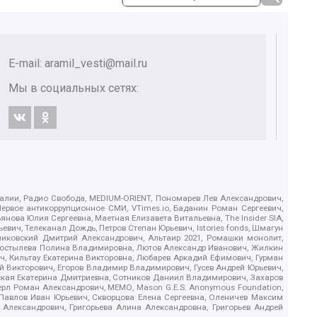
E-mail:
aramil_vesti@mail.ru
Мы в социальных сетях:
.Реалии, Радио Свобода, MEDIUM-ORIENT, Пономарев Лев Александрович,
ервое антикоррупционное СМИ, VTimes.io, Баданин Роман Сергеевич,
ова Юлия Сергеевна, Маетная Елизавета Витальевна, The Insider SIA,
ич, Телеканал Дождь, Петров Степан Юрьевич, Istories fonds, Шмагун
иковский Дмитрий Александрович, Альтаир 2021, Ромашки монолит,
, Костылева Полина Владимировна, Лютов Александр Иванович, Жилкин
, Кильтау Екатерина Викторовна, Любарев Аркадий Ефимович, Гурман
й Викторович, Егоров Владимир Владимирович, Гусев Андрей Юрьевич,
ская Екатерина Дмитриевна, Сотников Даниил Владимирович, Захаров
ерл Роман Александрович, МЕМО, Mason G.E.S. Anonymous Foundation,
, Павлов Иван Юрьевич, Скворцова Елена Сергеевна, Оленичев Максим
 Александрович, Григорьева Алина Александровна, Григорьев Андрей