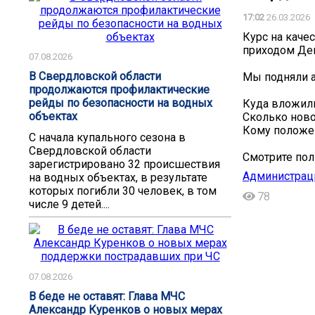
17:02
26.03.2026
Курс на каче
приходом Де
07.08.2026
В Свердловской области
Мы подняли а
продолжаются профилактические
рейды по безопасности на водных
Куда вложил
объектах
Сколько нов
Кому положе
С начала купального сезона в
Свердловской области
Смотрите пол
зарегистрировано 32 происшествия
Администраци
на водных объектах, в результате
которых погибли 30 человек, в том
78
числе 9 детей....
07.08.2026
В беде не оставят: Глава МЧС
Александр Куренков о новых мерах