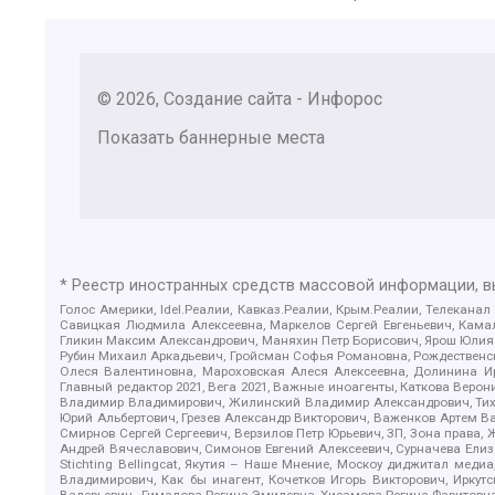
© 2026, Создание сайта - Инфорос
Показать баннерные места
* Реестр иностранных средств массовой информации, 
Голос Америки, Idel.Реалии, Кавказ.Реалии, Крым.Реалии, Телеканал
Савицкая Людмила Алексеевна, Маркелов Сергей Евгеньевич, Камал
Гликин Максим Александрович, Маняхин Петр Борисович, Ярош Юлия П
Рубин Михаил Аркадьевич, Гройсман Софья Романовна, Рождественски
Олеся Валентиновна, Мароховская Алеся Алексеевна, Долинина И
Главный редактор 2021, Вега 2021, Важные иноагенты, Каткова Вер
Владимир Владимирович, Жилинский Владимир Александрович, Тихон
Юрий Альбертович, Грезев Александр Викторович, Важенков Артем В
Смирнов Сергей Сергеевич, Верзилов Петр Юрьевич, ЗП, Зона прав
Андрей Вячеславович, Симонов Евгений Алексеевич, Сурначева Елиз
Stichting Bellingcat, Якутия – Наше Мнение, Москоу диджитал мед
Владимирович, Как бы инагент, Кочетков Игорь Викторович, Иркут
Валерьевич , Гималова Регина Эмилевна, Хисамова Регина Фаритовн