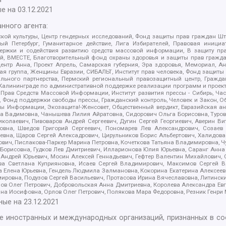
е на
03.12.2021
нного агента:
ой культуры, Центр гендерных исследований, Фонд защиты прав граждан Шта
 Петербург, Гуманитарное действие, Лига Избирателей, Правовая инициат
держки и содействия развитию средств массовой информации, В защиту п
ий, ВМЕСТЕ, Благотворительный фонд охраны здоровья и защиты прав граж
, центр Анна, Проект Апрель, Самарская губерния, Эра здоровья, Мемориал,
я группа, Женщины Евразии, СИБАЛЬТ, Институт прав человека, Фонд защиты 
льного партнерства, Пермский региональный правозащитный центр, Граждан
лининграде по административной поддержке реализации программ и проекто
 Прав Средств Массовой Информации, Институт развития прессы - Сибирь, Ча
, Фонд поддержки свободы прессы, Гражданский контроль, Человек и Закон, 
оды Информации, Экозащита!-Женсовет, Общественный вердикт, Евразийская а
 Вадимовна, Чанышева Лилия Айратовна, Сидорович Ольга Борисовна, Туровс
олаевич, Пивоваров Андрей Сергеевич, Дугин Сергей Георгиевич, Аверин В
вна, Шведов Григорий Сергеевич, Пономарев Лев Александрович, Созаев
евна, Щаров Сергей Алексадрович, Цирульников Борис Альбертович, Халидо
ович, Пислакова-Паркер Марина Петровна, Кочеткова Татьяна Владимировна, Ч
Борисовна, Гудков Лев Дмитриевич, Илларионова Юлия Юрьевна, Саранг Анна
Андрей Юрьевич, Мосин Алексей Геннадьевич, Гефтер Валентин Михайлович,
а Светлана Куприяновна, Исаев Сергей Владимирович, Максимов Сергей Вл
а Елена Юрьевна, Гендель Людмила Залмановна, Кокорина Екатерина Алексее
ровна, Подузов Сергей Васильевич, Протасова Ирина Вячеславовна, Литинск
ов Олег Петрович, Добровольская Анна Дмитриевна, Королева Александра Ев
яна Иосифовна, Орлов Олег Петрович, Полякова Мара Федоровна, Резник Генри
ные на
23.12.2021
ле иностранных и международных организаций, признанных в с