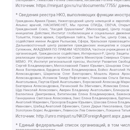
Источник:
https://minjust.gov.ru/ru/documents/7755/
данны
* Сведения реестра НКО, выполняющих функции иностра
Гражданин.Армия.Право, Нижегородский центр немецкой и европейск
Альянс врачей, НАСИЛИЮ.НЕТ, Мы против СПИДа, СВЕЧА, Открытый
Гражданский Союз, "Хасдей Ерушалаим" (Милосердие), Центр под
инициатив Действие, Институт глобализации и социальных движен
Тольятти, Новое время, Серебряная тайга, Так-Так-Так, центр Сова
содействия имени Андрея Рылькова, Сфера, Уральская правозащитна
Дальневосточный центр развития гражданских инициатив и социа
Сутяжник, АКАДЕМИЯ ПО ПРАВАМ ЧЕЛОВЕКА, Частное учреждение в Ка
организаций, Гражданское содействие, Интернешнл-Р, Центр Защиты
реализации программ и проектов Совета Министров Северных Стран
МЕМО. РУ, Институт региональной прессы, Институт Развития Своб
Сергей Владимирович, Милославский Павел Юрьевич, Шнырова Ольга
Анна Валерьевна, Бурдина Юлия Владимировна, Бойко Анатолий Ник
Александрович, Шарипков Олег Викторович, Мошель Ирина Ароно
Александровна, Исламов Тимур Рифгатович, Романова Ольга Евгень
Анатольевна, Паутов Юрий Анатольевич, Верховский Александр Марк
Екатерина Александровна, Рачинский Ян Збигневич, Жемкова Елена 
Щур Николай Алексеевич, Аверин Владимир Анатольевич, Блинушов 
Валентина Дмитриевна, Вититинова Елена Владимировна, Баженов
Ганнушкина Светлана Алексеевна, Закс Елена Владимировна, Буртин
Анатолий Мариевич, Прохоров Вадим Юрьевич, Шахова Елена Владими
Иванович, Шабад Анатолий Ефимович, Сухих Дарья Николаевна, Орл
Золотухин Борис Андреевич, Левинсон Лев Семенович, Локшина Тать
Источник:
http://unro.minjust.ru/NKOForeignAgent.aspx
дан
* Единый федеральный список организаций, в том чис