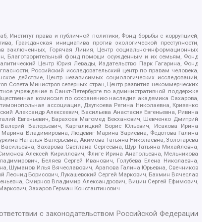
б, Институт права и публичной политики, Фонд борьбы с коррупцией,
ива, Гражданская инициатива против экологической преступности,
рав заключенных, Горячая Линия, Центр социально-информационных
дан, Благотворительный фонд помощи осужденным и их семьям, Фонд
 Аналитический Центр Юрия Левады, Издательство Парк Гагарина, Фонд
гласности, Российский исследовательский центр по правам человека,
ское действие, Центр независимых социологических исследований,
в Совета Министров северных стран, Центр развития некоммерческих
стное учреждение в Санкт-Петербурге по административной поддержке
Общественная комиссия по сохранению наследия академика Сахарова,
нтимонопольная ассоциация, Дзугкоева Регина Николаевна, Кривенко
кий Александр Алексеевич, Васильева Анастасия Евгеньевна, Ривина
италий Евгеньевич, Барахоев Магомед Бекханович, Шевченко Дмитрий
 Валерий Валерьевич, Каргалицкий Борис Юльевич, Исакова Ирина
ва Марина Владимировна, Людевиг Марина Зариевна, Федотова Галина
уркина Наталья Валерьевна, Акимова Татьяна Николаевна, Золотарева
 Васильевна, Захарова Светлана Сергеевна, Щур Татьяна Михайловна,
 Симонов Алексей Кириллович, Флиге Ирина Анатольевна, Мельникова
адимирович, Беляев Сергей Иванович, Голубева Елена Николаевна,
вна, Шуманов Илья Вячеславович, Арапова Галина Юрьевна, Свечников
ий Леонид Борисович, Лукашевский Сергей Маркович, Бахмин Вячеслав
геньевна, Смирнов Владимир Александрович, Вицин Сергей Ефимович,
 Маркович, Захаров Герман Константинович
оответствии с законодательством Российской Федерации