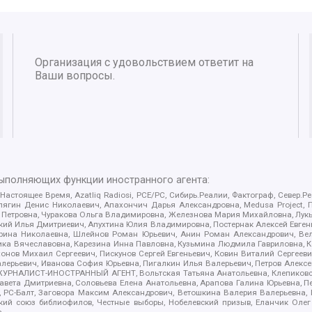
Организация с удовольствием ответит на
Ваши вопросы.
выполняющих функции иностранного агента:
 Настоящее Время, Azatliq Radiosi, PCE/PC, Сибирь.Реалии, Фактограф, Север
ягин Денис Николаевич, Апахончич Дарья Александровна, Medusa Project, П
етровна, Чуракова Ольга Владимировна, Железнова Мария Михайловна, Лукьян
й Илья Дмитриевич, Апухтина Юлия Владимировна, Постернак Алексей Евгеньев
рина Николаевна, Шлейнов Роман Юрьевич, Анин Роман Александрович, Вел
оника Вячеславовна, Карезина Инна Павловна, Кузьмина Людмила Гавриловна
ов Михаил Сергеевич, Пискунов Сергей Евгеньевич, Ковин Виталий Сергеевич
алерьевич, Иванова София Юрьевна, Пигалкин Илья Валерьевич, Петров Алексе
а, ЖУРНАЛИСТ-ИНОСТРАННЫЙ АГЕНТ, Вольтская Татьяна Анатольевна, Клепиков
авета Дмитриевна, Соловьева Елена Анатольевна, Арапова Галина Юрьевна, П
иа, РС-Балт, Заговора Максим Александрович, Ветошкина Валерия Валерьевна
ский союз библиофилов, Честные выборы, Нобелевский призыв, Еланчик Олег
а