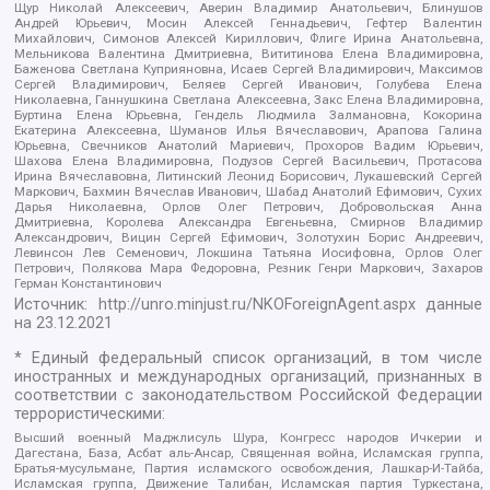
Щур Николай Алексеевич, Аверин Владимир Анатольевич, Блинушов
Андрей Юрьевич, Мосин Алексей Геннадьевич, Гефтер Валентин
Михайлович, Симонов Алексей Кириллович, Флиге Ирина Анатольевна,
Мельникова Валентина Дмитриевна, Вититинова Елена Владимировна,
Баженова Светлана Куприяновна, Исаев Сергей Владимирович, Максимов
Сергей Владимирович, Беляев Сергей Иванович, Голубева Елена
Николаевна, Ганнушкина Светлана Алексеевна, Закс Елена Владимировна,
Буртина Елена Юрьевна, Гендель Людмила Залмановна, Кокорина
Екатерина Алексеевна, Шуманов Илья Вячеславович, Арапова Галина
Юрьевна, Свечников Анатолий Мариевич, Прохоров Вадим Юрьевич,
Шахова Елена Владимировна, Подузов Сергей Васильевич, Протасова
Ирина Вячеславовна, Литинский Леонид Борисович, Лукашевский Сергей
Маркович, Бахмин Вячеслав Иванович, Шабад Анатолий Ефимович, Сухих
Дарья Николаевна, Орлов Олег Петрович, Добровольская Анна
Дмитриевна, Королева Александра Евгеньевна, Смирнов Владимир
Александрович, Вицин Сергей Ефимович, Золотухин Борис Андреевич,
Левинсон Лев Семенович, Локшина Татьяна Иосифовна, Орлов Олег
Петрович, Полякова Мара Федоровна, Резник Генри Маркович, Захаров
Герман Константинович
Источник:
http://unro.minjust.ru/NKOForeignAgent.aspx
данные
на
23.12.2021
* Единый федеральный список организаций, в том числе
иностранных и международных организаций, признанных в
соответствии с законодательством Российской Федерации
террористическими:
Высший военный Маджлисуль Шура, Конгресс народов Ичкерии и
Дагестана, База, Асбат аль-Ансар, Священная война, Исламская группа,
Братья-мусульмане, Партия исламского освобождения, Лашкар-И-Тайба,
Исламская группа, Движение Талибан, Исламская партия Туркестана,