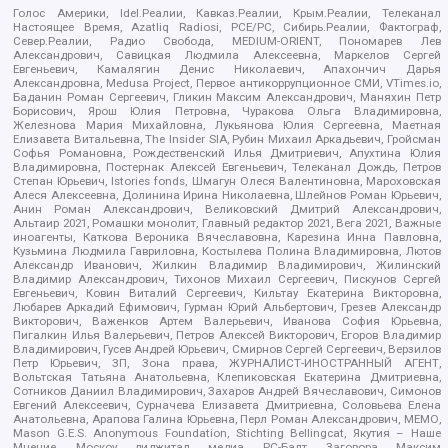
Голос Америки, Idel.Реалии, Кавказ.Реалии, Крым.Реалии, Телеканал
Настоящее Время, Azatliq Radiosi, PCE/PC, Сибирь.Реалии, Фактограф,
Север.Реалии, Радио Свобода, MEDIUM-ORIENT, Пономарев Лев
Александрович, Савицкая Людмила Алексеевна, Маркелов Сергей
Евгеньевич, Камалягин Денис Николаевич, Апахончич Дарья
Александровна, Medusa Project, Первое антикоррупционное СМИ, VTimes.io,
Баданин Роман Сергеевич, Гликин Максим Александрович, Маняхин Петр
Борисович, Ярош Юлия Петровна, Чуракова Ольга Владимировна,
Железнова Мария Михайловна, Лукьянова Юлия Сергеевна, Маетная
Елизавета Витальевна, The Insider SIA, Рубин Михаил Аркадьевич, Гройсман
Софья Романовна, Рождественский Илья Дмитриевич, Апухтина Юлия
Владимировна, Постернак Алексей Евгеньевич, Телеканал Дождь, Петров
Степан Юрьевич, Istories fonds, Шмагун Олеся Валентиновна, Мароховская
Алеся Алексеевна, Долинина Ирина Николаевна, Шлейнов Роман Юрьевич,
Анин Роман Александрович, Великовский Дмитрий Александрович,
Альтаир 2021, Ромашки монолит, Главный редактор 2021, Вега 2021, Важные
иноагенты, Каткова Вероника Вячеславовна, Карезина Инна Павловна,
Кузьмина Людмила Гавриловна, Костылева Полина Владимировна, Лютов
Александр Иванович, Жилкин Владимир Владимирович, Жилинский
Владимир Александрович, Тихонов Михаил Сергеевич, Пискунов Сергей
Евгеньевич, Ковин Виталий Сергеевич, Кильтау Екатерина Викторовна,
Любарев Аркадий Ефимович, Гурман Юрий Альбертович, Грезев Александр
Викторович, Важенков Артем Валерьевич, Иванова София Юрьевна,
Пигалкин Илья Валерьевич, Петров Алексей Викторович, Егоров Владимир
Владимирович, Гусев Андрей Юрьевич, Смирнов Сергей Сергеевич, Верзилов
Петр Юрьевич, ЗП, Зона права, ЖУРНАЛИСТ-ИНОСТРАННЫЙ АГЕНТ,
Вольтская Татьяна Анатольевна, Клепиковская Екатерина Дмитриевна,
Сотников Даниил Владимирович, Захаров Андрей Вячеславович, Симонов
Евгений Алексеевич, Сурначева Елизавета Дмитриевна, Соловьева Елена
Анатольевна, Арапова Галина Юрьевна, Перл Роман Александрович, МЕМО,
Mason G.E.S. Anonymous Foundation, Stichting Bellingcat, Якутия – Наше
Мнение, Москоу диджитал медиа, РС-Балт, Заговора Максим