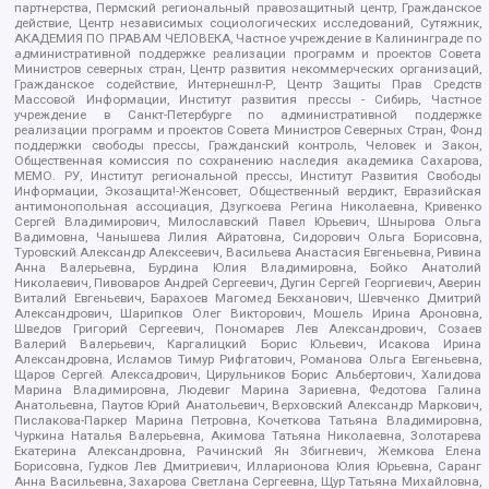
партнерства, Пермский региональный правозащитный центр, Гражданское
действие, Центр независимых социологических исследований, Сутяжник,
АКАДЕМИЯ ПО ПРАВАМ ЧЕЛОВЕКА, Частное учреждение в Калининграде по
административной поддержке реализации программ и проектов Совета
Министров северных стран, Центр развития некоммерческих организаций,
Гражданское содействие, Интернешнл-Р, Центр Защиты Прав Средств
Массовой Информации, Институт развития прессы - Сибирь, Частное
учреждение в Санкт-Петербурге по административной поддержке
реализации программ и проектов Совета Министров Северных Стран, Фонд
поддержки свободы прессы, Гражданский контроль, Человек и Закон,
Общественная комиссия по сохранению наследия академика Сахарова,
МЕМО. РУ, Институт региональной прессы, Институт Развития Свободы
Информации, Экозащита!-Женсовет, Общественный вердикт, Евразийская
антимонопольная ассоциация, Дзугкоева Регина Николаевна, Кривенко
Сергей Владимирович, Милославский Павел Юрьевич, Шнырова Ольга
Вадимовна, Чанышева Лилия Айратовна, Сидорович Ольга Борисовна,
Туровский Александр Алексеевич, Васильева Анастасия Евгеньевна, Ривина
Анна Валерьевна, Бурдина Юлия Владимировна, Бойко Анатолий
Николаевич, Пивоваров Андрей Сергеевич, Дугин Сергей Георгиевич, Аверин
Виталий Евгеньевич, Барахоев Магомед Бекханович, Шевченко Дмитрий
Александрович, Шарипков Олег Викторович, Мошель Ирина Ароновна,
Шведов Григорий Сергеевич, Пономарев Лев Александрович, Созаев
Валерий Валерьевич, Каргалицкий Борис Юльевич, Исакова Ирина
Александровна, Исламов Тимур Рифгатович, Романова Ольга Евгеньевна,
Щаров Сергей Алексадрович, Цирульников Борис Альбертович, Халидова
Марина Владимировна, Людевиг Марина Зариевна, Федотова Галина
Анатольевна, Паутов Юрий Анатольевич, Верховский Александр Маркович,
Пислакова-Паркер Марина Петровна, Кочеткова Татьяна Владимировна,
Чуркина Наталья Валерьевна, Акимова Татьяна Николаевна, Золотарева
Екатерина Александровна, Рачинский Ян Збигневич, Жемкова Елена
Борисовна, Гудков Лев Дмитриевич, Илларионова Юлия Юрьевна, Саранг
Анна Васильевна, Захарова Светлана Сергеевна, Щур Татьяна Михайловна,