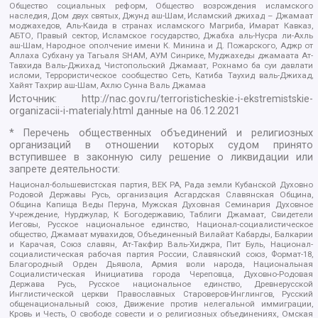
Общество социальных реформ, Общество возрождения исламского
наследия, Дом двух святых, Джунд аш-Шам, Исламский джихад – Джамаат
моджахедов, Аль-Каида в странах исламского Магриба, Имарат Кавказ,
АБТО, Правый сектор, Исламское государство, Джабха аль-Нусра ли-Ахль
аш-Шам, Народное ополчение имени К. Минина и Д. Пожарского, Аджр от
Аллаха Субхану уа Тагьаля SHAM, АУМ Синрике, Муджахеды джамаата Ат-
Тавхида Валь-Джихад, Чистопольский Джамаат, Рохнамо ба суи давлати
исломи, Террористическое сообщество Сеть, Катиба Таухид валь-Джихад,
Хайят Тахрир аш-Шам, Ахлю Сунна Валь Джамаа
Источник:
http://nac.gov.ru/terroristicheskie-i-ekstremistskie-
organizacii-i-materialy.html
данные на
06.12.2021
* Перечень общественных объединений и религиозных
организаций в отношении которых судом принято
вступившее в законную силу решение о ликвидации или
запрете деятельности:
Национал-большевистская партия, ВЕК РА, Рада земли Кубанской Духовно
Родовой Державы Русь, организация Асгардская Славянская Община,
Община Капища Веды Перуна, Мужская Духовная Семинария Духовное
Учреждение, Нурджулар, К Богодержавию, Таблиги Джамаат, Свидетели
Иеговы, Русское национальное единство, Национал-социалистическое
общество, Джамаат мувахидов, Объединенный Вилайат Кабарды, Балкарии
и Карачая, Союз славян, Ат-Такфир Валь-Хиджра, Пит Буль, Национал-
социалистическая рабочая партия России, Славянский союз, Формат-18,
Благородный Орден Дьявола, Армия воли народа, Национальная
Социалистическая Инициатива города Череповца, Духовно-Родовая
Держава Русь, Русское национальное единство, Древнерусской
Инглистической церкви Православных Староверов-Инглингов, Русский
общенациональный союз, Движение против нелегальной иммиграции,
Кровь и Честь, О свободе совести и о религиозных объединениях, Омская