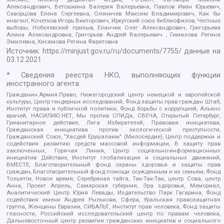
Александрович, Ветошкина Валерия Валерьевна, Павлов Иван Юрьевич,
Скворцова Елена Сергеевна, Оленичев Максим Владимирович, Как бы
инагент, Кочетков Игорь Викторович, Иркутский союз библиофилов, Честные
выборы, Нобелевский призыв, Еланчик Олег Александрович, Григорьева
Алина Александровна, Григорьев Андрей Валерьевич , Гималова Регина
Эмилевна, Хисамова Регина Фаритовна
Источник:
https://minjust.gov.ru/ru/documents/7755/
данные на
03.12.2021
* Сведения реестра НКО, выполняющих функции
иностранного агента:
Гражданин.Армия.Право, Нижегородский центр немецкой и европейской
культуры, Центр гендерных исследований, Фонд защиты прав граждан Штаб,
Институт права и публичной политики, Фонд борьбы с коррупцией, Альянс
врачей, НАСИЛИЮ.НЕТ, Мы против СПИДа, СВЕЧА, Открытый Петербург,
Гуманитарное действие, Лига Избирателей, Правовая инициатива,
Гражданская инициатива против экологической преступности,
Гражданский Союз, "Хасдей Ерушалаим" (Милосердие), Центр поддержки и
содействия развитию средств массовой информации, В защиту прав
заключенных, Горячая Линия, Центр социально-информационных
инициатив Действие, Институт глобализации и социальных движений,
ВМЕСТЕ, Благотворительный фонд охраны здоровья и защиты прав
граждан, Благотворительный фонд помощи осужденным и их семьям, Фонд
Тольятти, Новое время, Серебряная тайга, Так-Так-Так, центр Сова, центр
Анна, Проект Апрель, Самарская губерния, Эра здоровья, Мемориал,
Аналитический Центр Юрия Левады, Издательство Парк Гагарина, Фонд
содействия имени Андрея Рылькова, Сфера, Уральская правозащитная
группа, Женщины Евразии, СИБАЛЬТ, Институт прав человека, Фонд защиты
гласности, Российский исследовательский центр по правам человека,
Дальневосточный центр развития гражданских инициатив и социального