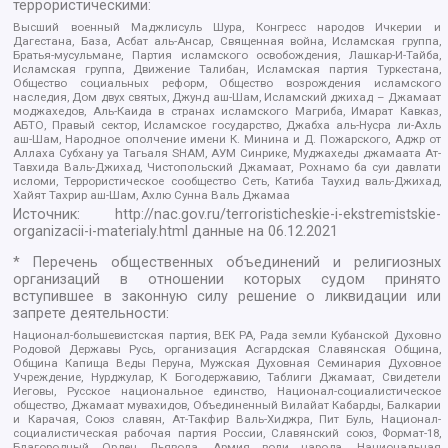
террористическими:
Высший военный Маджлисуль Шура, Конгресс народов Ичкерии и
Дагестана, База, Асбат аль-Ансар, Священная война, Исламская группа,
Братья-мусульмане, Партия исламского освобождения, Лашкар-И-Тайба,
Исламская группа, Движение Талибан, Исламская партия Туркестана,
Общество социальных реформ, Общество возрождения исламского
наследия, Дом двух святых, Джунд аш-Шам, Исламский джихад – Джамаат
моджахедов, Аль-Каида в странах исламского Магриба, Имарат Кавказ,
АБТО, Правый сектор, Исламское государство, Джабха аль-Нусра ли-Ахль
аш-Шам, Народное ополчение имени К. Минина и Д. Пожарского, Аджр от
Аллаха Субхану уа Тагьаля SHAM, АУМ Синрике, Муджахеды джамаата Ат-
Тавхида Валь-Джихад, Чистопольский Джамаат, Рохнамо ба суи давлати
исломи, Террористическое сообщество Сеть, Катиба Таухид валь-Джихад,
Хайят Тахрир аш-Шам, Ахлю Сунна Валь Джамаа
Источник:
http://nac.gov.ru/terroristicheskie-i-ekstremistskie-
organizacii-i-materialy.html
данные на
06.12.2021
* Перечень общественных объединений и религиозных
организаций в отношении которых судом принято
вступившее в законную силу решение о ликвидации или
запрете деятельности:
Национал-большевистская партия, ВЕК РА, Рада земли Кубанской Духовно
Родовой Державы Русь, организация Асгардская Славянская Община,
Община Капища Веды Перуна, Мужская Духовная Семинария Духовное
Учреждение, Нурджулар, К Богодержавию, Таблиги Джамаат, Свидетели
Иеговы, Русское национальное единство, Национал-социалистическое
общество, Джамаат мувахидов, Объединенный Вилайат Кабарды, Балкарии
и Карачая, Союз славян, Ат-Такфир Валь-Хиджра, Пит Буль, Национал-
социалистическая рабочая партия России, Славянский союз, Формат-18,
Благородный Орден Дьявола, Армия воли народа, Национальная