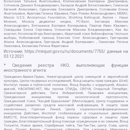
Вольтская Татьяна Анатольевна, Клепиковская Екатерина Дмитриевна,
Сотников Даниил Владимирович, Захаров Андрей Вячеславович, Симонов
Евгений Алексеевич, Сурначева Елизавета Дмитриевна, Соловьева Елена
Анатольевна, Арапова Галина Юрьевна, Перл Роман Александрович, МЕМО,
Mason G.E.S. Anonymous Foundation, Stichting Bellingcat, Якутия – Наше
Мнение, Москоу диджитал медиа, РС-Балт, Заговора Максим
Александрович, Ветошкина Валерия Валерьевна, Павлов Иван Юрьевич,
Скворцова Елена Сергеевна, Оленичев Максим Владимирович, Как бы
инагент, Кочетков Игорь Викторович, Иркутский союз библиофилов, Честные
выборы, Нобелевский призыв, Еланчик Олег Александрович, Григорьева
Алина Александровна, Григорьев Андрей Валерьевич , Гималова Регина
Эмилевна, Хисамова Регина Фаритовна
Источник:
https://minjust.gov.ru/ru/documents/7755/
данные на
03.12.2021
* Сведения реестра НКО, выполняющих функции
иностранного агента:
Гражданин.Армия.Право, Нижегородский центр немецкой и европейской
культуры, Центр гендерных исследований, Фонд защиты прав граждан Штаб,
Институт права и публичной политики, Фонд борьбы с коррупцией, Альянс
врачей, НАСИЛИЮ.НЕТ, Мы против СПИДа, СВЕЧА, Открытый Петербург,
Гуманитарное действие, Лига Избирателей, Правовая инициатива,
Гражданская инициатива против экологической преступности,
Гражданский Союз, "Хасдей Ерушалаим" (Милосердие), Центр поддержки и
содействия развитию средств массовой информации, В защиту прав
заключенных, Горячая Линия, Центр социально-информационных
инициатив Действие, Институт глобализации и социальных движений,
ВМЕСТЕ, Благотворительный фонд охраны здоровья и защиты прав
граждан, Благотворительный фонд помощи осужденным и их семьям, Фонд
Тольятти, Новое время, Серебряная тайга, Так-Так-Так, центр Сова, центр
Анна, Проект Апрель, Самарская губерния, Эра здоровья, Мемориал,