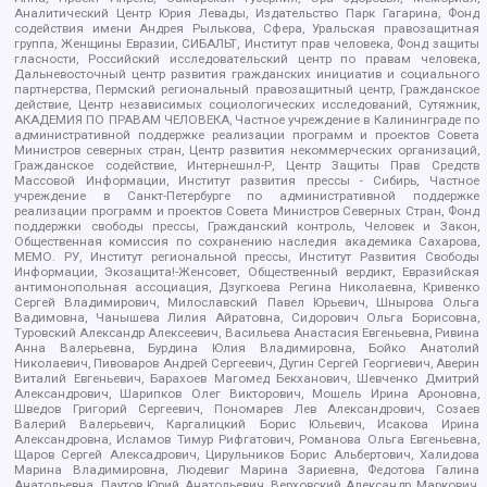
Аналитический Центр Юрия Левады, Издательство Парк Гагарина, Фонд
содействия имени Андрея Рылькова, Сфера, Уральская правозащитная
группа, Женщины Евразии, СИБАЛЬТ, Институт прав человека, Фонд защиты
гласности, Российский исследовательский центр по правам человека,
Дальневосточный центр развития гражданских инициатив и социального
партнерства, Пермский региональный правозащитный центр, Гражданское
действие, Центр независимых социологических исследований, Сутяжник,
АКАДЕМИЯ ПО ПРАВАМ ЧЕЛОВЕКА, Частное учреждение в Калининграде по
административной поддержке реализации программ и проектов Совета
Министров северных стран, Центр развития некоммерческих организаций,
Гражданское содействие, Интернешнл-Р, Центр Защиты Прав Средств
Массовой Информации, Институт развития прессы - Сибирь, Частное
учреждение в Санкт-Петербурге по административной поддержке
реализации программ и проектов Совета Министров Северных Стран, Фонд
поддержки свободы прессы, Гражданский контроль, Человек и Закон,
Общественная комиссия по сохранению наследия академика Сахарова,
МЕМО. РУ, Институт региональной прессы, Институт Развития Свободы
Информации, Экозащита!-Женсовет, Общественный вердикт, Евразийская
антимонопольная ассоциация, Дзугкоева Регина Николаевна, Кривенко
Сергей Владимирович, Милославский Павел Юрьевич, Шнырова Ольга
Вадимовна, Чанышева Лилия Айратовна, Сидорович Ольга Борисовна,
Туровский Александр Алексеевич, Васильева Анастасия Евгеньевна, Ривина
Анна Валерьевна, Бурдина Юлия Владимировна, Бойко Анатолий
Николаевич, Пивоваров Андрей Сергеевич, Дугин Сергей Георгиевич, Аверин
Виталий Евгеньевич, Барахоев Магомед Бекханович, Шевченко Дмитрий
Александрович, Шарипков Олег Викторович, Мошель Ирина Ароновна,
Шведов Григорий Сергеевич, Пономарев Лев Александрович, Созаев
Валерий Валерьевич, Каргалицкий Борис Юльевич, Исакова Ирина
Александровна, Исламов Тимур Рифгатович, Романова Ольга Евгеньевна,
Щаров Сергей Алексадрович, Цирульников Борис Альбертович, Халидова
Марина Владимировна, Людевиг Марина Зариевна, Федотова Галина
Анатольевна, Паутов Юрий Анатольевич, Верховский Александр Маркович,