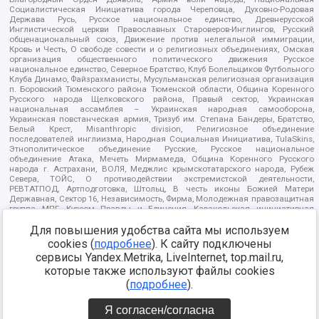
Социалистическая Инициатива города Череповца, Духовно-Родовая
Держава Русь, Русское национальное единство, Древнерусской
Инглистической церкви Православных Староверов-Инглингов, Русский
общенациональный союз, Движение против нелегальной иммиграции,
Кровь и Честь, О свободе совести и о религиозных объединениях, Омская
организация общественного политического движения Русское
национальное единство, Северное Братство, Клуб Болельщиков Футбольного
Клуба Динамо, Файзрахманисты, Мусульманская религиозная организация
п. Боровский Тюменского района Тюменской области, Община Коренного
Русского народа Щелковского района, Правый сектор, Украинская
национальная ассамблея – Украинская народная самооборона,
Украинская повстанческая армия, Тризуб им. Степана Бандеры, Братство,
Белый Крест, Misanthropic division, Религиозное объединение
последователей инглиизма, Народная Социальная Инициатива, TulaSkins,
Этнополитическое объединение Русские, Русское национальное
объединение Атака, Мечеть Мирмамеда, Община Коренного Русского
народа г. Астрахани, ВОЛЯ, Меджлис крымскотатарского народа, Рубеж
Севера, ТОЙС, О противодействии экстремистской деятельности,
РЕВТАТПОД, Артподготовка, Штольц, В честь иконы Божией Матери
Державная, Сектор 16, Независимость, Фирма, Молодежная правозащитная
группа МПГ, Курсом Правды и Единения, Каракольская инициативная
группа, Автоград Крю, Союз Славянских Сил Руси, Алля-Аят,
Благотворительный пансионат Ак Умут, Русская республика Русь,
Для повышения удобства сайта мы используем
Арестантское уголовное единство, Башкорт, Нация и свобода, W.H.С., Фалунь
cookies (
подробнее
). К сайту подключены
Дафа, Иртыш Ultras, Русский Патриотический клуб-Новокузнецк/РПК,
сервисы Yandex.Metrika, LiveInternet, top.mail.ru,
Сибирский державный союз, Фонд борьбы с коррупцией, Фонд защиты прав
граждан, Штабы Навального, Совет граждан СССР Прикубанского округа г.
которые также используют файлы cookies
Краснодара
(
подробнее
).
Источник:
https://minjust.gov.ru/ru/documents/7822/
данные на
08.12.2021
Я согласен/согласна