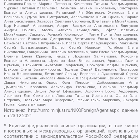
Пислакова-Паркер Марина Петровна, Кочеткова Татьяна Владимировна,
Чуркина Наталья Валерьевна, Акимова Татьяна Николаевна, Золотарева
Екатерина Александровна, Рачинский Ян Збигневич, Жемкова Елена
Борисовна, Гудков Лев Дмитриевич, Илларионова Юлия Юрьевна, Саранг
Анна Васильевна, Захарова Светлана Сергеевна, Щур Татьяна Михайловна,
Щур Николай Алексеевич, Аверин Владимир Анатольевич, Блинушов
Андрей Юрьевич, Мосин Алексей Геннадьевич, Гефтер Валентин
Михайлович, Симонов Алексей Кириллович, Флиге Ирина Анатольевна,
Мельникова Валентина Дмитриевна, Вититинова Елена Владимировна,
Баженова Светлана Куприяновна, Исаев Сергей Владимирович, Максимов
Сергей Владимирович, Беляев Сергей Иванович, Голубева Елена
Николаевна, Ганнушкина Светлана Алексеевна, Закс Елена Владимировна,
Буртина Елена Юрьевна, Гендель Людмила Залмановна, Кокорина
Екатерина Алексеевна, Шуманов Илья Вячеславович, Арапова Галина
Юрьевна, Свечников Анатолий Мариевич, Прохоров Вадим Юрьевич,
Шахова Елена Владимировна, Подузов Сергей Васильевич, Протасова
Ирина Вячеславовна, Литинский Леонид Борисович, Лукашевский Сергей
Маркович, Бахмин Вячеслав Иванович, Шабад Анатолий Ефимович, Сухих
Дарья Николаевна, Орлов Олег Петрович, Добровольская Анна
Дмитриевна, Королева Александра Евгеньевна, Смирнов Владимир
Александрович, Вицин Сергей Ефимович, Золотухин Борис Андреевич,
Левинсон Лев Семенович, Локшина Татьяна Иосифовна, Орлов Олег
Петрович, Полякова Мара Федоровна, Резник Генри Маркович, Захаров
Герман Константинович
Источник:
http://unro.minjust.ru/NKOForeignAgent.aspx
данные
на
23.12.2021
* Единый федеральный список организаций, в том числе
иностранных и международных организаций, признанных в
соответствии с законодательством Российской Федерации