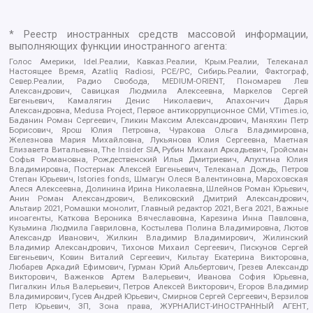
* Реестр иностранных средств массовой информации,
выполняющих функции иностранного агента:
Голос Америки, Idel.Реалии, Кавказ.Реалии, Крым.Реалии, Телеканал
Настоящее Время, Azatliq Radiosi, PCE/PC, Сибирь.Реалии, Фактограф,
Север.Реалии, Радио Свобода, MEDIUM-ORIENT, Пономарев Лев
Александрович, Савицкая Людмила Алексеевна, Маркелов Сергей
Евгеньевич, Камалягин Денис Николаевич, Апахончич Дарья
Александровна, Medusa Project, Первое антикоррупционное СМИ, VTimes.io,
Баданин Роман Сергеевич, Гликин Максим Александрович, Маняхин Петр
Борисович, Ярош Юлия Петровна, Чуракова Ольга Владимировна,
Железнова Мария Михайловна, Лукьянова Юлия Сергеевна, Маетная
Елизавета Витальевна, The Insider SIA, Рубин Михаил Аркадьевич, Гройсман
Софья Романовна, Рождественский Илья Дмитриевич, Апухтина Юлия
Владимировна, Постернак Алексей Евгеньевич, Телеканал Дождь, Петров
Степан Юрьевич, Istories fonds, Шмагун Олеся Валентиновна, Мароховская
Алеся Алексеевна, Долинина Ирина Николаевна, Шлейнов Роман Юрьевич,
Анин Роман Александрович, Великовский Дмитрий Александрович,
Альтаир 2021, Ромашки монолит, Главный редактор 2021, Вега 2021, Важные
иноагенты, Каткова Вероника Вячеславовна, Карезина Инна Павловна,
Кузьмина Людмила Гавриловна, Костылева Полина Владимировна, Лютов
Александр Иванович, Жилкин Владимир Владимирович, Жилинский
Владимир Александрович, Тихонов Михаил Сергеевич, Пискунов Сергей
Евгеньевич, Ковин Виталий Сергеевич, Кильтау Екатерина Викторовна,
Любарев Аркадий Ефимович, Гурман Юрий Альбертович, Грезев Александр
Викторович, Важенков Артем Валерьевич, Иванова София Юрьевна,
Пигалкин Илья Валерьевич, Петров Алексей Викторович, Егоров Владимир
Владимирович, Гусев Андрей Юрьевич, Смирнов Сергей Сергеевич, Верзилов
Петр Юрьевич, ЗП, Зона права, ЖУРНАЛИСТ-ИНОСТРАННЫЙ АГЕНТ,