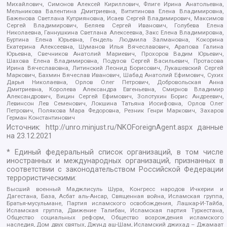
Михайлович, Симонов Алексей Кириллович, Флиге Ирина Анатольевна,
Мельникова Валентина Дмитриевна, Вититинова Елена Владимировна,
Баженова Светлана Куприяновна, Исаев Сергей Владимирович, Максимов
Сергей Владимирович, Беляев Сергей Иванович, Голубева Елена
Николаевна, Ганнушкина Светлана Алексеевна, Закс Елена Владимировна,
Буртина Елена Юрьевна, Гендель Людмила Залмановна, Кокорина
Екатерина Алексеевна, Шуманов Илья Вячеславович, Арапова Галина
Юрьевна, Свечников Анатолий Мариевич, Прохоров Вадим Юрьевич,
Шахова Елена Владимировна, Подузов Сергей Васильевич, Протасова
Ирина Вячеславовна, Литинский Леонид Борисович, Лукашевский Сергей
Маркович, Бахмин Вячеслав Иванович, Шабад Анатолий Ефимович, Сухих
Дарья Николаевна, Орлов Олег Петрович, Добровольская Анна
Дмитриевна, Королева Александра Евгеньевна, Смирнов Владимир
Александрович, Вицин Сергей Ефимович, Золотухин Борис Андреевич,
Левинсон Лев Семенович, Локшина Татьяна Иосифовна, Орлов Олег
Петрович, Полякова Мара Федоровна, Резник Генри Маркович, Захаров
Герман Константинович
Источник:
http://unro.minjust.ru/NKOForeignAgent.aspx
данные
на
23.12.2021
* Единый федеральный список организаций, в том числе
иностранных и международных организаций, признанных в
соответствии с законодательством Российской Федерации
террористическими:
Высший военный Маджлисуль Шура, Конгресс народов Ичкерии и
Дагестана, База, Асбат аль-Ансар, Священная война, Исламская группа,
Братья-мусульмане, Партия исламского освобождения, Лашкар-И-Тайба,
Исламская группа, Движение Талибан, Исламская партия Туркестана,
Общество социальных реформ, Общество возрождения исламского
наследия, Дом двух святых, Джунд аш-Шам, Исламский джихад – Джамаат