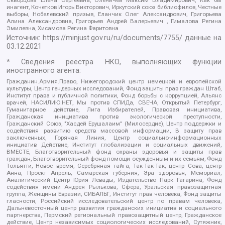
инагент, Кочетков Игорь Викторович, Иркутский союз библиофилов, Честные
выборы, Нобелевский призыв, Еланчик Олег Александрович, Григорьева
Алина Александровна, Григорьев Андрей Валерьевич , Гималова Регина
Эмилевна, Хисамова Регина Фаритовна
Источник:
https://minjust.gov.ru/ru/documents/7755/
данные на
03.12.2021
* Сведения реестра НКО, выполняющих функции
иностранного агента:
Гражданин.Армия.Право, Нижегородский центр немецкой и европейской
культуры, Центр гендерных исследований, Фонд защиты прав граждан Штаб,
Институт права и публичной политики, Фонд борьбы с коррупцией, Альянс
врачей, НАСИЛИЮ.НЕТ, Мы против СПИДа, СВЕЧА, Открытый Петербург,
Гуманитарное действие, Лига Избирателей, Правовая инициатива,
Гражданская инициатива против экологической преступности,
Гражданский Союз, "Хасдей Ерушалаим" (Милосердие), Центр поддержки и
содействия развитию средств массовой информации, В защиту прав
заключенных, Горячая Линия, Центр социально-информационных
инициатив Действие, Институт глобализации и социальных движений,
ВМЕСТЕ, Благотворительный фонд охраны здоровья и защиты прав
граждан, Благотворительный фонд помощи осужденным и их семьям, Фонд
Тольятти, Новое время, Серебряная тайга, Так-Так-Так, центр Сова, центр
Анна, Проект Апрель, Самарская губерния, Эра здоровья, Мемориал,
Аналитический Центр Юрия Левады, Издательство Парк Гагарина, Фонд
содействия имени Андрея Рылькова, Сфера, Уральская правозащитная
группа, Женщины Евразии, СИБАЛЬТ, Институт прав человека, Фонд защиты
гласности, Российский исследовательский центр по правам человека,
Дальневосточный центр развития гражданских инициатив и социального
партнерства, Пермский региональный правозащитный центр, Гражданское
действие, Центр независимых социологических исследований, Сутяжник,