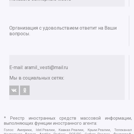
Организация с удовольствием ответит на Ваши
вопросы.
E-mail:
aramil_vesti@mail.ru
Мы в социальных сетях:
* Реестр иностранных средств массовой информации,
выполняющих функции иностранного агента:
Голос Америки, Idel.Реалии, Кавказ.Реалии, Крым.Реалии, Телеканал
Настоящее Время, Azatliq Radiosi, PCE/PC, Сибирь.Реалии, Фактограф,