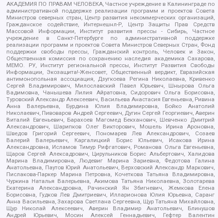
АКАДЕМИЯ ПО ПРАВАМ ЧЕЛОВЕКА, Частное учреждение в Калининграде по
административной поддержке реализации программ и проектов Совета
Министров северных стран, Центр развития некоммерческих организаций,
Гражданское содействие, Интернешнл-Р, Центр Защиты Прав Средств
Массовой Информации, Институт развития прессы - Сибирь, Частное
учреждение в Санкт-Петербурге по административной поддержке
реализации программ и проектов Совета Министров Северных Стран, Фонд
поддержки свободы прессы, Гражданский контроль, Человек и Закон,
Общественная комиссия по сохранению наследия академика Сахарова,
МЕМО. РУ, Институт региональной прессы, Институт Развития Свободы
Информации, Экозащита!-Женсовет, Общественный вердикт, Евразийская
антимонопольная ассоциация, Дзугкоева Регина Николаевна, Кривенко
Сергей Владимирович, Милославский Павел Юрьевич, Шнырова Ольга
Вадимовна, Чанышева Лилия Айратовна, Сидорович Ольга Борисовна,
Туровский Александр Алексеевич, Васильева Анастасия Евгеньевна, Ривина
Анна Валерьевна, Бурдина Юлия Владимировна, Бойко Анатолий
Николаевич, Пивоваров Андрей Сергеевич, Дугин Сергей Георгиевич, Аверин
Виталий Евгеньевич, Барахоев Магомед Бекханович, Шевченко Дмитрий
Александрович, Шарипков Олег Викторович, Мошель Ирина Ароновна,
Шведов Григорий Сергеевич, Пономарев Лев Александрович, Созаев
Валерий Валерьевич, Каргалицкий Борис Юльевич, Исакова Ирина
Александровна, Исламов Тимур Рифгатович, Романова Ольга Евгеньевна,
Щаров Сергей Алексадрович, Цирульников Борис Альбертович, Халидова
Марина Владимировна, Людевиг Марина Зариевна, Федотова Галина
Анатольевна, Паутов Юрий Анатольевич, Верховский Александр Маркович,
Пислакова-Паркер Марина Петровна, Кочеткова Татьяна Владимировна,
Чуркина Наталья Валерьевна, Акимова Татьяна Николаевна, Золотарева
Екатерина Александровна, Рачинский Ян Збигневич, Жемкова Елена
Борисовна, Гудков Лев Дмитриевич, Илларионова Юлия Юрьевна, Саранг
Анна Васильевна, Захарова Светлана Сергеевна, Щур Татьяна Михайловна,
Щур Николай Алексеевич, Аверин Владимир Анатольевич, Блинушов
Андрей Юрьевич, Мосин Алексей Геннадьевич, Гефтер Валентин