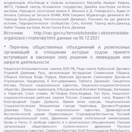
моджахедов, Аль-Каида в странах исламского Магриба, Имарат Кавказ,
АБТО, Правый сектор, Исламское государство, Джабха аль-Нусра ли-Ахль
аш-Шам, Народное ополчение имени К. Минина и Д. Пожарского, Аджр от
Аллаха Субхану уа Тагьаля SHAM, АУМ Синрике, Муджахеды джамаата Ат-
Тавхида Валь-Джихад, Чистопольский Джамаат, Рохнамо ба суи давлати
исломи, Террористическое сообщество Сеть, Катиба Таухид валь-Джихад,
Хайят Тахрир аш-Шам, Ахлю Сунна Валь Джамаа
Источник:
http://nac.gov.ru/terroristicheskie-i-ekstremistskie-
organizacii-i-materialy.html
данные на
06.12.2021
* Перечень общественных объединений и религиозных
организаций в отношении которых судом принято
вступившее в законную силу решение о ликвидации или
запрете деятельности:
Национал-большевистская партия, ВЕК РА, Рада земли Кубанской Духовно
Родовой Державы Русь, организация Асгардская Славянская Община,
Община Капища Веды Перуна, Мужская Духовная Семинария Духовное
Учреждение, Нурджулар, К Богодержавию, Таблиги Джамаат, Свидетели
Иеговы, Русское национальное единство, Национал-социалистическое
общество, Джамаат мувахидов, Объединенный Вилайат Кабарды, Балкарии
и Карачая, Союз славян, Ат-Такфир Валь-Хиджра, Пит Буль, Национал-
социалистическая рабочая партия России, Славянский союз, Формат-18,
Благородный Орден Дьявола, Армия воли народа, Национальная
Социалистическая Инициатива города Череповца, Духовно-Родовая
Держава Русь, Русское национальное единство, Древнерусской
Инглистической церкви Православных Староверов-Инглингов, Русский
общенациональный союз, Движение против нелегальной иммиграции,
Кровь и Честь, О свободе совести и о религиозных объединениях, Омская
организация общественного политического движения Русское
национальное единство, Северное Братство, Клуб Болельщиков Футбольного