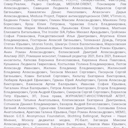
Север.Реалии, Радио Свобода, MEDIUM-ORIENT, Пономарев Лев
Александрович, Савицкая Людмила Алексеевна, Маркелов Сергей
Евгеньевич, Камалягин Денис Николаевич, Апахончич Дарья
Александровна, Medusa Project, Первое антикоррупционное СМИ, VTimes.io,
Баданин Роман Сергеевич, Гликин Максим Александрович, Маняхин Петр
Борисович, Ярош Юлия Петровна, Чуракова Ольга Владимировна,
Железнова Мария Михайловна, Лукьянова Юлия Сергеевна, Маетная
Елизавета Витальевна, The Insider SIA, Рубин Михаил Аркадьевич, Гройсман
Софья Романовна, Рождественский Илья Дмитриевич, Апухтина Юлия
Владимировна, Постернак Алексей Евгеньевич, Телеканал Дождь, Петров
Степан Юрьевич, Istories fonds, Шмагун Олеся Валентиновна, Мароховская
Алеся Алексеевна, Долинина Ирина Николаевна, Шлейнов Роман Юрьевич,
Анин Роман Александрович, Великовский Дмитрий Александрович,
Альтаир 2021, Ромашки монолит, Главный редактор 2021, Вега 2021, Важные
иноагенты, Каткова Вероника Вячеславовна, Карезина Инна Павловна,
Кузьмина Людмила Гавриловна, Костылева Полина Владимировна, Лютов
Александр Иванович, Жилкин Владимир Владимирович, Жилинский
Владимир Александрович, Тихонов Михаил Сергеевич, Пискунов Сергей
Евгеньевич, Ковин Виталий Сергеевич, Кильтау Екатерина Викторовна,
Любарев Аркадий Ефимович, Гурман Юрий Альбертович, Грезев Александр
Викторович, Важенков Артем Валерьевич, Иванова София Юрьевна,
Пигалкин Илья Валерьевич, Петров Алексей Викторович, Егоров Владимир
Владимирович, Гусев Андрей Юрьевич, Смирнов Сергей Сергеевич, Верзилов
Петр Юрьевич, ЗП, Зона права, ЖУРНАЛИСТ-ИНОСТРАННЫЙ АГЕНТ,
Вольтская Татьяна Анатольевна, Клепиковская Екатерина Дмитриевна,
Сотников Даниил Владимирович, Захаров Андрей Вячеславович, Симонов
Евгений Алексеевич, Сурначева Елизавета Дмитриевна, Соловьева Елена
Анатольевна, Арапова Галина Юрьевна, Перл Роман Александрович, МЕМО,
Mason G.E.S. Anonymous Foundation, Stichting Bellingcat, Якутия – Наше
Мнение, Москоу диджитал медиа, РС-Балт, Заговора Максим
Александрович, Ветошкина Валерия Валерьевна, Павлов Иван Юрьевич,
Скворцова Елена Сергеевна, Оленичев Максим Владимирович, Как бы