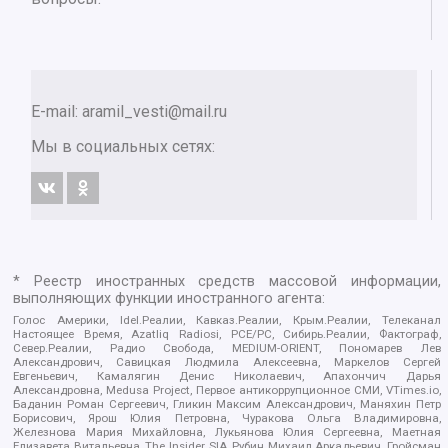
E-mail:
aramil_vesti@mail.ru
Мы в социальных сетях:
* Реестр иностранных средств массовой информации,
выполняющих функции иностранного агента:
Голос Америки, Idel.Реалии, Кавказ.Реалии, Крым.Реалии, Телеканал
Настоящее Время, Azatliq Radiosi, PCE/PC, Сибирь.Реалии, Фактограф,
Север.Реалии, Радио Свобода, MEDIUM-ORIENT, Пономарев Лев
Александрович, Савицкая Людмила Алексеевна, Маркелов Сергей
Евгеньевич, Камалягин Денис Николаевич, Апахончич Дарья
Александровна, Medusa Project, Первое антикоррупционное СМИ, VTimes.io,
Баданин Роман Сергеевич, Гликин Максим Александрович, Маняхин Петр
Борисович, Ярош Юлия Петровна, Чуракова Ольга Владимировна,
Железнова Мария Михайловна, Лукьянова Юлия Сергеевна, Маетная
Елизавета Витальевна, The Insider SIA, Рубин Михаил Аркадьевич, Гройсман