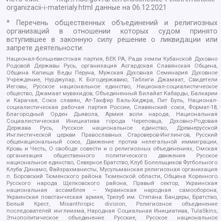
organizacii-i-materialy.html
данные на
06.12.2021
* Перечень общественных объединений и религиозных
организаций в отношении которых судом принято
вступившее в законную силу решение о ликвидации или
запрете деятельности:
Национал-большевистская партия, ВЕК РА, Рада земли Кубанской Духовно
Родовой Державы Русь, организация Асгардская Славянская Община,
Община Капища Веды Перуна, Мужская Духовная Семинария Духовное
Учреждение, Нурджулар, К Богодержавию, Таблиги Джамаат, Свидетели
Иеговы, Русское национальное единство, Национал-социалистическое
общество, Джамаат мувахидов, Объединенный Вилайат Кабарды, Балкарии
и Карачая, Союз славян, Ат-Такфир Валь-Хиджра, Пит Буль, Национал-
социалистическая рабочая партия России, Славянский союз, Формат-18,
Благородный Орден Дьявола, Армия воли народа, Национальная
Социалистическая Инициатива города Череповца, Духовно-Родовая
Держава Русь, Русское национальное единство, Древнерусской
Инглистической церкви Православных Староверов-Инглингов, Русский
общенациональный союз, Движение против нелегальной иммиграции,
Кровь и Честь, О свободе совести и о религиозных объединениях, Омская
организация общественного политического движения Русское
национальное единство, Северное Братство, Клуб Болельщиков Футбольного
Клуба Динамо, Файзрахманисты, Мусульманская религиозная организация
п. Боровский Тюменского района Тюменской области, Община Коренного
Русского народа Щелковского района, Правый сектор, Украинская
национальная ассамблея – Украинская народная самооборона,
Украинская повстанческая армия, Тризуб им. Степана Бандеры, Братство,
Белый Крест, Misanthropic division, Религиозное объединение
последователей инглиизма, Народная Социальная Инициатива, TulaSkins,
Этнополитическое объединение Русские, Русское национальное