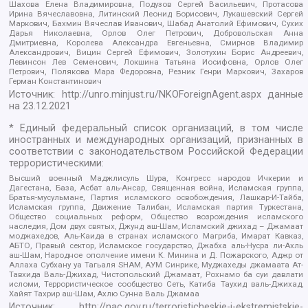
Шахова Елена Владимировна, Подузов Сергей Васильевич, Протасова
Ирина Вячеславовна, Литинский Леонид Борисович, Лукашевский Сергей
Маркович, Бахмин Вячеслав Иванович, Шабад Анатолий Ефимович, Сухих
Дарья Николаевна, Орлов Олег Петрович, Добровольская Анна
Дмитриевна, Королева Александра Евгеньевна, Смирнов Владимир
Александрович, Вицин Сергей Ефимович, Золотухин Борис Андреевич,
Левинсон Лев Семенович, Локшина Татьяна Иосифовна, Орлов Олег
Петрович, Полякова Мара Федоровна, Резник Генри Маркович, Захаров
Герман Константинович
Источник:
http://unro.minjust.ru/NKOForeignAgent.aspx
данные
на
23.12.2021
* Единый федеральный список организаций, в том числе
иностранных и международных организаций, признанных в
соответствии с законодательством Российской Федерации
террористическими:
Высший военный Маджлисуль Шура, Конгресс народов Ичкерии и
Дагестана, База, Асбат аль-Ансар, Священная война, Исламская группа,
Братья-мусульмане, Партия исламского освобождения, Лашкар-И-Тайба,
Исламская группа, Движение Талибан, Исламская партия Туркестана,
Общество социальных реформ, Общество возрождения исламского
наследия, Дом двух святых, Джунд аш-Шам, Исламский джихад – Джамаат
моджахедов, Аль-Каида в странах исламского Магриба, Имарат Кавказ,
АБТО, Правый сектор, Исламское государство, Джабха аль-Нусра ли-Ахль
аш-Шам, Народное ополчение имени К. Минина и Д. Пожарского, Аджр от
Аллаха Субхану уа Тагьаля SHAM, АУМ Синрике, Муджахеды джамаата Ат-
Тавхида Валь-Джихад, Чистопольский Джамаат, Рохнамо ба суи давлати
исломи, Террористическое сообщество Сеть, Катиба Таухид валь-Джихад,
Хайят Тахрир аш-Шам, Ахлю Сунна Валь Джамаа
Источник:
http://nac.gov.ru/terroristicheskie-i-ekstremistskie-