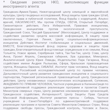
* Сведения реестра НКО, выполняющих функции
иностранного агента:
Гражданин.Армия.Право, Нижегородский центр немецкой и европейской
культуры, Центр гендерных исследований, Фонд защиты прав граждан Штаб,
Институт права и публичной политики, Фонд борьбы с коррупцией, Альянс
врачей, НАСИЛИЮ.НЕТ, Мы против СПИДа, СВЕЧА, Открытый Петербург,
Гуманитарное действие, Лига Избирателей, Правовая инициатива,
Гражданская инициатива против экологической преступности,
Гражданский Союз, "Хасдей Ерушалаим" (Милосердие), Центр поддержки и
содействия развитию средств массовой информации, В защиту прав
заключенных, Горячая Линия, Центр социально-информационных
инициатив Действие, Институт глобализации и социальных движений,
ВМЕСТЕ, Благотворительный фонд охраны здоровья и защиты прав
граждан, Благотворительный фонд помощи осужденным и их семьям, Фонд
Тольятти, Новое время, Серебряная тайга, Так-Так-Так, центр Сова, центр
Анна, Проект Апрель, Самарская губерния, Эра здоровья, Мемориал,
Аналитический Центр Юрия Левады, Издательство Парк Гагарина, Фонд
содействия имени Андрея Рылькова, Сфера, Уральская правозащитная
группа, Женщины Евразии, СИБАЛЬТ, Институт прав человека, Фонд защиты
гласности, Российский исследовательский центр по правам человека,
Дальневосточный центр развития гражданских инициатив и социального
партнерства, Пермский региональный правозащитный центр, Гражданское
действие, Центр независимых социологических исследований, Сутяжник,
АКАДЕМИЯ ПО ПРАВАМ ЧЕЛОВЕКА, Частное учреждение в Калининграде по
административной поддержке реализации программ и проектов Совета
Министров северных стран, Центр развития некоммерческих организаций,
Гражданское содействие, Интернешнл-Р, Центр Защиты Прав Средств
Массовой Информации, Институт развития прессы - Сибирь, Частное
учреждение в Санкт-Петербурге по административной поддержке
реализации программ и проектов Совета Министров Северных Стран, Фонд
поддержки свободы прессы, Гражданский контроль, Человек и Закон,