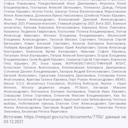
Софья Романовна, Рождественский Илья Дмитриевич, Апухтина Юлия
Владимировна, Постернак Алексей Евгеньевич, Телеканал Дождь, Петров
Степан Юрьевич, Istories fonds, Шмагун Олеся Валентиновна, Мароховская
Алеся Алексеевна, Долинина Ирина Николаевна, Шлейнов Роман Юрьевич,
Анин Роман Александрович, Великовский Дмитрий Александрович,
Альтаир 2021, Ромашки монолит, Главный редактор 2021, Вега 2021, Важные
иноагенты, Каткова Вероника Вячеславовна, Карезина Инна Павловна,
Кузьмина Людмила Гавриловна, Костылева Полина Владимировна, Лютов
Александр Иванович, Жилкин Владимир Владимирович, Жилинский
Владимир Александрович, Тихонов Михаил Сергеевич, Пискунов Сергей
Евгеньевич, Ковин Виталий Сергеевич, Кильтау Екатерина Викторовна,
Любарев Аркадий Ефимович, Гурман Юрий Альбертович, Грезев Александр
Викторович, Важенков Артем Валерьевич, Иванова София Юрьевна,
Пигалкин Илья Валерьевич, Петров Алексей Викторович, Егоров Владимир
Владимирович, Гусев Андрей Юрьевич, Смирнов Сергей Сергеевич, Верзилов
Петр Юрьевич, ЗП, Зона права, ЖУРНАЛИСТ-ИНОСТРАННЫЙ АГЕНТ,
Вольтская Татьяна Анатольевна, Клепиковская Екатерина Дмитриевна,
Сотников Даниил Владимирович, Захаров Андрей Вячеславович, Симонов
Евгений Алексеевич, Сурначева Елизавета Дмитриевна, Соловьева Елена
Анатольевна, Арапова Галина Юрьевна, Перл Роман Александрович, МЕМО,
Mason G.E.S. Anonymous Foundation, Stichting Bellingcat, Якутия – Наше
Мнение, Москоу диджитал медиа, РС-Балт, Заговора Максим
Александрович, Ветошкина Валерия Валерьевна, Павлов Иван Юрьевич,
Скворцова Елена Сергеевна, Оленичев Максим Владимирович, Как бы
инагент, Кочетков Игорь Викторович, Иркутский союз библиофилов, Честные
выборы, Нобелевский призыв, Еланчик Олег Александрович, Григорьева
Алина Александровна, Григорьев Андрей Валерьевич , Гималова Регина
Эмилевна, Хисамова Регина Фаритовна
Источник:
https://minjust.gov.ru/ru/documents/7755/
данные на
03.12.2021