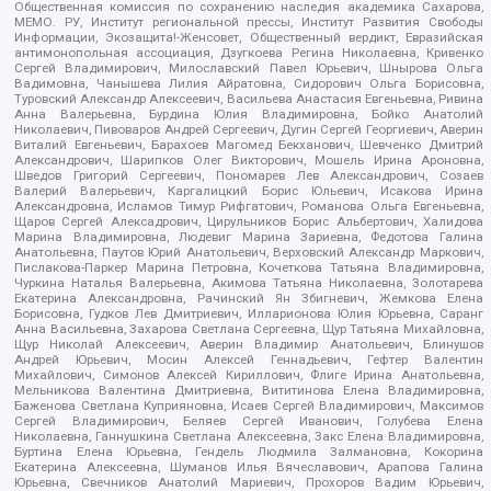
Общественная комиссия по сохранению наследия академика Сахарова,
МЕМО. РУ, Институт региональной прессы, Институт Развития Свободы
Информации, Экозащита!-Женсовет, Общественный вердикт, Евразийская
антимонопольная ассоциация, Дзугкоева Регина Николаевна, Кривенко
Сергей Владимирович, Милославский Павел Юрьевич, Шнырова Ольга
Вадимовна, Чанышева Лилия Айратовна, Сидорович Ольга Борисовна,
Туровский Александр Алексеевич, Васильева Анастасия Евгеньевна, Ривина
Анна Валерьевна, Бурдина Юлия Владимировна, Бойко Анатолий
Николаевич, Пивоваров Андрей Сергеевич, Дугин Сергей Георгиевич, Аверин
Виталий Евгеньевич, Барахоев Магомед Бекханович, Шевченко Дмитрий
Александрович, Шарипков Олег Викторович, Мошель Ирина Ароновна,
Шведов Григорий Сергеевич, Пономарев Лев Александрович, Созаев
Валерий Валерьевич, Каргалицкий Борис Юльевич, Исакова Ирина
Александровна, Исламов Тимур Рифгатович, Романова Ольга Евгеньевна,
Щаров Сергей Алексадрович, Цирульников Борис Альбертович, Халидова
Марина Владимировна, Людевиг Марина Зариевна, Федотова Галина
Анатольевна, Паутов Юрий Анатольевич, Верховский Александр Маркович,
Пислакова-Паркер Марина Петровна, Кочеткова Татьяна Владимировна,
Чуркина Наталья Валерьевна, Акимова Татьяна Николаевна, Золотарева
Екатерина Александровна, Рачинский Ян Збигневич, Жемкова Елена
Борисовна, Гудков Лев Дмитриевич, Илларионова Юлия Юрьевна, Саранг
Анна Васильевна, Захарова Светлана Сергеевна, Щур Татьяна Михайловна,
Щур Николай Алексеевич, Аверин Владимир Анатольевич, Блинушов
Андрей Юрьевич, Мосин Алексей Геннадьевич, Гефтер Валентин
Михайлович, Симонов Алексей Кириллович, Флиге Ирина Анатольевна,
Мельникова Валентина Дмитриевна, Вититинова Елена Владимировна,
Баженова Светлана Куприяновна, Исаев Сергей Владимирович, Максимов
Сергей Владимирович, Беляев Сергей Иванович, Голубева Елена
Николаевна, Ганнушкина Светлана Алексеевна, Закс Елена Владимировна,
Буртина Елена Юрьевна, Гендель Людмила Залмановна, Кокорина
Екатерина Алексеевна, Шуманов Илья Вячеславович, Арапова Галина
Юрьевна, Свечников Анатолий Мариевич, Прохоров Вадим Юрьевич,