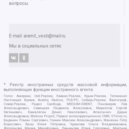
вопросы.
E-mail:
aramil_vesti@mail.ru
Мы в социальных сетях:
* Реестр иностранных средств массовой информации,
выполняющих функции иностранного агента:
Голос Америки, Idel.Реалии, Кавказ.Реалии, Крым.Реалии, Телеканал
Настоящее Время, Azatliq Radiosi, PCE/PC, Сибирь.Реалии, Фактограф,
Север.Реалии, Радио Свобода, MEDIUM-ORIENT, Пономарев Лев
Александрович, Савицкая Людмила Алексеевна, Маркелов Сергей
Евгеньевич, Камалягин Денис Николаевич, Апахончич Дарья
Александровна, Medusa Project, Первое антикоррупционное СМИ, VTimes.io,
Баданин Роман Сергеевич, Гликин Максим Александрович, Маняхин Петр
Борисович, Ярош Юлия Петровна, Чуракова Ольга Владимировна,
Железнова Мария Михайловна, Лукьянова Юлия Сергеевна, Маетная