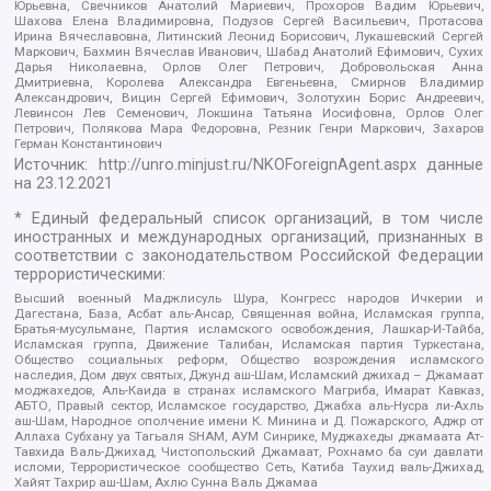
Юрьевна, Свечников Анатолий Мариевич, Прохоров Вадим Юрьевич,
Шахова Елена Владимировна, Подузов Сергей Васильевич, Протасова
Ирина Вячеславовна, Литинский Леонид Борисович, Лукашевский Сергей
Маркович, Бахмин Вячеслав Иванович, Шабад Анатолий Ефимович, Сухих
Дарья Николаевна, Орлов Олег Петрович, Добровольская Анна
Дмитриевна, Королева Александра Евгеньевна, Смирнов Владимир
Александрович, Вицин Сергей Ефимович, Золотухин Борис Андреевич,
Левинсон Лев Семенович, Локшина Татьяна Иосифовна, Орлов Олег
Петрович, Полякова Мара Федоровна, Резник Генри Маркович, Захаров
Герман Константинович
Источник:
http://unro.minjust.ru/NKOForeignAgent.aspx
данные
на
23.12.2021
* Единый федеральный список организаций, в том числе
иностранных и международных организаций, признанных в
соответствии с законодательством Российской Федерации
террористическими:
Высший военный Маджлисуль Шура, Конгресс народов Ичкерии и
Дагестана, База, Асбат аль-Ансар, Священная война, Исламская группа,
Братья-мусульмане, Партия исламского освобождения, Лашкар-И-Тайба,
Исламская группа, Движение Талибан, Исламская партия Туркестана,
Общество социальных реформ, Общество возрождения исламского
наследия, Дом двух святых, Джунд аш-Шам, Исламский джихад – Джамаат
моджахедов, Аль-Каида в странах исламского Магриба, Имарат Кавказ,
АБТО, Правый сектор, Исламское государство, Джабха аль-Нусра ли-Ахль
аш-Шам, Народное ополчение имени К. Минина и Д. Пожарского, Аджр от
Аллаха Субхану уа Тагьаля SHAM, АУМ Синрике, Муджахеды джамаата Ат-
Тавхида Валь-Джихад, Чистопольский Джамаат, Рохнамо ба суи давлати
исломи, Террористическое сообщество Сеть, Катиба Таухид валь-Джихад,
Хайят Тахрир аш-Шам, Ахлю Сунна Валь Джамаа