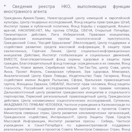
* Сведения реестра НКО, выполняющих функции
иностранного агента:
Гражданин.Армия.Право, Нижегородский центр немецкой и европейской
культуры, Центр гендерных исследований, Фонд защиты прав граждан Штаб,
Институт права и публичной политики, Фонд борьбы с коррупцией, Альянс
врачей, НАСИЛИЮ.НЕТ, Мы против СПИДа, СВЕЧА, Открытый Петербург,
Гуманитарное действие, Лига Избирателей, Правовая инициатива,
Гражданская инициатива против экологической преступности,
Гражданский Союз, "Хасдей Ерушалаим" (Милосердие), Центр поддержки и
содействия развитию средств массовой информации, В защиту прав
заключенных, Горячая Линия, Центр социально-информационных
инициатив Действие, Институт глобализации и социальных движений,
ВМЕСТЕ, Благотворительный фонд охраны здоровья и защиты прав
граждан, Благотворительный фонд помощи осужденным и их семьям, Фонд
Тольятти, Новое время, Серебряная тайга, Так-Так-Так, центр Сова, центр
Анна, Проект Апрель, Самарская губерния, Эра здоровья, Мемориал,
Аналитический Центр Юрия Левады, Издательство Парк Гагарина, Фонд
содействия имени Андрея Рылькова, Сфера, Уральская правозащитная
группа, Женщины Евразии, СИБАЛЬТ, Институт прав человека, Фонд защиты
гласности, Российский исследовательский центр по правам человека,
Дальневосточный центр развития гражданских инициатив и социального
партнерства, Пермский региональный правозащитный центр, Гражданское
действие, Центр независимых социологических исследований, Сутяжник,
АКАДЕМИЯ ПО ПРАВАМ ЧЕЛОВЕКА, Частное учреждение в Калининграде по
административной поддержке реализации программ и проектов Совета
Министров северных стран, Центр развития некоммерческих организаций,
Гражданское содействие, Интернешнл-Р, Центр Защиты Прав Средств
Массовой Информации, Институт развития прессы - Сибирь, Частное
учреждение в Санкт-Петербурге по административной поддержке
реализации программ и проектов Совета Министров Северных Стран, Фонд