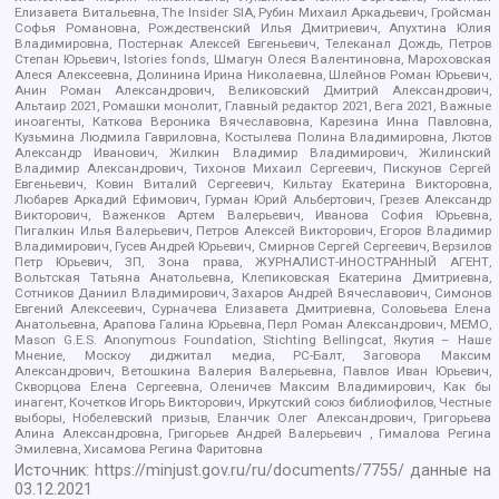
Елизавета Витальевна, The Insider SIA, Рубин Михаил Аркадьевич, Гройсман
Софья Романовна, Рождественский Илья Дмитриевич, Апухтина Юлия
Владимировна, Постернак Алексей Евгеньевич, Телеканал Дождь, Петров
Степан Юрьевич, Istories fonds, Шмагун Олеся Валентиновна, Мароховская
Алеся Алексеевна, Долинина Ирина Николаевна, Шлейнов Роман Юрьевич,
Анин Роман Александрович, Великовский Дмитрий Александрович,
Альтаир 2021, Ромашки монолит, Главный редактор 2021, Вега 2021, Важные
иноагенты, Каткова Вероника Вячеславовна, Карезина Инна Павловна,
Кузьмина Людмила Гавриловна, Костылева Полина Владимировна, Лютов
Александр Иванович, Жилкин Владимир Владимирович, Жилинский
Владимир Александрович, Тихонов Михаил Сергеевич, Пискунов Сергей
Евгеньевич, Ковин Виталий Сергеевич, Кильтау Екатерина Викторовна,
Любарев Аркадий Ефимович, Гурман Юрий Альбертович, Грезев Александр
Викторович, Важенков Артем Валерьевич, Иванова София Юрьевна,
Пигалкин Илья Валерьевич, Петров Алексей Викторович, Егоров Владимир
Владимирович, Гусев Андрей Юрьевич, Смирнов Сергей Сергеевич, Верзилов
Петр Юрьевич, ЗП, Зона права, ЖУРНАЛИСТ-ИНОСТРАННЫЙ АГЕНТ,
Вольтская Татьяна Анатольевна, Клепиковская Екатерина Дмитриевна,
Сотников Даниил Владимирович, Захаров Андрей Вячеславович, Симонов
Евгений Алексеевич, Сурначева Елизавета Дмитриевна, Соловьева Елена
Анатольевна, Арапова Галина Юрьевна, Перл Роман Александрович, МЕМО,
Mason G.E.S. Anonymous Foundation, Stichting Bellingcat, Якутия – Наше
Мнение, Москоу диджитал медиа, РС-Балт, Заговора Максим
Александрович, Ветошкина Валерия Валерьевна, Павлов Иван Юрьевич,
Скворцова Елена Сергеевна, Оленичев Максим Владимирович, Как бы
инагент, Кочетков Игорь Викторович, Иркутский союз библиофилов, Честные
выборы, Нобелевский призыв, Еланчик Олег Александрович, Григорьева
Алина Александровна, Григорьев Андрей Валерьевич , Гималова Регина
Эмилевна, Хисамова Регина Фаритовна
Источник:
https://minjust.gov.ru/ru/documents/7755/
данные на
03.12.2021