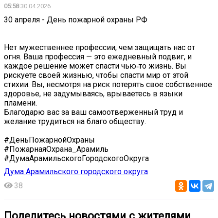
05:58
30.04.2026
30 апреля - День пожарной охраны РФ
Нет мужественнее профессии, чем защищать нас от
огня. Ваша профессия — это ежедневный подвиг, и
каждое решение может спасти чью‑то жизнь. Вы
рискуете своей жизнью, чтобы спасти мир от этой
стихии. Вы, несмотря на риск потерять свое собственное
здоровье, не задумываясь, врываетесь в языки
пламени.
Благодарю вас за ваш самоотверженный труд и
желание трудиться на благо обществу.
#ДеньПожарнойОхраны
#ПожарнаяОхрана_Арамиль
#ДумаАрамильскогоГородскогоОкруга
Дума Арамильского городского округа
38
Поделитесь новостями с жителями