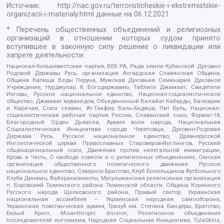
Источник:
http://nac.gov.ru/terroristicheskie-i-ekstremistskie-
organizacii-i-materialy.html
данные на
06.12.2021
* Перечень общественных объединений и религиозных
организаций в отношении которых судом принято
вступившее в законную силу решение о ликвидации или
запрете деятельности:
Национал-большевистская партия, ВЕК РА, Рада земли Кубанской Духовно
Родовой Державы Русь, организация Асгардская Славянская Община,
Община Капища Веды Перуна, Мужская Духовная Семинария Духовное
Учреждение, Нурджулар, К Богодержавию, Таблиги Джамаат, Свидетели
Иеговы, Русское национальное единство, Национал-социалистическое
общество, Джамаат мувахидов, Объединенный Вилайат Кабарды, Балкарии
и Карачая, Союз славян, Ат-Такфир Валь-Хиджра, Пит Буль, Национал-
социалистическая рабочая партия России, Славянский союз, Формат-18,
Благородный Орден Дьявола, Армия воли народа, Национальная
Социалистическая Инициатива города Череповца, Духовно-Родовая
Держава Русь, Русское национальное единство, Древнерусской
Инглистической церкви Православных Староверов-Инглингов, Русский
общенациональный союз, Движение против нелегальной иммиграции,
Кровь и Честь, О свободе совести и о религиозных объединениях, Омская
организация общественного политического движения Русское
национальное единство, Северное Братство, Клуб Болельщиков Футбольного
Клуба Динамо, Файзрахманисты, Мусульманская религиозная организация
п. Боровский Тюменского района Тюменской области, Община Коренного
Русского народа Щелковского района, Правый сектор, Украинская
национальная ассамблея – Украинская народная самооборона,
Украинская повстанческая армия, Тризуб им. Степана Бандеры, Братство,
Белый Крест, Misanthropic division, Религиозное объединение
последователей инглиизма, Народная Социальная Инициатива, TulaSkins,