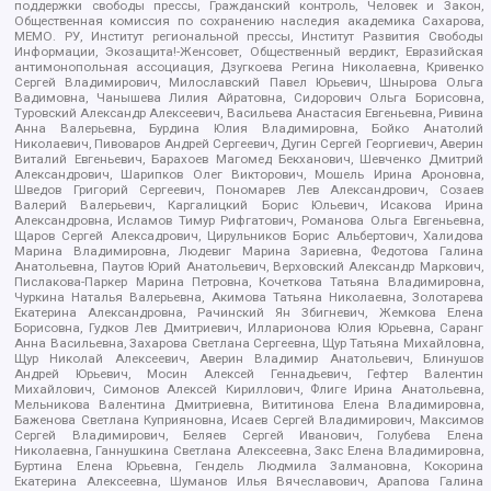
поддержки свободы прессы, Гражданский контроль, Человек и Закон,
Общественная комиссия по сохранению наследия академика Сахарова,
МЕМО. РУ, Институт региональной прессы, Институт Развития Свободы
Информации, Экозащита!-Женсовет, Общественный вердикт, Евразийская
антимонопольная ассоциация, Дзугкоева Регина Николаевна, Кривенко
Сергей Владимирович, Милославский Павел Юрьевич, Шнырова Ольга
Вадимовна, Чанышева Лилия Айратовна, Сидорович Ольга Борисовна,
Туровский Александр Алексеевич, Васильева Анастасия Евгеньевна, Ривина
Анна Валерьевна, Бурдина Юлия Владимировна, Бойко Анатолий
Николаевич, Пивоваров Андрей Сергеевич, Дугин Сергей Георгиевич, Аверин
Виталий Евгеньевич, Барахоев Магомед Бекханович, Шевченко Дмитрий
Александрович, Шарипков Олег Викторович, Мошель Ирина Ароновна,
Шведов Григорий Сергеевич, Пономарев Лев Александрович, Созаев
Валерий Валерьевич, Каргалицкий Борис Юльевич, Исакова Ирина
Александровна, Исламов Тимур Рифгатович, Романова Ольга Евгеньевна,
Щаров Сергей Алексадрович, Цирульников Борис Альбертович, Халидова
Марина Владимировна, Людевиг Марина Зариевна, Федотова Галина
Анатольевна, Паутов Юрий Анатольевич, Верховский Александр Маркович,
Пислакова-Паркер Марина Петровна, Кочеткова Татьяна Владимировна,
Чуркина Наталья Валерьевна, Акимова Татьяна Николаевна, Золотарева
Екатерина Александровна, Рачинский Ян Збигневич, Жемкова Елена
Борисовна, Гудков Лев Дмитриевич, Илларионова Юлия Юрьевна, Саранг
Анна Васильевна, Захарова Светлана Сергеевна, Щур Татьяна Михайловна,
Щур Николай Алексеевич, Аверин Владимир Анатольевич, Блинушов
Андрей Юрьевич, Мосин Алексей Геннадьевич, Гефтер Валентин
Михайлович, Симонов Алексей Кириллович, Флиге Ирина Анатольевна,
Мельникова Валентина Дмитриевна, Вититинова Елена Владимировна,
Баженова Светлана Куприяновна, Исаев Сергей Владимирович, Максимов
Сергей Владимирович, Беляев Сергей Иванович, Голубева Елена
Николаевна, Ганнушкина Светлана Алексеевна, Закс Елена Владимировна,
Буртина Елена Юрьевна, Гендель Людмила Залмановна, Кокорина
Екатерина Алексеевна, Шуманов Илья Вячеславович, Арапова Галина