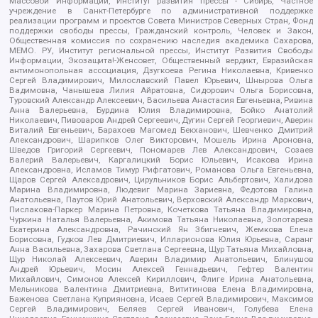
Массовой Информации, Институт развития прессы - Сибирь, Частное
учреждение в Санкт-Петербурге по административной поддержке
реализации программ и проектов Совета Министров Северных Стран, Фонд
поддержки свободы прессы, Гражданский контроль, Человек и Закон,
Общественная комиссия по сохранению наследия академика Сахарова,
МЕМО. РУ, Институт региональной прессы, Институт Развития Свободы
Информации, Экозащита!-Женсовет, Общественный вердикт, Евразийская
антимонопольная ассоциация, Дзугкоева Регина Николаевна, Кривенко
Сергей Владимирович, Милославский Павел Юрьевич, Шнырова Ольга
Вадимовна, Чанышева Лилия Айратовна, Сидорович Ольга Борисовна,
Туровский Александр Алексеевич, Васильева Анастасия Евгеньевна, Ривина
Анна Валерьевна, Бурдина Юлия Владимировна, Бойко Анатолий
Николаевич, Пивоваров Андрей Сергеевич, Дугин Сергей Георгиевич, Аверин
Виталий Евгеньевич, Барахоев Магомед Бекханович, Шевченко Дмитрий
Александрович, Шарипков Олег Викторович, Мошель Ирина Ароновна,
Шведов Григорий Сергеевич, Пономарев Лев Александрович, Созаев
Валерий Валерьевич, Каргалицкий Борис Юльевич, Исакова Ирина
Александровна, Исламов Тимур Рифгатович, Романова Ольга Евгеньевна,
Щаров Сергей Алексадрович, Цирульников Борис Альбертович, Халидова
Марина Владимировна, Людевиг Марина Зариевна, Федотова Галина
Анатольевна, Паутов Юрий Анатольевич, Верховский Александр Маркович,
Пислакова-Паркер Марина Петровна, Кочеткова Татьяна Владимировна,
Чуркина Наталья Валерьевна, Акимова Татьяна Николаевна, Золотарева
Екатерина Александровна, Рачинский Ян Збигневич, Жемкова Елена
Борисовна, Гудков Лев Дмитриевич, Илларионова Юлия Юрьевна, Саранг
Анна Васильевна, Захарова Светлана Сергеевна, Щур Татьяна Михайловна,
Щур Николай Алексеевич, Аверин Владимир Анатольевич, Блинушов
Андрей Юрьевич, Мосин Алексей Геннадьевич, Гефтер Валентин
Михайлович, Симонов Алексей Кириллович, Флиге Ирина Анатольевна,
Мельникова Валентина Дмитриевна, Вититинова Елена Владимировна,
Баженова Светлана Куприяновна, Исаев Сергей Владимирович, Максимов
Сергей Владимирович, Беляев Сергей Иванович, Голубева Елена