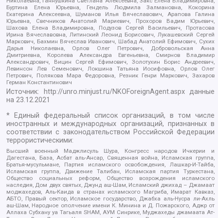
Николаевна, Ганнушкина Светлана Алексеевна, Закс Елена Владимировна,
Буртина Елена Юрьевна, Гендель Людмила Залмановна, Кокорина
Екатерина Алексеевна, Шуманов Илья Вячеславович, Арапова Галина
Юрьевна, Свечников Анатолий Мариевич, Прохоров Вадим Юрьевич,
Шахова Елена Владимировна, Подузов Сергей Васильевич, Протасова
Ирина Вячеславовна, Литинский Леонид Борисович, Лукашевский Сергей
Маркович, Бахмин Вячеслав Иванович, Шабад Анатолий Ефимович, Сухих
Дарья Николаевна, Орлов Олег Петрович, Добровольская Анна
Дмитриевна, Королева Александра Евгеньевна, Смирнов Владимир
Александрович, Вицин Сергей Ефимович, Золотухин Борис Андреевич,
Левинсон Лев Семенович, Локшина Татьяна Иосифовна, Орлов Олег
Петрович, Полякова Мара Федоровна, Резник Генри Маркович, Захаров
Герман Константинович
Источник:
http://unro.minjust.ru/NKOForeignAgent.aspx
данные
на
23.12.2021
* Единый федеральный список организаций, в том числе
иностранных и международных организаций, признанных в
соответствии с законодательством Российской Федерации
террористическими:
Высший военный Маджлисуль Шура, Конгресс народов Ичкерии и
Дагестана, База, Асбат аль-Ансар, Священная война, Исламская группа,
Братья-мусульмане, Партия исламского освобождения, Лашкар-И-Тайба,
Исламская группа, Движение Талибан, Исламская партия Туркестана,
Общество социальных реформ, Общество возрождения исламского
наследия, Дом двух святых, Джунд аш-Шам, Исламский джихад – Джамаат
моджахедов, Аль-Каида в странах исламского Магриба, Имарат Кавказ,
АБТО, Правый сектор, Исламское государство, Джабха аль-Нусра ли-Ахль
аш-Шам, Народное ополчение имени К. Минина и Д. Пожарского, Аджр от
Аллаха Субхану уа Тагьаля SHAM, АУМ Синрике, Муджахеды джамаата Ат-