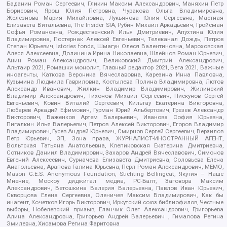
Баданин Роман Сергеевич, Гликин Максим Александрович, Маняхин Петр
Борисович, Ярош Юлия Петровна, Чуракова Ольга Владимировна,
Железнова Мария Михайловна, Лукьянова Юлия Сергеевна, Маетная
Елизавета Витальевна, The Insider SIA, Рубин Михаил Аркадьевич, Гройсман
Софья Романовна, Рождественский Илья Дмитриевич, Апухтина Юлия
Владимировна, Постернак Алексей Евгеньевич, Телеканал Дождь, Петров
Степан Юрьевич, Istories fonds, Шмагун Олеся Валентиновна, Мароховская
Алеся Алексеевна, Долинина Ирина Николаевна, Шлейнов Роман Юрьевич,
Анин Роман Александрович, Великовский Дмитрий Александрович,
Альтаир 2021, Ромашки монолит, Главный редактор 2021, Вега 2021, Важные
иноагенты, Каткова Вероника Вячеславовна, Карезина Инна Павловна,
Кузьмина Людмила Гавриловна, Костылева Полина Владимировна, Лютов
Александр Иванович, Жилкин Владимир Владимирович, Жилинский
Владимир Александрович, Тихонов Михаил Сергеевич, Пискунов Сергей
Евгеньевич, Ковин Виталий Сергеевич, Кильтау Екатерина Викторовна,
Любарев Аркадий Ефимович, Гурман Юрий Альбертович, Грезев Александр
Викторович, Важенков Артем Валерьевич, Иванова София Юрьевна,
Пигалкин Илья Валерьевич, Петров Алексей Викторович, Егоров Владимир
Владимирович, Гусев Андрей Юрьевич, Смирнов Сергей Сергеевич, Верзилов
Петр Юрьевич, ЗП, Зона права, ЖУРНАЛИСТ-ИНОСТРАННЫЙ АГЕНТ,
Вольтская Татьяна Анатольевна, Клепиковская Екатерина Дмитриевна,
Сотников Даниил Владимирович, Захаров Андрей Вячеславович, Симонов
Евгений Алексеевич, Сурначева Елизавета Дмитриевна, Соловьева Елена
Анатольевна, Арапова Галина Юрьевна, Перл Роман Александрович, МЕМО,
Mason G.E.S. Anonymous Foundation, Stichting Bellingcat, Якутия – Наше
Мнение, Москоу диджитал медиа, РС-Балт, Заговора Максим
Александрович, Ветошкина Валерия Валерьевна, Павлов Иван Юрьевич,
Скворцова Елена Сергеевна, Оленичев Максим Владимирович, Как бы
инагент, Кочетков Игорь Викторович, Иркутский союз библиофилов, Честные
выборы, Нобелевский призыв, Еланчик Олег Александрович, Григорьева
Алина Александровна, Григорьев Андрей Валерьевич , Гималова Регина
Эмилевна, Хисамова Регина Фаритовна