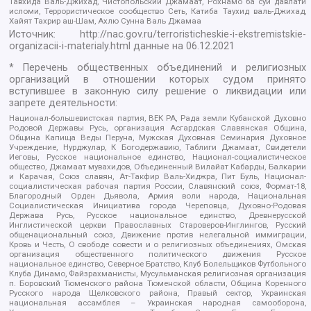
Тавхида Валь-Джихад, Чистопольский Джамаат, Рохнамо ба суи давлати
исломи, Террористическое сообщество Сеть, Катиба Таухид валь-Джихад,
Хайят Тахрир аш-Шам, Ахлю Сунна Валь Джамаа
Источник:
http://nac.gov.ru/terroristicheskie-i-ekstremistskie-
organizacii-i-materialy.html
данные на
06.12.2021
* Перечень общественных объединений и религиозных
организаций в отношении которых судом принято
вступившее в законную силу решение о ликвидации или
запрете деятельности:
Национал-большевистская партия, ВЕК РА, Рада земли Кубанской Духовно
Родовой Державы Русь, организация Асгардская Славянская Община,
Община Капища Веды Перуна, Мужская Духовная Семинария Духовное
Учреждение, Нурджулар, К Богодержавию, Таблиги Джамаат, Свидетели
Иеговы, Русское национальное единство, Национал-социалистическое
общество, Джамаат мувахидов, Объединенный Вилайат Кабарды, Балкарии
и Карачая, Союз славян, Ат-Такфир Валь-Хиджра, Пит Буль, Национал-
социалистическая рабочая партия России, Славянский союз, Формат-18,
Благородный Орден Дьявола, Армия воли народа, Национальная
Социалистическая Инициатива города Череповца, Духовно-Родовая
Держава Русь, Русское национальное единство, Древнерусской
Инглистической церкви Православных Староверов-Инглингов, Русский
общенациональный союз, Движение против нелегальной иммиграции,
Кровь и Честь, О свободе совести и о религиозных объединениях, Омская
организация общественного политического движения Русское
национальное единство, Северное Братство, Клуб Болельщиков Футбольного
Клуба Динамо, Файзрахманисты, Мусульманская религиозная организация
п. Боровский Тюменского района Тюменской области, Община Коренного
Русского народа Щелковского района, Правый сектор, Украинская
национальная ассамблея – Украинская народная самооборона,