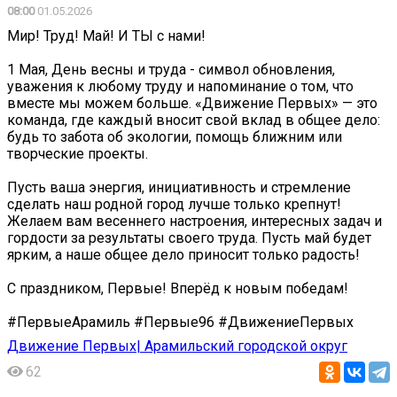
08:00
01.05.2026
Мир! Труд! Май! И ТЫ с нами! ️
1 Мая, День весны и труда - символ обновления,
уважения к любому труду и напоминание о том, что
вместе мы можем больше. «Движение Первых» — это
команда, где каждый вносит свой вклад в общее дело:
будь то забота об экологии, помощь ближним или
творческие проекты.
Пусть ваша энергия, инициативность и стремление
сделать наш родной город лучше только крепнут!
Желаем вам весеннего настроения, интересных задач и
гордости за результаты своего труда. Пусть май будет
ярким, а наше общее дело приносит только радость!
С праздником, Первые! Вперёд к новым победам! ️
#ПервыеАрамиль #Первые96 #ДвижениеПервых
Движение Первых| Арамильский городской округ
62