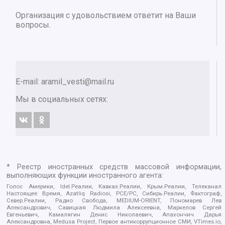
Организация с удовольствием ответит на Ваши
вопросы.
E-mail:
aramil_vesti@mail.ru
Мы в социальных сетях:
* Реестр иностранных средств массовой информации,
выполняющих функции иностранного агента:
Голос Америки, Idel.Реалии, Кавказ.Реалии, Крым.Реалии, Телеканал
Настоящее Время, Azatliq Radiosi, PCE/PC, Сибирь.Реалии, Фактограф,
Север.Реалии, Радио Свобода, MEDIUM-ORIENT, Пономарев Лев
Александрович, Савицкая Людмила Алексеевна, Маркелов Сергей
Евгеньевич, Камалягин Денис Николаевич, Апахончич Дарья
Александровна, Medusa Project, Первое антикоррупционное СМИ, VTimes.io,