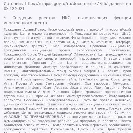
Источник:
https://minjust.gov.ru/ru/documents/7755/
данные на
03.12.2021
* Сведения реестра НКО, выполняющих функции
иностранного агента:
Гражданин.Армия.Право, Нижегородский центр немецкой и европейской
культуры, Центр гендерных исследований, Фонд защиты прав граждан Штаб,
Институт права и публичной политики, Фонд борьбы с коррупцией, Альянс
врачей, НАСИЛИЮ.НЕТ, Мы против СПИДа, СВЕЧА, Открытый Петербург,
Гуманитарное действие, Лига Избирателей, Правовая инициатива,
Гражданская инициатива против экологической преступности,
Гражданский Союз, "Хасдей Ерушалаим" (Милосердие), Центр поддержки и
содействия развитию средств массовой информации, В защиту прав
заключенных, Горячая Линия, Центр социально-информационных
инициатив Действие, Институт глобализации и социальных движений,
ВМЕСТЕ, Благотворительный фонд охраны здоровья и защиты прав
граждан, Благотворительный фонд помощи осужденным и их семьям, Фонд
Тольятти, Новое время, Серебряная тайга, Так-Так-Так, центр Сова, центр
Анна, Проект Апрель, Самарская губерния, Эра здоровья, Мемориал,
Аналитический Центр Юрия Левады, Издательство Парк Гагарина, Фонд
содействия имени Андрея Рылькова, Сфера, Уральская правозащитная
группа, Женщины Евразии, СИБАЛЬТ, Институт прав человека, Фонд защиты
гласности, Российский исследовательский центр по правам человека,
Дальневосточный центр развития гражданских инициатив и социального
партнерства, Пермский региональный правозащитный центр, Гражданское
действие, Центр независимых социологических исследований, Сутяжник,
АКАДЕМИЯ ПО ПРАВАМ ЧЕЛОВЕКА, Частное учреждение в Калининграде по
административной поддержке реализации программ и проектов Совета
Министров северных стран, Центр развития некоммерческих организаций,
Гражданское содействие, Интернешнл-Р, Центр Защиты Прав Средств