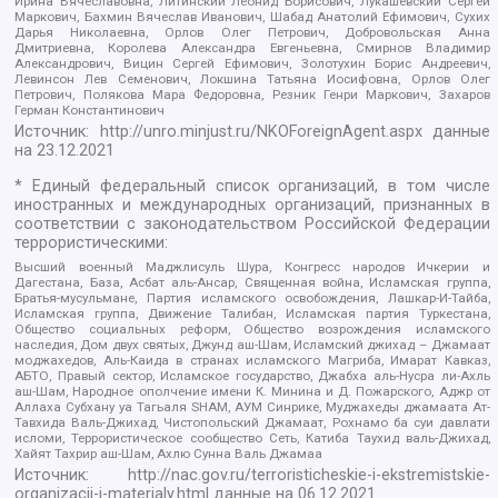
Ирина Вячеславовна, Литинский Леонид Борисович, Лукашевский Сергей
Маркович, Бахмин Вячеслав Иванович, Шабад Анатолий Ефимович, Сухих
Дарья Николаевна, Орлов Олег Петрович, Добровольская Анна
Дмитриевна, Королева Александра Евгеньевна, Смирнов Владимир
Александрович, Вицин Сергей Ефимович, Золотухин Борис Андреевич,
Левинсон Лев Семенович, Локшина Татьяна Иосифовна, Орлов Олег
Петрович, Полякова Мара Федоровна, Резник Генри Маркович, Захаров
Герман Константинович
Источник:
http://unro.minjust.ru/NKOForeignAgent.aspx
данные
на
23.12.2021
* Единый федеральный список организаций, в том числе
иностранных и международных организаций, признанных в
соответствии с законодательством Российской Федерации
террористическими:
Высший военный Маджлисуль Шура, Конгресс народов Ичкерии и
Дагестана, База, Асбат аль-Ансар, Священная война, Исламская группа,
Братья-мусульмане, Партия исламского освобождения, Лашкар-И-Тайба,
Исламская группа, Движение Талибан, Исламская партия Туркестана,
Общество социальных реформ, Общество возрождения исламского
наследия, Дом двух святых, Джунд аш-Шам, Исламский джихад – Джамаат
моджахедов, Аль-Каида в странах исламского Магриба, Имарат Кавказ,
АБТО, Правый сектор, Исламское государство, Джабха аль-Нусра ли-Ахль
аш-Шам, Народное ополчение имени К. Минина и Д. Пожарского, Аджр от
Аллаха Субхану уа Тагьаля SHAM, АУМ Синрике, Муджахеды джамаата Ат-
Тавхида Валь-Джихад, Чистопольский Джамаат, Рохнамо ба суи давлати
исломи, Террористическое сообщество Сеть, Катиба Таухид валь-Джихад,
Хайят Тахрир аш-Шам, Ахлю Сунна Валь Джамаа
Источник:
http://nac.gov.ru/terroristicheskie-i-ekstremistskie-
organizacii-i-materialy.html
данные на
06.12.2021