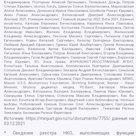
Владимировна, Постернак Алексей Евгеньевич, Телеканал Дождь, Петров
Степан Юрьевич, Istories fonds, Шмагун Олеся Валентиновна, Мароховская
Алеся Алексеевна, Долинина Ирина Николаевна, Шлейнов Роман Юрьевич,
Анин Роман Александрович, Великовский Дмитрий Александрович,
Альтаир 2021, Ромашки монолит, Главный редактор 2021, Вега 2021, Важные
иноагенты, Каткова Вероника Вячеславовна, Карезина Инна Павловна,
Кузьмина Людмила Гавриловна, Костылева Полина Владимировна, Лютов
Александр Иванович, Жилкин Владимир Владимирович, Жилинский
Владимир Александрович, Тихонов Михаил Сергеевич, Пискунов Сергей
Евгеньевич, Ковин Виталий Сергеевич, Кильтау Екатерина Викторовна,
Любарев Аркадий Ефимович, Гурман Юрий Альбертович, Грезев Александр
Викторович, Важенков Артем Валерьевич, Иванова София Юрьевна,
Пигалкин Илья Валерьевич, Петров Алексей Викторович, Егоров Владимир
Владимирович, Гусев Андрей Юрьевич, Смирнов Сергей Сергеевич, Верзилов
Петр Юрьевич, ЗП, Зона права, ЖУРНАЛИСТ-ИНОСТРАННЫЙ АГЕНТ,
Вольтская Татьяна Анатольевна, Клепиковская Екатерина Дмитриевна,
Сотников Даниил Владимирович, Захаров Андрей Вячеславович, Симонов
Евгений Алексеевич, Сурначева Елизавета Дмитриевна, Соловьева Елена
Анатольевна, Арапова Галина Юрьевна, Перл Роман Александрович, МЕМО,
Mason G.E.S. Anonymous Foundation, Stichting Bellingcat, Якутия – Наше
Мнение, Москоу диджитал медиа, РС-Балт, Заговора Максим
Александрович, Ветошкина Валерия Валерьевна, Павлов Иван Юрьевич,
Скворцова Елена Сергеевна, Оленичев Максим Владимирович, Как бы
инагент, Кочетков Игорь Викторович, Иркутский союз библиофилов, Честные
выборы, Нобелевский призыв, Еланчик Олег Александрович, Григорьева
Алина Александровна, Григорьев Андрей Валерьевич , Гималова Регина
Эмилевна, Хисамова Регина Фаритовна
Источник:
https://minjust.gov.ru/ru/documents/7755/
данные на
03.12.2021
* Сведения реестра НКО, выполняющих функции