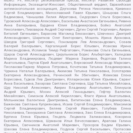
МЕМО. РУ, Институт региональной прессы, Институт Развития Свободы
Информации, Экозащита!-Женсовет, Общественный вердикт, Евразийская
антимонопольная ассоциация, Дзугкоева Регина Николаевна, Кривенко
Сергей Владимирович, Милославский Павел Юрьевич, Шнырова Ольга
Вадимовна, Чанышева Лилия Айратовна, Сидорович Ольга Борисовна,
Туровский Александр Алексеевич, Васильева Анастасия Евгеньевна, Ривина
Анна Валерьевна, Бурдина Юлия Владимировна, Бойко Анатолий
Николаевич, Пивоваров Андрей Сергеевич, Дугин Сергей Георгиевич, Аверин
Виталий Евгеньевич, Барахоев Магомед Бекханович, Шевченко Дмитрий
Александрович, Шарипков Олег Викторович, Мошель Ирина Ароновна,
Шведов Григорий Сергеевич, Пономарев Лев Александрович, Созаев
Валерий Валерьевич, Каргалицкий Борис Юльевич, Исакова Ирина
Александровна, Исламов Тимур Рифгатович, Романова Ольга Евгеньевна,
Щаров Сергей Алексадрович, Цирульников Борис Альбертович, Халидова
Марина Владимировна, Людевиг Марина Зариевна, Федотова Галина
Анатольевна, Паутов Юрий Анатольевич, Верховский Александр Маркович,
Пислакова-Паркер Марина Петровна, Кочеткова Татьяна Владимировна,
Чуркина Наталья Валерьевна, Акимова Татьяна Николаевна, Золотарева
Екатерина Александровна, Рачинский Ян Збигневич, Жемкова Елена
Борисовна, Гудков Лев Дмитриевич, Илларионова Юлия Юрьевна, Саранг
Анна Васильевна, Захарова Светлана Сергеевна, Щур Татьяна Михайловна,
Щур Николай Алексеевич, Аверин Владимир Анатольевич, Блинушов
Андрей Юрьевич, Мосин Алексей Геннадьевич, Гефтер Валентин
Михайлович, Симонов Алексей Кириллович, Флиге Ирина Анатольевна,
Мельникова Валентина Дмитриевна, Вититинова Елена Владимировна,
Баженова Светлана Куприяновна, Исаев Сергей Владимирович, Максимов
Сергей Владимирович, Беляев Сергей Иванович, Голубева Елена
Николаевна, Ганнушкина Светлана Алексеевна, Закс Елена Владимировна,
Буртина Елена Юрьевна, Гендель Людмила Залмановна, Кокорина
Екатерина Алексеевна, Шуманов Илья Вячеславович, Арапова Галина
Юрьевна, Свечников Анатолий Мариевич, Прохоров Вадим Юрьевич,
Шахова Елена Владимировна, Подузов Сергей Васильевич, Протасова