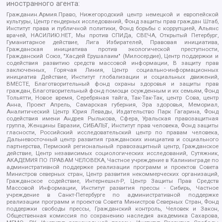
иностранного агента:
Гражданин.Армия.Право, Нижегородский центр немецкой и европейской
культуры, Центр гендерных исследований, Фонд защиты прав граждан Штаб,
Институт права и публичной политики, Фонд борьбы с коррупцией, Альянс
врачей, НАСИЛИЮ.НЕТ, Мы против СПИДа, СВЕЧА, Открытый Петербург,
Гуманитарное действие, Лига Избирателей, Правовая инициатива,
Гражданская инициатива против экологической преступности,
Гражданский Союз, "Хасдей Ерушалаим" (Милосердие), Центр поддержки и
содействия развитию средств массовой информации, В защиту прав
заключенных, Горячая Линия, Центр социально-информационных
инициатив Действие, Институт глобализации и социальных движений,
ВМЕСТЕ, Благотворительный фонд охраны здоровья и защиты прав
граждан, Благотворительный фонд помощи осужденным и их семьям, Фонд
Тольятти, Новое время, Серебряная тайга, Так-Так-Так, центр Сова, центр
Анна, Проект Апрель, Самарская губерния, Эра здоровья, Мемориал,
Аналитический Центр Юрия Левады, Издательство Парк Гагарина, Фонд
содействия имени Андрея Рылькова, Сфера, Уральская правозащитная
группа, Женщины Евразии, СИБАЛЬТ, Институт прав человека, Фонд защиты
гласности, Российский исследовательский центр по правам человека,
Дальневосточный центр развития гражданских инициатив и социального
партнерства, Пермский региональный правозащитный центр, Гражданское
действие, Центр независимых социологических исследований, Сутяжник,
АКАДЕМИЯ ПО ПРАВАМ ЧЕЛОВЕКА, Частное учреждение в Калининграде по
административной поддержке реализации программ и проектов Совета
Министров северных стран, Центр развития некоммерческих организаций,
Гражданское содействие, Интернешнл-Р, Центр Защиты Прав Средств
Массовой Информации, Институт развития прессы - Сибирь, Частное
учреждение в Санкт-Петербурге по административной поддержке
реализации программ и проектов Совета Министров Северных Стран, Фонд
поддержки свободы прессы, Гражданский контроль, Человек и Закон,
Общественная комиссия по сохранению наследия академика Сахарова,