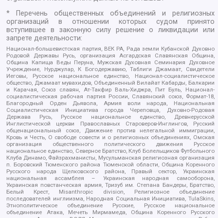
* Перечень общественных объединений и религиозных
организаций в отношении которых судом принято
вступившее в законную силу решение о ликвидации или
запрете деятельности:
Национал-большевистская партия, ВЕК РА, Рада земли Кубанской Духовно
Родовой Державы Русь, организация Асгардская Славянская Община,
Община Капища Веды Перуна, Мужская Духовная Семинария Духовное
Учреждение, Нурджулар, К Богодержавию, Таблиги Джамаат, Свидетели
Иеговы, Русское национальное единство, Национал-социалистическое
общество, Джамаат мувахидов, Объединенный Вилайат Кабарды, Балкарии
и Карачая, Союз славян, Ат-Такфир Валь-Хиджра, Пит Буль, Национал-
социалистическая рабочая партия России, Славянский союз, Формат-18,
Благородный Орден Дьявола, Армия воли народа, Национальная
Социалистическая Инициатива города Череповца, Духовно-Родовая
Держава Русь, Русское национальное единство, Древнерусской
Инглистической церкви Православных Староверов-Инглингов, Русский
общенациональный союз, Движение против нелегальной иммиграции,
Кровь и Честь, О свободе совести и о религиозных объединениях, Омская
организация общественного политического движения Русское
национальное единство, Северное Братство, Клуб Болельщиков Футбольного
Клуба Динамо, Файзрахманисты, Мусульманская религиозная организация
п. Боровский Тюменского района Тюменской области, Община Коренного
Русского народа Щелковского района, Правый сектор, Украинская
национальная ассамблея – Украинская народная самооборона,
Украинская повстанческая армия, Тризуб им. Степана Бандеры, Братство,
Белый Крест, Misanthropic division, Религиозное объединение
последователей инглиизма, Народная Социальная Инициатива, TulaSkins,
Этнополитическое объединение Русские, Русское национальное
объединение Атака, Мечеть Мирмамеда, Община Коренного Русского