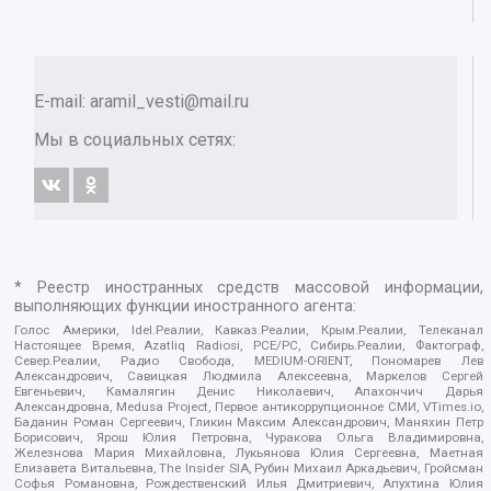
E-mail:
aramil_vesti@mail.ru
Мы в социальных сетях:
* Реестр иностранных средств массовой информации,
выполняющих функции иностранного агента:
Голос Америки, Idel.Реалии, Кавказ.Реалии, Крым.Реалии, Телеканал
Настоящее Время, Azatliq Radiosi, PCE/PC, Сибирь.Реалии, Фактограф,
Север.Реалии, Радио Свобода, MEDIUM-ORIENT, Пономарев Лев
Александрович, Савицкая Людмила Алексеевна, Маркелов Сергей
Евгеньевич, Камалягин Денис Николаевич, Апахончич Дарья
Александровна, Medusa Project, Первое антикоррупционное СМИ, VTimes.io,
Баданин Роман Сергеевич, Гликин Максим Александрович, Маняхин Петр
Борисович, Ярош Юлия Петровна, Чуракова Ольга Владимировна,
Железнова Мария Михайловна, Лукьянова Юлия Сергеевна, Маетная
Елизавета Витальевна, The Insider SIA, Рубин Михаил Аркадьевич, Гройсман
Софья Романовна, Рождественский Илья Дмитриевич, Апухтина Юлия