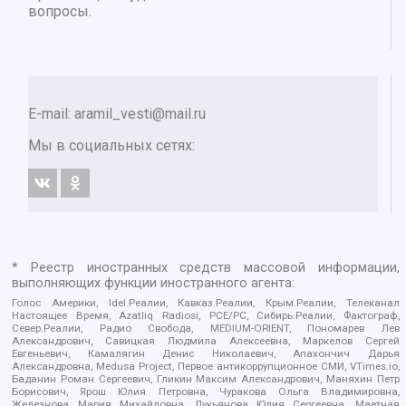
вопросы.
E-mail:
aramil_vesti@mail.ru
Мы в социальных сетях:
* Реестр иностранных средств массовой информации,
выполняющих функции иностранного агента:
Голос Америки, Idel.Реалии, Кавказ.Реалии, Крым.Реалии, Телеканал
Настоящее Время, Azatliq Radiosi, PCE/PC, Сибирь.Реалии, Фактограф,
Север.Реалии, Радио Свобода, MEDIUM-ORIENT, Пономарев Лев
Александрович, Савицкая Людмила Алексеевна, Маркелов Сергей
Евгеньевич, Камалягин Денис Николаевич, Апахончич Дарья
Александровна, Medusa Project, Первое антикоррупционное СМИ, VTimes.io,
Баданин Роман Сергеевич, Гликин Максим Александрович, Маняхин Петр
Борисович, Ярош Юлия Петровна, Чуракова Ольга Владимировна,
Железнова Мария Михайловна, Лукьянова Юлия Сергеевна, Маетная