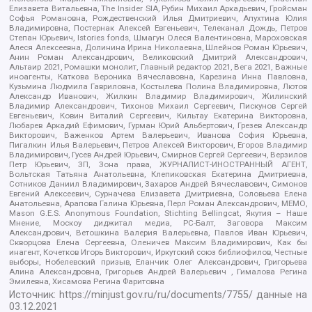
Елизавета Витальевна, The Insider SIA, Рубин Михаил Аркадьевич, Гройсман
Софья Романовна, Рождественский Илья Дмитриевич, Апухтина Юлия
Владимировна, Постернак Алексей Евгеньевич, Телеканал Дождь, Петров
Степан Юрьевич, Istories fonds, Шмагун Олеся Валентиновна, Мароховская
Алеся Алексеевна, Долинина Ирина Николаевна, Шлейнов Роман Юрьевич,
Анин Роман Александрович, Великовский Дмитрий Александрович,
Альтаир 2021, Ромашки монолит, Главный редактор 2021, Вега 2021, Важные
иноагенты, Каткова Вероника Вячеславовна, Карезина Инна Павловна,
Кузьмина Людмила Гавриловна, Костылева Полина Владимировна, Лютов
Александр Иванович, Жилкин Владимир Владимирович, Жилинский
Владимир Александрович, Тихонов Михаил Сергеевич, Пискунов Сергей
Евгеньевич, Ковин Виталий Сергеевич, Кильтау Екатерина Викторовна,
Любарев Аркадий Ефимович, Гурман Юрий Альбертович, Грезев Александр
Викторович, Важенков Артем Валерьевич, Иванова София Юрьевна,
Пигалкин Илья Валерьевич, Петров Алексей Викторович, Егоров Владимир
Владимирович, Гусев Андрей Юрьевич, Смирнов Сергей Сергеевич, Верзилов
Петр Юрьевич, ЗП, Зона права, ЖУРНАЛИСТ-ИНОСТРАННЫЙ АГЕНТ,
Вольтская Татьяна Анатольевна, Клепиковская Екатерина Дмитриевна,
Сотников Даниил Владимирович, Захаров Андрей Вячеславович, Симонов
Евгений Алексеевич, Сурначева Елизавета Дмитриевна, Соловьева Елена
Анатольевна, Арапова Галина Юрьевна, Перл Роман Александрович, МЕМО,
Mason G.E.S. Anonymous Foundation, Stichting Bellingcat, Якутия – Наше
Мнение, Москоу диджитал медиа, РС-Балт, Заговора Максим
Александрович, Ветошкина Валерия Валерьевна, Павлов Иван Юрьевич,
Скворцова Елена Сергеевна, Оленичев Максим Владимирович, Как бы
инагент, Кочетков Игорь Викторович, Иркутский союз библиофилов, Честные
выборы, Нобелевский призыв, Еланчик Олег Александрович, Григорьева
Алина Александровна, Григорьев Андрей Валерьевич , Гималова Регина
Эмилевна, Хисамова Регина Фаритовна
Источник:
https://minjust.gov.ru/ru/documents/7755/
данные на
03.12.2021