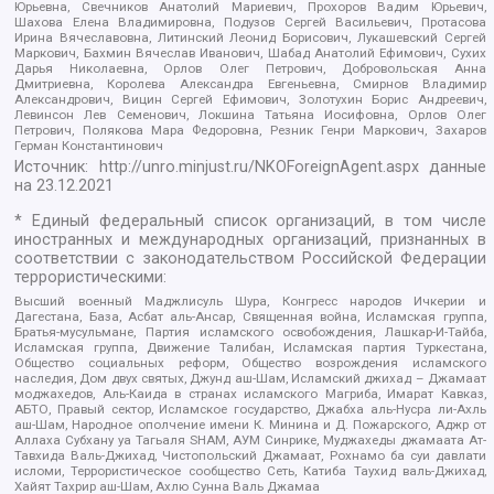
Юрьевна, Свечников Анатолий Мариевич, Прохоров Вадим Юрьевич,
Шахова Елена Владимировна, Подузов Сергей Васильевич, Протасова
Ирина Вячеславовна, Литинский Леонид Борисович, Лукашевский Сергей
Маркович, Бахмин Вячеслав Иванович, Шабад Анатолий Ефимович, Сухих
Дарья Николаевна, Орлов Олег Петрович, Добровольская Анна
Дмитриевна, Королева Александра Евгеньевна, Смирнов Владимир
Александрович, Вицин Сергей Ефимович, Золотухин Борис Андреевич,
Левинсон Лев Семенович, Локшина Татьяна Иосифовна, Орлов Олег
Петрович, Полякова Мара Федоровна, Резник Генри Маркович, Захаров
Герман Константинович
Источник:
http://unro.minjust.ru/NKOForeignAgent.aspx
данные
на
23.12.2021
* Единый федеральный список организаций, в том числе
иностранных и международных организаций, признанных в
соответствии с законодательством Российской Федерации
террористическими:
Высший военный Маджлисуль Шура, Конгресс народов Ичкерии и
Дагестана, База, Асбат аль-Ансар, Священная война, Исламская группа,
Братья-мусульмане, Партия исламского освобождения, Лашкар-И-Тайба,
Исламская группа, Движение Талибан, Исламская партия Туркестана,
Общество социальных реформ, Общество возрождения исламского
наследия, Дом двух святых, Джунд аш-Шам, Исламский джихад – Джамаат
моджахедов, Аль-Каида в странах исламского Магриба, Имарат Кавказ,
АБТО, Правый сектор, Исламское государство, Джабха аль-Нусра ли-Ахль
аш-Шам, Народное ополчение имени К. Минина и Д. Пожарского, Аджр от
Аллаха Субхану уа Тагьаля SHAM, АУМ Синрике, Муджахеды джамаата Ат-
Тавхида Валь-Джихад, Чистопольский Джамаат, Рохнамо ба суи давлати
исломи, Террористическое сообщество Сеть, Катиба Таухид валь-Джихад,
Хайят Тахрир аш-Шам, Ахлю Сунна Валь Джамаа