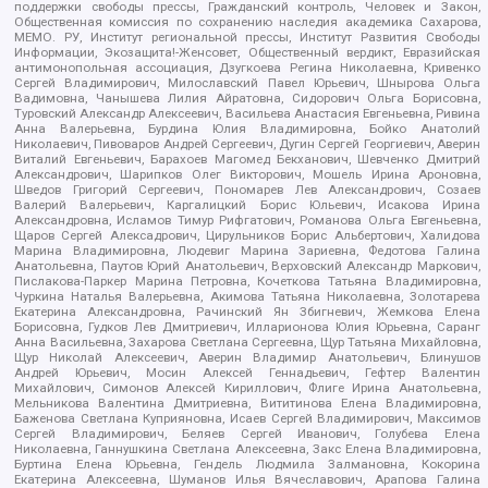
поддержки свободы прессы, Гражданский контроль, Человек и Закон,
Общественная комиссия по сохранению наследия академика Сахарова,
МЕМО. РУ, Институт региональной прессы, Институт Развития Свободы
Информации, Экозащита!-Женсовет, Общественный вердикт, Евразийская
антимонопольная ассоциация, Дзугкоева Регина Николаевна, Кривенко
Сергей Владимирович, Милославский Павел Юрьевич, Шнырова Ольга
Вадимовна, Чанышева Лилия Айратовна, Сидорович Ольга Борисовна,
Туровский Александр Алексеевич, Васильева Анастасия Евгеньевна, Ривина
Анна Валерьевна, Бурдина Юлия Владимировна, Бойко Анатолий
Николаевич, Пивоваров Андрей Сергеевич, Дугин Сергей Георгиевич, Аверин
Виталий Евгеньевич, Барахоев Магомед Бекханович, Шевченко Дмитрий
Александрович, Шарипков Олег Викторович, Мошель Ирина Ароновна,
Шведов Григорий Сергеевич, Пономарев Лев Александрович, Созаев
Валерий Валерьевич, Каргалицкий Борис Юльевич, Исакова Ирина
Александровна, Исламов Тимур Рифгатович, Романова Ольга Евгеньевна,
Щаров Сергей Алексадрович, Цирульников Борис Альбертович, Халидова
Марина Владимировна, Людевиг Марина Зариевна, Федотова Галина
Анатольевна, Паутов Юрий Анатольевич, Верховский Александр Маркович,
Пислакова-Паркер Марина Петровна, Кочеткова Татьяна Владимировна,
Чуркина Наталья Валерьевна, Акимова Татьяна Николаевна, Золотарева
Екатерина Александровна, Рачинский Ян Збигневич, Жемкова Елена
Борисовна, Гудков Лев Дмитриевич, Илларионова Юлия Юрьевна, Саранг
Анна Васильевна, Захарова Светлана Сергеевна, Щур Татьяна Михайловна,
Щур Николай Алексеевич, Аверин Владимир Анатольевич, Блинушов
Андрей Юрьевич, Мосин Алексей Геннадьевич, Гефтер Валентин
Михайлович, Симонов Алексей Кириллович, Флиге Ирина Анатольевна,
Мельникова Валентина Дмитриевна, Вититинова Елена Владимировна,
Баженова Светлана Куприяновна, Исаев Сергей Владимирович, Максимов
Сергей Владимирович, Беляев Сергей Иванович, Голубева Елена
Николаевна, Ганнушкина Светлана Алексеевна, Закс Елена Владимировна,
Буртина Елена Юрьевна, Гендель Людмила Залмановна, Кокорина
Екатерина Алексеевна, Шуманов Илья Вячеславович, Арапова Галина