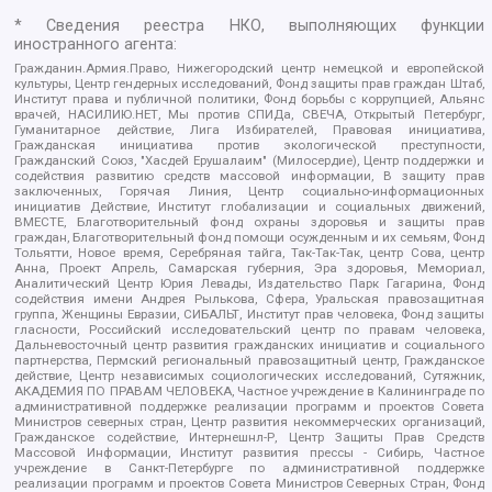
* Сведения реестра НКО, выполняющих функции
иностранного агента:
Гражданин.Армия.Право, Нижегородский центр немецкой и европейской
культуры, Центр гендерных исследований, Фонд защиты прав граждан Штаб,
Институт права и публичной политики, Фонд борьбы с коррупцией, Альянс
врачей, НАСИЛИЮ.НЕТ, Мы против СПИДа, СВЕЧА, Открытый Петербург,
Гуманитарное действие, Лига Избирателей, Правовая инициатива,
Гражданская инициатива против экологической преступности,
Гражданский Союз, "Хасдей Ерушалаим" (Милосердие), Центр поддержки и
содействия развитию средств массовой информации, В защиту прав
заключенных, Горячая Линия, Центр социально-информационных
инициатив Действие, Институт глобализации и социальных движений,
ВМЕСТЕ, Благотворительный фонд охраны здоровья и защиты прав
граждан, Благотворительный фонд помощи осужденным и их семьям, Фонд
Тольятти, Новое время, Серебряная тайга, Так-Так-Так, центр Сова, центр
Анна, Проект Апрель, Самарская губерния, Эра здоровья, Мемориал,
Аналитический Центр Юрия Левады, Издательство Парк Гагарина, Фонд
содействия имени Андрея Рылькова, Сфера, Уральская правозащитная
группа, Женщины Евразии, СИБАЛЬТ, Институт прав человека, Фонд защиты
гласности, Российский исследовательский центр по правам человека,
Дальневосточный центр развития гражданских инициатив и социального
партнерства, Пермский региональный правозащитный центр, Гражданское
действие, Центр независимых социологических исследований, Сутяжник,
АКАДЕМИЯ ПО ПРАВАМ ЧЕЛОВЕКА, Частное учреждение в Калининграде по
административной поддержке реализации программ и проектов Совета
Министров северных стран, Центр развития некоммерческих организаций,
Гражданское содействие, Интернешнл-Р, Центр Защиты Прав Средств
Массовой Информации, Институт развития прессы - Сибирь, Частное
учреждение в Санкт-Петербурге по административной поддержке
реализации программ и проектов Совета Министров Северных Стран, Фонд