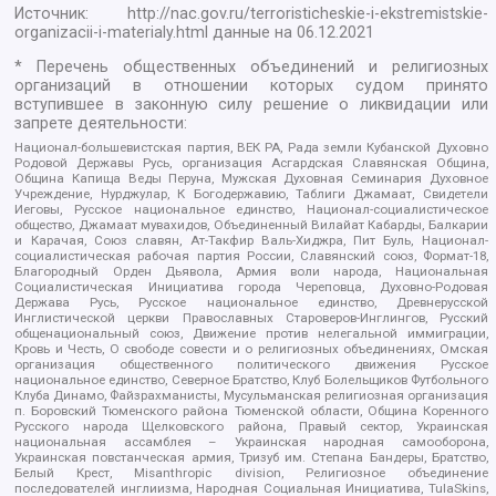
Источник:
http://nac.gov.ru/terroristicheskie-i-ekstremistskie-
organizacii-i-materialy.html
данные на
06.12.2021
* Перечень общественных объединений и религиозных
организаций в отношении которых судом принято
вступившее в законную силу решение о ликвидации или
запрете деятельности:
Национал-большевистская партия, ВЕК РА, Рада земли Кубанской Духовно
Родовой Державы Русь, организация Асгардская Славянская Община,
Община Капища Веды Перуна, Мужская Духовная Семинария Духовное
Учреждение, Нурджулар, К Богодержавию, Таблиги Джамаат, Свидетели
Иеговы, Русское национальное единство, Национал-социалистическое
общество, Джамаат мувахидов, Объединенный Вилайат Кабарды, Балкарии
и Карачая, Союз славян, Ат-Такфир Валь-Хиджра, Пит Буль, Национал-
социалистическая рабочая партия России, Славянский союз, Формат-18,
Благородный Орден Дьявола, Армия воли народа, Национальная
Социалистическая Инициатива города Череповца, Духовно-Родовая
Держава Русь, Русское национальное единство, Древнерусской
Инглистической церкви Православных Староверов-Инглингов, Русский
общенациональный союз, Движение против нелегальной иммиграции,
Кровь и Честь, О свободе совести и о религиозных объединениях, Омская
организация общественного политического движения Русское
национальное единство, Северное Братство, Клуб Болельщиков Футбольного
Клуба Динамо, Файзрахманисты, Мусульманская религиозная организация
п. Боровский Тюменского района Тюменской области, Община Коренного
Русского народа Щелковского района, Правый сектор, Украинская
национальная ассамблея – Украинская народная самооборона,
Украинская повстанческая армия, Тризуб им. Степана Бандеры, Братство,
Белый Крест, Misanthropic division, Религиозное объединение
последователей инглиизма, Народная Социальная Инициатива, TulaSkins,