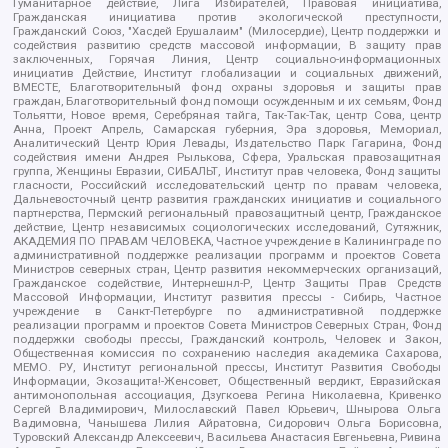
Гуманитарное действие, Лига Избирателей, Правовая инициатива,
Гражданская инициатива против экологической преступности,
Гражданский Союз, "Хасдей Ерушалаим" (Милосердие), Центр поддержки и
содействия развитию средств массовой информации, В защиту прав
заключенных, Горячая Линия, Центр социально-информационных
инициатив Действие, Институт глобализации и социальных движений,
ВМЕСТЕ, Благотворительный фонд охраны здоровья и защиты прав
граждан, Благотворительный фонд помощи осужденным и их семьям, Фонд
Тольятти, Новое время, Серебряная тайга, Так-Так-Так, центр Сова, центр
Анна, Проект Апрель, Самарская губерния, Эра здоровья, Мемориал,
Аналитический Центр Юрия Левады, Издательство Парк Гагарина, Фонд
содействия имени Андрея Рылькова, Сфера, Уральская правозащитная
группа, Женщины Евразии, СИБАЛЬТ, Институт прав человека, Фонд защиты
гласности, Российский исследовательский центр по правам человека,
Дальневосточный центр развития гражданских инициатив и социального
партнерства, Пермский региональный правозащитный центр, Гражданское
действие, Центр независимых социологических исследований, Сутяжник,
АКАДЕМИЯ ПО ПРАВАМ ЧЕЛОВЕКА, Частное учреждение в Калининграде по
административной поддержке реализации программ и проектов Совета
Министров северных стран, Центр развития некоммерческих организаций,
Гражданское содействие, Интернешнл-Р, Центр Защиты Прав Средств
Массовой Информации, Институт развития прессы - Сибирь, Частное
учреждение в Санкт-Петербурге по административной поддержке
реализации программ и проектов Совета Министров Северных Стран, Фонд
поддержки свободы прессы, Гражданский контроль, Человек и Закон,
Общественная комиссия по сохранению наследия академика Сахарова,
МЕМО. РУ, Институт региональной прессы, Институт Развития Свободы
Информации, Экозащита!-Женсовет, Общественный вердикт, Евразийская
антимонопольная ассоциация, Дзугкоева Регина Николаевна, Кривенко
Сергей Владимирович, Милославский Павел Юрьевич, Шнырова Ольга
Вадимовна, Чанышева Лилия Айратовна, Сидорович Ольга Борисовна,
Туровский Александр Алексеевич, Васильева Анастасия Евгеньевна, Ривина