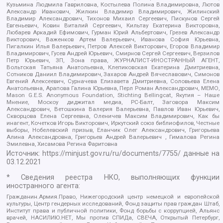
Кузьмина Людмила Гавриловна, Костылева Полина Владимировна, Лютов
Александр Иванович, Жилкин Владимир Владимирович, Жилинский
Владимир Александрович, Тихонов Михаил Сергеевич, Пискунов Сергей
Евгеньевич, Ковин Виталий Сергеевич, Кильтау Екатерина Викторовна,
Любарев Аркадий Ефимович, Гурман Юрий Альбертович, Грезев Александр
Викторович, Важенков Артем Валерьевич, Иванова София Юрьевна,
Пигалкин Илья Валерьевич, Петров Алексей Викторович, Егоров Владимир
Владимирович, Гусев Андрей Юрьевич, Смирнов Сергей Сергеевич, Верзилов
Петр Юрьевич, ЗП, Зона права, ЖУРНАЛИСТ-ИНОСТРАННЫЙ АГЕНТ,
Вольтская Татьяна Анатольевна, Клепиковская Екатерина Дмитриевна,
Сотников Даниил Владимирович, Захаров Андрей Вячеславович, Симонов
Евгений Алексеевич, Сурначева Елизавета Дмитриевна, Соловьева Елена
Анатольевна, Арапова Галина Юрьевна, Перл Роман Александрович, МЕМО,
Mason G.E.S. Anonymous Foundation, Stichting Bellingcat, Якутия – Наше
Мнение, Москоу диджитал медиа, РС-Балт, Заговора Максим
Александрович, Ветошкина Валерия Валерьевна, Павлов Иван Юрьевич,
Скворцова Елена Сергеевна, Оленичев Максим Владимирович, Как бы
инагент, Кочетков Игорь Викторович, Иркутский союз библиофилов, Честные
выборы, Нобелевский призыв, Еланчик Олег Александрович, Григорьева
Алина Александровна, Григорьев Андрей Валерьевич , Гималова Регина
Эмилевна, Хисамова Регина Фаритовна
Источник:
https://minjust.gov.ru/ru/documents/7755/
данные на
03.12.2021
* Сведения реестра НКО, выполняющих функции
иностранного агента:
Гражданин.Армия.Право, Нижегородский центр немецкой и европейской
культуры, Центр гендерных исследований, Фонд защиты прав граждан Штаб,
Институт права и публичной политики, Фонд борьбы с коррупцией, Альянс
врачей, НАСИЛИЮ.НЕТ, Мы против СПИДа, СВЕЧА, Открытый Петербург,