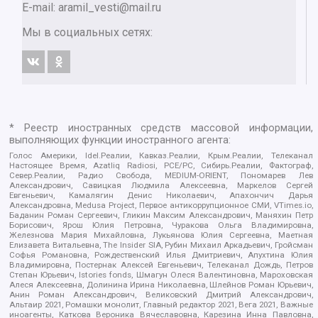
E-mail:
aramil_vesti@mail.ru
Мы в социальных сетях:
* Реестр иностранных средств массовой информации,
выполняющих функции иностранного агента:
Голос Америки, Idel.Реалии, Кавказ.Реалии, Крым.Реалии, Телеканал
Настоящее Время, Azatliq Radiosi, PCE/PC, Сибирь.Реалии, Фактограф,
Север.Реалии, Радио Свобода, MEDIUM-ORIENT, Пономарев Лев
Александрович, Савицкая Людмила Алексеевна, Маркелов Сергей
Евгеньевич, Камалягин Денис Николаевич, Апахончич Дарья
Александровна, Medusa Project, Первое антикоррупционное СМИ, VTimes.io,
Баданин Роман Сергеевич, Гликин Максим Александрович, Маняхин Петр
Борисович, Ярош Юлия Петровна, Чуракова Ольга Владимировна,
Железнова Мария Михайловна, Лукьянова Юлия Сергеевна, Маетная
Елизавета Витальевна, The Insider SIA, Рубин Михаил Аркадьевич, Гройсман
Софья Романовна, Рождественский Илья Дмитриевич, Апухтина Юлия
Владимировна, Постернак Алексей Евгеньевич, Телеканал Дождь, Петров
Степан Юрьевич, Istories fonds, Шмагун Олеся Валентиновна, Мароховская
Алеся Алексеевна, Долинина Ирина Николаевна, Шлейнов Роман Юрьевич,
Анин Роман Александрович, Великовский Дмитрий Александрович,
Альтаир 2021, Ромашки монолит, Главный редактор 2021, Вега 2021, Важные
иноагенты, Каткова Вероника Вячеславовна, Карезина Инна Павловна,