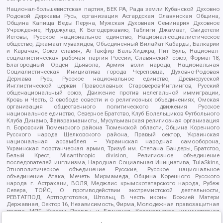
Национал-большевистская партия, ВЕК РА, Рада земли Кубанской Духовно
Родовой Державы Русь, организация Асгардская Славянская Община,
Община Капища Веды Перуна, Мужская Духовная Семинария Духовное
Учреждение, Нурджулар, К Богодержавию, Таблиги Джамаат, Свидетели
Иеговы, Русское национальное единство, Национал-социалистическое
общество, Джамаат мувахидов, Объединенный Вилайат Кабарды, Балкарии
и Карачая, Союз славян, Ат-Такфир Валь-Хиджра, Пит Буль, Национал-
социалистическая рабочая партия России, Славянский союз, Формат-18,
Благородный Орден Дьявола, Армия воли народа, Национальная
Социалистическая Инициатива города Череповца, Духовно-Родовая
Держава Русь, Русское национальное единство, Древнерусской
Инглистической церкви Православных Староверов-Инглингов, Русский
общенациональный союз, Движение против нелегальной иммиграции,
Кровь и Честь, О свободе совести и о религиозных объединениях, Омская
организация общественного политического движения Русское
национальное единство, Северное Братство, Клуб Болельщиков Футбольного
Клуба Динамо, Файзрахманисты, Мусульманская религиозная организация
п. Боровский Тюменского района Тюменской области, Община Коренного
Русского народа Щелковского района, Правый сектор, Украинская
национальная ассамблея – Украинская народная самооборона,
Украинская повстанческая армия, Тризуб им. Степана Бандеры, Братство,
Белый Крест, Misanthropic division, Религиозное объединение
последователей инглиизма, Народная Социальная Инициатива, TulaSkins,
Этнополитическое объединение Русские, Русское национальное
объединение Атака, Мечеть Мирмамеда, Община Коренного Русского
народа г. Астрахани, ВОЛЯ, Меджлис крымскотатарского народа, Рубеж
Севера, ТОЙС, О противодействии экстремистской деятельности,
РЕВТАТПОД, Артподготовка, Штольц, В честь иконы Божией Матери
Державная, Сектор 16, Независимость, Фирма, Молодежная правозащитная
группа МПГ, Курсом Правды и Единения, Каракольская инициативная
группа, Автоград Крю, Союз Славянских Сил Руси, Алля-Аят,