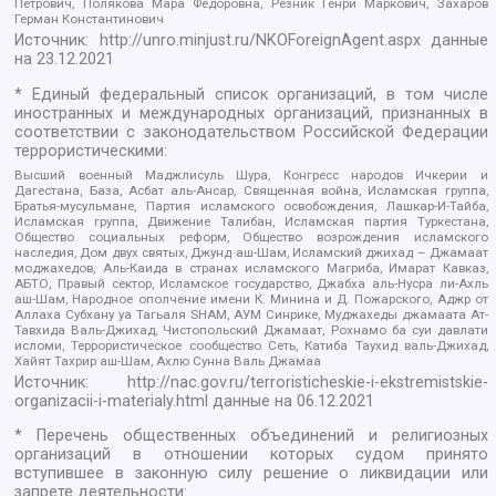
Петрович, Полякова Мара Федоровна, Резник Генри Маркович, Захаров
Герман Константинович
Источник:
http://unro.minjust.ru/NKOForeignAgent.aspx
данные
на
23.12.2021
* Единый федеральный список организаций, в том числе
иностранных и международных организаций, признанных в
соответствии с законодательством Российской Федерации
террористическими:
Высший военный Маджлисуль Шура, Конгресс народов Ичкерии и
Дагестана, База, Асбат аль-Ансар, Священная война, Исламская группа,
Братья-мусульмане, Партия исламского освобождения, Лашкар-И-Тайба,
Исламская группа, Движение Талибан, Исламская партия Туркестана,
Общество социальных реформ, Общество возрождения исламского
наследия, Дом двух святых, Джунд аш-Шам, Исламский джихад – Джамаат
моджахедов, Аль-Каида в странах исламского Магриба, Имарат Кавказ,
АБТО, Правый сектор, Исламское государство, Джабха аль-Нусра ли-Ахль
аш-Шам, Народное ополчение имени К. Минина и Д. Пожарского, Аджр от
Аллаха Субхану уа Тагьаля SHAM, АУМ Синрике, Муджахеды джамаата Ат-
Тавхида Валь-Джихад, Чистопольский Джамаат, Рохнамо ба суи давлати
исломи, Террористическое сообщество Сеть, Катиба Таухид валь-Джихад,
Хайят Тахрир аш-Шам, Ахлю Сунна Валь Джамаа
Источник:
http://nac.gov.ru/terroristicheskie-i-ekstremistskie-
organizacii-i-materialy.html
данные на
06.12.2021
* Перечень общественных объединений и религиозных
организаций в отношении которых судом принято
вступившее в законную силу решение о ликвидации или
запрете деятельности: