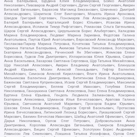
Анна Валерьевна, Бурдина Юлия Владимировна, Бойко Анатолий
Николаевич, Пивоваров Андрей Сергеевич, Дугин Сергей Георгиевич, Аверин
Виталий Евгеньевич, Барахоев Магомед Бекханович, Шевченко Дмитрий
Александрович, Шарипков Олег Викторович, Мошель Ирина Ароновна,
Шведов Григорий Сергеевич, Пономарев Лев Александрович, Созаев
Валерий Валерьевич, Каргалицкий Борис Юльевич, Исакова Ирина
Александровна, Исламов Тимур Рифгатович, Романова Ольга Евгеньевна,
Щаров Сергей Алексадрович, Цирульников Борис Альбертович, Халидова
Марина Владимировна, Людевиг Марина Зариевна, Федотова Галина
Анатольевна, Паутов Юрий Анатольевич, Верховский Александр Маркович,
Пислакова-Паркер Марина Петровна, Кочеткова Татьяна Владимировна,
Чуркина Наталья Валерьевна, Акимова Татьяна Николаевна, Золотарева
Екатерина Александровна, Рачинский Ян Збигневич, Жемкова Елена
Борисовна, Гудков Лев Дмитриевич, Илларионова Юлия Юрьевна, Саранг
Анна Васильевна, Захарова Светлана Сергеевна, Щур Татьяна Михайловна,
Щур Николай Алексеевич, Аверин Владимир Анатольевич, Блинушов
Андрей Юрьевич, Мосин Алексей Геннадьевич, Гефтер Валентин
Михайлович, Симонов Алексей Кириллович, Флиге Ирина Анатольевна,
Мельникова Валентина Дмитриевна, Вититинова Елена Владимировна,
Баженова Светлана Куприяновна, Исаев Сергей Владимирович, Максимов
Сергей Владимирович, Беляев Сергей Иванович, Голубева Елена
Николаевна, Ганнушкина Светлана Алексеевна, Закс Елена Владимировна,
Буртина Елена Юрьевна, Гендель Людмила Залмановна, Кокорина
Екатерина Алексеевна, Шуманов Илья Вячеславович, Арапова Галина
Юрьевна, Свечников Анатолий Мариевич, Прохоров Вадим Юрьевич,
Шахова Елена Владимировна, Подузов Сергей Васильевич, Протасова
Ирина Вячеславовна, Литинский Леонид Борисович, Лукашевский Сергей
Маркович, Бахмин Вячеслав Иванович, Шабад Анатолий Ефимович, Сухих
Дарья Николаевна, Орлов Олег Петрович, Добровольская Анна
Дмитриевна, Королева Александра Евгеньевна, Смирнов Владимир
Александрович, Вицин Сергей Ефимович, Золотухин Борис Андреевич,
Левинсон Лев Семенович, Локшина Татьяна Иосифовна, Орлов Олег