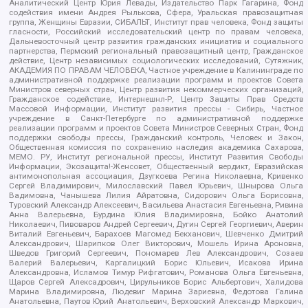
Аналитический Центр Юрия Левады, Издательство Парк Гагарина, Фонд
содействия имени Андрея Рылькова, Сфера, Уральская правозащитная
группа, Женщины Евразии, СИБАЛЬТ, Институт прав человека, Фонд защиты
гласности, Российский исследовательский центр по правам человека,
Дальневосточный центр развития гражданских инициатив и социального
партнерства, Пермский региональный правозащитный центр, Гражданское
действие, Центр независимых социологических исследований, Сутяжник,
АКАДЕМИЯ ПО ПРАВАМ ЧЕЛОВЕКА, Частное учреждение в Калининграде по
административной поддержке реализации программ и проектов Совета
Министров северных стран, Центр развития некоммерческих организаций,
Гражданское содействие, Интернешнл-Р, Центр Защиты Прав Средств
Массовой Информации, Институт развития прессы - Сибирь, Частное
учреждение в Санкт-Петербурге по административной поддержке
реализации программ и проектов Совета Министров Северных Стран, Фонд
поддержки свободы прессы, Гражданский контроль, Человек и Закон,
Общественная комиссия по сохранению наследия академика Сахарова,
МЕМО. РУ, Институт региональной прессы, Институт Развития Свободы
Информации, Экозащита!-Женсовет, Общественный вердикт, Евразийская
антимонопольная ассоциация, Дзугкоева Регина Николаевна, Кривенко
Сергей Владимирович, Милославский Павел Юрьевич, Шнырова Ольга
Вадимовна, Чанышева Лилия Айратовна, Сидорович Ольга Борисовна,
Туровский Александр Алексеевич, Васильева Анастасия Евгеньевна, Ривина
Анна Валерьевна, Бурдина Юлия Владимировна, Бойко Анатолий
Николаевич, Пивоваров Андрей Сергеевич, Дугин Сергей Георгиевич, Аверин
Виталий Евгеньевич, Барахоев Магомед Бекханович, Шевченко Дмитрий
Александрович, Шарипков Олег Викторович, Мошель Ирина Ароновна,
Шведов Григорий Сергеевич, Пономарев Лев Александрович, Созаев
Валерий Валерьевич, Каргалицкий Борис Юльевич, Исакова Ирина
Александровна, Исламов Тимур Рифгатович, Романова Ольга Евгеньевна,
Щаров Сергей Алексадрович, Цирульников Борис Альбертович, Халидова
Марина Владимировна, Людевиг Марина Зариевна, Федотова Галина
Анатольевна, Паутов Юрий Анатольевич, Верховский Александр Маркович,