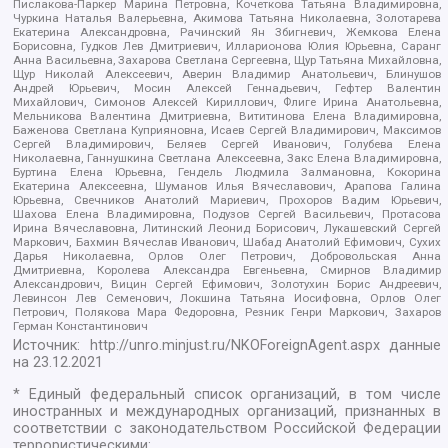
Пислакова-Паркер Марина Петровна, Кочеткова Татьяна Владимировна,
Чуркина Наталья Валерьевна, Акимова Татьяна Николаевна, Золотарева
Екатерина Александровна, Рачинский Ян Збигневич, Жемкова Елена
Борисовна, Гудков Лев Дмитриевич, Илларионова Юлия Юрьевна, Саранг
Анна Васильевна, Захарова Светлана Сергеевна, Щур Татьяна Михайловна,
Щур Николай Алексеевич, Аверин Владимир Анатольевич, Блинушов
Андрей Юрьевич, Мосин Алексей Геннадьевич, Гефтер Валентин
Михайлович, Симонов Алексей Кириллович, Флиге Ирина Анатольевна,
Мельникова Валентина Дмитриевна, Вититинова Елена Владимировна,
Баженова Светлана Куприяновна, Исаев Сергей Владимирович, Максимов
Сергей Владимирович, Беляев Сергей Иванович, Голубева Елена
Николаевна, Ганнушкина Светлана Алексеевна, Закс Елена Владимировна,
Буртина Елена Юрьевна, Гендель Людмила Залмановна, Кокорина
Екатерина Алексеевна, Шуманов Илья Вячеславович, Арапова Галина
Юрьевна, Свечников Анатолий Мариевич, Прохоров Вадим Юрьевич,
Шахова Елена Владимировна, Подузов Сергей Васильевич, Протасова
Ирина Вячеславовна, Литинский Леонид Борисович, Лукашевский Сергей
Маркович, Бахмин Вячеслав Иванович, Шабад Анатолий Ефимович, Сухих
Дарья Николаевна, Орлов Олег Петрович, Добровольская Анна
Дмитриевна, Королева Александра Евгеньевна, Смирнов Владимир
Александрович, Вицин Сергей Ефимович, Золотухин Борис Андреевич,
Левинсон Лев Семенович, Локшина Татьяна Иосифовна, Орлов Олег
Петрович, Полякова Мара Федоровна, Резник Генри Маркович, Захаров
Герман Константинович
Источник:
http://unro.minjust.ru/NKOForeignAgent.aspx
данные
на
23.12.2021
* Единый федеральный список организаций, в том числе
иностранных и международных организаций, признанных в
соответствии с законодательством Российской Федерации
террористическими: