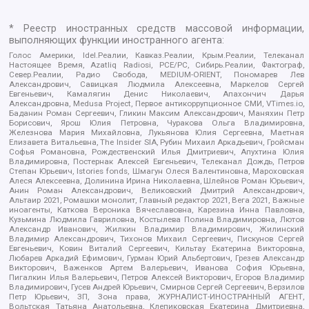
* Реестр иностранных средств массовой информации,
выполняющих функции иностранного агента:
Голос Америки, Idel.Реалии, Кавказ.Реалии, Крым.Реалии, Телеканал
Настоящее Время, Azatliq Radiosi, PCE/PC, Сибирь.Реалии, Фактограф,
Север.Реалии, Радио Свобода, MEDIUM-ORIENT, Пономарев Лев
Александрович, Савицкая Людмила Алексеевна, Маркелов Сергей
Евгеньевич, Камалягин Денис Николаевич, Апахончич Дарья
Александровна, Medusa Project, Первое антикоррупционное СМИ, VTimes.io,
Баданин Роман Сергеевич, Гликин Максим Александрович, Маняхин Петр
Борисович, Ярош Юлия Петровна, Чуракова Ольга Владимировна,
Железнова Мария Михайловна, Лукьянова Юлия Сергеевна, Маетная
Елизавета Витальевна, The Insider SIA, Рубин Михаил Аркадьевич, Гройсман
Софья Романовна, Рождественский Илья Дмитриевич, Апухтина Юлия
Владимировна, Постернак Алексей Евгеньевич, Телеканал Дождь, Петров
Степан Юрьевич, Istories fonds, Шмагун Олеся Валентиновна, Мароховская
Алеся Алексеевна, Долинина Ирина Николаевна, Шлейнов Роман Юрьевич,
Анин Роман Александрович, Великовский Дмитрий Александрович,
Альтаир 2021, Ромашки монолит, Главный редактор 2021, Вега 2021, Важные
иноагенты, Каткова Вероника Вячеславовна, Карезина Инна Павловна,
Кузьмина Людмила Гавриловна, Костылева Полина Владимировна, Лютов
Александр Иванович, Жилкин Владимир Владимирович, Жилинский
Владимир Александрович, Тихонов Михаил Сергеевич, Пискунов Сергей
Евгеньевич, Ковин Виталий Сергеевич, Кильтау Екатерина Викторовна,
Любарев Аркадий Ефимович, Гурман Юрий Альбертович, Грезев Александр
Викторович, Важенков Артем Валерьевич, Иванова София Юрьевна,
Пигалкин Илья Валерьевич, Петров Алексей Викторович, Егоров Владимир
Владимирович, Гусев Андрей Юрьевич, Смирнов Сергей Сергеевич, Верзилов
Петр Юрьевич, ЗП, Зона права, ЖУРНАЛИСТ-ИНОСТРАННЫЙ АГЕНТ,
Вольтская Татьяна Анатольевна, Клепиковская Екатерина Дмитриевна,