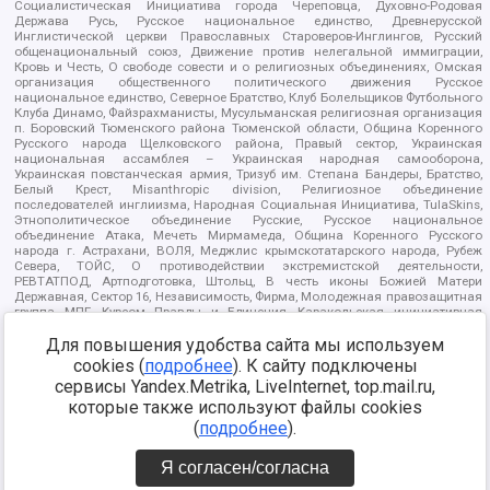
Социалистическая Инициатива города Череповца, Духовно-Родовая
Держава Русь, Русское национальное единство, Древнерусской
Инглистической церкви Православных Староверов-Инглингов, Русский
общенациональный союз, Движение против нелегальной иммиграции,
Кровь и Честь, О свободе совести и о религиозных объединениях, Омская
организация общественного политического движения Русское
национальное единство, Северное Братство, Клуб Болельщиков Футбольного
Клуба Динамо, Файзрахманисты, Мусульманская религиозная организация
п. Боровский Тюменского района Тюменской области, Община Коренного
Русского народа Щелковского района, Правый сектор, Украинская
национальная ассамблея – Украинская народная самооборона,
Украинская повстанческая армия, Тризуб им. Степана Бандеры, Братство,
Белый Крест, Misanthropic division, Религиозное объединение
последователей инглиизма, Народная Социальная Инициатива, TulaSkins,
Этнополитическое объединение Русские, Русское национальное
объединение Атака, Мечеть Мирмамеда, Община Коренного Русского
народа г. Астрахани, ВОЛЯ, Меджлис крымскотатарского народа, Рубеж
Севера, ТОЙС, О противодействии экстремистской деятельности,
РЕВТАТПОД, Артподготовка, Штольц, В честь иконы Божией Матери
Державная, Сектор 16, Независимость, Фирма, Молодежная правозащитная
группа МПГ, Курсом Правды и Единения, Каракольская инициативная
группа, Автоград Крю, Союз Славянских Сил Руси, Алля-Аят,
Благотворительный пансионат Ак Умут, Русская республика Русь,
Для повышения удобства сайта мы используем
Арестантское уголовное единство, Башкорт, Нация и свобода, W.H.С., Фалунь
cookies (
подробнее
). К сайту подключены
Дафа, Иртыш Ultras, Русский Патриотический клуб-Новокузнецк/РПК,
сервисы Yandex.Metrika, LiveInternet, top.mail.ru,
Сибирский державный союз, Фонд борьбы с коррупцией, Фонд защиты прав
граждан, Штабы Навального, Совет граждан СССР Прикубанского округа г.
которые также используют файлы cookies
Краснодара
(
подробнее
).
Источник:
https://minjust.gov.ru/ru/documents/7822/
данные на
08.12.2021
Я согласен/согласна