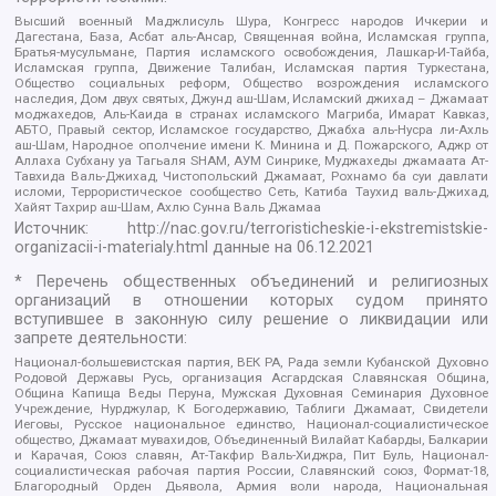
Высший военный Маджлисуль Шура, Конгресс народов Ичкерии и
Дагестана, База, Асбат аль-Ансар, Священная война, Исламская группа,
Братья-мусульмане, Партия исламского освобождения, Лашкар-И-Тайба,
Исламская группа, Движение Талибан, Исламская партия Туркестана,
Общество социальных реформ, Общество возрождения исламского
наследия, Дом двух святых, Джунд аш-Шам, Исламский джихад – Джамаат
моджахедов, Аль-Каида в странах исламского Магриба, Имарат Кавказ,
АБТО, Правый сектор, Исламское государство, Джабха аль-Нусра ли-Ахль
аш-Шам, Народное ополчение имени К. Минина и Д. Пожарского, Аджр от
Аллаха Субхану уа Тагьаля SHAM, АУМ Синрике, Муджахеды джамаата Ат-
Тавхида Валь-Джихад, Чистопольский Джамаат, Рохнамо ба суи давлати
исломи, Террористическое сообщество Сеть, Катиба Таухид валь-Джихад,
Хайят Тахрир аш-Шам, Ахлю Сунна Валь Джамаа
Источник:
http://nac.gov.ru/terroristicheskie-i-ekstremistskie-
organizacii-i-materialy.html
данные на
06.12.2021
* Перечень общественных объединений и религиозных
организаций в отношении которых судом принято
вступившее в законную силу решение о ликвидации или
запрете деятельности:
Национал-большевистская партия, ВЕК РА, Рада земли Кубанской Духовно
Родовой Державы Русь, организация Асгардская Славянская Община,
Община Капища Веды Перуна, Мужская Духовная Семинария Духовное
Учреждение, Нурджулар, К Богодержавию, Таблиги Джамаат, Свидетели
Иеговы, Русское национальное единство, Национал-социалистическое
общество, Джамаат мувахидов, Объединенный Вилайат Кабарды, Балкарии
и Карачая, Союз славян, Ат-Такфир Валь-Хиджра, Пит Буль, Национал-
социалистическая рабочая партия России, Славянский союз, Формат-18,
Благородный Орден Дьявола, Армия воли народа, Национальная