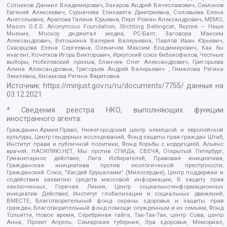
Сотников Даниил Владимирович, Захаров Андрей Вячеславович, Симонов
Евгений Алексеевич, Сурначева Елизавета Дмитриевна, Соловьева Елена
Анатольевна, Арапова Галина Юрьевна, Перл Роман Александрович, МЕМО,
Mason G.E.S. Anonymous Foundation, Stichting Bellingcat, Якутия – Наше
Мнение, Москоу диджитал медиа, РС-Балт, Заговора Максим
Александрович, Ветошкина Валерия Валерьевна, Павлов Иван Юрьевич,
Скворцова Елена Сергеевна, Оленичев Максим Владимирович, Как бы
инагент, Кочетков Игорь Викторович, Иркутский союз библиофилов, Честные
выборы, Нобелевский призыв, Еланчик Олег Александрович, Григорьева
Алина Александровна, Григорьев Андрей Валерьевич , Гималова Регина
Эмилевна, Хисамова Регина Фаритовна
Источник:
https://minjust.gov.ru/ru/documents/7755/
данные на
03.12.2021
* Сведения реестра НКО, выполняющих функции
иностранного агента:
Гражданин.Армия.Право, Нижегородский центр немецкой и европейской
культуры, Центр гендерных исследований, Фонд защиты прав граждан Штаб,
Институт права и публичной политики, Фонд борьбы с коррупцией, Альянс
врачей, НАСИЛИЮ.НЕТ, Мы против СПИДа, СВЕЧА, Открытый Петербург,
Гуманитарное действие, Лига Избирателей, Правовая инициатива,
Гражданская инициатива против экологической преступности,
Гражданский Союз, "Хасдей Ерушалаим" (Милосердие), Центр поддержки и
содействия развитию средств массовой информации, В защиту прав
заключенных, Горячая Линия, Центр социально-информационных
инициатив Действие, Институт глобализации и социальных движений,
ВМЕСТЕ, Благотворительный фонд охраны здоровья и защиты прав
граждан, Благотворительный фонд помощи осужденным и их семьям, Фонд
Тольятти, Новое время, Серебряная тайга, Так-Так-Так, центр Сова, центр
Анна, Проект Апрель, Самарская губерния, Эра здоровья, Мемориал,