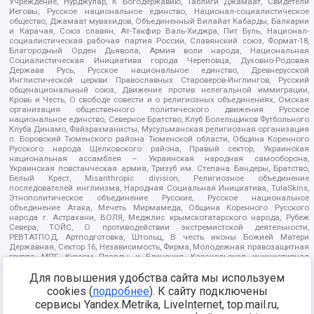
Учреждение, Нурджулар, К Богодержавию, Таблиги Джамаат, Свидетели
Иеговы, Русское национальное единство, Национал-социалистическое
общество, Джамаат мувахидов, Объединенный Вилайат Кабарды, Балкарии
и Карачая, Союз славян, Ат-Такфир Валь-Хиджра, Пит Буль, Национал-
социалистическая рабочая партия России, Славянский союз, Формат-18,
Благородный Орден Дьявола, Армия воли народа, Национальная
Социалистическая Инициатива города Череповца, Духовно-Родовая
Держава Русь, Русское национальное единство, Древнерусской
Инглистической церкви Православных Староверов-Инглингов, Русский
общенациональный союз, Движение против нелегальной иммиграции,
Кровь и Честь, О свободе совести и о религиозных объединениях, Омская
организация общественного политического движения Русское
национальное единство, Северное Братство, Клуб Болельщиков Футбольного
Клуба Динамо, Файзрахманисты, Мусульманская религиозная организация
п. Боровский Тюменского района Тюменской области, Община Коренного
Русского народа Щелковского района, Правый сектор, Украинская
национальная ассамблея – Украинская народная самооборона,
Украинская повстанческая армия, Тризуб им. Степана Бандеры, Братство,
Белый Крест, Misanthropic division, Религиозное объединение
последователей инглиизма, Народная Социальная Инициатива, TulaSkins,
Этнополитическое объединение Русские, Русское национальное
объединение Атака, Мечеть Мирмамеда, Община Коренного Русского
народа г. Астрахани, ВОЛЯ, Меджлис крымскотатарского народа, Рубеж
Севера, ТОЙС, О противодействии экстремистской деятельности,
РЕВТАТПОД, Артподготовка, Штольц, В честь иконы Божией Матери
Державная, Сектор 16, Независимость, Фирма, Молодежная правозащитная
группа МПГ, Курсом Правды и Единения, Каракольская инициативная
группа, Автоград Крю, Союз Славянских Сил Руси, Алля-Аят,
Благотворительный пансионат Ак Умут, Русская республика Русь,
Для повышения удобства сайта мы используем
Арестантское уголовное единство, Башкорт, Нация и свобода, W.H.С., Фалунь
cookies (
подробнее
). К сайту подключены
Дафа, Иртыш Ultras, Русский Патриотический клуб-Новокузнецк/РПК,
сервисы Yandex.Metrika, LiveInternet, top.mail.ru,
Сибирский державный союз, Фонд борьбы с коррупцией, Фонд защиты прав