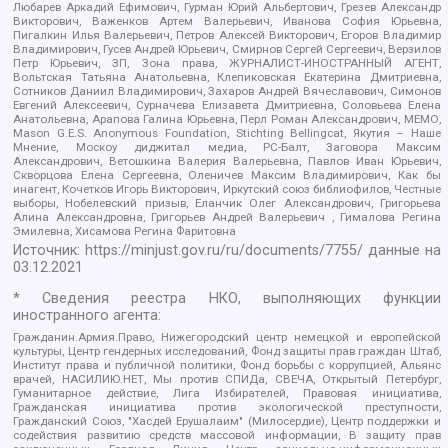
Любарев Аркадий Ефимович, Гурман Юрий Альбертович, Грезев Александр
Викторович, Важенков Артем Валерьевич, Иванова София Юрьевна,
Пигалкин Илья Валерьевич, Петров Алексей Викторович, Егоров Владимир
Владимирович, Гусев Андрей Юрьевич, Смирнов Сергей Сергеевич, Верзилов
Петр Юрьевич, ЗП, Зона права, ЖУРНАЛИСТ-ИНОСТРАННЫЙ АГЕНТ,
Вольтская Татьяна Анатольевна, Клепиковская Екатерина Дмитриевна,
Сотников Даниил Владимирович, Захаров Андрей Вячеславович, Симонов
Евгений Алексеевич, Сурначева Елизавета Дмитриевна, Соловьева Елена
Анатольевна, Арапова Галина Юрьевна, Перл Роман Александрович, МЕМО,
Mason G.E.S. Anonymous Foundation, Stichting Bellingcat, Якутия – Наше
Мнение, Москоу диджитал медиа, РС-Балт, Заговора Максим
Александрович, Ветошкина Валерия Валерьевна, Павлов Иван Юрьевич,
Скворцова Елена Сергеевна, Оленичев Максим Владимирович, Как бы
инагент, Кочетков Игорь Викторович, Иркутский союз библиофилов, Честные
выборы, Нобелевский призыв, Еланчик Олег Александрович, Григорьева
Алина Александровна, Григорьев Андрей Валерьевич , Гималова Регина
Эмилевна, Хисамова Регина Фаритовна
Источник:
https://minjust.gov.ru/ru/documents/7755/
данные на
03.12.2021
* Сведения реестра НКО, выполняющих функции
иностранного агента:
Гражданин.Армия.Право, Нижегородский центр немецкой и европейской
культуры, Центр гендерных исследований, Фонд защиты прав граждан Штаб,
Институт права и публичной политики, Фонд борьбы с коррупцией, Альянс
врачей, НАСИЛИЮ.НЕТ, Мы против СПИДа, СВЕЧА, Открытый Петербург,
Гуманитарное действие, Лига Избирателей, Правовая инициатива,
Гражданская инициатива против экологической преступности,
Гражданский Союз, "Хасдей Ерушалаим" (Милосердие), Центр поддержки и
содействия развитию средств массовой информации, В защиту прав