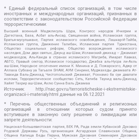
* Единый федеральный список организаций, в том числе
иностранных и международных организаций, признанных в
соответствии с законодательством Российской Федерации
террористическими:
Высший военный Маджлисуль Шура, Конгресс народов Ичкерии и
Дагестана, База, Асбат аль-Ансар, Священная война, Исламская группа,
Братья-мусульмане, Партия исламского освобождения, Лашкар-И-Тайба,
Исламская группа, Движение Талибан, Исламская партия Туркестана,
Общество социальных реформ, Общество возрождения исламского
наследия, Дом двух святых, Джунд аш-Шам, Исламский джихад – Джамаат
моджахедов, Аль-Каида в странах исламского Магриба, Имарат Кавказ,
АБТО, Правый сектор, Исламское государство, Джабха аль-Нусра ли-Ахль
аш-Шам, Народное ополчение имени К. Минина и Д. Пожарского, Аджр от
Аллаха Субхану уа Тагьаля SHAM, АУМ Синрике, Муджахеды джамаата Ат-
Тавхида Валь-Джихад, Чистопольский Джамаат, Рохнамо ба суи давлати
исломи, Террористическое сообщество Сеть, Катиба Таухид валь-Джихад,
Хайят Тахрир аш-Шам, Ахлю Сунна Валь Джамаа
Источник:
http://nac.gov.ru/terroristicheskie-i-ekstremistskie-
organizacii-i-materialy.html
данные на
06.12.2021
* Перечень общественных объединений и религиозных
организаций в отношении которых судом принято
вступившее в законную силу решение о ликвидации или
запрете деятельности:
Национал-большевистская партия, ВЕК РА, Рада земли Кубанской Духовно
Родовой Державы Русь, организация Асгардская Славянская Община,
Община Капища Веды Перуна, Мужская Духовная Семинария Духовное