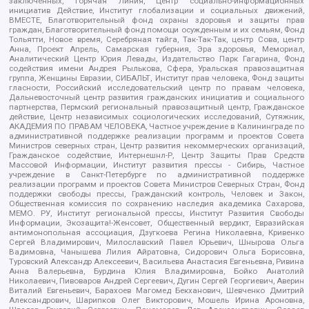
заключенных, Горячая Линия, Центр социально-информационных
инициатив Действие, Институт глобализации и социальных движений,
ВМЕСТЕ, Благотворительный фонд охраны здоровья и защиты прав
граждан, Благотворительный фонд помощи осужденным и их семьям, Фонд
Тольятти, Новое время, Серебряная тайга, Так-Так-Так, центр Сова, центр
Анна, Проект Апрель, Самарская губерния, Эра здоровья, Мемориал,
Аналитический Центр Юрия Левады, Издательство Парк Гагарина, Фонд
содействия имени Андрея Рылькова, Сфера, Уральская правозащитная
группа, Женщины Евразии, СИБАЛЬТ, Институт прав человека, Фонд защиты
гласности, Российский исследовательский центр по правам человека,
Дальневосточный центр развития гражданских инициатив и социального
партнерства, Пермский региональный правозащитный центр, Гражданское
действие, Центр независимых социологических исследований, Сутяжник,
АКАДЕМИЯ ПО ПРАВАМ ЧЕЛОВЕКА, Частное учреждение в Калининграде по
административной поддержке реализации программ и проектов Совета
Министров северных стран, Центр развития некоммерческих организаций,
Гражданское содействие, Интернешнл-Р, Центр Защиты Прав Средств
Массовой Информации, Институт развития прессы - Сибирь, Частное
учреждение в Санкт-Петербурге по административной поддержке
реализации программ и проектов Совета Министров Северных Стран, Фонд
поддержки свободы прессы, Гражданский контроль, Человек и Закон,
Общественная комиссия по сохранению наследия академика Сахарова,
МЕМО. РУ, Институт региональной прессы, Институт Развития Свободы
Информации, Экозащита!-Женсовет, Общественный вердикт, Евразийская
антимонопольная ассоциация, Дзугкоева Регина Николаевна, Кривенко
Сергей Владимирович, Милославский Павел Юрьевич, Шнырова Ольга
Вадимовна, Чанышева Лилия Айратовна, Сидорович Ольга Борисовна,
Туровский Александр Алексеевич, Васильева Анастасия Евгеньевна, Ривина
Анна Валерьевна, Бурдина Юлия Владимировна, Бойко Анатолий
Николаевич, Пивоваров Андрей Сергеевич, Дугин Сергей Георгиевич, Аверин
Виталий Евгеньевич, Барахоев Магомед Бекханович, Шевченко Дмитрий
Александрович, Шарипков Олег Викторович, Мошель Ирина Ароновна,