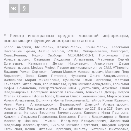
* Реестр иностранных средств массовой информации,
выполняющих функции иностранного агента:
Голос Америки, Idel.Реалии, Кавказ.Реалии, Крым.Реалии, Телеканал
Настоящее Время, Azatliq Radiosi, PCE/PC, Сибирь.Реалии, Фактограф,
Север.Реалии, Радио Свобода, MEDIUM-ORIENT, Пономарев Лев
Александрович, Савицкая Людмила Алексеевна, Маркелов Сергей
Евгеньевич, Камалягин Денис Николаевич, Апахончич Дарья
Александровна, Medusa Project, Первое антикоррупционное СМИ, VTimes.io,
Баданин Роман Сергеевич, Гликин Максим Александрович, Маняхин Петр
Борисович, Ярош Юлия Петровна, Чуракова Ольга Владимировна,
Железнова Мария Михайловна, Лукьянова Юлия Сергеевна, Маетная
Елизавета Витальевна, The Insider SIA, Рубин Михаил Аркадьевич, Гройсман
Софья Романовна, Рождественский Илья Дмитриевич, Апухтина Юлия
Владимировна, Постернак Алексей Евгеньевич, Телеканал Дождь, Петров
Степан Юрьевич, Istories fonds, Шмагун Олеся Валентиновна, Мароховская
Алеся Алексеевна, Долинина Ирина Николаевна, Шлейнов Роман Юрьевич,
Анин Роман Александрович, Великовский Дмитрий Александрович,
Альтаир 2021, Ромашки монолит, Главный редактор 2021, Вега 2021, Важные
иноагенты, Каткова Вероника Вячеславовна, Карезина Инна Павловна,
Кузьмина Людмила Гавриловна, Костылева Полина Владимировна, Лютов
Александр Иванович, Жилкин Владимир Владимирович, Жилинский
Владимир Александрович, Тихонов Михаил Сергеевич, Пискунов Сергей
Евгеньевич, Ковин Виталий Сергеевич, Кильтау Екатерина Викторовна,