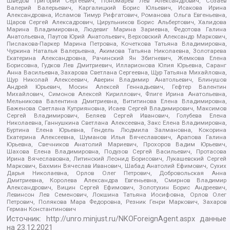
Шведов Григорий Сергеевич, Пономарев Лев Александрович, Созаев
Валерий Валерьевич, Каргалицкий Борис Юльевич, Исакова Ирина
Александровна, Исламов Тимур Рифгатович, Романова Ольга Евгеньевна,
Щаров Сергей Алексадрович, Цирульников Борис Альбертович, Халидова
Марина Владимировна, Людевиг Марина Зариевна, Федотова Галина
Анатольевна, Паутов Юрий Анатольевич, Верховский Александр Маркович,
Пислакова-Паркер Марина Петровна, Кочеткова Татьяна Владимировна,
Чуркина Наталья Валерьевна, Акимова Татьяна Николаевна, Золотарева
Екатерина Александровна, Рачинский Ян Збигневич, Жемкова Елена
Борисовна, Гудков Лев Дмитриевич, Илларионова Юлия Юрьевна, Саранг
Анна Васильевна, Захарова Светлана Сергеевна, Щур Татьяна Михайловна,
Щур Николай Алексеевич, Аверин Владимир Анатольевич, Блинушов
Андрей Юрьевич, Мосин Алексей Геннадьевич, Гефтер Валентин
Михайлович, Симонов Алексей Кириллович, Флиге Ирина Анатольевна,
Мельникова Валентина Дмитриевна, Вититинова Елена Владимировна,
Баженова Светлана Куприяновна, Исаев Сергей Владимирович, Максимов
Сергей Владимирович, Беляев Сергей Иванович, Голубева Елена
Николаевна, Ганнушкина Светлана Алексеевна, Закс Елена Владимировна,
Буртина Елена Юрьевна, Гендель Людмила Залмановна, Кокорина
Екатерина Алексеевна, Шуманов Илья Вячеславович, Арапова Галина
Юрьевна, Свечников Анатолий Мариевич, Прохоров Вадим Юрьевич,
Шахова Елена Владимировна, Подузов Сергей Васильевич, Протасова
Ирина Вячеславовна, Литинский Леонид Борисович, Лукашевский Сергей
Маркович, Бахмин Вячеслав Иванович, Шабад Анатолий Ефимович, Сухих
Дарья Николаевна, Орлов Олег Петрович, Добровольская Анна
Дмитриевна, Королева Александра Евгеньевна, Смирнов Владимир
Александрович, Вицин Сергей Ефимович, Золотухин Борис Андреевич,
Левинсон Лев Семенович, Локшина Татьяна Иосифовна, Орлов Олег
Петрович, Полякова Мара Федоровна, Резник Генри Маркович, Захаров
Герман Константинович
Источник:
http://unro.minjust.ru/NKOForeignAgent.aspx
данные
на
23.12.2021