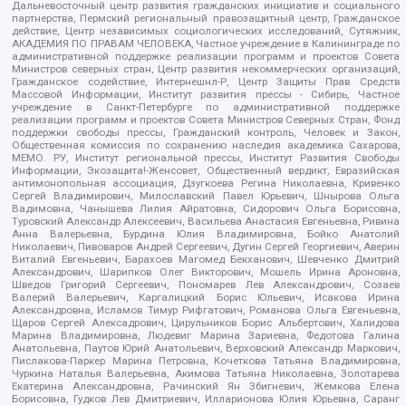
Дальневосточный центр развития гражданских инициатив и социального
партнерства, Пермский региональный правозащитный центр, Гражданское
действие, Центр независимых социологических исследований, Сутяжник,
АКАДЕМИЯ ПО ПРАВАМ ЧЕЛОВЕКА, Частное учреждение в Калининграде по
административной поддержке реализации программ и проектов Совета
Министров северных стран, Центр развития некоммерческих организаций,
Гражданское содействие, Интернешнл-Р, Центр Защиты Прав Средств
Массовой Информации, Институт развития прессы - Сибирь, Частное
учреждение в Санкт-Петербурге по административной поддержке
реализации программ и проектов Совета Министров Северных Стран, Фонд
поддержки свободы прессы, Гражданский контроль, Человек и Закон,
Общественная комиссия по сохранению наследия академика Сахарова,
МЕМО. РУ, Институт региональной прессы, Институт Развития Свободы
Информации, Экозащита!-Женсовет, Общественный вердикт, Евразийская
антимонопольная ассоциация, Дзугкоева Регина Николаевна, Кривенко
Сергей Владимирович, Милославский Павел Юрьевич, Шнырова Ольга
Вадимовна, Чанышева Лилия Айратовна, Сидорович Ольга Борисовна,
Туровский Александр Алексеевич, Васильева Анастасия Евгеньевна, Ривина
Анна Валерьевна, Бурдина Юлия Владимировна, Бойко Анатолий
Николаевич, Пивоваров Андрей Сергеевич, Дугин Сергей Георгиевич, Аверин
Виталий Евгеньевич, Барахоев Магомед Бекханович, Шевченко Дмитрий
Александрович, Шарипков Олег Викторович, Мошель Ирина Ароновна,
Шведов Григорий Сергеевич, Пономарев Лев Александрович, Созаев
Валерий Валерьевич, Каргалицкий Борис Юльевич, Исакова Ирина
Александровна, Исламов Тимур Рифгатович, Романова Ольга Евгеньевна,
Щаров Сергей Алексадрович, Цирульников Борис Альбертович, Халидова
Марина Владимировна, Людевиг Марина Зариевна, Федотова Галина
Анатольевна, Паутов Юрий Анатольевич, Верховский Александр Маркович,
Пислакова-Паркер Марина Петровна, Кочеткова Татьяна Владимировна,
Чуркина Наталья Валерьевна, Акимова Татьяна Николаевна, Золотарева
Екатерина Александровна, Рачинский Ян Збигневич, Жемкова Елена
Борисовна, Гудков Лев Дмитриевич, Илларионова Юлия Юрьевна, Саранг