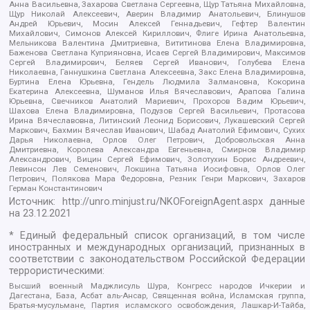
Анна Васильевна, Захарова Светлана Сергеевна, Щур Татьяна Михайловна,
Щур Николай Алексеевич, Аверин Владимир Анатольевич, Блинушов
Андрей Юрьевич, Мосин Алексей Геннадьевич, Гефтер Валентин
Михайлович, Симонов Алексей Кириллович, Флиге Ирина Анатольевна,
Мельникова Валентина Дмитриевна, Вититинова Елена Владимировна,
Баженова Светлана Куприяновна, Исаев Сергей Владимирович, Максимов
Сергей Владимирович, Беляев Сергей Иванович, Голубева Елена
Николаевна, Ганнушкина Светлана Алексеевна, Закс Елена Владимировна,
Буртина Елена Юрьевна, Гендель Людмила Залмановна, Кокорина
Екатерина Алексеевна, Шуманов Илья Вячеславович, Арапова Галина
Юрьевна, Свечников Анатолий Мариевич, Прохоров Вадим Юрьевич,
Шахова Елена Владимировна, Подузов Сергей Васильевич, Протасова
Ирина Вячеславовна, Литинский Леонид Борисович, Лукашевский Сергей
Маркович, Бахмин Вячеслав Иванович, Шабад Анатолий Ефимович, Сухих
Дарья Николаевна, Орлов Олег Петрович, Добровольская Анна
Дмитриевна, Королева Александра Евгеньевна, Смирнов Владимир
Александрович, Вицин Сергей Ефимович, Золотухин Борис Андреевич,
Левинсон Лев Семенович, Локшина Татьяна Иосифовна, Орлов Олег
Петрович, Полякова Мара Федоровна, Резник Генри Маркович, Захаров
Герман Константинович
Источник:
http://unro.minjust.ru/NKOForeignAgent.aspx
данные
на
23.12.2021
* Единый федеральный список организаций, в том числе
иностранных и международных организаций, признанных в
соответствии с законодательством Российской Федерации
террористическими:
Высший военный Маджлисуль Шура, Конгресс народов Ичкерии и
Дагестана, База, Асбат аль-Ансар, Священная война, Исламская группа,
Братья-мусульмане, Партия исламского освобождения, Лашкар-И-Тайба,