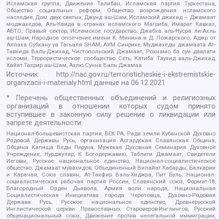
Исламская группа, Движение Талибан, Исламская партия Туркестана,
Общество социальных реформ, Общество возрождения исламского
наследия, Дом двух святых, Джунд аш-Шам, Исламский джихад – Джамаат
моджахедов, Аль-Каида в странах исламского Магриба, Имарат Кавказ,
АБТО, Правый сектор, Исламское государство, Джабха аль-Нусра ли-Ахль
аш-Шам, Народное ополчение имени К. Минина и Д. Пожарского, Аджр от
Аллаха Субхану уа Тагьаля SHAM, АУМ Синрике, Муджахеды джамаата Ат-
Тавхида Валь-Джихад, Чистопольский Джамаат, Рохнамо ба суи давлати
исломи, Террористическое сообщество Сеть, Катиба Таухид валь-Джихад,
Хайят Тахрир аш-Шам, Ахлю Сунна Валь Джамаа
Источник:
http://nac.gov.ru/terroristicheskie-i-ekstremistskie-
organizacii-i-materialy.html
данные на
06.12.2021
* Перечень общественных объединений и религиозных
организаций в отношении которых судом принято
вступившее в законную силу решение о ликвидации или
запрете деятельности:
Национал-большевистская партия, ВЕК РА, Рада земли Кубанской Духовно
Родовой Державы Русь, организация Асгардская Славянская Община,
Община Капища Веды Перуна, Мужская Духовная Семинария Духовное
Учреждение, Нурджулар, К Богодержавию, Таблиги Джамаат, Свидетели
Иеговы, Русское национальное единство, Национал-социалистическое
общество, Джамаат мувахидов, Объединенный Вилайат Кабарды, Балкарии
и Карачая, Союз славян, Ат-Такфир Валь-Хиджра, Пит Буль, Национал-
социалистическая рабочая партия России, Славянский союз, Формат-18,
Благородный Орден Дьявола, Армия воли народа, Национальная
Социалистическая Инициатива города Череповца, Духовно-Родовая
Держава Русь, Русское национальное единство, Древнерусской
Инглистической церкви Православных Староверов-Инглингов, Русский
общенациональный союз, Движение против нелегальной иммиграции,