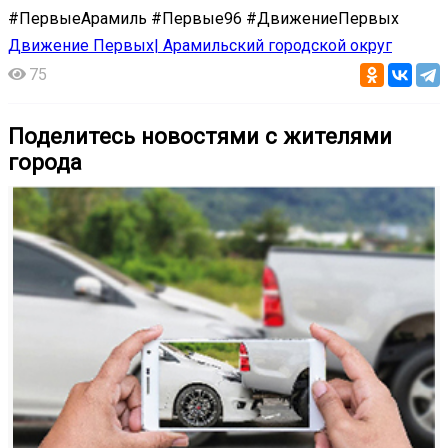
#ПервыеАрамиль #Первые96 #ДвижениеПервых
Движение Первых| Арамильский городской округ
75
Поделитесь новостями с жителями
города