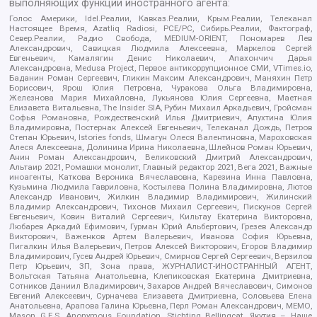
выполняющих функции иностранного агента:
Голос Америки, Idel.Реалии, Кавказ.Реалии, Крым.Реалии, Телеканал
Настоящее Время, Azatliq Radiosi, PCE/PC, Сибирь.Реалии, Фактограф,
Север.Реалии, Радио Свобода, MEDIUM-ORIENT, Пономарев Лев
Александрович, Савицкая Людмила Алексеевна, Маркелов Сергей
Евгеньевич, Камалягин Денис Николаевич, Апахончич Дарья
Александровна, Medusa Project, Первое антикоррупционное СМИ, VTimes.io,
Баданин Роман Сергеевич, Гликин Максим Александрович, Маняхин Петр
Борисович, Ярош Юлия Петровна, Чуракова Ольга Владимировна,
Железнова Мария Михайловна, Лукьянова Юлия Сергеевна, Маетная
Елизавета Витальевна, The Insider SIA, Рубин Михаил Аркадьевич, Гройсман
Софья Романовна, Рождественский Илья Дмитриевич, Апухтина Юлия
Владимировна, Постернак Алексей Евгеньевич, Телеканал Дождь, Петров
Степан Юрьевич, Istories fonds, Шмагун Олеся Валентиновна, Мароховская
Алеся Алексеевна, Долинина Ирина Николаевна, Шлейнов Роман Юрьевич,
Анин Роман Александрович, Великовский Дмитрий Александрович,
Альтаир 2021, Ромашки монолит, Главный редактор 2021, Вега 2021, Важные
иноагенты, Каткова Вероника Вячеславовна, Карезина Инна Павловна,
Кузьмина Людмила Гавриловна, Костылева Полина Владимировна, Лютов
Александр Иванович, Жилкин Владимир Владимирович, Жилинский
Владимир Александрович, Тихонов Михаил Сергеевич, Пискунов Сергей
Евгеньевич, Ковин Виталий Сергеевич, Кильтау Екатерина Викторовна,
Любарев Аркадий Ефимович, Гурман Юрий Альбертович, Грезев Александр
Викторович, Важенков Артем Валерьевич, Иванова София Юрьевна,
Пигалкин Илья Валерьевич, Петров Алексей Викторович, Егоров Владимир
Владимирович, Гусев Андрей Юрьевич, Смирнов Сергей Сергеевич, Верзилов
Петр Юрьевич, ЗП, Зона права, ЖУРНАЛИСТ-ИНОСТРАННЫЙ АГЕНТ,
Вольтская Татьяна Анатольевна, Клепиковская Екатерина Дмитриевна,
Сотников Даниил Владимирович, Захаров Андрей Вячеславович, Симонов
Евгений Алексеевич, Сурначева Елизавета Дмитриевна, Соловьева Елена
Анатольевна, Арапова Галина Юрьевна, Перл Роман Александрович, МЕМО,
Mason G.E.S. Anonymous Foundation, Stichting Bellingcat, Якутия – Наше