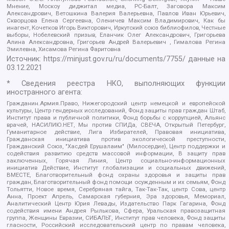
Мнение, Москоу диджитал медиа, РС-Балт, Заговора Максим
Александрович, Ветошкина Валерия Валерьевна, Павлов Иван Юрьевич,
Скворцова Елена Сергеевна, Оленичев Максим Владимирович, Как бы
инагент, Кочетков Игорь Викторович, Иркутский союз библиофилов, Честные
выборы, Нобелевский призыв, Еланчик Олег Александрович, Григорьева
Алина Александровна, Григорьев Андрей Валерьевич , Гималова Регина
Эмилевна, Хисамова Регина Фаритовна
Источник:
https://minjust.gov.ru/ru/documents/7755/
данные на
03.12.2021
* Сведения реестра НКО, выполняющих функции
иностранного агента:
Гражданин.Армия.Право, Нижегородский центр немецкой и европейской
культуры, Центр гендерных исследований, Фонд защиты прав граждан Штаб,
Институт права и публичной политики, Фонд борьбы с коррупцией, Альянс
врачей, НАСИЛИЮ.НЕТ, Мы против СПИДа, СВЕЧА, Открытый Петербург,
Гуманитарное действие, Лига Избирателей, Правовая инициатива,
Гражданская инициатива против экологической преступности,
Гражданский Союз, "Хасдей Ерушалаим" (Милосердие), Центр поддержки и
содействия развитию средств массовой информации, В защиту прав
заключенных, Горячая Линия, Центр социально-информационных
инициатив Действие, Институт глобализации и социальных движений,
ВМЕСТЕ, Благотворительный фонд охраны здоровья и защиты прав
граждан, Благотворительный фонд помощи осужденным и их семьям, Фонд
Тольятти, Новое время, Серебряная тайга, Так-Так-Так, центр Сова, центр
Анна, Проект Апрель, Самарская губерния, Эра здоровья, Мемориал,
Аналитический Центр Юрия Левады, Издательство Парк Гагарина, Фонд
содействия имени Андрея Рылькова, Сфера, Уральская правозащитная
группа, Женщины Евразии, СИБАЛЬТ, Институт прав человека, Фонд защиты
гласности, Российский исследовательский центр по правам человека,