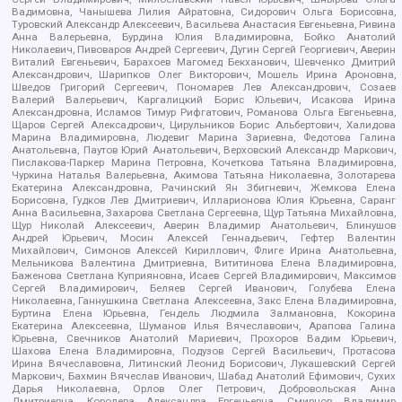
Вадимовна, Чанышева Лилия Айратовна, Сидорович Ольга Борисовна,
Туровский Александр Алексеевич, Васильева Анастасия Евгеньевна, Ривина
Анна Валерьевна, Бурдина Юлия Владимировна, Бойко Анатолий
Николаевич, Пивоваров Андрей Сергеевич, Дугин Сергей Георгиевич, Аверин
Виталий Евгеньевич, Барахоев Магомед Бекханович, Шевченко Дмитрий
Александрович, Шарипков Олег Викторович, Мошель Ирина Ароновна,
Шведов Григорий Сергеевич, Пономарев Лев Александрович, Созаев
Валерий Валерьевич, Каргалицкий Борис Юльевич, Исакова Ирина
Александровна, Исламов Тимур Рифгатович, Романова Ольга Евгеньевна,
Щаров Сергей Алексадрович, Цирульников Борис Альбертович, Халидова
Марина Владимировна, Людевиг Марина Зариевна, Федотова Галина
Анатольевна, Паутов Юрий Анатольевич, Верховский Александр Маркович,
Пислакова-Паркер Марина Петровна, Кочеткова Татьяна Владимировна,
Чуркина Наталья Валерьевна, Акимова Татьяна Николаевна, Золотарева
Екатерина Александровна, Рачинский Ян Збигневич, Жемкова Елена
Борисовна, Гудков Лев Дмитриевич, Илларионова Юлия Юрьевна, Саранг
Анна Васильевна, Захарова Светлана Сергеевна, Щур Татьяна Михайловна,
Щур Николай Алексеевич, Аверин Владимир Анатольевич, Блинушов
Андрей Юрьевич, Мосин Алексей Геннадьевич, Гефтер Валентин
Михайлович, Симонов Алексей Кириллович, Флиге Ирина Анатольевна,
Мельникова Валентина Дмитриевна, Вититинова Елена Владимировна,
Баженова Светлана Куприяновна, Исаев Сергей Владимирович, Максимов
Сергей Владимирович, Беляев Сергей Иванович, Голубева Елена
Николаевна, Ганнушкина Светлана Алексеевна, Закс Елена Владимировна,
Буртина Елена Юрьевна, Гендель Людмила Залмановна, Кокорина
Екатерина Алексеевна, Шуманов Илья Вячеславович, Арапова Галина
Юрьевна, Свечников Анатолий Мариевич, Прохоров Вадим Юрьевич,
Шахова Елена Владимировна, Подузов Сергей Васильевич, Протасова
Ирина Вячеславовна, Литинский Леонид Борисович, Лукашевский Сергей
Маркович, Бахмин Вячеслав Иванович, Шабад Анатолий Ефимович, Сухих
Дарья Николаевна, Орлов Олег Петрович, Добровольская Анна
Дмитриевна, Королева Александра Евгеньевна, Смирнов Владимир