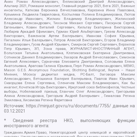
Анин Роман Александрович, Великовский Дмитрий Александрович,
Альтаир 2021, Ромашки монолит, Главный редактор 2021, Вега 2021, Важные
иноагенты, Каткова Вероника Вячеславовна, Карезина Инна Павловна,
Кузьмина Людмила Гавриловна, Костылева Полина Владимировна, Лютов
Александр Иванович, Жилкин Владимир Владимирович, Жилинский
Владимир Александрович, Тихонов Михаил Сергеевич, Пискунов Сергей
Евгеньевич, Ковин Виталий Сергеевич, Кильтау Екатерина Викторовна,
Любарев Аркадий Ефимович, Гурман Юрий Альбертович, Грезев Александр
Викторович, Важенков Артем Валерьевич, Иванова София Юрьевна,
Пигалкин Илья Валерьевич, Петров Алексей Викторович, Егоров Владимир
Владимирович, Гусев Андрей Юрьевич, Смирнов Сергей Сергеевич, Верзилов
Петр Юрьевич, ЗП, Зона права, ЖУРНАЛИСТ-ИНОСТРАННЫЙ АГЕНТ,
Вольтская Татьяна Анатольевна, Клепиковская Екатерина Дмитриевна,
Сотников Даниил Владимирович, Захаров Андрей Вячеславович, Симонов
Евгений Алексеевич, Сурначева Елизавета Дмитриевна, Соловьева Елена
Анатольевна, Арапова Галина Юрьевна, Перл Роман Александрович, МЕМО,
Mason G.E.S. Anonymous Foundation, Stichting Bellingcat, Якутия – Наше
Мнение, Москоу диджитал медиа, РС-Балт, Заговора Максим
Александрович, Ветошкина Валерия Валерьевна, Павлов Иван Юрьевич,
Скворцова Елена Сергеевна, Оленичев Максим Владимирович, Как бы
инагент, Кочетков Игорь Викторович, Иркутский союз библиофилов, Честные
выборы, Нобелевский призыв, Еланчик Олег Александрович, Григорьева
Алина Александровна, Григорьев Андрей Валерьевич , Гималова Регина
Эмилевна, Хисамова Регина Фаритовна
Источник:
https://minjust.gov.ru/ru/documents/7755/
данные на
03.12.2021
* Сведения реестра НКО, выполняющих функции
иностранного агента:
Гражданин.Армия.Право, Нижегородский центр немецкой и европейской
культуры, Центр гендерных исследований, Фонд защиты прав граждан Штаб,