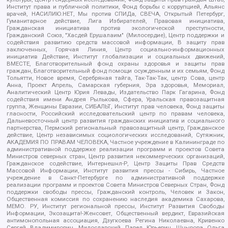
Институт права и публичной политики, Фонд борьбы с коррупцией, Альянс
врачей, НАСИЛИЮ.НЕТ, Мы против СПИДа, СВЕЧА, Открытый Петербург,
Гуманитарное действие, Лига Избирателей, Правовая инициатива,
Гражданская инициатива против экологической преступности,
Гражданский Союз, "Хасдей Ерушалаим" (Милосердие), Центр поддержки и
содействия развитию средств массовой информации, В защиту прав
заключенных, Горячая Линия, Центр социально-информационных
инициатив Действие, Институт глобализации и социальных движений,
ВМЕСТЕ, Благотворительный фонд охраны здоровья и защиты прав
граждан, Благотворительный фонд помощи осужденным и их семьям, Фонд
Тольятти, Новое время, Серебряная тайга, Так-Так-Так, центр Сова, центр
Анна, Проект Апрель, Самарская губерния, Эра здоровья, Мемориал,
Аналитический Центр Юрия Левады, Издательство Парк Гагарина, Фонд
содействия имени Андрея Рылькова, Сфера, Уральская правозащитная
группа, Женщины Евразии, СИБАЛЬТ, Институт прав человека, Фонд защиты
гласности, Российский исследовательский центр по правам человека,
Дальневосточный центр развития гражданских инициатив и социального
партнерства, Пермский региональный правозащитный центр, Гражданское
действие, Центр независимых социологических исследований, Сутяжник,
АКАДЕМИЯ ПО ПРАВАМ ЧЕЛОВЕКА, Частное учреждение в Калининграде по
административной поддержке реализации программ и проектов Совета
Министров северных стран, Центр развития некоммерческих организаций,
Гражданское содействие, Интернешнл-Р, Центр Защиты Прав Средств
Массовой Информации, Институт развития прессы - Сибирь, Частное
учреждение в Санкт-Петербурге по административной поддержке
реализации программ и проектов Совета Министров Северных Стран, Фонд
поддержки свободы прессы, Гражданский контроль, Человек и Закон,
Общественная комиссия по сохранению наследия академика Сахарова,
МЕМО. РУ, Институт региональной прессы, Институт Развития Свободы
Информации, Экозащита!-Женсовет, Общественный вердикт, Евразийская
антимонопольная ассоциация, Дзугкоева Регина Николаевна, Кривенко
Сергей Владимирович, Милославский Павел Юрьевич, Шнырова Ольга