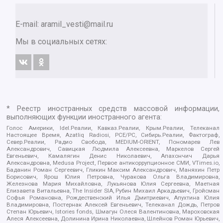
E-mail:
aramil_vesti@mail.ru
Мы в социальных сетях:
* Реестр иностранных средств массовой информации,
выполняющих функции иностранного агента:
Голос Америки, Idel.Реалии, Кавказ.Реалии, Крым.Реалии, Телеканал
Настоящее Время, Azatliq Radiosi, PCE/PC, Сибирь.Реалии, Фактограф,
Север.Реалии, Радио Свобода, MEDIUM-ORIENT, Пономарев Лев
Александрович, Савицкая Людмила Алексеевна, Маркелов Сергей
Евгеньевич, Камалягин Денис Николаевич, Апахончич Дарья
Александровна, Medusa Project, Первое антикоррупционное СМИ, VTimes.io,
Баданин Роман Сергеевич, Гликин Максим Александрович, Маняхин Петр
Борисович, Ярош Юлия Петровна, Чуракова Ольга Владимировна,
Железнова Мария Михайловна, Лукьянова Юлия Сергеевна, Маетная
Елизавета Витальевна, The Insider SIA, Рубин Михаил Аркадьевич, Гройсман
Софья Романовна, Рождественский Илья Дмитриевич, Апухтина Юлия
Владимировна, Постернак Алексей Евгеньевич, Телеканал Дождь, Петров
Степан Юрьевич, Istories fonds, Шмагун Олеся Валентиновна, Мароховская
Алеся Алексеевна, Долинина Ирина Николаевна, Шлейнов Роман Юрьевич,