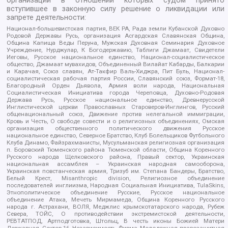
организаций в отношении которых судом принято
вступившее в законную силу решение о ликвидации или
запрете деятельности:
Национал-большевистская партия, ВЕК РА, Рада земли Кубанской Духовно
Родовой Державы Русь, организация Асгардская Славянская Община,
Община Капища Веды Перуна, Мужская Духовная Семинария Духовное
Учреждение, Нурджулар, К Богодержавию, Таблиги Джамаат, Свидетели
Иеговы, Русское национальное единство, Национал-социалистическое
общество, Джамаат мувахидов, Объединенный Вилайат Кабарды, Балкарии
и Карачая, Союз славян, Ат-Такфир Валь-Хиджра, Пит Буль, Национал-
социалистическая рабочая партия России, Славянский союз, Формат-18,
Благородный Орден Дьявола, Армия воли народа, Национальная
Социалистическая Инициатива города Череповца, Духовно-Родовая
Держава Русь, Русское национальное единство, Древнерусской
Инглистической церкви Православных Староверов-Инглингов, Русский
общенациональный союз, Движение против нелегальной иммиграции,
Кровь и Честь, О свободе совести и о религиозных объединениях, Омская
организация общественного политического движения Русское
национальное единство, Северное Братство, Клуб Болельщиков Футбольного
Клуба Динамо, Файзрахманисты, Мусульманская религиозная организация
п. Боровский Тюменского района Тюменской области, Община Коренного
Русского народа Щелковского района, Правый сектор, Украинская
национальная ассамблея – Украинская народная самооборона,
Украинская повстанческая армия, Тризуб им. Степана Бандеры, Братство,
Белый Крест, Misanthropic division, Религиозное объединение
последователей инглиизма, Народная Социальная Инициатива, TulaSkins,
Этнополитическое объединение Русские, Русское национальное
объединение Атака, Мечеть Мирмамеда, Община Коренного Русского
народа г. Астрахани, ВОЛЯ, Меджлис крымскотатарского народа, Рубеж
Севера, ТОЙС, О противодействии экстремистской деятельности,
РЕВТАТПОД, Артподготовка, Штольц, В честь иконы Божией Матери