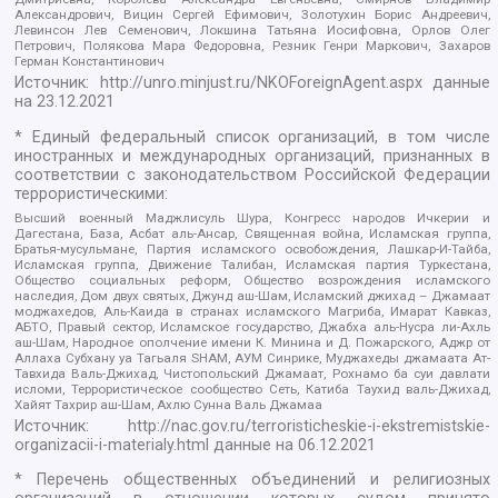
Александрович, Вицин Сергей Ефимович, Золотухин Борис Андреевич,
Левинсон Лев Семенович, Локшина Татьяна Иосифовна, Орлов Олег
Петрович, Полякова Мара Федоровна, Резник Генри Маркович, Захаров
Герман Константинович
Источник:
http://unro.minjust.ru/NKOForeignAgent.aspx
данные
на
23.12.2021
* Единый федеральный список организаций, в том числе
иностранных и международных организаций, признанных в
соответствии с законодательством Российской Федерации
террористическими:
Высший военный Маджлисуль Шура, Конгресс народов Ичкерии и
Дагестана, База, Асбат аль-Ансар, Священная война, Исламская группа,
Братья-мусульмане, Партия исламского освобождения, Лашкар-И-Тайба,
Исламская группа, Движение Талибан, Исламская партия Туркестана,
Общество социальных реформ, Общество возрождения исламского
наследия, Дом двух святых, Джунд аш-Шам, Исламский джихад – Джамаат
моджахедов, Аль-Каида в странах исламского Магриба, Имарат Кавказ,
АБТО, Правый сектор, Исламское государство, Джабха аль-Нусра ли-Ахль
аш-Шам, Народное ополчение имени К. Минина и Д. Пожарского, Аджр от
Аллаха Субхану уа Тагьаля SHAM, АУМ Синрике, Муджахеды джамаата Ат-
Тавхида Валь-Джихад, Чистопольский Джамаат, Рохнамо ба суи давлати
исломи, Террористическое сообщество Сеть, Катиба Таухид валь-Джихад,
Хайят Тахрир аш-Шам, Ахлю Сунна Валь Джамаа
Источник:
http://nac.gov.ru/terroristicheskie-i-ekstremistskie-
organizacii-i-materialy.html
данные на
06.12.2021
* Перечень общественных объединений и религиозных