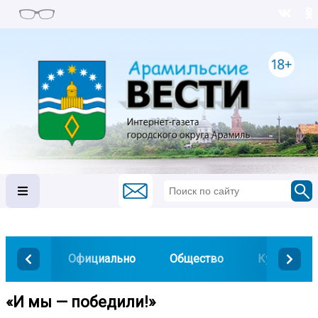
Официально
Общество
Культура
«И мы — победили!»