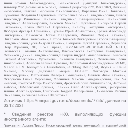
Анин Роман Александрович, Великовский Дмитрий Александрович,
Альтаир 2021, Ромашки монолит, Главный редактор 2021, Вега 2021, Важные
иноагенты, Каткова Вероника Вячеславовна, Карезина Инна Павловна,
Кузьмина Людмила Гавриловна, Костылева Полина Владимировна, Лютов
Александр Иванович, Жилкин Владимир Владимирович, Жилинский
Владимир Александрович, Тихонов Михаил Сергеевич, Пискунов Сергей
Евгеньевич, Ковин Виталий Сергеевич, Кильтау Екатерина Викторовна,
Любарев Аркадий Ефимович, Гурман Юрий Альбертович, Грезев Александр
Викторович, Важенков Артем Валерьевич, Иванова София Юрьевна,
Пигалкин Илья Валерьевич, Петров Алексей Викторович, Егоров Владимир
Владимирович, Гусев Андрей Юрьевич, Смирнов Сергей Сергеевич, Верзилов
Петр Юрьевич, ЗП, Зона права, ЖУРНАЛИСТ-ИНОСТРАННЫЙ АГЕНТ,
Вольтская Татьяна Анатольевна, Клепиковская Екатерина Дмитриевна,
Сотников Даниил Владимирович, Захаров Андрей Вячеславович, Симонов
Евгений Алексеевич, Сурначева Елизавета Дмитриевна, Соловьева Елена
Анатольевна, Арапова Галина Юрьевна, Перл Роман Александрович, МЕМО,
Mason G.E.S. Anonymous Foundation, Stichting Bellingcat, Якутия – Наше
Мнение, Москоу диджитал медиа, РС-Балт, Заговора Максим
Александрович, Ветошкина Валерия Валерьевна, Павлов Иван Юрьевич,
Скворцова Елена Сергеевна, Оленичев Максим Владимирович, Как бы
инагент, Кочетков Игорь Викторович, Иркутский союз библиофилов, Честные
выборы, Нобелевский призыв, Еланчик Олег Александрович, Григорьева
Алина Александровна, Григорьев Андрей Валерьевич , Гималова Регина
Эмилевна, Хисамова Регина Фаритовна
Источник:
https://minjust.gov.ru/ru/documents/7755/
данные на
03.12.2021
* Сведения реестра НКО, выполняющих функции
иностранного агента:
Гражданин.Армия.Право, Нижегородский центр немецкой и европейской