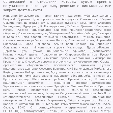
организаций в отношении которых судом принято
вступившее в законную силу решение о ликвидации или
запрете деятельности:
Национал-большевистская партия, ВЕК РА, Рада земли Кубанской Духовно
Родовой Державы Русь, организация Асгардская Славянская Община,
Община Капища Веды Перуна, Мужская Духовная Семинария Духовное
Учреждение, Нурджулар, К Богодержавию, Таблиги Джамаат, Свидетели
Иеговы, Русское национальное единство, Национал-социалистическое
общество, Джамаат мувахидов, Объединенный Вилайат Кабарды, Балкарии
и Карачая, Союз славян, Ат-Такфир Валь-Хиджра, Пит Буль, Национал-
социалистическая рабочая партия России, Славянский союз, Формат-18,
Благородный Орден Дьявола, Армия воли народа, Национальная
Социалистическая Инициатива города Череповца, Духовно-Родовая
Держава Русь, Русское национальное единство, Древнерусской
Инглистической церкви Православных Староверов-Инглингов, Русский
общенациональный союз, Движение против нелегальной иммиграции,
Кровь и Честь, О свободе совести и о религиозных объединениях, Омская
организация общественного политического движения Русское
национальное единство, Северное Братство, Клуб Болельщиков Футбольного
Клуба Динамо, Файзрахманисты, Мусульманская религиозная организация
п. Боровский Тюменского района Тюменской области, Община Коренного
Русского народа Щелковского района, Правый сектор, Украинская
национальная ассамблея – Украинская народная самооборона,
Украинская повстанческая армия, Тризуб им. Степана Бандеры, Братство,
Белый Крест, Misanthropic division, Религиозное объединение
последователей инглиизма, Народная Социальная Инициатива, TulaSkins,
Этнополитическое объединение Русские, Русское национальное
объединение Атака, Мечеть Мирмамеда, Община Коренного Русского
народа г. Астрахани, ВОЛЯ, Меджлис крымскотатарского народа, Рубеж
Севера, ТОЙС, О противодействии экстремистской деятельности,
РЕВТАТПОД, Артподготовка, Штольц, В честь иконы Божией Матери