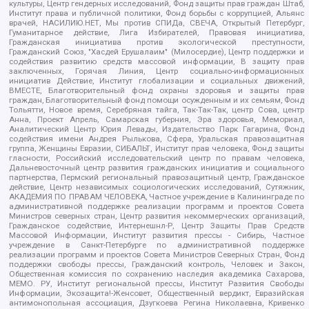
культуры, Центр гендерных исследований, Фонд защиты прав граждан Штаб,
Институт права и публичной политики, Фонд борьбы с коррупцией, Альянс
врачей, НАСИЛИЮ.НЕТ, Мы против СПИДа, СВЕЧА, Открытый Петербург,
Гуманитарное действие, Лига Избирателей, Правовая инициатива,
Гражданская инициатива против экологической преступности,
Гражданский Союз, "Хасдей Ерушалаим" (Милосердие), Центр поддержки и
содействия развитию средств массовой информации, В защиту прав
заключенных, Горячая Линия, Центр социально-информационных
инициатив Действие, Институт глобализации и социальных движений,
ВМЕСТЕ, Благотворительный фонд охраны здоровья и защиты прав
граждан, Благотворительный фонд помощи осужденным и их семьям, Фонд
Тольятти, Новое время, Серебряная тайга, Так-Так-Так, центр Сова, центр
Анна, Проект Апрель, Самарская губерния, Эра здоровья, Мемориал,
Аналитический Центр Юрия Левады, Издательство Парк Гагарина, Фонд
содействия имени Андрея Рылькова, Сфера, Уральская правозащитная
группа, Женщины Евразии, СИБАЛЬТ, Институт прав человека, Фонд защиты
гласности, Российский исследовательский центр по правам человека,
Дальневосточный центр развития гражданских инициатив и социального
партнерства, Пермский региональный правозащитный центр, Гражданское
действие, Центр независимых социологических исследований, Сутяжник,
АКАДЕМИЯ ПО ПРАВАМ ЧЕЛОВЕКА, Частное учреждение в Калининграде по
административной поддержке реализации программ и проектов Совета
Министров северных стран, Центр развития некоммерческих организаций,
Гражданское содействие, Интернешнл-Р, Центр Защиты Прав Средств
Массовой Информации, Институт развития прессы - Сибирь, Частное
учреждение в Санкт-Петербурге по административной поддержке
реализации программ и проектов Совета Министров Северных Стран, Фонд
поддержки свободы прессы, Гражданский контроль, Человек и Закон,
Общественная комиссия по сохранению наследия академика Сахарова,
МЕМО. РУ, Институт региональной прессы, Институт Развития Свободы
Информации, Экозащита!-Женсовет, Общественный вердикт, Евразийская
антимонопольная ассоциация, Дзугкоева Регина Николаевна, Кривенко