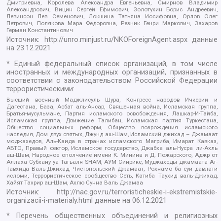
Дмитриевна, Королева Александра Евгеньевна, Смирнов Владимир
Александрович, Вицин Сергей Ефимович, Золотухин Борис Андреевич,
Левинсон Лев Семенович, Локшина Татьяна Иосифовна, Орлов Олег
Петрович, Полякова Мара Федоровна, Резник Генри Маркович, Захаров
Герман Константинович
Источник:
http://unro.minjust.ru/NKOForeignAgent.aspx
данные
на
23.12.2021
* Единый федеральный список организаций, в том числе
иностранных и международных организаций, признанных в
соответствии с законодательством Российской Федерации
террористическими:
Высший военный Маджлисуль Шура, Конгресс народов Ичкерии и
Дагестана, База, Асбат аль-Ансар, Священная война, Исламская группа,
Братья-мусульмане, Партия исламского освобождения, Лашкар-И-Тайба,
Исламская группа, Движение Талибан, Исламская партия Туркестана,
Общество социальных реформ, Общество возрождения исламского
наследия, Дом двух святых, Джунд аш-Шам, Исламский джихад – Джамаат
моджахедов, Аль-Каида в странах исламского Магриба, Имарат Кавказ,
АБТО, Правый сектор, Исламское государство, Джабха аль-Нусра ли-Ахль
аш-Шам, Народное ополчение имени К. Минина и Д. Пожарского, Аджр от
Аллаха Субхану уа Тагьаля SHAM, АУМ Синрике, Муджахеды джамаата Ат-
Тавхида Валь-Джихад, Чистопольский Джамаат, Рохнамо ба суи давлати
исломи, Террористическое сообщество Сеть, Катиба Таухид валь-Джихад,
Хайят Тахрир аш-Шам, Ахлю Сунна Валь Джамаа
Источник:
http://nac.gov.ru/terroristicheskie-i-ekstremistskie-
organizacii-i-materialy.html
данные на
06.12.2021
* Перечень общественных объединений и религиозных