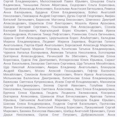
Сергей Владимирович, Милославский Павел Юрьевич, Шнырова Ольга
Вадимовна, Чанышева Лилия Айратовна, Сидорович Ольга Борисовна,
Туровский Александр Алексеевич, Васильева Анастасия Евгеньевна, Ривина
Анна Валерьевна, Бурдина Юлия Владимировна, Бойко Анатолий
Николаевич, Пивоваров Андрей Сергеевич, Дугин Сергей Георгиевич, Аверин
Виталий Евгеньевич, Барахоев Магомед Бекханович, Шевченко Дмитрий
Александрович, Шарипков Олег Викторович, Мошель Ирина Ароновна,
Шведов Григорий Сергеевич, Пономарев Лев Александрович, Созаев
Валерий Валерьевич, Каргалицкий Борис Юльевич, Исакова Ирина
Александровна, Исламов Тимур Рифгатович, Романова Ольга Евгеньевна,
Щаров Сергей Алексадрович, Цирульников Борис Альбертович, Халидова
Марина Владимировна, Людевиг Марина Зариевна, Федотова Галина
Анатольевна, Паутов Юрий Анатольевич, Верховский Александр Маркович,
Пислакова-Паркер Марина Петровна, Кочеткова Татьяна Владимировна,
Чуркина Наталья Валерьевна, Акимова Татьяна Николаевна, Золотарева
Екатерина Александровна, Рачинский Ян Збигневич, Жемкова Елена
Борисовна, Гудков Лев Дмитриевич, Илларионова Юлия Юрьевна, Саранг
Анна Васильевна, Захарова Светлана Сергеевна, Щур Татьяна Михайловна,
Щур Николай Алексеевич, Аверин Владимир Анатольевич, Блинушов
Андрей Юрьевич, Мосин Алексей Геннадьевич, Гефтер Валентин
Михайлович, Симонов Алексей Кириллович, Флиге Ирина Анатольевна,
Мельникова Валентина Дмитриевна, Вититинова Елена Владимировна,
Баженова Светлана Куприяновна, Исаев Сергей Владимирович, Максимов
Сергей Владимирович, Беляев Сергей Иванович, Голубева Елена
Николаевна, Ганнушкина Светлана Алексеевна, Закс Елена Владимировна,
Буртина Елена Юрьевна, Гендель Людмила Залмановна, Кокорина
Екатерина Алексеевна, Шуманов Илья Вячеславович, Арапова Галина
Юрьевна, Свечников Анатолий Мариевич, Прохоров Вадим Юрьевич,
Шахова Елена Владимировна, Подузов Сергей Васильевич, Протасова
Ирина Вячеславовна, Литинский Леонид Борисович, Лукашевский Сергей
Маркович, Бахмин Вячеслав Иванович, Шабад Анатолий Ефимович, Сухих
Дарья Николаевна, Орлов Олег Петрович, Добровольская Анна