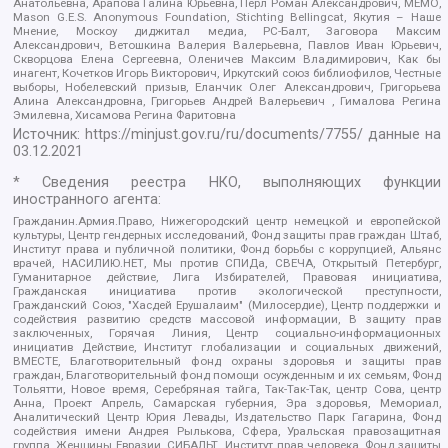
Анатольевна, Арапова Галина Юрьевна, Перл Роман Александрович, МЕМО,
Mason G.E.S. Anonymous Foundation, Stichting Bellingcat, Якутия – Наше
Мнение, Москоу диджитал медиа, РС-Балт, Заговора Максим
Александрович, Ветошкина Валерия Валерьевна, Павлов Иван Юрьевич,
Скворцова Елена Сергеевна, Оленичев Максим Владимирович, Как бы
инагент, Кочетков Игорь Викторович, Иркутский союз библиофилов, Честные
выборы, Нобелевский призыв, Еланчик Олег Александрович, Григорьева
Алина Александровна, Григорьев Андрей Валерьевич , Гималова Регина
Эмилевна, Хисамова Регина Фаритовна
Источник:
https://minjust.gov.ru/ru/documents/7755/
данные на
03.12.2021
* Сведения реестра НКО, выполняющих функции
иностранного агента:
Гражданин.Армия.Право, Нижегородский центр немецкой и европейской
культуры, Центр гендерных исследований, Фонд защиты прав граждан Штаб,
Институт права и публичной политики, Фонд борьбы с коррупцией, Альянс
врачей, НАСИЛИЮ.НЕТ, Мы против СПИДа, СВЕЧА, Открытый Петербург,
Гуманитарное действие, Лига Избирателей, Правовая инициатива,
Гражданская инициатива против экологической преступности,
Гражданский Союз, "Хасдей Ерушалаим" (Милосердие), Центр поддержки и
содействия развитию средств массовой информации, В защиту прав
заключенных, Горячая Линия, Центр социально-информационных
инициатив Действие, Институт глобализации и социальных движений,
ВМЕСТЕ, Благотворительный фонд охраны здоровья и защиты прав
граждан, Благотворительный фонд помощи осужденным и их семьям, Фонд
Тольятти, Новое время, Серебряная тайга, Так-Так-Так, центр Сова, центр
Анна, Проект Апрель, Самарская губерния, Эра здоровья, Мемориал,
Аналитический Центр Юрия Левады, Издательство Парк Гагарина, Фонд
содействия имени Андрея Рылькова, Сфера, Уральская правозащитная
группа, Женщины Евразии, СИБАЛЬТ, Институт прав человека, Фонд защиты