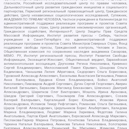
гласности, Российский исследовательский центр по правам человека,
Дальневосточный центр развития гражданских инициатив и социального
партнерства, Пермский региональный правозащитный центр, Гражданское
действие, Центр независимых социологических исследований, Сутяжник,
АКАДЕМИЯ ПО ПРАВАМ ЧЕЛОВЕКА, Частное учреждение в Калининграде по
административной поддержке реализации программ и проектов Совета
Министров северных стран, Центр развития некоммерческих организаций,
Гражданское содействие, Интернешнл-Р, Центр Защиты Прав Средств
Массовой Информации, Институт развития прессы - Сибирь, Частное
учреждение в Санкт-Петербурге по административной поддержке
реализации программ и проектов Совета Министров Северных Стран, Фонд
поддержки свободы прессы, Гражданский контроль, Человек и Закон,
Общественная комиссия по сохранению наследия академика Сахарова,
МЕМО. РУ, Институт региональной прессы, Институт Развития Свободы
Информации, Экозащита!-Женсовет, Общественный вердикт, Евразийская
антимонопольная ассоциация, Дзугкоева Регина Николаевна, Кривенко
Сергей Владимирович, Милославский Павел Юрьевич, Шнырова Ольга
Вадимовна, Чанышева Лилия Айратовна, Сидорович Ольга Борисовна,
Туровский Александр Алексеевич, Васильева Анастасия Евгеньевна, Ривина
Анна Валерьевна, Бурдина Юлия Владимировна, Бойко Анатолий
Николаевич, Пивоваров Андрей Сергеевич, Дугин Сергей Георгиевич, Аверин
Виталий Евгеньевич, Барахоев Магомед Бекханович, Шевченко Дмитрий
Александрович, Шарипков Олег Викторович, Мошель Ирина Ароновна,
Шведов Григорий Сергеевич, Пономарев Лев Александрович, Созаев
Валерий Валерьевич, Каргалицкий Борис Юльевич, Исакова Ирина
Александровна, Исламов Тимур Рифгатович, Романова Ольга Евгеньевна,
Щаров Сергей Алексадрович, Цирульников Борис Альбертович, Халидова
Марина Владимировна, Людевиг Марина Зариевна, Федотова Галина
Анатольевна, Паутов Юрий Анатольевич, Верховский Александр Маркович,
Пислакова-Паркер Марина Петровна, Кочеткова Татьяна Владимировна,
Чуркина Наталья Валерьевна, Акимова Татьяна Николаевна, Золотарева
Екатерина Александровна, Рачинский Ян Збигневич, Жемкова Елена