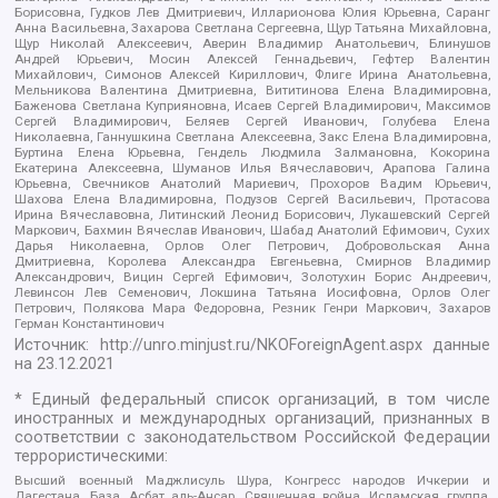
Борисовна, Гудков Лев Дмитриевич, Илларионова Юлия Юрьевна, Саранг
Анна Васильевна, Захарова Светлана Сергеевна, Щур Татьяна Михайловна,
Щур Николай Алексеевич, Аверин Владимир Анатольевич, Блинушов
Андрей Юрьевич, Мосин Алексей Геннадьевич, Гефтер Валентин
Михайлович, Симонов Алексей Кириллович, Флиге Ирина Анатольевна,
Мельникова Валентина Дмитриевна, Вититинова Елена Владимировна,
Баженова Светлана Куприяновна, Исаев Сергей Владимирович, Максимов
Сергей Владимирович, Беляев Сергей Иванович, Голубева Елена
Николаевна, Ганнушкина Светлана Алексеевна, Закс Елена Владимировна,
Буртина Елена Юрьевна, Гендель Людмила Залмановна, Кокорина
Екатерина Алексеевна, Шуманов Илья Вячеславович, Арапова Галина
Юрьевна, Свечников Анатолий Мариевич, Прохоров Вадим Юрьевич,
Шахова Елена Владимировна, Подузов Сергей Васильевич, Протасова
Ирина Вячеславовна, Литинский Леонид Борисович, Лукашевский Сергей
Маркович, Бахмин Вячеслав Иванович, Шабад Анатолий Ефимович, Сухих
Дарья Николаевна, Орлов Олег Петрович, Добровольская Анна
Дмитриевна, Королева Александра Евгеньевна, Смирнов Владимир
Александрович, Вицин Сергей Ефимович, Золотухин Борис Андреевич,
Левинсон Лев Семенович, Локшина Татьяна Иосифовна, Орлов Олег
Петрович, Полякова Мара Федоровна, Резник Генри Маркович, Захаров
Герман Константинович
Источник:
http://unro.minjust.ru/NKOForeignAgent.aspx
данные
на
23.12.2021
* Единый федеральный список организаций, в том числе
иностранных и международных организаций, признанных в
соответствии с законодательством Российской Федерации
террористическими:
Высший военный Маджлисуль Шура, Конгресс народов Ичкерии и
Дагестана, База, Асбат аль-Ансар, Священная война, Исламская группа,