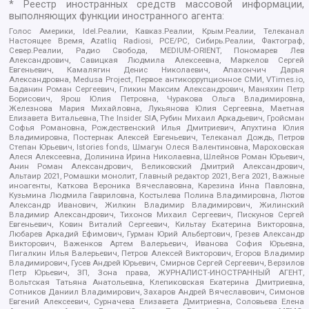
* Реестр иностранных средств массовой информации,
выполняющих функции иностранного агента:
Голос Америки, Idel.Реалии, Кавказ.Реалии, Крым.Реалии, Телеканал
Настоящее Время, Azatliq Radiosi, PCE/PC, Сибирь.Реалии, Фактограф,
Север.Реалии, Радио Свобода, MEDIUM-ORIENT, Пономарев Лев
Александрович, Савицкая Людмила Алексеевна, Маркелов Сергей
Евгеньевич, Камалягин Денис Николаевич, Апахончич Дарья
Александровна, Medusa Project, Первое антикоррупционное СМИ, VTimes.io,
Баданин Роман Сергеевич, Гликин Максим Александрович, Маняхин Петр
Борисович, Ярош Юлия Петровна, Чуракова Ольга Владимировна,
Железнова Мария Михайловна, Лукьянова Юлия Сергеевна, Маетная
Елизавета Витальевна, The Insider SIA, Рубин Михаил Аркадьевич, Гройсман
Софья Романовна, Рождественский Илья Дмитриевич, Апухтина Юлия
Владимировна, Постернак Алексей Евгеньевич, Телеканал Дождь, Петров
Степан Юрьевич, Istories fonds, Шмагун Олеся Валентиновна, Мароховская
Алеся Алексеевна, Долинина Ирина Николаевна, Шлейнов Роман Юрьевич,
Анин Роман Александрович, Великовский Дмитрий Александрович,
Альтаир 2021, Ромашки монолит, Главный редактор 2021, Вега 2021, Важные
иноагенты, Каткова Вероника Вячеславовна, Карезина Инна Павловна,
Кузьмина Людмила Гавриловна, Костылева Полина Владимировна, Лютов
Александр Иванович, Жилкин Владимир Владимирович, Жилинский
Владимир Александрович, Тихонов Михаил Сергеевич, Пискунов Сергей
Евгеньевич, Ковин Виталий Сергеевич, Кильтау Екатерина Викторовна,
Любарев Аркадий Ефимович, Гурман Юрий Альбертович, Грезев Александр
Викторович, Важенков Артем Валерьевич, Иванова София Юрьевна,
Пигалкин Илья Валерьевич, Петров Алексей Викторович, Егоров Владимир
Владимирович, Гусев Андрей Юрьевич, Смирнов Сергей Сергеевич, Верзилов
Петр Юрьевич, ЗП, Зона права, ЖУРНАЛИСТ-ИНОСТРАННЫЙ АГЕНТ,
Вольтская Татьяна Анатольевна, Клепиковская Екатерина Дмитриевна,
Сотников Даниил Владимирович, Захаров Андрей Вячеславович, Симонов
Евгений Алексеевич, Сурначева Елизавета Дмитриевна, Соловьева Елена