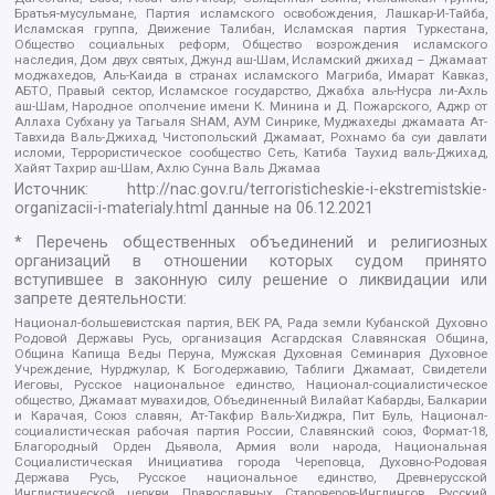
Братья-мусульмане, Партия исламского освобождения, Лашкар-И-Тайба,
Исламская группа, Движение Талибан, Исламская партия Туркестана,
Общество социальных реформ, Общество возрождения исламского
наследия, Дом двух святых, Джунд аш-Шам, Исламский джихад – Джамаат
моджахедов, Аль-Каида в странах исламского Магриба, Имарат Кавказ,
АБТО, Правый сектор, Исламское государство, Джабха аль-Нусра ли-Ахль
аш-Шам, Народное ополчение имени К. Минина и Д. Пожарского, Аджр от
Аллаха Субхану уа Тагьаля SHAM, АУМ Синрике, Муджахеды джамаата Ат-
Тавхида Валь-Джихад, Чистопольский Джамаат, Рохнамо ба суи давлати
исломи, Террористическое сообщество Сеть, Катиба Таухид валь-Джихад,
Хайят Тахрир аш-Шам, Ахлю Сунна Валь Джамаа
Источник:
http://nac.gov.ru/terroristicheskie-i-ekstremistskie-
organizacii-i-materialy.html
данные на
06.12.2021
* Перечень общественных объединений и религиозных
организаций в отношении которых судом принято
вступившее в законную силу решение о ликвидации или
запрете деятельности:
Национал-большевистская партия, ВЕК РА, Рада земли Кубанской Духовно
Родовой Державы Русь, организация Асгардская Славянская Община,
Община Капища Веды Перуна, Мужская Духовная Семинария Духовное
Учреждение, Нурджулар, К Богодержавию, Таблиги Джамаат, Свидетели
Иеговы, Русское национальное единство, Национал-социалистическое
общество, Джамаат мувахидов, Объединенный Вилайат Кабарды, Балкарии
и Карачая, Союз славян, Ат-Такфир Валь-Хиджра, Пит Буль, Национал-
социалистическая рабочая партия России, Славянский союз, Формат-18,
Благородный Орден Дьявола, Армия воли народа, Национальная
Социалистическая Инициатива города Череповца, Духовно-Родовая
Держава Русь, Русское национальное единство, Древнерусской
Инглистической церкви Православных Староверов-Инглингов, Русский