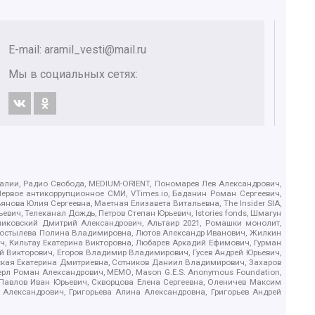
E-mail:
aramil_vesti@mail.ru
Мы в социальных сетях:
.Реалии, Радио Свобода, MEDIUM-ORIENT, Пономарев Лев Александрович,
ервое антикоррупционное СМИ, VTimes.io, Баданин Роман Сергеевич,
ова Юлия Сергеевна, Маетная Елизавета Витальевна, The Insider SIA,
ич, Телеканал Дождь, Петров Степан Юрьевич, Istories fonds, Шмагун
иковский Дмитрий Александрович, Альтаир 2021, Ромашки монолит,
, Костылева Полина Владимировна, Лютов Александр Иванович, Жилкин
, Кильтау Екатерина Викторовна, Любарев Аркадий Ефимович, Гурман
й Викторович, Егоров Владимир Владимирович, Гусев Андрей Юрьевич,
ская Екатерина Дмитриевна, Сотников Даниил Владимирович, Захаров
ерл Роман Александрович, МЕМО, Mason G.E.S. Anonymous Foundation,
, Павлов Иван Юрьевич, Скворцова Елена Сергеевна, Оленичев Максим
 Александрович, Григорьева Алина Александровна, Григорьев Андрей