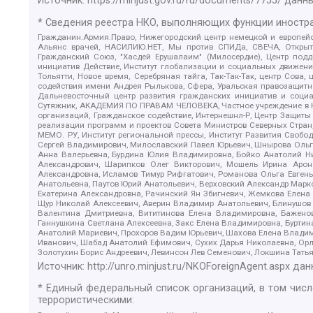
Источник:
https://minjust.gov.ru/ru/documents/7755/
данны
* Сведения реестра НКО, выполняющих функции иностра
Гражданин.Армия.Право, Нижегородский центр немецкой и европейск
Альянс врачей, НАСИЛИЮ.НЕТ, Мы против СПИДа, СВЕЧА, Открытый
Гражданский Союз, "Хасдей Ерушалаим" (Милосердие), Центр под
инициатив Действие, Институт глобализации и социальных движен
Тольятти, Новое время, Серебряная тайга, Так-Так-Так, центр Сова
содействия имени Андрея Рылькова, Сфера, Уральская правозащитна
Дальневосточный центр развития гражданских инициатив и социа
Сутяжник, АКАДЕМИЯ ПО ПРАВАМ ЧЕЛОВЕКА, Частное учреждение в Ка
организаций, Гражданское содействие, Интернешнл-Р, Центр Защиты
реализации программ и проектов Совета Министров Северных Стран
МЕМО. РУ, Институт региональной прессы, Институт Развития Своб
Сергей Владимирович, Милославский Павел Юрьевич, Шнырова Ольга
Анна Валерьевна, Бурдина Юлия Владимировна, Бойко Анатолий Ник
Александрович, Шарипков Олег Викторович, Мошель Ирина Ароно
Александровна, Исламов Тимур Рифгатович, Романова Ольга Евгень
Анатольевна, Паутов Юрий Анатольевич, Верховский Александр Марк
Екатерина Александровна, Рачинский Ян Збигневич, Жемкова Елена 
Щур Николай Алексеевич, Аверин Владимир Анатольевич, Блинушов 
Валентина Дмитриевна, Вититинова Елена Владимировна, Баженов
Ганнушкина Светлана Алексеевна, Закс Елена Владимировна, Буртин
Анатолий Мариевич, Прохоров Вадим Юрьевич, Шахова Елена Владими
Иванович, Шабад Анатолий Ефимович, Сухих Дарья Николаевна, Орл
Золотухин Борис Андреевич, Левинсон Лев Семенович, Локшина Тать
Источник:
http://unro.minjust.ru/NKOForeignAgent.aspx
дан
* Единый федеральный список организаций, в том чис
террористическими: