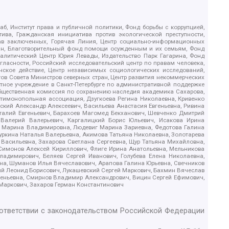
б, Институт права и публичной политики, Фонд борьбы с коррупцией,
ива, Гражданская инициатива против экологической преступности,
рав заключенных, Горячая Линия, Центр социально-информационных
дан, Благотворительный фонд помощи осужденным и их семьям, Фонд
 Аналитический Центр Юрия Левады, Издательство Парк Гагарина, Фонд
гласности, Российский исследовательский центр по правам человека,
ское действие, Центр независимых социологических исследований,
в Совета Министров северных стран, Центр развития некоммерческих
стное учреждение в Санкт-Петербурге по административной поддержке
Общественная комиссия по сохранению наследия академика Сахарова,
нтимонопольная ассоциация, Дзугкоева Регина Николаевна, Кривенко
кий Александр Алексеевич, Васильева Анастасия Евгеньевна, Ривина
италий Евгеньевич, Барахоев Магомед Бекханович, Шевченко Дмитрий
 Валерий Валерьевич, Каргалицкий Борис Юльевич, Исакова Ирина
ва Марина Владимировна, Людевиг Марина Зариевна, Федотова Галина
уркина Наталья Валерьевна, Акимова Татьяна Николаевна, Золотарева
 Васильевна, Захарова Светлана Сергеевна, Щур Татьяна Михайловна,
 Симонов Алексей Кириллович, Флиге Ирина Анатольевна, Мельникова
адимирович, Беляев Сергей Иванович, Голубева Елена Николаевна,
вна, Шуманов Илья Вячеславович, Арапова Галина Юрьевна, Свечников
ий Леонид Борисович, Лукашевский Сергей Маркович, Бахмин Вячеслав
геньевна, Смирнов Владимир Александрович, Вицин Сергей Ефимович,
 Маркович, Захаров Герман Константинович
оответствии с законодательством Российской Федерации