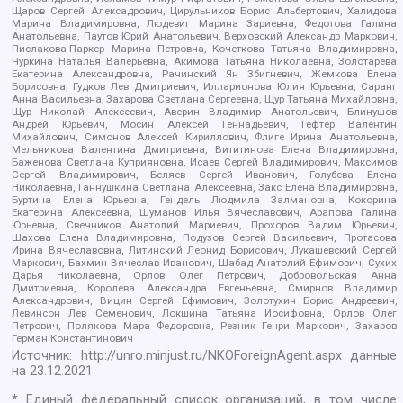
Щаров Сергей Алексадрович, Цирульников Борис Альбертович, Халидова
Марина Владимировна, Людевиг Марина Зариевна, Федотова Галина
Анатольевна, Паутов Юрий Анатольевич, Верховский Александр Маркович,
Пислакова-Паркер Марина Петровна, Кочеткова Татьяна Владимировна,
Чуркина Наталья Валерьевна, Акимова Татьяна Николаевна, Золотарева
Екатерина Александровна, Рачинский Ян Збигневич, Жемкова Елена
Борисовна, Гудков Лев Дмитриевич, Илларионова Юлия Юрьевна, Саранг
Анна Васильевна, Захарова Светлана Сергеевна, Щур Татьяна Михайловна,
Щур Николай Алексеевич, Аверин Владимир Анатольевич, Блинушов
Андрей Юрьевич, Мосин Алексей Геннадьевич, Гефтер Валентин
Михайлович, Симонов Алексей Кириллович, Флиге Ирина Анатольевна,
Мельникова Валентина Дмитриевна, Вититинова Елена Владимировна,
Баженова Светлана Куприяновна, Исаев Сергей Владимирович, Максимов
Сергей Владимирович, Беляев Сергей Иванович, Голубева Елена
Николаевна, Ганнушкина Светлана Алексеевна, Закс Елена Владимировна,
Буртина Елена Юрьевна, Гендель Людмила Залмановна, Кокорина
Екатерина Алексеевна, Шуманов Илья Вячеславович, Арапова Галина
Юрьевна, Свечников Анатолий Мариевич, Прохоров Вадим Юрьевич,
Шахова Елена Владимировна, Подузов Сергей Васильевич, Протасова
Ирина Вячеславовна, Литинский Леонид Борисович, Лукашевский Сергей
Маркович, Бахмин Вячеслав Иванович, Шабад Анатолий Ефимович, Сухих
Дарья Николаевна, Орлов Олег Петрович, Добровольская Анна
Дмитриевна, Королева Александра Евгеньевна, Смирнов Владимир
Александрович, Вицин Сергей Ефимович, Золотухин Борис Андреевич,
Левинсон Лев Семенович, Локшина Татьяна Иосифовна, Орлов Олег
Петрович, Полякова Мара Федоровна, Резник Генри Маркович, Захаров
Герман Константинович
Источник:
http://unro.minjust.ru/NKOForeignAgent.aspx
данные
на
23.12.2021
* Единый федеральный список организаций, в том числе