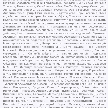
граждан, Благотворительный фонд помощи осужденным и их семьям, Фонд
Тольятти, Новое время, Серебряная тайга, Так-Так-Так, центр Сова, центр
Анна, Проект Апрель, Самарская губерния, Эра здоровья, Мемориал,
Аналитический Центр Юрия Левады, Издательство Парк Гагарина, Фонд
содействия имени Андрея Рылькова, Сфера, Уральская правозащитная
группа, Женщины Евразии, СИБАЛЬТ, Институт прав человека, Фонд защиты
гласности, Российский исследовательский центр по правам человека,
Дальневосточный центр развития гражданских инициатив и социального
партнерства, Пермский региональный правозащитный центр, Гражданское
действие, Центр независимых социологических исследований, Сутяжник,
АКАДЕМИЯ ПО ПРАВАМ ЧЕЛОВЕКА, Частное учреждение в Калининграде по
административной поддержке реализации программ и проектов Совета
Министров северных стран, Центр развития некоммерческих организаций,
Гражданское содействие, Интернешнл-Р, Центр Защиты Прав Средств
Массовой Информации, Институт развития прессы - Сибирь, Частное
учреждение в Санкт-Петербурге по административной поддержке
реализации программ и проектов Совета Министров Северных Стран, Фонд
поддержки свободы прессы, Гражданский контроль, Человек и Закон,
Общественная комиссия по сохранению наследия академика Сахарова,
МЕМО. РУ, Институт региональной прессы, Институт Развития Свободы
Информации, Экозащита!-Женсовет, Общественный вердикт, Евразийская
антимонопольная ассоциация, Дзугкоева Регина Николаевна, Кривенко
Сергей Владимирович, Милославский Павел Юрьевич, Шнырова Ольга
Вадимовна, Чанышева Лилия Айратовна, Сидорович Ольга Борисовна,
Туровский Александр Алексеевич, Васильева Анастасия Евгеньевна, Ривина
Анна Валерьевна, Бурдина Юлия Владимировна, Бойко Анатолий
Николаевич, Пивоваров Андрей Сергеевич, Дугин Сергей Георгиевич, Аверин
Виталий Евгеньевич, Барахоев Магомед Бекханович, Шевченко Дмитрий
Александрович, Шарипков Олег Викторович, Мошель Ирина Ароновна,
Шведов Григорий Сергеевич, Пономарев Лев Александрович, Созаев
Валерий Валерьевич, Каргалицкий Борис Юльевич, Исакова Ирина
Александровна, Исламов Тимур Рифгатович, Романова Ольга Евгеньевна,