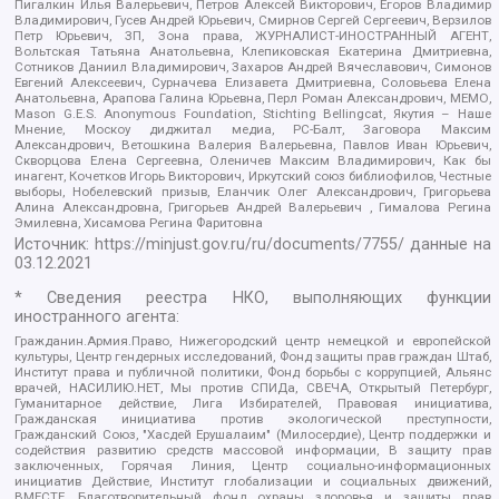
Пигалкин Илья Валерьевич, Петров Алексей Викторович, Егоров Владимир
Владимирович, Гусев Андрей Юрьевич, Смирнов Сергей Сергеевич, Верзилов
Петр Юрьевич, ЗП, Зона права, ЖУРНАЛИСТ-ИНОСТРАННЫЙ АГЕНТ,
Вольтская Татьяна Анатольевна, Клепиковская Екатерина Дмитриевна,
Сотников Даниил Владимирович, Захаров Андрей Вячеславович, Симонов
Евгений Алексеевич, Сурначева Елизавета Дмитриевна, Соловьева Елена
Анатольевна, Арапова Галина Юрьевна, Перл Роман Александрович, МЕМО,
Mason G.E.S. Anonymous Foundation, Stichting Bellingcat, Якутия – Наше
Мнение, Москоу диджитал медиа, РС-Балт, Заговора Максим
Александрович, Ветошкина Валерия Валерьевна, Павлов Иван Юрьевич,
Скворцова Елена Сергеевна, Оленичев Максим Владимирович, Как бы
инагент, Кочетков Игорь Викторович, Иркутский союз библиофилов, Честные
выборы, Нобелевский призыв, Еланчик Олег Александрович, Григорьева
Алина Александровна, Григорьев Андрей Валерьевич , Гималова Регина
Эмилевна, Хисамова Регина Фаритовна
Источник:
https://minjust.gov.ru/ru/documents/7755/
данные на
03.12.2021
* Сведения реестра НКО, выполняющих функции
иностранного агента:
Гражданин.Армия.Право, Нижегородский центр немецкой и европейской
культуры, Центр гендерных исследований, Фонд защиты прав граждан Штаб,
Институт права и публичной политики, Фонд борьбы с коррупцией, Альянс
врачей, НАСИЛИЮ.НЕТ, Мы против СПИДа, СВЕЧА, Открытый Петербург,
Гуманитарное действие, Лига Избирателей, Правовая инициатива,
Гражданская инициатива против экологической преступности,
Гражданский Союз, "Хасдей Ерушалаим" (Милосердие), Центр поддержки и
содействия развитию средств массовой информации, В защиту прав
заключенных, Горячая Линия, Центр социально-информационных
инициатив Действие, Институт глобализации и социальных движений,
ВМЕСТЕ, Благотворительный фонд охраны здоровья и защиты прав