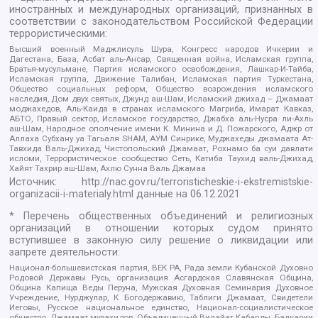
иностранных и международных организаций, признанных в
соответствии с законодательством Российской Федерации
террористическими:
Высший военный Маджлисуль Шура, Конгресс народов Ичкерии и
Дагестана, База, Асбат аль-Ансар, Священная война, Исламская группа,
Братья-мусульмане, Партия исламского освобождения, Лашкар-И-Тайба,
Исламская группа, Движение Талибан, Исламская партия Туркестана,
Общество социальных реформ, Общество возрождения исламского
наследия, Дом двух святых, Джунд аш-Шам, Исламский джихад – Джамаат
моджахедов, Аль-Каида в странах исламского Магриба, Имарат Кавказ,
АБТО, Правый сектор, Исламское государство, Джабха аль-Нусра ли-Ахль
аш-Шам, Народное ополчение имени К. Минина и Д. Пожарского, Аджр от
Аллаха Субхану уа Тагьаля SHAM, АУМ Синрике, Муджахеды джамаата Ат-
Тавхида Валь-Джихад, Чистопольский Джамаат, Рохнамо ба суи давлати
исломи, Террористическое сообщество Сеть, Катиба Таухид валь-Джихад,
Хайят Тахрир аш-Шам, Ахлю Сунна Валь Джамаа
Источник:
http://nac.gov.ru/terroristicheskie-i-ekstremistskie-
organizacii-i-materialy.html
данные на
06.12.2021
* Перечень общественных объединений и религиозных
организаций в отношении которых судом принято
вступившее в законную силу решение о ликвидации или
запрете деятельности:
Национал-большевистская партия, ВЕК РА, Рада земли Кубанской Духовно
Родовой Державы Русь, организация Асгардская Славянская Община,
Община Капища Веды Перуна, Мужская Духовная Семинария Духовное
Учреждение, Нурджулар, К Богодержавию, Таблиги Джамаат, Свидетели
Иеговы, Русское национальное единство, Национал-социалистическое
общество, Джамаат мувахидов, Объединенный Вилайат Кабарды, Балкарии