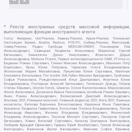
* Реестр иностранных средств массовой информации,
выполняющих функции иностранного агента:
Голос Америки, Idel.Реалии, Кавказ.Реалии, Крым.Реалии, Телеканал
Настоящее Время, Azatliq Radiosi, PCE/PC, Сибирь.Реалии, Фактограф,
Север.Реалии, Радио Свобода, MEDIUM-ORIENT, Пономарев Лев
Александрович, Савицкая Людмила Алексеевна, Маркелов Сергей
Евгеньевич, Камалягин Денис Николаевич, Апахончич Дарья
Александровна, Medusa Project, Первое антикоррупционное СМИ, VTimes.io,
Баданин Роман Сергеевич, Гликин Максим Александрович, Маняхин Петр
Борисович, Ярош Юлия Петровна, Чуракова Ольга Владимировна,
Железнова Мария Михайловна, Лукьянова Юлия Сергеевна, Маетная
Елизавета Витальевна, The Insider SIA, Рубин Михаил Аркадьевич, Гройсман
Софья Романовна, Рождественский Илья Дмитриевич, Апухтина Юлия
Владимировна, Постернак Алексей Евгеньевич, Телеканал Дождь, Петров
Степан Юрьевич, Istories fonds, Шмагун Олеся Валентиновна, Мароховская
Алеся Алексеевна, Долинина Ирина Николаевна, Шлейнов Роман Юрьевич,
Анин Роман Александрович, Великовский Дмитрий Александрович,
Альтаир 2021, Ромашки монолит, Главный редактор 2021, Вега 2021, Важные
иноагенты, Каткова Вероника Вячеславовна, Карезина Инна Павловна,
Кузьмина Людмила Гавриловна, Костылева Полина Владимировна, Лютов
Александр Иванович, Жилкин Владимир Владимирович, Жилинский
Владимир Александрович, Тихонов Михаил Сергеевич, Пискунов Сергей
Евгеньевич, Ковин Виталий Сергеевич, Кильтау Екатерина Викторовна,
Любарев Аркадий Ефимович, Гурман Юрий Альбертович, Грезев Александр
Викторович, Важенков Артем Валерьевич, Иванова София Юрьевна,