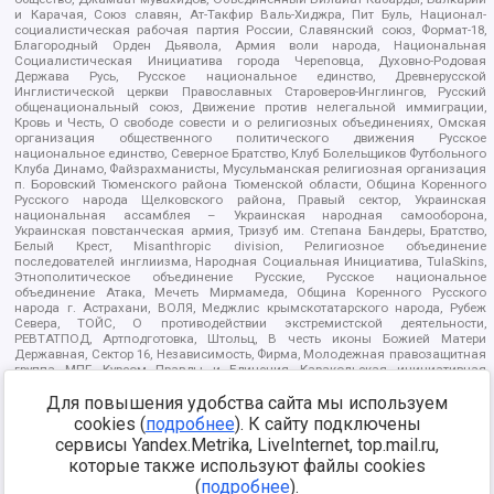
и Карачая, Союз славян, Ат-Такфир Валь-Хиджра, Пит Буль, Национал-
социалистическая рабочая партия России, Славянский союз, Формат-18,
Благородный Орден Дьявола, Армия воли народа, Национальная
Социалистическая Инициатива города Череповца, Духовно-Родовая
Держава Русь, Русское национальное единство, Древнерусской
Инглистической церкви Православных Староверов-Инглингов, Русский
общенациональный союз, Движение против нелегальной иммиграции,
Кровь и Честь, О свободе совести и о религиозных объединениях, Омская
организация общественного политического движения Русское
национальное единство, Северное Братство, Клуб Болельщиков Футбольного
Клуба Динамо, Файзрахманисты, Мусульманская религиозная организация
п. Боровский Тюменского района Тюменской области, Община Коренного
Русского народа Щелковского района, Правый сектор, Украинская
национальная ассамблея – Украинская народная самооборона,
Украинская повстанческая армия, Тризуб им. Степана Бандеры, Братство,
Белый Крест, Misanthropic division, Религиозное объединение
последователей инглиизма, Народная Социальная Инициатива, TulaSkins,
Этнополитическое объединение Русские, Русское национальное
объединение Атака, Мечеть Мирмамеда, Община Коренного Русского
народа г. Астрахани, ВОЛЯ, Меджлис крымскотатарского народа, Рубеж
Севера, ТОЙС, О противодействии экстремистской деятельности,
РЕВТАТПОД, Артподготовка, Штольц, В честь иконы Божией Матери
Державная, Сектор 16, Независимость, Фирма, Молодежная правозащитная
группа МПГ, Курсом Правды и Единения, Каракольская инициативная
группа, Автоград Крю, Союз Славянских Сил Руси, Алля-Аят,
Благотворительный пансионат Ак Умут, Русская республика Русь,
Для повышения удобства сайта мы используем
Арестантское уголовное единство, Башкорт, Нация и свобода, W.H.С., Фалунь
cookies (
подробнее
). К сайту подключены
Дафа, Иртыш Ultras, Русский Патриотический клуб-Новокузнецк/РПК,
сервисы Yandex.Metrika, LiveInternet, top.mail.ru,
Сибирский державный союз, Фонд борьбы с коррупцией, Фонд защиты прав
граждан, Штабы Навального, Совет граждан СССР Прикубанского округа г.
которые также используют файлы cookies
Краснодара
(
подробнее
).