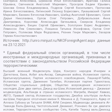
Екатерина Алексеевна, Шуманов Илья Вячеславович, Арапова Галина
Юрьевна, Свечников Анатолий Мариевич, Прохоров Вадим Юрьевич,
Шахова Елена Владимировна, Подузов Сергей Васильевич, Протасова
Ирина Вячеславовна, Литинский Леонид Борисович, Лукашевский Сергей
Маркович, Бахмин Вячеслав Иванович, Шабад Анатолий Ефимович, Сухих
Дарья Николаевна, Орлов Олег Петрович, Добровольская Анна
Дмитриевна, Королева Александра Евгеньевна, Смирнов Владимир
Александрович, Вицин Сергей Ефимович, Золотухин Борис Андреевич,
Левинсон Лев Семенович, Локшина Татьяна Иосифовна, Орлов Олег
Петрович, Полякова Мара Федоровна, Резник Генри Маркович, Захаров
Герман Константинович
Источник:
http://unro.minjust.ru/NKOForeignAgent.aspx
данные
на
23.12.2021
* Единый федеральный список организаций, в том числе
иностранных и международных организаций, признанных в
соответствии с законодательством Российской Федерации
террористическими:
Высший военный Маджлисуль Шура, Конгресс народов Ичкерии и
Дагестана, База, Асбат аль-Ансар, Священная война, Исламская группа,
Братья-мусульмане, Партия исламского освобождения, Лашкар-И-Тайба,
Исламская группа, Движение Талибан, Исламская партия Туркестана,
Общество социальных реформ, Общество возрождения исламского
наследия, Дом двух святых, Джунд аш-Шам, Исламский джихад – Джамаат
моджахедов, Аль-Каида в странах исламского Магриба, Имарат Кавказ,
АБТО, Правый сектор, Исламское государство, Джабха аль-Нусра ли-Ахль
аш-Шам, Народное ополчение имени К. Минина и Д. Пожарского, Аджр от
Аллаха Субхану уа Тагьаля SHAM, АУМ Синрике, Муджахеды джамаата Ат-
Тавхида Валь-Джихад, Чистопольский Джамаат, Рохнамо ба суи давлати
исломи, Террористическое сообщество Сеть, Катиба Таухид валь-Джихад,