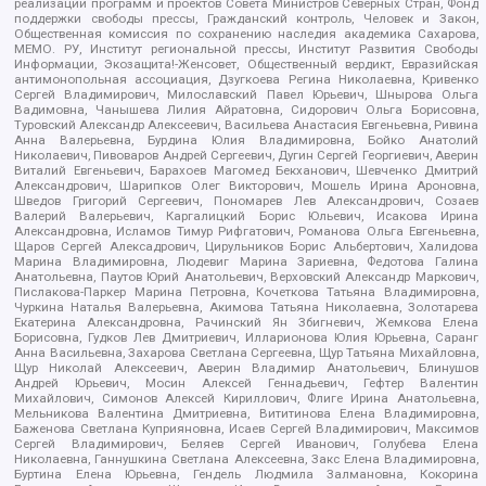
реализации программ и проектов Совета Министров Северных Стран, Фонд
поддержки свободы прессы, Гражданский контроль, Человек и Закон,
Общественная комиссия по сохранению наследия академика Сахарова,
МЕМО. РУ, Институт региональной прессы, Институт Развития Свободы
Информации, Экозащита!-Женсовет, Общественный вердикт, Евразийская
антимонопольная ассоциация, Дзугкоева Регина Николаевна, Кривенко
Сергей Владимирович, Милославский Павел Юрьевич, Шнырова Ольга
Вадимовна, Чанышева Лилия Айратовна, Сидорович Ольга Борисовна,
Туровский Александр Алексеевич, Васильева Анастасия Евгеньевна, Ривина
Анна Валерьевна, Бурдина Юлия Владимировна, Бойко Анатолий
Николаевич, Пивоваров Андрей Сергеевич, Дугин Сергей Георгиевич, Аверин
Виталий Евгеньевич, Барахоев Магомед Бекханович, Шевченко Дмитрий
Александрович, Шарипков Олег Викторович, Мошель Ирина Ароновна,
Шведов Григорий Сергеевич, Пономарев Лев Александрович, Созаев
Валерий Валерьевич, Каргалицкий Борис Юльевич, Исакова Ирина
Александровна, Исламов Тимур Рифгатович, Романова Ольга Евгеньевна,
Щаров Сергей Алексадрович, Цирульников Борис Альбертович, Халидова
Марина Владимировна, Людевиг Марина Зариевна, Федотова Галина
Анатольевна, Паутов Юрий Анатольевич, Верховский Александр Маркович,
Пислакова-Паркер Марина Петровна, Кочеткова Татьяна Владимировна,
Чуркина Наталья Валерьевна, Акимова Татьяна Николаевна, Золотарева
Екатерина Александровна, Рачинский Ян Збигневич, Жемкова Елена
Борисовна, Гудков Лев Дмитриевич, Илларионова Юлия Юрьевна, Саранг
Анна Васильевна, Захарова Светлана Сергеевна, Щур Татьяна Михайловна,
Щур Николай Алексеевич, Аверин Владимир Анатольевич, Блинушов
Андрей Юрьевич, Мосин Алексей Геннадьевич, Гефтер Валентин
Михайлович, Симонов Алексей Кириллович, Флиге Ирина Анатольевна,
Мельникова Валентина Дмитриевна, Вититинова Елена Владимировна,
Баженова Светлана Куприяновна, Исаев Сергей Владимирович, Максимов
Сергей Владимирович, Беляев Сергей Иванович, Голубева Елена
Николаевна, Ганнушкина Светлана Алексеевна, Закс Елена Владимировна,
Буртина Елена Юрьевна, Гендель Людмила Залмановна, Кокорина