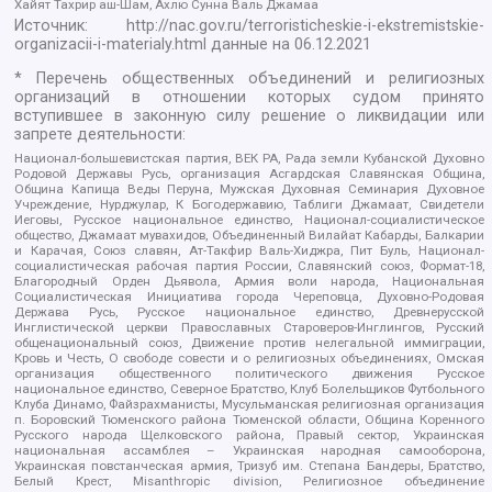
Хайят Тахрир аш-Шам, Ахлю Сунна Валь Джамаа
Источник:
http://nac.gov.ru/terroristicheskie-i-ekstremistskie-
organizacii-i-materialy.html
данные на
06.12.2021
* Перечень общественных объединений и религиозных
организаций в отношении которых судом принято
вступившее в законную силу решение о ликвидации или
запрете деятельности:
Национал-большевистская партия, ВЕК РА, Рада земли Кубанской Духовно
Родовой Державы Русь, организация Асгардская Славянская Община,
Община Капища Веды Перуна, Мужская Духовная Семинария Духовное
Учреждение, Нурджулар, К Богодержавию, Таблиги Джамаат, Свидетели
Иеговы, Русское национальное единство, Национал-социалистическое
общество, Джамаат мувахидов, Объединенный Вилайат Кабарды, Балкарии
и Карачая, Союз славян, Ат-Такфир Валь-Хиджра, Пит Буль, Национал-
социалистическая рабочая партия России, Славянский союз, Формат-18,
Благородный Орден Дьявола, Армия воли народа, Национальная
Социалистическая Инициатива города Череповца, Духовно-Родовая
Держава Русь, Русское национальное единство, Древнерусской
Инглистической церкви Православных Староверов-Инглингов, Русский
общенациональный союз, Движение против нелегальной иммиграции,
Кровь и Честь, О свободе совести и о религиозных объединениях, Омская
организация общественного политического движения Русское
национальное единство, Северное Братство, Клуб Болельщиков Футбольного
Клуба Динамо, Файзрахманисты, Мусульманская религиозная организация
п. Боровский Тюменского района Тюменской области, Община Коренного
Русского народа Щелковского района, Правый сектор, Украинская
национальная ассамблея – Украинская народная самооборона,
Украинская повстанческая армия, Тризуб им. Степана Бандеры, Братство,
Белый Крест, Misanthropic division, Религиозное объединение