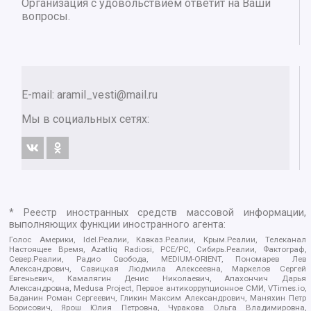
Организация с удовольствием ответит на Ваши
вопросы.
E-mail:
aramil_vesti@mail.ru
Мы в социальных сетях:
* Реестр иностранных средств массовой информации,
выполняющих функции иностранного агента:
Голос Америки, Idel.Реалии, Кавказ.Реалии, Крым.Реалии, Телеканал
Настоящее Время, Azatliq Radiosi, PCE/PC, Сибирь.Реалии, Фактограф,
Север.Реалии, Радио Свобода, MEDIUM-ORIENT, Пономарев Лев
Александрович, Савицкая Людмила Алексеевна, Маркелов Сергей
Евгеньевич, Камалягин Денис Николаевич, Апахончич Дарья
Александровна, Medusa Project, Первое антикоррупционное СМИ, VTimes.io,
Баданин Роман Сергеевич, Гликин Максим Александрович, Маняхин Петр
Борисович, Ярош Юлия Петровна, Чуракова Ольга Владимировна,