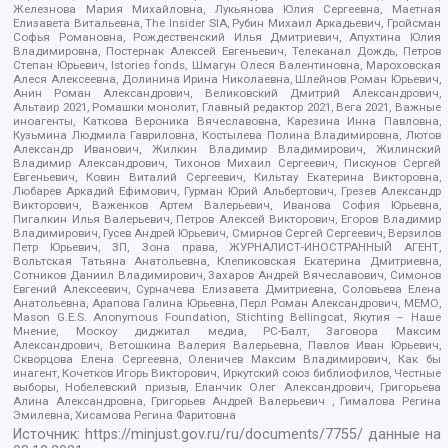
Железнова Мария Михайловна, Лукьянова Юлия Сергеевна, Маетная
Елизавета Витальевна, The Insider SIA, Рубин Михаил Аркадьевич, Гройсман
Софья Романовна, Рождественский Илья Дмитриевич, Апухтина Юлия
Владимировна, Постернак Алексей Евгеньевич, Телеканал Дождь, Петров
Степан Юрьевич, Istories fonds, Шмагун Олеся Валентиновна, Мароховская
Алеся Алексеевна, Долинина Ирина Николаевна, Шлейнов Роман Юрьевич,
Анин Роман Александрович, Великовский Дмитрий Александрович,
Альтаир 2021, Ромашки монолит, Главный редактор 2021, Вега 2021, Важные
иноагенты, Каткова Вероника Вячеславовна, Карезина Инна Павловна,
Кузьмина Людмила Гавриловна, Костылева Полина Владимировна, Лютов
Александр Иванович, Жилкин Владимир Владимирович, Жилинский
Владимир Александрович, Тихонов Михаил Сергеевич, Пискунов Сергей
Евгеньевич, Ковин Виталий Сергеевич, Кильтау Екатерина Викторовна,
Любарев Аркадий Ефимович, Гурман Юрий Альбертович, Грезев Александр
Викторович, Важенков Артем Валерьевич, Иванова София Юрьевна,
Пигалкин Илья Валерьевич, Петров Алексей Викторович, Егоров Владимир
Владимирович, Гусев Андрей Юрьевич, Смирнов Сергей Сергеевич, Верзилов
Петр Юрьевич, ЗП, Зона права, ЖУРНАЛИСТ-ИНОСТРАННЫЙ АГЕНТ,
Вольтская Татьяна Анатольевна, Клепиковская Екатерина Дмитриевна,
Сотников Даниил Владимирович, Захаров Андрей Вячеславович, Симонов
Евгений Алексеевич, Сурначева Елизавета Дмитриевна, Соловьева Елена
Анатольевна, Арапова Галина Юрьевна, Перл Роман Александрович, МЕМО,
Mason G.E.S. Anonymous Foundation, Stichting Bellingcat, Якутия – Наше
Мнение, Москоу диджитал медиа, РС-Балт, Заговора Максим
Александрович, Ветошкина Валерия Валерьевна, Павлов Иван Юрьевич,
Скворцова Елена Сергеевна, Оленичев Максим Владимирович, Как бы
инагент, Кочетков Игорь Викторович, Иркутский союз библиофилов, Честные
выборы, Нобелевский призыв, Еланчик Олег Александрович, Григорьева
Алина Александровна, Григорьев Андрей Валерьевич , Гималова Регина
Эмилевна, Хисамова Регина Фаритовна
Источник:
https://minjust.gov.ru/ru/documents/7755/
данные на