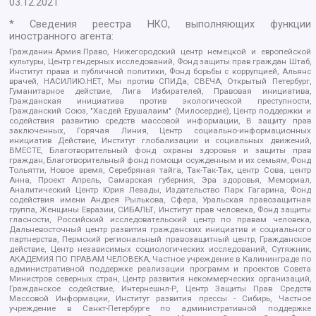
03.12.2021
* Сведения реестра НКО, выполняющих функции
иностранного агента:
Гражданин.Армия.Право, Нижегородский центр немецкой и европейской
культуры, Центр гендерных исследований, Фонд защиты прав граждан Штаб,
Институт права и публичной политики, Фонд борьбы с коррупцией, Альянс
врачей, НАСИЛИЮ.НЕТ, Мы против СПИДа, СВЕЧА, Открытый Петербург,
Гуманитарное действие, Лига Избирателей, Правовая инициатива,
Гражданская инициатива против экологической преступности,
Гражданский Союз, "Хасдей Ерушалаим" (Милосердие), Центр поддержки и
содействия развитию средств массовой информации, В защиту прав
заключенных, Горячая Линия, Центр социально-информационных
инициатив Действие, Институт глобализации и социальных движений,
ВМЕСТЕ, Благотворительный фонд охраны здоровья и защиты прав
граждан, Благотворительный фонд помощи осужденным и их семьям, Фонд
Тольятти, Новое время, Серебряная тайга, Так-Так-Так, центр Сова, центр
Анна, Проект Апрель, Самарская губерния, Эра здоровья, Мемориал,
Аналитический Центр Юрия Левады, Издательство Парк Гагарина, Фонд
содействия имени Андрея Рылькова, Сфера, Уральская правозащитная
группа, Женщины Евразии, СИБАЛЬТ, Институт прав человека, Фонд защиты
гласности, Российский исследовательский центр по правам человека,
Дальневосточный центр развития гражданских инициатив и социального
партнерства, Пермский региональный правозащитный центр, Гражданское
действие, Центр независимых социологических исследований, Сутяжник,
АКАДЕМИЯ ПО ПРАВАМ ЧЕЛОВЕКА, Частное учреждение в Калининграде по
административной поддержке реализации программ и проектов Совета
Министров северных стран, Центр развития некоммерческих организаций,
Гражданское содействие, Интернешнл-Р, Центр Защиты Прав Средств
Массовой Информации, Институт развития прессы - Сибирь, Частное
учреждение в Санкт-Петербурге по административной поддержке