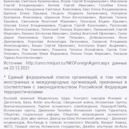
Баженова Светлана Куприяновна, Исаев Сергей Владимирович, Максимов
Сергей Владимирович, Беляев Сергей Иванович, Голубева Елена
Николаевна, Ганнушкина Светлана Алексеевна, Закс Елена Владимировна,
Буртина Елена Юрьевна, Гендель Людмила Залмановна, Кокорина
Екатерина Алексеевна, Шуманов Илья Вячеславович, Арапова Галина
Юрьевна, Свечников Анатолий Мариевич, Прохоров Вадим Юрьевич,
Шахова Елена Владимировна, Подузов Сергей Васильевич, Протасова
Ирина Вячеславовна, Литинский Леонид Борисович, Лукашевский Сергей
Маркович, Бахмин Вячеслав Иванович, Шабад Анатолий Ефимович, Сухих
Дарья Николаевна, Орлов Олег Петрович, Добровольская Анна
Дмитриевна, Королева Александра Евгеньевна, Смирнов Владимир
Александрович, Вицин Сергей Ефимович, Золотухин Борис Андреевич,
Левинсон Лев Семенович, Локшина Татьяна Иосифовна, Орлов Олег
Петрович, Полякова Мара Федоровна, Резник Генри Маркович, Захаров
Герман Константинович
Источник:
http://unro.minjust.ru/NKOForeignAgent.aspx
данные
на
23.12.2021
* Единый федеральный список организаций, в том числе
иностранных и международных организаций, признанных в
соответствии с законодательством Российской Федерации
террористическими:
Высший военный Маджлисуль Шура, Конгресс народов Ичкерии и
Дагестана, База, Асбат аль-Ансар, Священная война, Исламская группа,
Братья-мусульмане, Партия исламского освобождения, Лашкар-И-Тайба,
Исламская группа, Движение Талибан, Исламская партия Туркестана,
Общество социальных реформ, Общество возрождения исламского
наследия, Дом двух святых, Джунд аш-Шам, Исламский джихад – Джамаат
моджахедов, Аль-Каида в странах исламского Магриба, Имарат Кавказ,
АБТО, Правый сектор, Исламское государство, Джабха аль-Нусра ли-Ахль