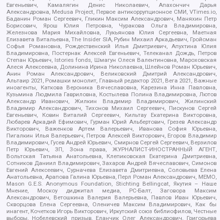
Евгеньевич, Камалягин Денис Николаевич, Апахончич Дарья
Александровна, Medusa Project, Первое антикоррупционное СМИ, VTimes.io,
Баданин Роман Сергеевич, Гликин Максим Александрович, Маняхин Петр
Борисович, Ярош Юлия Петровна, Чуракова Ольга Владимировна,
Железнова Мария Михайловна, Лукьянова Юлия Сергеевна, Маетная
Елизавета Витальевна, The Insider SIA, Рубин Михаил Аркадьевич, Гройсман
Софья Романовна, Рождественский Илья Дмитриевич, Апухтина Юлия
Владимировна, Постернак Алексей Евгеньевич, Телеканал Дождь, Петров
Степан Юрьевич, Istories fonds, Шмагун Олеся Валентиновна, Мароховская
Алеся Алексеевна, Долинина Ирина Николаевна, Шлейнов Роман Юрьевич,
Анин Роман Александрович, Великовский Дмитрий Александрович,
Альтаир 2021, Ромашки монолит, Главный редактор 2021, Вега 2021, Важные
иноагенты, Каткова Вероника Вячеславовна, Карезина Инна Павловна,
Кузьмина Людмила Гавриловна, Костылева Полина Владимировна, Лютов
Александр Иванович, Жилкин Владимир Владимирович, Жилинский
Владимир Александрович, Тихонов Михаил Сергеевич, Пискунов Сергей
Евгеньевич, Ковин Виталий Сергеевич, Кильтау Екатерина Викторовна,
Любарев Аркадий Ефимович, Гурман Юрий Альбертович, Грезев Александр
Викторович, Важенков Артем Валерьевич, Иванова София Юрьевна,
Пигалкин Илья Валерьевич, Петров Алексей Викторович, Егоров Владимир
Владимирович, Гусев Андрей Юрьевич, Смирнов Сергей Сергеевич, Верзилов
Петр Юрьевич, ЗП, Зона права, ЖУРНАЛИСТ-ИНОСТРАННЫЙ АГЕНТ,
Вольтская Татьяна Анатольевна, Клепиковская Екатерина Дмитриевна,
Сотников Даниил Владимирович, Захаров Андрей Вячеславович, Симонов
Евгений Алексеевич, Сурначева Елизавета Дмитриевна, Соловьева Елена
Анатольевна, Арапова Галина Юрьевна, Перл Роман Александрович, МЕМО,
Mason G.E.S. Anonymous Foundation, Stichting Bellingcat, Якутия – Наше
Мнение, Москоу диджитал медиа, РС-Балт, Заговора Максим
Александрович, Ветошкина Валерия Валерьевна, Павлов Иван Юрьевич,
Скворцова Елена Сергеевна, Оленичев Максим Владимирович, Как бы
инагент, Кочетков Игорь Викторович, Иркутский союз библиофилов, Честные
выборы, Нобелевский призыв, Еланчик Олег Александрович, Григорьева