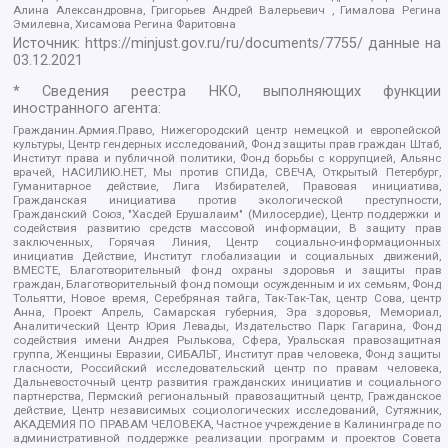
Алина Александровна, Григорьев Андрей Валерьевич , Гималова Регина
Эмилевна, Хисамова Регина Фаритовна
Источник:
https://minjust.gov.ru/ru/documents/7755/
данные на
03.12.2021
* Сведения реестра НКО, выполняющих функции
иностранного агента:
Гражданин.Армия.Право, Нижегородский центр немецкой и европейской
культуры, Центр гендерных исследований, Фонд защиты прав граждан Штаб,
Институт права и публичной политики, Фонд борьбы с коррупцией, Альянс
врачей, НАСИЛИЮ.НЕТ, Мы против СПИДа, СВЕЧА, Открытый Петербург,
Гуманитарное действие, Лига Избирателей, Правовая инициатива,
Гражданская инициатива против экологической преступности,
Гражданский Союз, "Хасдей Ерушалаим" (Милосердие), Центр поддержки и
содействия развитию средств массовой информации, В защиту прав
заключенных, Горячая Линия, Центр социально-информационных
инициатив Действие, Институт глобализации и социальных движений,
ВМЕСТЕ, Благотворительный фонд охраны здоровья и защиты прав
граждан, Благотворительный фонд помощи осужденным и их семьям, Фонд
Тольятти, Новое время, Серебряная тайга, Так-Так-Так, центр Сова, центр
Анна, Проект Апрель, Самарская губерния, Эра здоровья, Мемориал,
Аналитический Центр Юрия Левады, Издательство Парк Гагарина, Фонд
содействия имени Андрея Рылькова, Сфера, Уральская правозащитная
группа, Женщины Евразии, СИБАЛЬТ, Институт прав человека, Фонд защиты
гласности, Российский исследовательский центр по правам человека,
Дальневосточный центр развития гражданских инициатив и социального
партнерства, Пермский региональный правозащитный центр, Гражданское
действие, Центр независимых социологических исследований, Сутяжник,
АКАДЕМИЯ ПО ПРАВАМ ЧЕЛОВЕКА, Частное учреждение в Калининграде по
административной поддержке реализации программ и проектов Совета