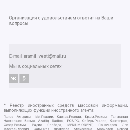
Организация с удовольствием ответит на Ваши
вопросы.
E-mail:
aramil_vesti@mail.ru
Мы в социальных сетях:
* Реестр иностранных средств массовой информации,
выполняющих функции иностранного агента:
Голос Америки, Idel.Реалии, Кавказ.Реалии, Крым.Реалии, Телеканал
Настоящее Время, Azatliq Radiosi, PCE/PC, Сибирь.Реалии, Фактограф,
Север.Реалии, Радио Свобода, MEDIUM-ORIENT, Пономарев Лев
Александрович, Савицкая Людмила Алексеевна, Маркелов Сергей