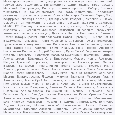
Министров северных стран, Центр развития некоммерческих организаций,
Гражданское содействие, Интернешнл-Р, Центр Защиты Прав Средств
Массовой Информации, Институт развития прессы - Сибирь, Частное
учреждение в Санкт-Петербурге по административной поддержке
реализации программ и проектов Совета Министров Северных Стран, Фонд
поддержки свободы прессы, Гражданский контроль, Человек и Закон,
Общественная комиссия по сохранению наследия академика Сахарова,
МЕМО. РУ, Институт региональной прессы, Институт Развития Свободы
Информации, Экозащита!-Женсовет, Общественный вердикт, Евразийская
антимонопольная ассоциация, Дзугкоева Регина Николаевна, Кривенко
Сергей Владимирович, Милославский Павел Юрьевич, Шнырова Ольга
Вадимовна, Чанышева Лилия Айратовна, Сидорович Ольга Борисовна,
Туровский Александр Алексеевич, Васильева Анастасия Евгеньевна, Ривина
Анна Валерьевна, Бурдина Юлия Владимировна, Бойко Анатолий
Николаевич, Пивоваров Андрей Сергеевич, Дугин Сергей Георгиевич, Аверин
Виталий Евгеньевич, Барахоев Магомед Бекханович, Шевченко Дмитрий
Александрович, Шарипков Олег Викторович, Мошель Ирина Ароновна,
Шведов Григорий Сергеевич, Пономарев Лев Александрович, Созаев
Валерий Валерьевич, Каргалицкий Борис Юльевич, Исакова Ирина
Александровна, Исламов Тимур Рифгатович, Романова Ольга Евгеньевна,
Щаров Сергей Алексадрович, Цирульников Борис Альбертович, Халидова
Марина Владимировна, Людевиг Марина Зариевна, Федотова Галина
Анатольевна, Паутов Юрий Анатольевич, Верховский Александр Маркович,
Пислакова-Паркер Марина Петровна, Кочеткова Татьяна Владимировна,
Чуркина Наталья Валерьевна, Акимова Татьяна Николаевна, Золотарева
Екатерина Александровна, Рачинский Ян Збигневич, Жемкова Елена
Борисовна, Гудков Лев Дмитриевич, Илларионова Юлия Юрьевна, Саранг
Анна Васильевна, Захарова Светлана Сергеевна, Щур Татьяна Михайловна,
Щур Николай Алексеевич, Аверин Владимир Анатольевич, Блинушов
Андрей Юрьевич, Мосин Алексей Геннадьевич, Гефтер Валентин
Михайлович, Симонов Алексей Кириллович, Флиге Ирина Анатольевна,
Мельникова Валентина Дмитриевна, Вититинова Елена Владимировна,