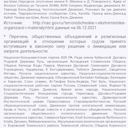
аш-Шам, Народное ополчение имени К. Минина и Д. Пожарского, Аджр от
Аллаха Субхану уа Тагьаля SHAM, АУМ Синрике, Муджахеды джамаата Ат-
Тавхида Валь-Джихад, Чистопольский Джамаат, Рохнамо ба суи давлати
исломи, Террористическое сообщество Сеть, Катиба Таухид валь-Джихад,
Хайят Тахрир аш-Шам, Ахлю Сунна Валь Джамаа
Источник:
http://nac.gov.ru/terroristicheskie-i-ekstremistskie-
organizacii-i-materialy.html
данные на
06.12.2021
* Перечень общественных объединений и религиозных
организаций в отношении которых судом принято
вступившее в законную силу решение о ликвидации или
запрете деятельности:
Национал-большевистская партия, ВЕК РА, Рада земли Кубанской Духовно
Родовой Державы Русь, организация Асгардская Славянская Община,
Община Капища Веды Перуна, Мужская Духовная Семинария Духовное
Учреждение, Нурджулар, К Богодержавию, Таблиги Джамаат, Свидетели
Иеговы, Русское национальное единство, Национал-социалистическое
общество, Джамаат мувахидов, Объединенный Вилайат Кабарды, Балкарии
и Карачая, Союз славян, Ат-Такфир Валь-Хиджра, Пит Буль, Национал-
социалистическая рабочая партия России, Славянский союз, Формат-18,
Благородный Орден Дьявола, Армия воли народа, Национальная
Социалистическая Инициатива города Череповца, Духовно-Родовая
Держава Русь, Русское национальное единство, Древнерусской
Инглистической церкви Православных Староверов-Инглингов, Русский
общенациональный союз, Движение против нелегальной иммиграции,
Кровь и Честь, О свободе совести и о религиозных объединениях, Омская
организация общественного политического движения Русское
национальное единство, Северное Братство, Клуб Болельщиков Футбольного
Клуба Динамо, Файзрахманисты, Мусульманская религиозная организация
п. Боровский Тюменского района Тюменской области, Община Коренного