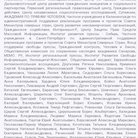
Дальневосточный центр развития гражданских инициатив и социального
партнерства, Пермский региональный правозащитный центр, Гражданское
действие, Центр независимых социологических исследований, Сутяжник,
АКАДЕМИЯ ПО ПРАВАМ ЧЕЛОВЕКА, Частное учреждение в Калининграде по
административной поддержке реализации программ и проектов Совета
Министров северных стран, Центр развития некоммерческих организаций,
Гражданское содействие, Интернешнл-Р, Центр Защиты Прав Средств
Массовой Информации, Институт развития прессы - Сибирь, Частное
учреждение в Санкт-Петербурге по административной поддержке
реализации программ и проектов Совета Министров Северных Стран, Фонд
поддержки свободы прессы, Гражданский контроль, Человек и Закон,
Общественная комиссия по сохранению наследия академика Сахарова,
МЕМО. РУ, Институт региональной прессы, Институт Развития Свободы
Информации, Экозащита!-Женсовет, Общественный вердикт, Евразийская
антимонопольная ассоциация, Дзугкоева Регина Николаевна, Кривенко
Сергей Владимирович, Милославский Павел Юрьевич, Шнырова Ольга
Вадимовна, Чанышева Лилия Айратовна, Сидорович Ольга Борисовна,
Туровский Александр Алексеевич, Васильева Анастасия Евгеньевна, Ривина
Анна Валерьевна, Бурдина Юлия Владимировна, Бойко Анатолий
Николаевич, Пивоваров Андрей Сергеевич, Дугин Сергей Георгиевич, Аверин
Виталий Евгеньевич, Барахоев Магомед Бекханович, Шевченко Дмитрий
Александрович, Шарипков Олег Викторович, Мошель Ирина Ароновна,
Шведов Григорий Сергеевич, Пономарев Лев Александрович, Созаев
Валерий Валерьевич, Каргалицкий Борис Юльевич, Исакова Ирина
Александровна, Исламов Тимур Рифгатович, Романова Ольга Евгеньевна,
Щаров Сергей Алексадрович, Цирульников Борис Альбертович, Халидова
Марина Владимировна, Людевиг Марина Зариевна, Федотова Галина
Анатольевна, Паутов Юрий Анатольевич, Верховский Александр Маркович,
Пислакова-Паркер Марина Петровна, Кочеткова Татьяна Владимировна,
Чуркина Наталья Валерьевна, Акимова Татьяна Николаевна, Золотарева
Екатерина Александровна, Рачинский Ян Збигневич, Жемкова Елена
Борисовна, Гудков Лев Дмитриевич, Илларионова Юлия Юрьевна, Саранг