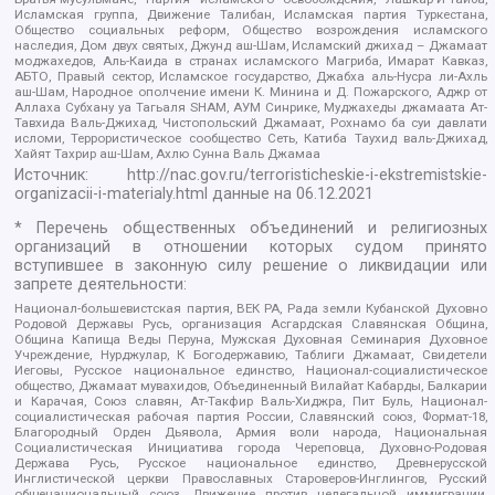
Исламская группа, Движение Талибан, Исламская партия Туркестана,
Общество социальных реформ, Общество возрождения исламского
наследия, Дом двух святых, Джунд аш-Шам, Исламский джихад – Джамаат
моджахедов, Аль-Каида в странах исламского Магриба, Имарат Кавказ,
АБТО, Правый сектор, Исламское государство, Джабха аль-Нусра ли-Ахль
аш-Шам, Народное ополчение имени К. Минина и Д. Пожарского, Аджр от
Аллаха Субхану уа Тагьаля SHAM, АУМ Синрике, Муджахеды джамаата Ат-
Тавхида Валь-Джихад, Чистопольский Джамаат, Рохнамо ба суи давлати
исломи, Террористическое сообщество Сеть, Катиба Таухид валь-Джихад,
Хайят Тахрир аш-Шам, Ахлю Сунна Валь Джамаа
Источник:
http://nac.gov.ru/terroristicheskie-i-ekstremistskie-
organizacii-i-materialy.html
данные на
06.12.2021
* Перечень общественных объединений и религиозных
организаций в отношении которых судом принято
вступившее в законную силу решение о ликвидации или
запрете деятельности:
Национал-большевистская партия, ВЕК РА, Рада земли Кубанской Духовно
Родовой Державы Русь, организация Асгардская Славянская Община,
Община Капища Веды Перуна, Мужская Духовная Семинария Духовное
Учреждение, Нурджулар, К Богодержавию, Таблиги Джамаат, Свидетели
Иеговы, Русское национальное единство, Национал-социалистическое
общество, Джамаат мувахидов, Объединенный Вилайат Кабарды, Балкарии
и Карачая, Союз славян, Ат-Такфир Валь-Хиджра, Пит Буль, Национал-
социалистическая рабочая партия России, Славянский союз, Формат-18,
Благородный Орден Дьявола, Армия воли народа, Национальная
Социалистическая Инициатива города Череповца, Духовно-Родовая
Держава Русь, Русское национальное единство, Древнерусской
Инглистической церкви Православных Староверов-Инглингов, Русский
общенациональный союз, Движение против нелегальной иммиграции,