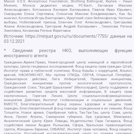
Mason G.E.S. Anonymous Foundation, Stichting Bellingcat, Якутия – Наше
Мнение, Москоу диджитал медиа, РС-Балт, Заговора Максим
Александрович, Ветошкина Валерия Валерьевна, Павлов Иван Юрьевич,
Скворцова Елена Сергеевна, Оленичев Максим Владимирович, Как бы
инагент, Кочетков Игорь Викторович, Иркутский союз библиофилов, Честные
выборы, Нобелевский призыв, Еланчик Олег Александрович, Григорьева
Алина Александровна, Григорьев Андрей Валерьевич , Гималова Регина
Эмилевна, Хисамова Регина Фаритовна
Источник:
https://minjust.gov.ru/ru/documents/7755/
данные на
03.12.2021
* Сведения реестра НКО, выполняющих функции
иностранного агента:
Гражданин.Армия.Право, Нижегородский центр немецкой и европейской
культуры, Центр гендерных исследований, Фонд защиты прав граждан Штаб,
Институт права и публичной политики, Фонд борьбы с коррупцией, Альянс
врачей, НАСИЛИЮ.НЕТ, Мы против СПИДа, СВЕЧА, Открытый Петербург,
Гуманитарное действие, Лига Избирателей, Правовая инициатива,
Гражданская инициатива против экологической преступности,
Гражданский Союз, "Хасдей Ерушалаим" (Милосердие), Центр поддержки и
содействия развитию средств массовой информации, В защиту прав
заключенных, Горячая Линия, Центр социально-информационных
инициатив Действие, Институт глобализации и социальных движений,
ВМЕСТЕ, Благотворительный фонд охраны здоровья и защиты прав
граждан, Благотворительный фонд помощи осужденным и их семьям, Фонд
Тольятти, Новое время, Серебряная тайга, Так-Так-Так, центр Сова, центр
Анна, Проект Апрель, Самарская губерния, Эра здоровья, Мемориал,
Аналитический Центр Юрия Левады, Издательство Парк Гагарина, Фонд
содействия имени Андрея Рылькова, Сфера, Уральская правозащитная
группа, Женщины Евразии, СИБАЛЬТ, Институт прав человека, Фонд защиты
гласности, Российский исследовательский центр по правам человека,