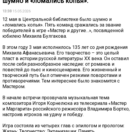
шумно и «ломались копья».
13:38
15.05.2026
12 мая в Центральной библиотеке было шумно и
«ломались копья». Пять команд сражались за звание
победителей в игре «Мастер и другие…», посвященной
юбилею Михаила Булгакова.
В этом году 3 мая исполнилось 135 лет со дня рождения
Михаила Афанасьевича. Его творчество – это целый
пласт в истории русской литературы XX века. Он оставил
после себя разнообразное наследие: от романов и
повестей до пьес и киносценариев. Его жизненный и
творческий путь был отмечен резкими поворотами и
противоречиями. Тем интереснее было знакомится с
Мастером.
В начале встречи прозвучала музыкальная тема
композитора Игоря Корнелюка из телесериала «Мастер
и Маргарита» российского режиссёра Владимира Бортко,
настроив игроков на удачу и победу.
Игра состояла из четырех глав с эпилогом и прологом:
Жизнь; Творчество; Экранизации; Память.