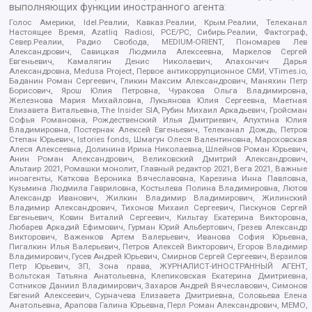
выполняющих функции иностранного агента:
Голос Америки, Idel.Реалии, Кавказ.Реалии, Крым.Реалии, Телеканал
Настоящее Время, Azatliq Radiosi, PCE/PC, Сибирь.Реалии, Фактограф,
Север.Реалии, Радио Свобода, MEDIUM-ORIENT, Пономарев Лев
Александрович, Савицкая Людмила Алексеевна, Маркелов Сергей
Евгеньевич, Камалягин Денис Николаевич, Апахончич Дарья
Александровна, Medusa Project, Первое антикоррупционное СМИ, VTimes.io,
Баданин Роман Сергеевич, Гликин Максим Александрович, Маняхин Петр
Борисович, Ярош Юлия Петровна, Чуракова Ольга Владимировна,
Железнова Мария Михайловна, Лукьянова Юлия Сергеевна, Маетная
Елизавета Витальевна, The Insider SIA, Рубин Михаил Аркадьевич, Гройсман
Софья Романовна, Рождественский Илья Дмитриевич, Апухтина Юлия
Владимировна, Постернак Алексей Евгеньевич, Телеканал Дождь, Петров
Степан Юрьевич, Istories fonds, Шмагун Олеся Валентиновна, Мароховская
Алеся Алексеевна, Долинина Ирина Николаевна, Шлейнов Роман Юрьевич,
Анин Роман Александрович, Великовский Дмитрий Александрович,
Альтаир 2021, Ромашки монолит, Главный редактор 2021, Вега 2021, Важные
иноагенты, Каткова Вероника Вячеславовна, Карезина Инна Павловна,
Кузьмина Людмила Гавриловна, Костылева Полина Владимировна, Лютов
Александр Иванович, Жилкин Владимир Владимирович, Жилинский
Владимир Александрович, Тихонов Михаил Сергеевич, Пискунов Сергей
Евгеньевич, Ковин Виталий Сергеевич, Кильтау Екатерина Викторовна,
Любарев Аркадий Ефимович, Гурман Юрий Альбертович, Грезев Александр
Викторович, Важенков Артем Валерьевич, Иванова София Юрьевна,
Пигалкин Илья Валерьевич, Петров Алексей Викторович, Егоров Владимир
Владимирович, Гусев Андрей Юрьевич, Смирнов Сергей Сергеевич, Верзилов
Петр Юрьевич, ЗП, Зона права, ЖУРНАЛИСТ-ИНОСТРАННЫЙ АГЕНТ,
Вольтская Татьяна Анатольевна, Клепиковская Екатерина Дмитриевна,
Сотников Даниил Владимирович, Захаров Андрей Вячеславович, Симонов
Евгений Алексеевич, Сурначева Елизавета Дмитриевна, Соловьева Елена
Анатольевна, Арапова Галина Юрьевна, Перл Роман Александрович, МЕМО,