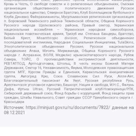
Кровь и Честь, О свободе совести и о религиозных объединениях, Омская
организация общественного политического движения Русское
национальное единство, Северное Братство, Клуб Болельщиков Футбольного
Клуба Динамо, Файзрахманисты, Мусульманская религиозная организация
п. Боровский Тюменского района Тюменской области, Община Коренного
Русского народа Щелковского района, Правый сектор, Украинская
национальная ассамблея – Украинская народная самооборона,
Украинская повстанческая армия, Тризуб им. Степана Бандеры, Братство,
Белый Крест, Misanthropic division, Религиозное объединение
последователей инглиизма, Народная Социальная Инициатива, TulaSkins,
Этнополитическое объединение Русские, Русское национальное
объединение Атака, Мечеть Мирмамеда, Община Коренного Русского
народа г. Астрахани, ВОЛЯ, Меджлис крымскотатарского народа, Рубеж
Севера, ТОЙС, О противодействии экстремистской деятельности,
РЕВТАТПОД, Артподготовка, Штольц, В честь иконы Божией Матери
Державная, Сектор 16, Независимость, Фирма, Молодежная правозащитная
группа МПГ, Курсом Правды и Единения, Каракольская инициативная
группа, Автоград Крю, Союз Славянских Сил Руси, Алля-Аят,
Благотворительный пансионат Ак Умут, Русская республика Русь,
Арестантское уголовное единство, Башкорт, Нация и свобода, W.H.С., Фалунь
Дафа, Иртыш Ultras, Русский Патриотический клуб-Новокузнецк/РПК,
Сибирский державный союз, Фонд борьбы с коррупцией, Фонд защиты прав
граждан, Штабы Навального, Совет граждан СССР Прикубанского округа г.
Краснодара
Источник:
https://minjust.gov.ru/ru/documents/7822/
данные на
08.12.2021