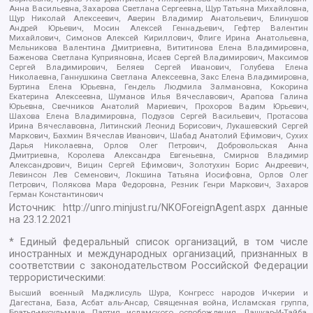
Анна Васильевна, Захарова Светлана Сергеевна, Щур Татьяна Михайловна,
Щур Николай Алексеевич, Аверин Владимир Анатольевич, Блинушов
Андрей Юрьевич, Мосин Алексей Геннадьевич, Гефтер Валентин
Михайлович, Симонов Алексей Кириллович, Флиге Ирина Анатольевна,
Мельникова Валентина Дмитриевна, Вититинова Елена Владимировна,
Баженова Светлана Куприяновна, Исаев Сергей Владимирович, Максимов
Сергей Владимирович, Беляев Сергей Иванович, Голубева Елена
Николаевна, Ганнушкина Светлана Алексеевна, Закс Елена Владимировна,
Буртина Елена Юрьевна, Гендель Людмила Залмановна, Кокорина
Екатерина Алексеевна, Шуманов Илья Вячеславович, Арапова Галина
Юрьевна, Свечников Анатолий Мариевич, Прохоров Вадим Юрьевич,
Шахова Елена Владимировна, Подузов Сергей Васильевич, Протасова
Ирина Вячеславовна, Литинский Леонид Борисович, Лукашевский Сергей
Маркович, Бахмин Вячеслав Иванович, Шабад Анатолий Ефимович, Сухих
Дарья Николаевна, Орлов Олег Петрович, Добровольская Анна
Дмитриевна, Королева Александра Евгеньевна, Смирнов Владимир
Александрович, Вицин Сергей Ефимович, Золотухин Борис Андреевич,
Левинсон Лев Семенович, Локшина Татьяна Иосифовна, Орлов Олег
Петрович, Полякова Мара Федоровна, Резник Генри Маркович, Захаров
Герман Константинович
Источник:
http://unro.minjust.ru/NKOForeignAgent.aspx
данные
на
23.12.2021
* Единый федеральный список организаций, в том числе
иностранных и международных организаций, признанных в
соответствии с законодательством Российской Федерации
террористическими:
Высший военный Маджлисуль Шура, Конгресс народов Ичкерии и
Дагестана, База, Асбат аль-Ансар, Священная война, Исламская группа,
Братья-мусульмане, Партия исламского освобождения, Лашкар-И-Тайба,