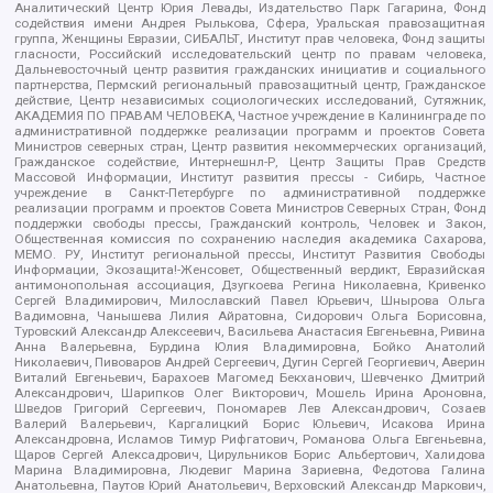
Аналитический Центр Юрия Левады, Издательство Парк Гагарина, Фонд
содействия имени Андрея Рылькова, Сфера, Уральская правозащитная
группа, Женщины Евразии, СИБАЛЬТ, Институт прав человека, Фонд защиты
гласности, Российский исследовательский центр по правам человека,
Дальневосточный центр развития гражданских инициатив и социального
партнерства, Пермский региональный правозащитный центр, Гражданское
действие, Центр независимых социологических исследований, Сутяжник,
АКАДЕМИЯ ПО ПРАВАМ ЧЕЛОВЕКА, Частное учреждение в Калининграде по
административной поддержке реализации программ и проектов Совета
Министров северных стран, Центр развития некоммерческих организаций,
Гражданское содействие, Интернешнл-Р, Центр Защиты Прав Средств
Массовой Информации, Институт развития прессы - Сибирь, Частное
учреждение в Санкт-Петербурге по административной поддержке
реализации программ и проектов Совета Министров Северных Стран, Фонд
поддержки свободы прессы, Гражданский контроль, Человек и Закон,
Общественная комиссия по сохранению наследия академика Сахарова,
МЕМО. РУ, Институт региональной прессы, Институт Развития Свободы
Информации, Экозащита!-Женсовет, Общественный вердикт, Евразийская
антимонопольная ассоциация, Дзугкоева Регина Николаевна, Кривенко
Сергей Владимирович, Милославский Павел Юрьевич, Шнырова Ольга
Вадимовна, Чанышева Лилия Айратовна, Сидорович Ольга Борисовна,
Туровский Александр Алексеевич, Васильева Анастасия Евгеньевна, Ривина
Анна Валерьевна, Бурдина Юлия Владимировна, Бойко Анатолий
Николаевич, Пивоваров Андрей Сергеевич, Дугин Сергей Георгиевич, Аверин
Виталий Евгеньевич, Барахоев Магомед Бекханович, Шевченко Дмитрий
Александрович, Шарипков Олег Викторович, Мошель Ирина Ароновна,
Шведов Григорий Сергеевич, Пономарев Лев Александрович, Созаев
Валерий Валерьевич, Каргалицкий Борис Юльевич, Исакова Ирина
Александровна, Исламов Тимур Рифгатович, Романова Ольга Евгеньевна,
Щаров Сергей Алексадрович, Цирульников Борис Альбертович, Халидова
Марина Владимировна, Людевиг Марина Зариевна, Федотова Галина
Анатольевна, Паутов Юрий Анатольевич, Верховский Александр Маркович,