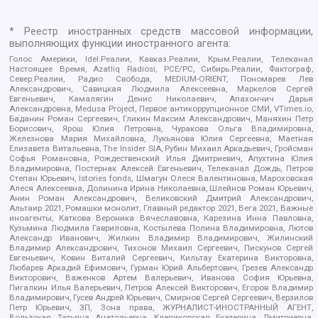
* Реестр иностранных средств массовой информации,
выполняющих функции иностранного агента:
Голос Америки, Idel.Реалии, Кавказ.Реалии, Крым.Реалии, Телеканал
Настоящее Время, Azatliq Radiosi, PCE/PC, Сибирь.Реалии, Фактограф,
Север.Реалии, Радио Свобода, MEDIUM-ORIENT, Пономарев Лев
Александрович, Савицкая Людмила Алексеевна, Маркелов Сергей
Евгеньевич, Камалягин Денис Николаевич, Апахончич Дарья
Александровна, Medusa Project, Первое антикоррупционное СМИ, VTimes.io,
Баданин Роман Сергеевич, Гликин Максим Александрович, Маняхин Петр
Борисович, Ярош Юлия Петровна, Чуракова Ольга Владимировна,
Железнова Мария Михайловна, Лукьянова Юлия Сергеевна, Маетная
Елизавета Витальевна, The Insider SIA, Рубин Михаил Аркадьевич, Гройсман
Софья Романовна, Рождественский Илья Дмитриевич, Апухтина Юлия
Владимировна, Постернак Алексей Евгеньевич, Телеканал Дождь, Петров
Степан Юрьевич, Istories fonds, Шмагун Олеся Валентиновна, Мароховская
Алеся Алексеевна, Долинина Ирина Николаевна, Шлейнов Роман Юрьевич,
Анин Роман Александрович, Великовский Дмитрий Александрович,
Альтаир 2021, Ромашки монолит, Главный редактор 2021, Вега 2021, Важные
иноагенты, Каткова Вероника Вячеславовна, Карезина Инна Павловна,
Кузьмина Людмила Гавриловна, Костылева Полина Владимировна, Лютов
Александр Иванович, Жилкин Владимир Владимирович, Жилинский
Владимир Александрович, Тихонов Михаил Сергеевич, Пискунов Сергей
Евгеньевич, Ковин Виталий Сергеевич, Кильтау Екатерина Викторовна,
Любарев Аркадий Ефимович, Гурман Юрий Альбертович, Грезев Александр
Викторович, Важенков Артем Валерьевич, Иванова София Юрьевна,
Пигалкин Илья Валерьевич, Петров Алексей Викторович, Егоров Владимир
Владимирович, Гусев Андрей Юрьевич, Смирнов Сергей Сергеевич, Верзилов
Петр Юрьевич, ЗП, Зона права, ЖУРНАЛИСТ-ИНОСТРАННЫЙ АГЕНТ,
Вольтская Татьяна Анатольевна, Клепиковская Екатерина Дмитриевна,