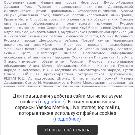
Социалистическая Инициатива города Череповца, Духовно-Родовая
Держава Русь, Русское национальное единство, Древнерусской
Инглистической церкви Православных Староверов-Инглингов, Русский
общенациональный союз, Движение против нелегальной иммиграции,
Кровь и Честь, О свободе совести и о религиозных объединениях, Омская
организация общественного политического движения Русское
национальное единство, Северное Братство, Клуб Болельщиков Футбольного
Клуба Динамо, Файзрахманисты, Мусульманская религиозная организация
п. Боровский Тюменского района Тюменской области, Община Коренного
Русского народа Щелковского района, Правый сектор, Украинская
национальная ассамблея – Украинская народная самооборона,
Украинская повстанческая армия, Тризуб им. Степана Бандеры, Братство,
Белый Крест, Misanthropic division, Религиозное объединение
последователей инглиизма, Народная Социальная Инициатива, TulaSkins,
Этнополитическое объединение Русские, Русское национальное
объединение Атака, Мечеть Мирмамеда, Община Коренного Русского
народа г. Астрахани, ВОЛЯ, Меджлис крымскотатарского народа, Рубеж
Севера, ТОЙС, О противодействии экстремистской деятельности,
РЕВТАТПОД, Артподготовка, Штольц, В честь иконы Божией Матери
Державная, Сектор 16, Независимость, Фирма, Молодежная правозащитная
группа МПГ, Курсом Правды и Единения, Каракольская инициативная
группа, Автоград Крю, Союз Славянских Сил Руси, Алля-Аят,
Благотворительный пансионат Ак Умут, Русская республика Русь,
Для повышения удобства сайта мы используем
Арестантское уголовное единство, Башкорт, Нация и свобода, W.H.С., Фалунь
cookies (
подробнее
). К сайту подключены
Дафа, Иртыш Ultras, Русский Патриотический клуб-Новокузнецк/РПК,
сервисы Yandex.Metrika, LiveInternet, top.mail.ru,
Сибирский державный союз, Фонд борьбы с коррупцией, Фонд защиты прав
граждан, Штабы Навального, Совет граждан СССР Прикубанского округа г.
которые также используют файлы cookies
Краснодара
(
подробнее
).
Источник:
https://minjust.gov.ru/ru/documents/7822/
данные на
08.12.2021
Я согласен/согласна