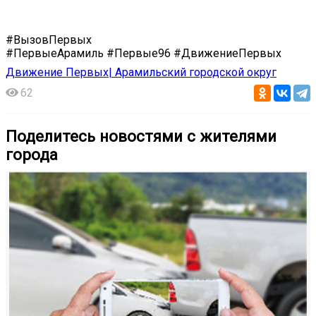
#ВызовПервых
#ПервыеАрамиль #Первые96 #ДвижениеПервых
Движение Первых| Арамильский городской округ
62
Поделитесь новостями с жителями
города