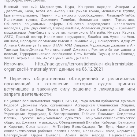
террористическими:
Высший военный Маджлисуль Шура, Конгресс народов Ичкерии и
Дагестана, База, Асбат аль-Ансар, Священная война, Исламская группа,
Братья-мусульмане, Партия исламского освобождения, Лашкар-И-Тайба,
Исламская группа, Движение Талибан, Исламская партия Туркестана,
Общество социальных реформ, Общество возрождения исламского
наследия, Дом двух святых, Джунд аш-Шам, Исламский джихад – Джамаат
моджахедов, Аль-Каида в странах исламского Магриба, Имарат Кавказ,
АБТО, Правый сектор, Исламское государство, Джабха аль-Нусра ли-Ахль
аш-Шам, Народное ополчение имени К. Минина и Д. Пожарского, Аджр от
Аллаха Субхану уа Тагьаля SHAM, АУМ Синрике, Муджахеды джамаата Ат-
Тавхида Валь-Джихад, Чистопольский Джамаат, Рохнамо ба суи давлати
исломи, Террористическое сообщество Сеть, Катиба Таухид валь-Джихад,
Хайят Тахрир аш-Шам, Ахлю Сунна Валь Джамаа
Источник:
http://nac.gov.ru/terroristicheskie-i-ekstremistskie-
organizacii-i-materialy.html
данные на
06.12.2021
* Перечень общественных объединений и религиозных
организаций в отношении которых судом принято
вступившее в законную силу решение о ликвидации или
запрете деятельности:
Национал-большевистская партия, ВЕК РА, Рада земли Кубанской Духовно
Родовой Державы Русь, организация Асгардская Славянская Община,
Община Капища Веды Перуна, Мужская Духовная Семинария Духовное
Учреждение, Нурджулар, К Богодержавию, Таблиги Джамаат, Свидетели
Иеговы, Русское национальное единство, Национал-социалистическое
общество, Джамаат мувахидов, Объединенный Вилайат Кабарды, Балкарии
и Карачая, Союз славян, Ат-Такфир Валь-Хиджра, Пит Буль, Национал-
социалистическая рабочая партия России, Славянский союз, Формат-18,
Благородный Орден Дьявола, Армия воли народа, Национальная