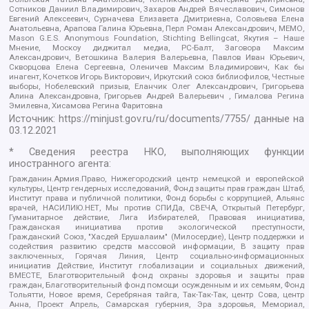
Сотников Даниил Владимирович, Захаров Андрей Вячеславович, Симонов
Евгений Алексеевич, Сурначева Елизавета Дмитриевна, Соловьева Елена
Анатольевна, Арапова Галина Юрьевна, Перл Роман Александрович, МЕМО,
Mason G.E.S. Anonymous Foundation, Stichting Bellingcat, Якутия – Наше
Мнение, Москоу диджитал медиа, РС-Балт, Заговора Максим
Александрович, Ветошкина Валерия Валерьевна, Павлов Иван Юрьевич,
Скворцова Елена Сергеевна, Оленичев Максим Владимирович, Как бы
инагент, Кочетков Игорь Викторович, Иркутский союз библиофилов, Честные
выборы, Нобелевский призыв, Еланчик Олег Александрович, Григорьева
Алина Александровна, Григорьев Андрей Валерьевич , Гималова Регина
Эмилевна, Хисамова Регина Фаритовна
Источник:
https://minjust.gov.ru/ru/documents/7755/
данные на
03.12.2021
* Сведения реестра НКО, выполняющих функции
иностранного агента:
Гражданин.Армия.Право, Нижегородский центр немецкой и европейской
культуры, Центр гендерных исследований, Фонд защиты прав граждан Штаб,
Институт права и публичной политики, Фонд борьбы с коррупцией, Альянс
врачей, НАСИЛИЮ.НЕТ, Мы против СПИДа, СВЕЧА, Открытый Петербург,
Гуманитарное действие, Лига Избирателей, Правовая инициатива,
Гражданская инициатива против экологической преступности,
Гражданский Союз, "Хасдей Ерушалаим" (Милосердие), Центр поддержки и
содействия развитию средств массовой информации, В защиту прав
заключенных, Горячая Линия, Центр социально-информационных
инициатив Действие, Институт глобализации и социальных движений,
ВМЕСТЕ, Благотворительный фонд охраны здоровья и защиты прав
граждан, Благотворительный фонд помощи осужденным и их семьям, Фонд
Тольятти, Новое время, Серебряная тайга, Так-Так-Так, центр Сова, центр
Анна, Проект Апрель, Самарская губерния, Эра здоровья, Мемориал,