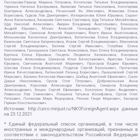
Пислакова-Паркер Марина Петровна, Кочеткова Татьяна Владимировна,
Чуркина Наталья Валерьевна, Акимова Татьяна Николаевна, Золотарева
Екатерина Александровна, Рачинский Ян Збигневич, Жемкова Елена
Борисовна, Гудков Лев Дмитриевич, Илларионова Юлия Юрьевна, Саранг
Анна Васильевна, Захарова Светлана Сергеевна, Щур Татьяна Михайловна,
Щур Николай Алексеевич, Аверин Владимир Анатольевич, Блинушов
Андрей Юрьевич, Мосин Алексей Геннадьевич, Гефтер Валентин
Михайлович, Симонов Алексей Кириллович, Флиге Ирина Анатольевна,
Мельникова Валентина Дмитриевна, Вититинова Елена Владимировна,
Баженова Светлана Куприяновна, Исаев Сергей Владимирович, Максимов
Сергей Владимирович, Беляев Сергей Иванович, Голубева Елена
Николаевна, Ганнушкина Светлана Алексеевна, Закс Елена Владимировна,
Буртина Елена Юрьевна, Гендель Людмила Залмановна, Кокорина
Екатерина Алексеевна, Шуманов Илья Вячеславович, Арапова Галина
Юрьевна, Свечников Анатолий Мариевич, Прохоров Вадим Юрьевич,
Шахова Елена Владимировна, Подузов Сергей Васильевич, Протасова
Ирина Вячеславовна, Литинский Леонид Борисович, Лукашевский Сергей
Маркович, Бахмин Вячеслав Иванович, Шабад Анатолий Ефимович, Сухих
Дарья Николаевна, Орлов Олег Петрович, Добровольская Анна
Дмитриевна, Королева Александра Евгеньевна, Смирнов Владимир
Александрович, Вицин Сергей Ефимович, Золотухин Борис Андреевич,
Левинсон Лев Семенович, Локшина Татьяна Иосифовна, Орлов Олег
Петрович, Полякова Мара Федоровна, Резник Генри Маркович, Захаров
Герман Константинович
Источник:
http://unro.minjust.ru/NKOForeignAgent.aspx
данные
на
23.12.2021
* Единый федеральный список организаций, в том числе
иностранных и международных организаций, признанных в
соответствии с законодательством Российской Федерации