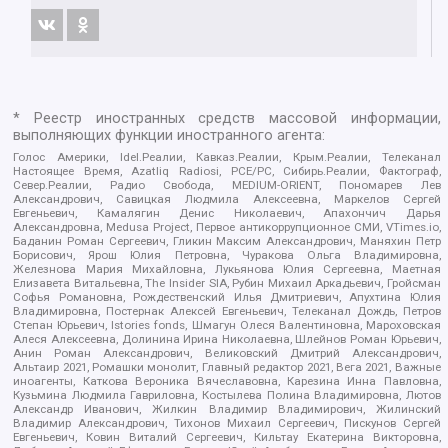
* Реестр иностранных средств массовой информации,
выполняющих функции иностранного агента:
Голос Америки, Idel.Реалии, Кавказ.Реалии, Крым.Реалии, Телеканал
Настоящее Время, Azatliq Radiosi, PCE/PC, Сибирь.Реалии, Фактограф,
Север.Реалии, Радио Свобода, MEDIUM-ORIENT, Пономарев Лев
Александрович, Савицкая Людмила Алексеевна, Маркелов Сергей
Евгеньевич, Камалягин Денис Николаевич, Апахончич Дарья
Александровна, Medusa Project, Первое антикоррупционное СМИ, VTimes.io,
Баданин Роман Сергеевич, Гликин Максим Александрович, Маняхин Петр
Борисович, Ярош Юлия Петровна, Чуракова Ольга Владимировна,
Железнова Мария Михайловна, Лукьянова Юлия Сергеевна, Маетная
Елизавета Витальевна, The Insider SIA, Рубин Михаил Аркадьевич, Гройсман
Софья Романовна, Рождественский Илья Дмитриевич, Апухтина Юлия
Владимировна, Постернак Алексей Евгеньевич, Телеканал Дождь, Петров
Степан Юрьевич, Istories fonds, Шмагун Олеся Валентиновна, Мароховская
Алеся Алексеевна, Долинина Ирина Николаевна, Шлейнов Роман Юрьевич,
Анин Роман Александрович, Великовский Дмитрий Александрович,
Альтаир 2021, Ромашки монолит, Главный редактор 2021, Вега 2021, Важные
иноагенты, Каткова Вероника Вячеславовна, Карезина Инна Павловна,
Кузьмина Людмила Гавриловна, Костылева Полина Владимировна, Лютов
Александр Иванович, Жилкин Владимир Владимирович, Жилинский
Владимир Александрович, Тихонов Михаил Сергеевич, Пискунов Сергей
Евгеньевич, Ковин Виталий Сергеевич, Кильтау Екатерина Викторовна,