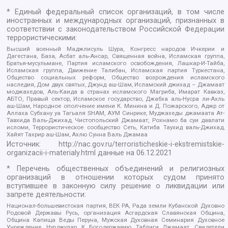
* Единый федеральный список организаций, в том числе
иностранных и международных организаций, признанных в
соответствии с законодательством Российской Федерации
террористическими:
Высший военный Маджлисуль Шура, Конгресс народов Ичкерии и
Дагестана, База, Асбат аль-Ансар, Священная война, Исламская группа,
Братья-мусульмане, Партия исламского освобождения, Лашкар-И-Тайба,
Исламская группа, Движение Талибан, Исламская партия Туркестана,
Общество социальных реформ, Общество возрождения исламского
наследия, Дом двух святых, Джунд аш-Шам, Исламский джихад – Джамаат
моджахедов, Аль-Каида в странах исламского Магриба, Имарат Кавказ,
АБТО, Правый сектор, Исламское государство, Джабха аль-Нусра ли-Ахль
аш-Шам, Народное ополчение имени К. Минина и Д. Пожарского, Аджр от
Аллаха Субхану уа Тагьаля SHAM, АУМ Синрике, Муджахеды джамаата Ат-
Тавхида Валь-Джихад, Чистопольский Джамаат, Рохнамо ба суи давлати
исломи, Террористическое сообщество Сеть, Катиба Таухид валь-Джихад,
Хайят Тахрир аш-Шам, Ахлю Сунна Валь Джамаа
Источник:
http://nac.gov.ru/terroristicheskie-i-ekstremistskie-
organizacii-i-materialy.html
данные на
06.12.2021
* Перечень общественных объединений и религиозных
организаций в отношении которых судом принято
вступившее в законную силу решение о ликвидации или
запрете деятельности:
Национал-большевистская партия, ВЕК РА, Рада земли Кубанской Духовно
Родовой Державы Русь, организация Асгардская Славянская Община,
Община Капища Веды Перуна, Мужская Духовная Семинария Духовное
Учреждение, Нурджулар, К Богодержавию, Таблиги Джамаат, Свидетели