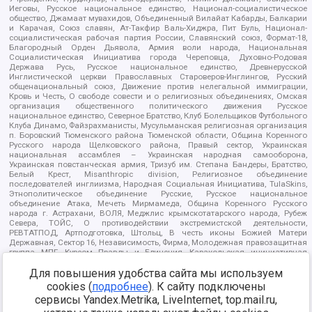
Иеговы, Русское национальное единство, Национал-социалистическое
общество, Джамаат мувахидов, Объединенный Вилайат Кабарды, Балкарии
и Карачая, Союз славян, Ат-Такфир Валь-Хиджра, Пит Буль, Национал-
социалистическая рабочая партия России, Славянский союз, Формат-18,
Благородный Орден Дьявола, Армия воли народа, Национальная
Социалистическая Инициатива города Череповца, Духовно-Родовая
Держава Русь, Русское национальное единство, Древнерусской
Инглистической церкви Православных Староверов-Инглингов, Русский
общенациональный союз, Движение против нелегальной иммиграции,
Кровь и Честь, О свободе совести и о религиозных объединениях, Омская
организация общественного политического движения Русское
национальное единство, Северное Братство, Клуб Болельщиков Футбольного
Клуба Динамо, Файзрахманисты, Мусульманская религиозная организация
п. Боровский Тюменского района Тюменской области, Община Коренного
Русского народа Щелковского района, Правый сектор, Украинская
национальная ассамблея – Украинская народная самооборона,
Украинская повстанческая армия, Тризуб им. Степана Бандеры, Братство,
Белый Крест, Misanthropic division, Религиозное объединение
последователей инглиизма, Народная Социальная Инициатива, TulaSkins,
Этнополитическое объединение Русские, Русское национальное
объединение Атака, Мечеть Мирмамеда, Община Коренного Русского
народа г. Астрахани, ВОЛЯ, Меджлис крымскотатарского народа, Рубеж
Севера, ТОЙС, О противодействии экстремистской деятельности,
РЕВТАТПОД, Артподготовка, Штольц, В честь иконы Божией Матери
Державная, Сектор 16, Независимость, Фирма, Молодежная правозащитная
группа МПГ, Курсом Правды и Единения, Каракольская инициативная
группа, Автоград Крю, Союз Славянских Сил Руси, Алля-Аят,
Благотворительный пансионат Ак Умут, Русская республика Русь,
Для повышения удобства сайта мы используем
Арестантское уголовное единство, Башкорт, Нация и свобода, W.H.С., Фалунь
cookies (
подробнее
). К сайту подключены
Дафа, Иртыш Ultras, Русский Патриотический клуб-Новокузнецк/РПК,
сервисы Yandex.Metrika, LiveInternet, top.mail.ru,
Сибирский державный союз, Фонд борьбы с коррупцией, Фонд защиты прав
граждан, Штабы Навального, Совет граждан СССР Прикубанского округа г.