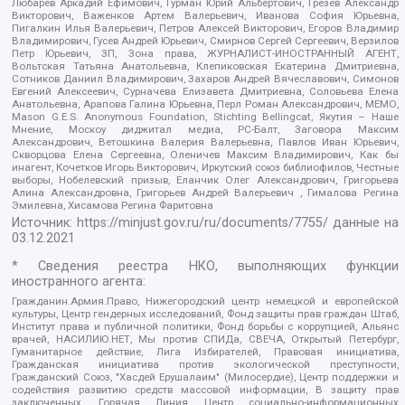
Любарев Аркадий Ефимович, Гурман Юрий Альбертович, Грезев Александр
Викторович, Важенков Артем Валерьевич, Иванова София Юрьевна,
Пигалкин Илья Валерьевич, Петров Алексей Викторович, Егоров Владимир
Владимирович, Гусев Андрей Юрьевич, Смирнов Сергей Сергеевич, Верзилов
Петр Юрьевич, ЗП, Зона права, ЖУРНАЛИСТ-ИНОСТРАННЫЙ АГЕНТ,
Вольтская Татьяна Анатольевна, Клепиковская Екатерина Дмитриевна,
Сотников Даниил Владимирович, Захаров Андрей Вячеславович, Симонов
Евгений Алексеевич, Сурначева Елизавета Дмитриевна, Соловьева Елена
Анатольевна, Арапова Галина Юрьевна, Перл Роман Александрович, МЕМО,
Mason G.E.S. Anonymous Foundation, Stichting Bellingcat, Якутия – Наше
Мнение, Москоу диджитал медиа, РС-Балт, Заговора Максим
Александрович, Ветошкина Валерия Валерьевна, Павлов Иван Юрьевич,
Скворцова Елена Сергеевна, Оленичев Максим Владимирович, Как бы
инагент, Кочетков Игорь Викторович, Иркутский союз библиофилов, Честные
выборы, Нобелевский призыв, Еланчик Олег Александрович, Григорьева
Алина Александровна, Григорьев Андрей Валерьевич , Гималова Регина
Эмилевна, Хисамова Регина Фаритовна
Источник:
https://minjust.gov.ru/ru/documents/7755/
данные на
03.12.2021
* Сведения реестра НКО, выполняющих функции
иностранного агента:
Гражданин.Армия.Право, Нижегородский центр немецкой и европейской
культуры, Центр гендерных исследований, Фонд защиты прав граждан Штаб,
Институт права и публичной политики, Фонд борьбы с коррупцией, Альянс
врачей, НАСИЛИЮ.НЕТ, Мы против СПИДа, СВЕЧА, Открытый Петербург,
Гуманитарное действие, Лига Избирателей, Правовая инициатива,
Гражданская инициатива против экологической преступности,
Гражданский Союз, "Хасдей Ерушалаим" (Милосердие), Центр поддержки и
содействия развитию средств массовой информации, В защиту прав
заключенных, Горячая Линия, Центр социально-информационных