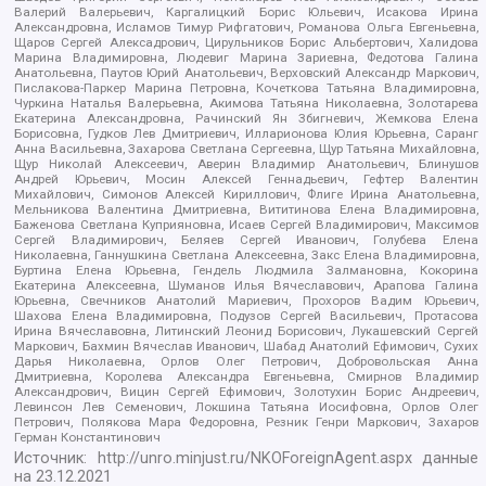
Валерий Валерьевич, Каргалицкий Борис Юльевич, Исакова Ирина
Александровна, Исламов Тимур Рифгатович, Романова Ольга Евгеньевна,
Щаров Сергей Алексадрович, Цирульников Борис Альбертович, Халидова
Марина Владимировна, Людевиг Марина Зариевна, Федотова Галина
Анатольевна, Паутов Юрий Анатольевич, Верховский Александр Маркович,
Пислакова-Паркер Марина Петровна, Кочеткова Татьяна Владимировна,
Чуркина Наталья Валерьевна, Акимова Татьяна Николаевна, Золотарева
Екатерина Александровна, Рачинский Ян Збигневич, Жемкова Елена
Борисовна, Гудков Лев Дмитриевич, Илларионова Юлия Юрьевна, Саранг
Анна Васильевна, Захарова Светлана Сергеевна, Щур Татьяна Михайловна,
Щур Николай Алексеевич, Аверин Владимир Анатольевич, Блинушов
Андрей Юрьевич, Мосин Алексей Геннадьевич, Гефтер Валентин
Михайлович, Симонов Алексей Кириллович, Флиге Ирина Анатольевна,
Мельникова Валентина Дмитриевна, Вититинова Елена Владимировна,
Баженова Светлана Куприяновна, Исаев Сергей Владимирович, Максимов
Сергей Владимирович, Беляев Сергей Иванович, Голубева Елена
Николаевна, Ганнушкина Светлана Алексеевна, Закс Елена Владимировна,
Буртина Елена Юрьевна, Гендель Людмила Залмановна, Кокорина
Екатерина Алексеевна, Шуманов Илья Вячеславович, Арапова Галина
Юрьевна, Свечников Анатолий Мариевич, Прохоров Вадим Юрьевич,
Шахова Елена Владимировна, Подузов Сергей Васильевич, Протасова
Ирина Вячеславовна, Литинский Леонид Борисович, Лукашевский Сергей
Маркович, Бахмин Вячеслав Иванович, Шабад Анатолий Ефимович, Сухих
Дарья Николаевна, Орлов Олег Петрович, Добровольская Анна
Дмитриевна, Королева Александра Евгеньевна, Смирнов Владимир
Александрович, Вицин Сергей Ефимович, Золотухин Борис Андреевич,
Левинсон Лев Семенович, Локшина Татьяна Иосифовна, Орлов Олег
Петрович, Полякова Мара Федоровна, Резник Генри Маркович, Захаров
Герман Константинович
Источник:
http://unro.minjust.ru/NKOForeignAgent.aspx
данные
на
23.12.2021