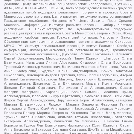
действие, Центр независимых социологических исследований, Сутяжник,
АКАДЕМИЯ ПО ПРАВАМ ЧЕЛОВЕКА, Частное учреждение в Калининграде по
административной поддержке реализации программ и проектов Совета
Министров северных стран, Центр развития некоммерческих организаций,
Гражданское содействие, Интернешнл-Р, Центр Защиты Прав Средств
Массовой Информации, Институт развития прессы - Сибирь, Частное
учреждение в Санкт-Петербурге по административной поддержке
реализации программ и проектов Совета Министров Северных Стран, Фонд
поддержки свободы прессы, Гражданский контроль, Человек и Закон,
Общественная комиссия по сохранению наследия академика Сахарова,
МЕМО. РУ, Институт региональной прессы, Институт Развития Свободы
Информации, Экозащита!-Женсовет, Общественный вердикт, Евразийская
антимонопольная ассоциация, Дзугкоева Регина Николаевна, Кривенко
Сергей Владимирович, Милославский Павел Юрьевич, Шнырова Ольга
Вадимовна, Чанышева Лилия Айратовна, Сидорович Ольга Борисовна,
Туровский Александр Алексеевич, Васильева Анастасия Евгеньевна, Ривина
Анна Валерьевна, Бурдина Юлия Владимировна, Бойко Анатолий
Николаевич, Пивоваров Андрей Сергеевич, Дугин Сергей Георгиевич, Аверин
Виталий Евгеньевич, Барахоев Магомед Бекханович, Шевченко Дмитрий
Александрович, Шарипков Олег Викторович, Мошель Ирина Ароновна,
Шведов Григорий Сергеевич, Пономарев Лев Александрович, Созаев
Валерий Валерьевич, Каргалицкий Борис Юльевич, Исакова Ирина
Александровна, Исламов Тимур Рифгатович, Романова Ольга Евгеньевна,
Щаров Сергей Алексадрович, Цирульников Борис Альбертович, Халидова
Марина Владимировна, Людевиг Марина Зариевна, Федотова Галина
Анатольевна, Паутов Юрий Анатольевич, Верховский Александр Маркович,
Пислакова-Паркер Марина Петровна, Кочеткова Татьяна Владимировна,
Чуркина Наталья Валерьевна, Акимова Татьяна Николаевна, Золотарева
Екатерина Александровна, Рачинский Ян Збигневич, Жемкова Елена
Борисовна, Гудков Лев Дмитриевич, Илларионова Юлия Юрьевна, Саранг
Анна Васильевна, Захарова Светлана Сергеевна, Щур Татьяна Михайловна,
Щур Николай Алексеевич, Аверин Владимир Анатольевич, Блинушов