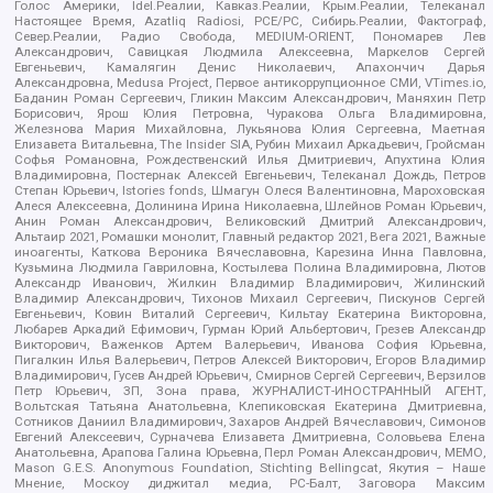
Голос Америки, Idel.Реалии, Кавказ.Реалии, Крым.Реалии, Телеканал
Настоящее Время, Azatliq Radiosi, PCE/PC, Сибирь.Реалии, Фактограф,
Север.Реалии, Радио Свобода, MEDIUM-ORIENT, Пономарев Лев
Александрович, Савицкая Людмила Алексеевна, Маркелов Сергей
Евгеньевич, Камалягин Денис Николаевич, Апахончич Дарья
Александровна, Medusa Project, Первое антикоррупционное СМИ, VTimes.io,
Баданин Роман Сергеевич, Гликин Максим Александрович, Маняхин Петр
Борисович, Ярош Юлия Петровна, Чуракова Ольга Владимировна,
Железнова Мария Михайловна, Лукьянова Юлия Сергеевна, Маетная
Елизавета Витальевна, The Insider SIA, Рубин Михаил Аркадьевич, Гройсман
Софья Романовна, Рождественский Илья Дмитриевич, Апухтина Юлия
Владимировна, Постернак Алексей Евгеньевич, Телеканал Дождь, Петров
Степан Юрьевич, Istories fonds, Шмагун Олеся Валентиновна, Мароховская
Алеся Алексеевна, Долинина Ирина Николаевна, Шлейнов Роман Юрьевич,
Анин Роман Александрович, Великовский Дмитрий Александрович,
Альтаир 2021, Ромашки монолит, Главный редактор 2021, Вега 2021, Важные
иноагенты, Каткова Вероника Вячеславовна, Карезина Инна Павловна,
Кузьмина Людмила Гавриловна, Костылева Полина Владимировна, Лютов
Александр Иванович, Жилкин Владимир Владимирович, Жилинский
Владимир Александрович, Тихонов Михаил Сергеевич, Пискунов Сергей
Евгеньевич, Ковин Виталий Сергеевич, Кильтау Екатерина Викторовна,
Любарев Аркадий Ефимович, Гурман Юрий Альбертович, Грезев Александр
Викторович, Важенков Артем Валерьевич, Иванова София Юрьевна,
Пигалкин Илья Валерьевич, Петров Алексей Викторович, Егоров Владимир
Владимирович, Гусев Андрей Юрьевич, Смирнов Сергей Сергеевич, Верзилов
Петр Юрьевич, ЗП, Зона права, ЖУРНАЛИСТ-ИНОСТРАННЫЙ АГЕНТ,
Вольтская Татьяна Анатольевна, Клепиковская Екатерина Дмитриевна,
Сотников Даниил Владимирович, Захаров Андрей Вячеславович, Симонов
Евгений Алексеевич, Сурначева Елизавета Дмитриевна, Соловьева Елена
Анатольевна, Арапова Галина Юрьевна, Перл Роман Александрович, МЕМО,
Mason G.E.S. Anonymous Foundation, Stichting Bellingcat, Якутия – Наше
Мнение, Москоу диджитал медиа, РС-Балт, Заговора Максим