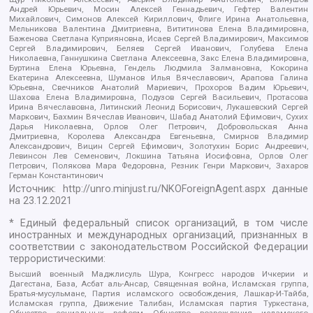
Андрей Юрьевич, Мосин Алексей Геннадьевич, Гефтер Валентин
Михайлович, Симонов Алексей Кириллович, Флиге Ирина Анатольевна,
Мельникова Валентина Дмитриевна, Вититинова Елена Владимировна,
Баженова Светлана Куприяновна, Исаев Сергей Владимирович, Максимов
Сергей Владимирович, Беляев Сергей Иванович, Голубева Елена
Николаевна, Ганнушкина Светлана Алексеевна, Закс Елена Владимировна,
Буртина Елена Юрьевна, Гендель Людмила Залмановна, Кокорина
Екатерина Алексеевна, Шуманов Илья Вячеславович, Арапова Галина
Юрьевна, Свечников Анатолий Мариевич, Прохоров Вадим Юрьевич,
Шахова Елена Владимировна, Подузов Сергей Васильевич, Протасова
Ирина Вячеславовна, Литинский Леонид Борисович, Лукашевский Сергей
Маркович, Бахмин Вячеслав Иванович, Шабад Анатолий Ефимович, Сухих
Дарья Николаевна, Орлов Олег Петрович, Добровольская Анна
Дмитриевна, Королева Александра Евгеньевна, Смирнов Владимир
Александрович, Вицин Сергей Ефимович, Золотухин Борис Андреевич,
Левинсон Лев Семенович, Локшина Татьяна Иосифовна, Орлов Олег
Петрович, Полякова Мара Федоровна, Резник Генри Маркович, Захаров
Герман Константинович
Источник:
http://unro.minjust.ru/NKOForeignAgent.aspx
данные
на
23.12.2021
* Единый федеральный список организаций, в том числе
иностранных и международных организаций, признанных в
соответствии с законодательством Российской Федерации
террористическими:
Высший военный Маджлисуль Шура, Конгресс народов Ичкерии и
Дагестана, База, Асбат аль-Ансар, Священная война, Исламская группа,
Братья-мусульмане, Партия исламского освобождения, Лашкар-И-Тайба,
Исламская группа, Движение Талибан, Исламская партия Туркестана,
Общество социальных реформ, Общество возрождения исламского