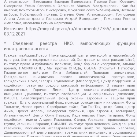
Александрович, Ветошкина Валерия Валерьевна, Павлов Иван Юрьевич,
Скворцова Елена Сергеевна, Оленичев Максим Владимирович, Как бы
инагент, Кочетков Игорь Викторович, Иркутский союз библиофилов, Честные
выборы, Нобелевский призыв, Еланчик Олег Александрович, Григорьева
Алина Александровна, Григорьев Андрей Валерьевич , Гималова Регина
Эмилевна, Хисамова Регина Фаритовна
Источник:
https://minjust.gov.ru/ru/documents/7755/
данные на
03.12.2021
* Сведения реестра НКО, выполняющих функции
иностранного агента:
Гражданин.Армия.Право, Нижегородский центр немецкой и европейской
культуры, Центр гендерных исследований, Фонд защиты прав граждан Штаб,
Институт права и публичной политики, Фонд борьбы с коррупцией, Альянс
врачей, НАСИЛИЮ.НЕТ, Мы против СПИДа, СВЕЧА, Открытый Петербург,
Гуманитарное действие, Лига Избирателей, Правовая инициатива,
Гражданская инициатива против экологической преступности,
Гражданский Союз, "Хасдей Ерушалаим" (Милосердие), Центр поддержки и
содействия развитию средств массовой информации, В защиту прав
заключенных, Горячая Линия, Центр социально-информационных
инициатив Действие, Институт глобализации и социальных движений,
ВМЕСТЕ, Благотворительный фонд охраны здоровья и защиты прав
граждан, Благотворительный фонд помощи осужденным и их семьям, Фонд
Тольятти, Новое время, Серебряная тайга, Так-Так-Так, центр Сова, центр
Анна, Проект Апрель, Самарская губерния, Эра здоровья, Мемориал,
Аналитический Центр Юрия Левады, Издательство Парк Гагарина, Фонд
содействия имени Андрея Рылькова, Сфера, Уральская правозащитная
группа, Женщины Евразии, СИБАЛЬТ, Институт прав человека, Фонд защиты
гласности, Российский исследовательский центр по правам человека,
Дальневосточный центр развития гражданских инициатив и социального
партнерства, Пермский региональный правозащитный центр, Гражданское