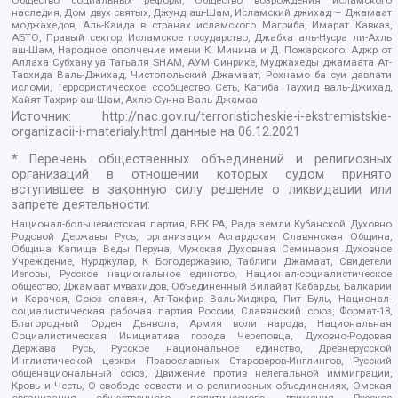
наследия, Дом двух святых, Джунд аш-Шам, Исламский джихад – Джамаат
моджахедов, Аль-Каида в странах исламского Магриба, Имарат Кавказ,
АБТО, Правый сектор, Исламское государство, Джабха аль-Нусра ли-Ахль
аш-Шам, Народное ополчение имени К. Минина и Д. Пожарского, Аджр от
Аллаха Субхану уа Тагьаля SHAM, АУМ Синрике, Муджахеды джамаата Ат-
Тавхида Валь-Джихад, Чистопольский Джамаат, Рохнамо ба суи давлати
исломи, Террористическое сообщество Сеть, Катиба Таухид валь-Джихад,
Хайят Тахрир аш-Шам, Ахлю Сунна Валь Джамаа
Источник:
http://nac.gov.ru/terroristicheskie-i-ekstremistskie-
organizacii-i-materialy.html
данные на
06.12.2021
* Перечень общественных объединений и религиозных
организаций в отношении которых судом принято
вступившее в законную силу решение о ликвидации или
запрете деятельности:
Национал-большевистская партия, ВЕК РА, Рада земли Кубанской Духовно
Родовой Державы Русь, организация Асгардская Славянская Община,
Община Капища Веды Перуна, Мужская Духовная Семинария Духовное
Учреждение, Нурджулар, К Богодержавию, Таблиги Джамаат, Свидетели
Иеговы, Русское национальное единство, Национал-социалистическое
общество, Джамаат мувахидов, Объединенный Вилайат Кабарды, Балкарии
и Карачая, Союз славян, Ат-Такфир Валь-Хиджра, Пит Буль, Национал-
социалистическая рабочая партия России, Славянский союз, Формат-18,
Благородный Орден Дьявола, Армия воли народа, Национальная
Социалистическая Инициатива города Череповца, Духовно-Родовая
Держава Русь, Русское национальное единство, Древнерусской
Инглистической церкви Православных Староверов-Инглингов, Русский
общенациональный союз, Движение против нелегальной иммиграции,
Кровь и Честь, О свободе совести и о религиозных объединениях, Омская