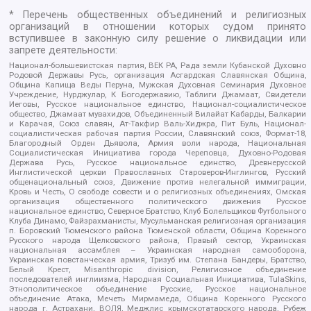
* Перечень общественных объединений и религиозных
организаций в отношении которых судом принято
вступившее в законную силу решение о ликвидации или
запрете деятельности:
Национал-большевистская партия, ВЕК РА, Рада земли Кубанской Духовно
Родовой Державы Русь, организация Асгардская Славянская Община,
Община Капища Веды Перуна, Мужская Духовная Семинария Духовное
Учреждение, Нурджулар, К Богодержавию, Таблиги Джамаат, Свидетели
Иеговы, Русское национальное единство, Национал-социалистическое
общество, Джамаат мувахидов, Объединенный Вилайат Кабарды, Балкарии
и Карачая, Союз славян, Ат-Такфир Валь-Хиджра, Пит Буль, Национал-
социалистическая рабочая партия России, Славянский союз, Формат-18,
Благородный Орден Дьявола, Армия воли народа, Национальная
Социалистическая Инициатива города Череповца, Духовно-Родовая
Держава Русь, Русское национальное единство, Древнерусской
Инглистической церкви Православных Староверов-Инглингов, Русский
общенациональный союз, Движение против нелегальной иммиграции,
Кровь и Честь, О свободе совести и о религиозных объединениях, Омская
организация общественного политического движения Русское
национальное единство, Северное Братство, Клуб Болельщиков Футбольного
Клуба Динамо, Файзрахманисты, Мусульманская религиозная организация
п. Боровский Тюменского района Тюменской области, Община Коренного
Русского народа Щелковского района, Правый сектор, Украинская
национальная ассамблея – Украинская народная самооборона,
Украинская повстанческая армия, Тризуб им. Степана Бандеры, Братство,
Белый Крест, Misanthropic division, Религиозное объединение
последователей инглиизма, Народная Социальная Инициатива, TulaSkins,
Этнополитическое объединение Русские, Русское национальное
объединение Атака, Мечеть Мирмамеда, Община Коренного Русского
народа г. Астрахани, ВОЛЯ, Меджлис крымскотатарского народа, Рубеж