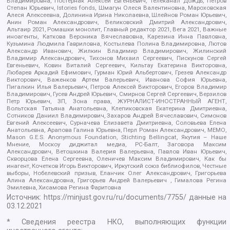
Владимировна, Постернак Алексей Евгеньевич, Телеканал Дождь, Петров
Степан Юрьевич, Istories fonds, Шмагун Олеся Валентиновна, Мароховская
Алеся Алексеевна, Долинина Ирина Николаевна, Шлейнов Роман Юрьевич,
Анин Роман Александрович, Великовский Дмитрий Александрович,
Альтаир 2021, Ромашки монолит, Главный редактор 2021, Вега 2021, Важные
иноагенты, Каткова Вероника Вячеславовна, Карезина Инна Павловна,
Кузьмина Людмила Гавриловна, Костылева Полина Владимировна, Лютов
Александр Иванович, Жилкин Владимир Владимирович, Жилинский
Владимир Александрович, Тихонов Михаил Сергеевич, Пискунов Сергей
Евгеньевич, Ковин Виталий Сергеевич, Кильтау Екатерина Викторовна,
Любарев Аркадий Ефимович, Гурман Юрий Альбертович, Грезев Александр
Викторович, Важенков Артем Валерьевич, Иванова София Юрьевна,
Пигалкин Илья Валерьевич, Петров Алексей Викторович, Егоров Владимир
Владимирович, Гусев Андрей Юрьевич, Смирнов Сергей Сергеевич, Верзилов
Петр Юрьевич, ЗП, Зона права, ЖУРНАЛИСТ-ИНОСТРАННЫЙ АГЕНТ,
Вольтская Татьяна Анатольевна, Клепиковская Екатерина Дмитриевна,
Сотников Даниил Владимирович, Захаров Андрей Вячеславович, Симонов
Евгений Алексеевич, Сурначева Елизавета Дмитриевна, Соловьева Елена
Анатольевна, Арапова Галина Юрьевна, Перл Роман Александрович, МЕМО,
Mason G.E.S. Anonymous Foundation, Stichting Bellingcat, Якутия – Наше
Мнение, Москоу диджитал медиа, РС-Балт, Заговора Максим
Александрович, Ветошкина Валерия Валерьевна, Павлов Иван Юрьевич,
Скворцова Елена Сергеевна, Оленичев Максим Владимирович, Как бы
инагент, Кочетков Игорь Викторович, Иркутский союз библиофилов, Честные
выборы, Нобелевский призыв, Еланчик Олег Александрович, Григорьева
Алина Александровна, Григорьев Андрей Валерьевич , Гималова Регина
Эмилевна, Хисамова Регина Фаритовна
Источник:
https://minjust.gov.ru/ru/documents/7755/
данные на
03.12.2021
* Сведения реестра НКО, выполняющих функции