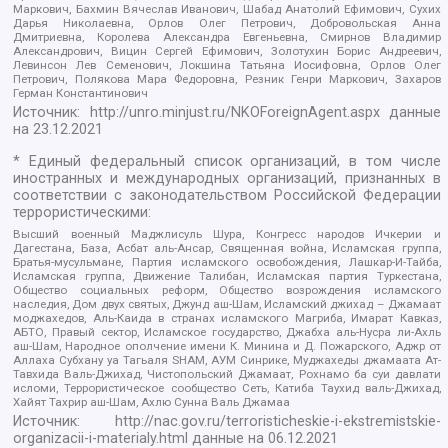
Маркович, Бахмин Вячеслав Иванович, Шабад Анатолий Ефимович, Сухих
Дарья Николаевна, Орлов Олег Петрович, Добровольская Анна
Дмитриевна, Королева Александра Евгеньевна, Смирнов Владимир
Александрович, Вицин Сергей Ефимович, Золотухин Борис Андреевич,
Левинсон Лев Семенович, Локшина Татьяна Иосифовна, Орлов Олег
Петрович, Полякова Мара Федоровна, Резник Генри Маркович, Захаров
Герман Константинович
Источник:
http://unro.minjust.ru/NKOForeignAgent.aspx
данные
на
23.12.2021
* Единый федеральный список организаций, в том числе
иностранных и международных организаций, признанных в
соответствии с законодательством Российской Федерации
террористическими:
Высший военный Маджлисуль Шура, Конгресс народов Ичкерии и
Дагестана, База, Асбат аль-Ансар, Священная война, Исламская группа,
Братья-мусульмане, Партия исламского освобождения, Лашкар-И-Тайба,
Исламская группа, Движение Талибан, Исламская партия Туркестана,
Общество социальных реформ, Общество возрождения исламского
наследия, Дом двух святых, Джунд аш-Шам, Исламский джихад – Джамаат
моджахедов, Аль-Каида в странах исламского Магриба, Имарат Кавказ,
АБТО, Правый сектор, Исламское государство, Джабха аль-Нусра ли-Ахль
аш-Шам, Народное ополчение имени К. Минина и Д. Пожарского, Аджр от
Аллаха Субхану уа Тагьаля SHAM, АУМ Синрике, Муджахеды джамаата Ат-
Тавхида Валь-Джихад, Чистопольский Джамаат, Рохнамо ба суи давлати
исломи, Террористическое сообщество Сеть, Катиба Таухид валь-Джихад,
Хайят Тахрир аш-Шам, Ахлю Сунна Валь Джамаа
Источник:
http://nac.gov.ru/terroristicheskie-i-ekstremistskie-
organizacii-i-materialy.html
данные на
06.12.2021