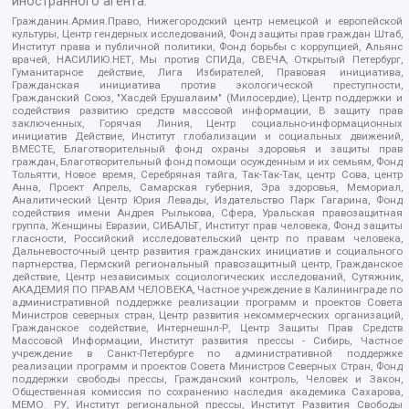
иностранного агента:
Гражданин.Армия.Право, Нижегородский центр немецкой и европейской
культуры, Центр гендерных исследований, Фонд защиты прав граждан Штаб,
Институт права и публичной политики, Фонд борьбы с коррупцией, Альянс
врачей, НАСИЛИЮ.НЕТ, Мы против СПИДа, СВЕЧА, Открытый Петербург,
Гуманитарное действие, Лига Избирателей, Правовая инициатива,
Гражданская инициатива против экологической преступности,
Гражданский Союз, "Хасдей Ерушалаим" (Милосердие), Центр поддержки и
содействия развитию средств массовой информации, В защиту прав
заключенных, Горячая Линия, Центр социально-информационных
инициатив Действие, Институт глобализации и социальных движений,
ВМЕСТЕ, Благотворительный фонд охраны здоровья и защиты прав
граждан, Благотворительный фонд помощи осужденным и их семьям, Фонд
Тольятти, Новое время, Серебряная тайга, Так-Так-Так, центр Сова, центр
Анна, Проект Апрель, Самарская губерния, Эра здоровья, Мемориал,
Аналитический Центр Юрия Левады, Издательство Парк Гагарина, Фонд
содействия имени Андрея Рылькова, Сфера, Уральская правозащитная
группа, Женщины Евразии, СИБАЛЬТ, Институт прав человека, Фонд защиты
гласности, Российский исследовательский центр по правам человека,
Дальневосточный центр развития гражданских инициатив и социального
партнерства, Пермский региональный правозащитный центр, Гражданское
действие, Центр независимых социологических исследований, Сутяжник,
АКАДЕМИЯ ПО ПРАВАМ ЧЕЛОВЕКА, Частное учреждение в Калининграде по
административной поддержке реализации программ и проектов Совета
Министров северных стран, Центр развития некоммерческих организаций,
Гражданское содействие, Интернешнл-Р, Центр Защиты Прав Средств
Массовой Информации, Институт развития прессы - Сибирь, Частное
учреждение в Санкт-Петербурге по административной поддержке
реализации программ и проектов Совета Министров Северных Стран, Фонд
поддержки свободы прессы, Гражданский контроль, Человек и Закон,
Общественная комиссия по сохранению наследия академика Сахарова,
МЕМО. РУ, Институт региональной прессы, Институт Развития Свободы