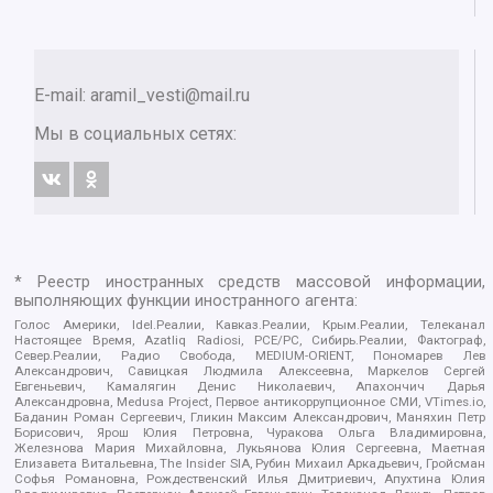
E-mail:
aramil_vesti@mail.ru
Мы в социальных сетях:
* Реестр иностранных средств массовой информации,
выполняющих функции иностранного агента:
Голос Америки, Idel.Реалии, Кавказ.Реалии, Крым.Реалии, Телеканал
Настоящее Время, Azatliq Radiosi, PCE/PC, Сибирь.Реалии, Фактограф,
Север.Реалии, Радио Свобода, MEDIUM-ORIENT, Пономарев Лев
Александрович, Савицкая Людмила Алексеевна, Маркелов Сергей
Евгеньевич, Камалягин Денис Николаевич, Апахончич Дарья
Александровна, Medusa Project, Первое антикоррупционное СМИ, VTimes.io,
Баданин Роман Сергеевич, Гликин Максим Александрович, Маняхин Петр
Борисович, Ярош Юлия Петровна, Чуракова Ольга Владимировна,
Железнова Мария Михайловна, Лукьянова Юлия Сергеевна, Маетная
Елизавета Витальевна, The Insider SIA, Рубин Михаил Аркадьевич, Гройсман
Софья Романовна, Рождественский Илья Дмитриевич, Апухтина Юлия