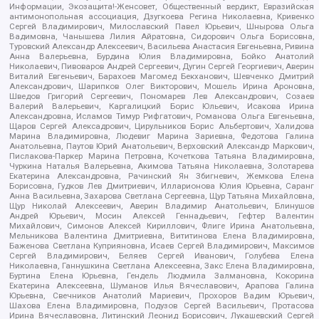
Информации, Экозащита!-Женсовет, Общественный вердикт, Евразийская
антимонопольная ассоциация, Дзугкоева Регина Николаевна, Кривенко
Сергей Владимирович, Милославский Павел Юрьевич, Шнырова Ольга
Вадимовна, Чанышева Лилия Айратовна, Сидорович Ольга Борисовна,
Туровский Александр Алексеевич, Васильева Анастасия Евгеньевна, Ривина
Анна Валерьевна, Бурдина Юлия Владимировна, Бойко Анатолий
Николаевич, Пивоваров Андрей Сергеевич, Дугин Сергей Георгиевич, Аверин
Виталий Евгеньевич, Барахоев Магомед Бекханович, Шевченко Дмитрий
Александрович, Шарипков Олег Викторович, Мошель Ирина Ароновна,
Шведов Григорий Сергеевич, Пономарев Лев Александрович, Созаев
Валерий Валерьевич, Каргалицкий Борис Юльевич, Исакова Ирина
Александровна, Исламов Тимур Рифгатович, Романова Ольга Евгеньевна,
Щаров Сергей Алексадрович, Цирульников Борис Альбертович, Халидова
Марина Владимировна, Людевиг Марина Зариевна, Федотова Галина
Анатольевна, Паутов Юрий Анатольевич, Верховский Александр Маркович,
Пислакова-Паркер Марина Петровна, Кочеткова Татьяна Владимировна,
Чуркина Наталья Валерьевна, Акимова Татьяна Николаевна, Золотарева
Екатерина Александровна, Рачинский Ян Збигневич, Жемкова Елена
Борисовна, Гудков Лев Дмитриевич, Илларионова Юлия Юрьевна, Саранг
Анна Васильевна, Захарова Светлана Сергеевна, Щур Татьяна Михайловна,
Щур Николай Алексеевич, Аверин Владимир Анатольевич, Блинушов
Андрей Юрьевич, Мосин Алексей Геннадьевич, Гефтер Валентин
Михайлович, Симонов Алексей Кириллович, Флиге Ирина Анатольевна,
Мельникова Валентина Дмитриевна, Вититинова Елена Владимировна,
Баженова Светлана Куприяновна, Исаев Сергей Владимирович, Максимов
Сергей Владимирович, Беляев Сергей Иванович, Голубева Елена
Николаевна, Ганнушкина Светлана Алексеевна, Закс Елена Владимировна,
Буртина Елена Юрьевна, Гендель Людмила Залмановна, Кокорина
Екатерина Алексеевна, Шуманов Илья Вячеславович, Арапова Галина
Юрьевна, Свечников Анатолий Мариевич, Прохоров Вадим Юрьевич,
Шахова Елена Владимировна, Подузов Сергей Васильевич, Протасова
Ирина Вячеславовна, Литинский Леонид Борисович, Лукашевский Сергей