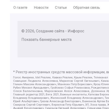
О газете
Новости
Статьи
Обратная связь
© 2026, Создание сайта - Инфорос
Показать баннерные места
* Реестр иностранных средств массовой информации, 
Голос Америки, Idel.Реалии, Кавказ.Реалии, Крым.Реалии, Телеканал
Савицкая Людмила Алексеевна, Маркелов Сергей Евгеньевич, Камал
Гликин Максим Александрович, Маняхин Петр Борисович, Ярош Юлия П
Рубин Михаил Аркадьевич, Гройсман Софья Романовна, Рождественски
Олеся Валентиновна, Мароховская Алеся Алексеевна, Долинина И
Главный редактор 2021, Вега 2021, Важные иноагенты, Каткова Вер
Владимир Владимирович, Жилинский Владимир Александрович, Тихон
Юрий Альбертович, Грезев Александр Викторович, Важенков Артем В
Смирнов Сергей Сергеевич, Верзилов Петр Юрьевич, ЗП, Зона прав
Андрей Вячеславович, Симонов Евгений Алексеевич, Сурначева Елиз