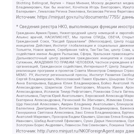
Stichting Bellingcat, Якутия – Наше Мнение, Москоу диджитал мед
Владимирович, Как бы инагент, Кочетков Игорь Викторович, Иркут
Валерьевич , Гималова Регина Эмилевна, Хисамова Регина Фаритовн
Источник:
https://minjust.gov.ru/ru/documents/7755/
данны
* Сведения реестра НКО, выполняющих функции иностра
Гражданин.Армия.Право, Нижегородский центр немецкой и европейск
Альянс врачей, НАСИЛИЮ.НЕТ, Мы против СПИДа, СВЕЧА, Открытый
Гражданский Союз, "Хасдей Ерушалаим" (Милосердие), Центр под
инициатив Действие, Институт глобализации и социальных движен
Тольятти, Новое время, Серебряная тайга, Так-Так-Так, центр Сова
содействия имени Андрея Рылькова, Сфера, Уральская правозащитна
Дальневосточный центр развития гражданских инициатив и социа
Сутяжник, АКАДЕМИЯ ПО ПРАВАМ ЧЕЛОВЕКА, Частное учреждение в Ка
организаций, Гражданское содействие, Интернешнл-Р, Центр Защиты
реализации программ и проектов Совета Министров Северных Стран
МЕМО. РУ, Институт региональной прессы, Институт Развития Своб
Сергей Владимирович, Милославский Павел Юрьевич, Шнырова Ольга
Анна Валерьевна, Бурдина Юлия Владимировна, Бойко Анатолий Ник
Александрович, Шарипков Олег Викторович, Мошель Ирина Ароно
Александровна, Исламов Тимур Рифгатович, Романова Ольга Евгень
Анатольевна, Паутов Юрий Анатольевич, Верховский Александр Марк
Екатерина Александровна, Рачинский Ян Збигневич, Жемкова Елена 
Щур Николай Алексеевич, Аверин Владимир Анатольевич, Блинушов 
Валентина Дмитриевна, Вититинова Елена Владимировна, Баженов
Ганнушкина Светлана Алексеевна, Закс Елена Владимировна, Буртин
Анатолий Мариевич, Прохоров Вадим Юрьевич, Шахова Елена Владими
Иванович, Шабад Анатолий Ефимович, Сухих Дарья Николаевна, Орл
Золотухин Борис Андреевич, Левинсон Лев Семенович, Локшина Тать
Источник:
http://unro.minjust.ru/NKOForeignAgent.aspx
дан