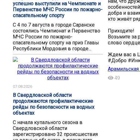
нам, что дру
успешно выступили на Чемпионате и
особенностей
Первенстве МЧС России по пожарно-
добра и взаи
спасательному спорту
кто живёт ря
С 4 по 7 августа в городе Саранске
Приходите!
состоялись Чемпионат и Первенство
Возьмите за р
МЧС России по пожарно-
слово сердце
спасательному спорту на приз Главы
Республики Мордовия в городе...
Ждем вас в Ц
#Добро #Инк
Арамильская 
49
07.08.2026
В Свердловской области
продолжаются профилактические
рейды по безопасности на водных
объектах
С начала купального сезона в
Свердловской области
зарегистрировано 32 происшествия