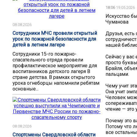
18:06
19.05.2026
Искусство бы
Чуманова
08.08.2026
Сотрудники МЧС провели открытый
Друзья, есть
урок по пожарной безопасности для
сотрудничест
детей в летнем лагере
нашей библио
Сотрудники 15-го пожарно-
Сейчас у вас
спасательного отряда провели
просто буквы
профилактическое мероприятие для
Брайля, объе
воспитанников детского лагеря В
пальцами.
стране детства. В рамках открытого
урока огнеборцы напомнили ребятам
Чему учит эт
основные...
Она учит эмп
Человек може
сопереживать
чтение — это 
Почему это 
Потому что л
08.08.2026
все остальны
Спортсмены Свердловской области