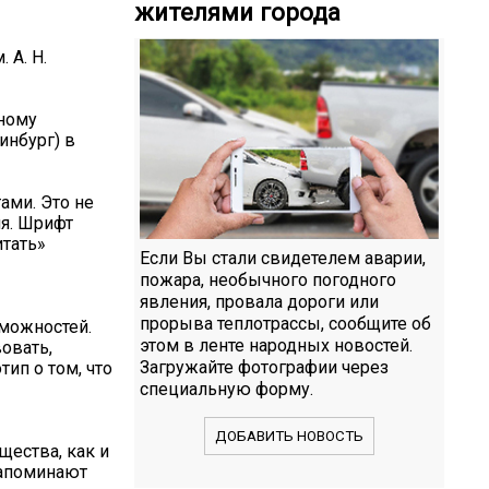
жителями города
 А. Н.
сному
инбург) в
ами. Это не
ия. Шрифт
тать»
Если Вы стали свидетелем аварии,
пожара, необычного погодного
явления, провала дороги или
прорыва теплотрассы, сообщите об
зможностей.
этом в ленте народных новостей.
овать,
Загружайте фотографии через
ип о том, что
специальную форму.
ДОБАВИТЬ НОВОСТЬ
ества, как и
напоминают