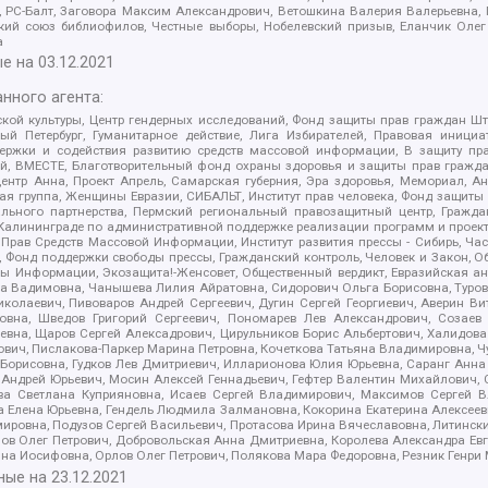
иа, РС-Балт, Заговора Максим Александрович, Ветошкина Валерия Валерьевна
ский союз библиофилов, Честные выборы, Нобелевский призыв, Еланчик Олег
а
е на
03.12.2021
нного агента:
ой культуры, Центр гендерных исследований, Фонд защиты прав граждан Шта
 Петербург, Гуманитарное действие, Лига Избирателей, Правовая инициат
держки и содействия развитию средств массовой информации, В защиту п
ий, ВМЕСТЕ, Благотворительный фонд охраны здоровья и защиты прав граж
, центр Анна, Проект Апрель, Самарская губерния, Эра здоровья, Мемориал,
я группа, Женщины Евразии, СИБАЛЬТ, Институт прав человека, Фонд защиты 
льного партнерства, Пермский региональный правозащитный центр, Граждан
лининграде по административной поддержке реализации программ и проекто
 Прав Средств Массовой Информации, Институт развития прессы - Сибирь, Ча
, Фонд поддержки свободы прессы, Гражданский контроль, Человек и Закон, 
оды Информации, Экозащита!-Женсовет, Общественный вердикт, Евразийская а
 Вадимовна, Чанышева Лилия Айратовна, Сидорович Ольга Борисовна, Туровс
олаевич, Пивоваров Андрей Сергеевич, Дугин Сергей Георгиевич, Аверин В
вна, Шведов Григорий Сергеевич, Пономарев Лев Александрович, Созаев
евна, Щаров Сергей Алексадрович, Цирульников Борис Альбертович, Халидо
ович, Пислакова-Паркер Марина Петровна, Кочеткова Татьяна Владимировна, Ч
Борисовна, Гудков Лев Дмитриевич, Илларионова Юлия Юрьевна, Саранг Анна
Андрей Юрьевич, Мосин Алексей Геннадьевич, Гефтер Валентин Михайлович,
а Светлана Куприяновна, Исаев Сергей Владимирович, Максимов Сергей Вл
а Елена Юрьевна, Гендель Людмила Залмановна, Кокорина Екатерина Алексее
ровна, Подузов Сергей Васильевич, Протасова Ирина Вячеславовна, Литинск
ов Олег Петрович, Добровольская Анна Дмитриевна, Королева Александра Ев
яна Иосифовна, Орлов Олег Петрович, Полякова Мара Федоровна, Резник Генри
ные на
23.12.2021