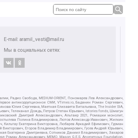
E-mail:
aramil_vesti@mail.ru
Мы в социальных сетях:
.Реалии, Радио Свобода, MEDIUM-ORIENT, Пономарев Лев Александрович,
ервое антикоррупционное СМИ, VTimes.io, Баданин Роман Сергеевич,
ова Юлия Сергеевна, Маетная Елизавета Витальевна, The Insider SIA,
ич, Телеканал Дождь, Петров Степан Юрьевич, Istories fonds, Шмагун
иковский Дмитрий Александрович, Альтаир 2021, Ромашки монолит,
, Костылева Полина Владимировна, Лютов Александр Иванович, Жилкин
, Кильтау Екатерина Викторовна, Любарев Аркадий Ефимович, Гурман
й Викторович, Егоров Владимир Владимирович, Гусев Андрей Юрьевич,
ская Екатерина Дмитриевна, Сотников Даниил Владимирович, Захаров
ерл Роман Александрович, МЕМО, Mason G.E.S. Anonymous Foundation,