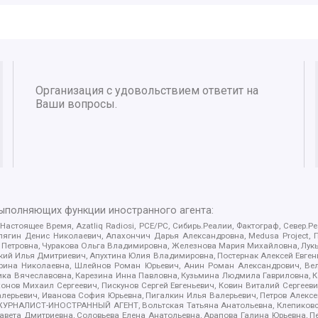
Организация с удовольствием ответит на
Ваши вопросы.
выполняющих функции иностранного агента:
 Настоящее Время, Azatliq Radiosi, PCE/PC, Сибирь.Реалии, Фактограф, Север
ягин Денис Николаевич, Апахончич Дарья Александровна, Medusa Project, П
етровна, Чуракова Ольга Владимировна, Железнова Мария Михайловна, Лукьян
й Илья Дмитриевич, Апухтина Юлия Владимировна, Постернак Алексей Евгеньев
рина Николаевна, Шлейнов Роман Юрьевич, Анин Роман Александрович, Вел
оника Вячеславовна, Карезина Инна Павловна, Кузьмина Людмила Гавриловна
ов Михаил Сергеевич, Пискунов Сергей Евгеньевич, Ковин Виталий Сергеевич
алерьевич, Иванова София Юрьевна, Пигалкин Илья Валерьевич, Петров Алексе
а, ЖУРНАЛИСТ-ИНОСТРАННЫЙ АГЕНТ, Вольтская Татьяна Анатольевна, Клепиков
авета Дмитриевна, Соловьева Елена Анатольевна, Арапова Галина Юрьевна, П