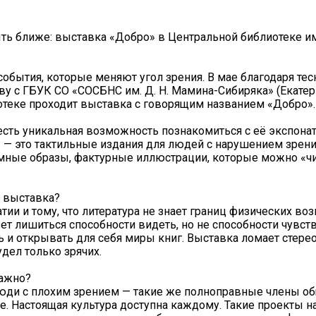
ть ближе: выставка «Добро» в Центральной библиотеке им.
 события, которые меняют угол зрения. В мае благодаря те
ву с ГБУК СО «СОСБНС им. Д. Н. Мамина-Сибиряка» (Екатер
теке проходит выставка с говорящим названием «Добро».
 есть уникальная возможность познакомиться с её экспонат
 — это тактильные издания для людей с нарушением зрен
мные образы, фактурные иллюстрации, которые можно «чи
а выставка?
атии и тому, что литература не знает границ физических во
т лишиться способности видеть, но не способности чувств
 и открывать для себя миры книг. Выставка ломает стереот
удел только зрячих.
важно?
юди с плохим зрением — такие же полноправные члены общ
е. Настоящая культура доступна каждому. Такие проекты 