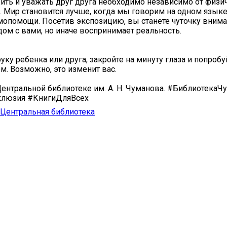
жить и уважать друг друга необходимо независимо от физи
. Мир становится лучше, когда мы говорим на одном языке
мопомощи. Посетив экспозицию, вы станете чуточку внима
дом с вами, но иначе воспринимает реальность.
уку ребенка или друга, закройте на минуту глаза и попробу
м. Возможно, это изменит вас.
ентральной библиотеке им. А. Н. Чуманова. #БиблиотекаЧ
люзия #КнигиДляВсех
Центральная библиотека