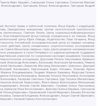
, Павлов Иван Юрьевич, Скворцова Елена Сергеевна, Оленичев Максим
 Александрович, Григорьева Алина Александровна, Григорьев Андрей
б, Институт права и публичной политики, Фонд борьбы с коррупцией,
ива, Гражданская инициатива против экологической преступности,
рав заключенных, Горячая Линия, Центр социально-информационных
дан, Благотворительный фонд помощи осужденным и их семьям, Фонд
 Аналитический Центр Юрия Левады, Издательство Парк Гагарина, Фонд
гласности, Российский исследовательский центр по правам человека,
ское действие, Центр независимых социологических исследований,
в Совета Министров северных стран, Центр развития некоммерческих
стное учреждение в Санкт-Петербурге по административной поддержке
Общественная комиссия по сохранению наследия академика Сахарова,
нтимонопольная ассоциация, Дзугкоева Регина Николаевна, Кривенко
кий Александр Алексеевич, Васильева Анастасия Евгеньевна, Ривина
италий Евгеньевич, Барахоев Магомед Бекханович, Шевченко Дмитрий
 Валерий Валерьевич, Каргалицкий Борис Юльевич, Исакова Ирина
ва Марина Владимировна, Людевиг Марина Зариевна, Федотова Галина
уркина Наталья Валерьевна, Акимова Татьяна Николаевна, Золотарева
 Васильевна, Захарова Светлана Сергеевна, Щур Татьяна Михайловна,
 Симонов Алексей Кириллович, Флиге Ирина Анатольевна, Мельникова
адимирович, Беляев Сергей Иванович, Голубева Елена Николаевна,
вна, Шуманов Илья Вячеславович, Арапова Галина Юрьевна, Свечников
ий Леонид Борисович, Лукашевский Сергей Маркович, Бахмин Вячеслав
геньевна, Смирнов Владимир Александрович, Вицин Сергей Ефимович,
 Маркович, Захаров Герман Константинович