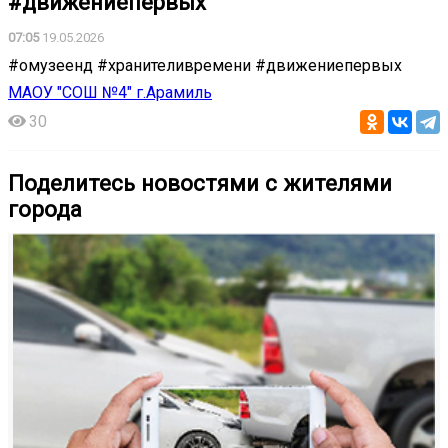
#движениепервых
07:05
19.05.2026
#омузеенд #хранителивремени #движениепервых
МАОУ "СОШ №4" г.Арамиль
30
Поделитесь новостями с жителями
города