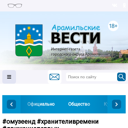
Официально
Общество
Культура
#омузеенд #хранителивремени