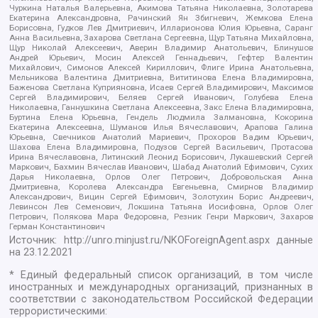
Чуркина Наталья Валерьевна, Акимова Татьяна Николаевна, Золотарева
Екатерина Александровна, Рачинский Ян Збигневич, Жемкова Елена
Борисовна, Гудков Лев Дмитриевич, Илларионова Юлия Юрьевна, Саранг
Анна Васильевна, Захарова Светлана Сергеевна, Щур Татьяна Михайловна,
Щур Николай Алексеевич, Аверин Владимир Анатольевич, Блинушов
Андрей Юрьевич, Мосин Алексей Геннадьевич, Гефтер Валентин
Михайлович, Симонов Алексей Кириллович, Флиге Ирина Анатольевна,
Мельникова Валентина Дмитриевна, Вититинова Елена Владимировна,
Баженова Светлана Куприяновна, Исаев Сергей Владимирович, Максимов
Сергей Владимирович, Беляев Сергей Иванович, Голубева Елена
Николаевна, Ганнушкина Светлана Алексеевна, Закс Елена Владимировна,
Буртина Елена Юрьевна, Гендель Людмила Залмановна, Кокорина
Екатерина Алексеевна, Шуманов Илья Вячеславович, Арапова Галина
Юрьевна, Свечников Анатолий Мариевич, Прохоров Вадим Юрьевич,
Шахова Елена Владимировна, Подузов Сергей Васильевич, Протасова
Ирина Вячеславовна, Литинский Леонид Борисович, Лукашевский Сергей
Маркович, Бахмин Вячеслав Иванович, Шабад Анатолий Ефимович, Сухих
Дарья Николаевна, Орлов Олег Петрович, Добровольская Анна
Дмитриевна, Королева Александра Евгеньевна, Смирнов Владимир
Александрович, Вицин Сергей Ефимович, Золотухин Борис Андреевич,
Левинсон Лев Семенович, Локшина Татьяна Иосифовна, Орлов Олег
Петрович, Полякова Мара Федоровна, Резник Генри Маркович, Захаров
Герман Константинович
Источник:
http://unro.minjust.ru/NKOForeignAgent.aspx
данные
на
23.12.2021
* Единый федеральный список организаций, в том числе
иностранных и международных организаций, признанных в
соответствии с законодательством Российской Федерации
террористическими: