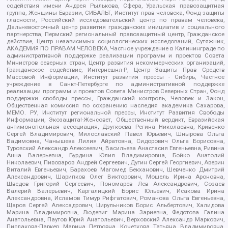
содействия имени Андрея Рылькова, Сфера, Уральская правозащитная
группа, Женщины Евразии, СИБАЛЬТ, Институт прав человека, Фонд защиты
гласности, Российский исследовательский центр по правам человека,
Дальневосточный центр развития гражданских инициатив и социального
партнерства, Пермский региональный правозащитный центр, Гражданское
действие, Центр независимых социологических исследований, Сутяжник,
АКАДЕМИЯ ПО ПРАВАМ ЧЕЛОВЕКА, Частное учреждение в Калининграде по
административной поддержке реализации программ и проектов Совета
Министров северных стран, Центр развития некоммерческих организаций,
Гражданское содействие, Интернешнл-Р, Центр Защиты Прав Средств
Массовой Информации, Институт развития прессы - Сибирь, Частное
учреждение в Санкт-Петербурге по административной поддержке
реализации программ и проектов Совета Министров Северных Стран, Фонд
поддержки свободы прессы, Гражданский контроль, Человек и Закон,
Общественная комиссия по сохранению наследия академика Сахарова,
МЕМО. РУ, Институт региональной прессы, Институт Развития Свободы
Информации, Экозащита!-Женсовет, Общественный вердикт, Евразийская
антимонопольная ассоциация, Дзугкоева Регина Николаевна, Кривенко
Сергей Владимирович, Милославский Павел Юрьевич, Шнырова Ольга
Вадимовна, Чанышева Лилия Айратовна, Сидорович Ольга Борисовна,
Туровский Александр Алексеевич, Васильева Анастасия Евгеньевна, Ривина
Анна Валерьевна, Бурдина Юлия Владимировна, Бойко Анатолий
Николаевич, Пивоваров Андрей Сергеевич, Дугин Сергей Георгиевич, Аверин
Виталий Евгеньевич, Барахоев Магомед Бекханович, Шевченко Дмитрий
Александрович, Шарипков Олег Викторович, Мошель Ирина Ароновна,
Шведов Григорий Сергеевич, Пономарев Лев Александрович, Созаев
Валерий Валерьевич, Каргалицкий Борис Юльевич, Исакова Ирина
Александровна, Исламов Тимур Рифгатович, Романова Ольга Евгеньевна,
Щаров Сергей Алексадрович, Цирульников Борис Альбертович, Халидова
Марина Владимировна, Людевиг Марина Зариевна, Федотова Галина
Анатольевна, Паутов Юрий Анатольевич, Верховский Александр Маркович,
Пислакова-Паркер Марина Петровна, Кочеткова Татьяна Владимировна,