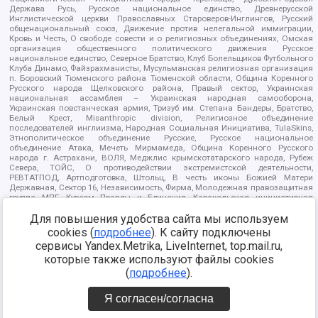
Держава Русь, Русское национальное единство, Древнерусской
Инглистической церкви Православных Староверов-Инглингов, Русский
общенациональный союз, Движение против нелегальной иммиграции,
Кровь и Честь, О свободе совести и о религиозных объединениях, Омская
организация общественного политического движения Русское
национальное единство, Северное Братство, Клуб Болельщиков Футбольного
Клуба Динамо, Файзрахманисты, Мусульманская религиозная организация
п. Боровский Тюменского района Тюменской области, Община Коренного
Русского народа Щелковского района, Правый сектор, Украинская
национальная ассамблея – Украинская народная самооборона,
Украинская повстанческая армия, Тризуб им. Степана Бандеры, Братство,
Белый Крест, Misanthropic division, Религиозное объединение
последователей инглиизма, Народная Социальная Инициатива, TulaSkins,
Этнополитическое объединение Русские, Русское национальное
объединение Атака, Мечеть Мирмамеда, Община Коренного Русского
народа г. Астрахани, ВОЛЯ, Меджлис крымскотатарского народа, Рубеж
Севера, ТОЙС, О противодействии экстремистской деятельности,
РЕВТАТПОД, Артподготовка, Штольц, В честь иконы Божией Матери
Державная, Сектор 16, Независимость, Фирма, Молодежная правозащитная
группа МПГ, Курсом Правды и Единения, Каракольская инициативная
группа, Автоград Крю, Союз Славянских Сил Руси, Алля-Аят,
Благотворительный пансионат Ак Умут, Русская республика Русь,
Для повышения удобства сайта мы используем
Арестантское уголовное единство, Башкорт, Нация и свобода, W.H.С., Фалунь
cookies (
подробнее
). К сайту подключены
Дафа, Иртыш Ultras, Русский Патриотический клуб-Новокузнецк/РПК,
сервисы Yandex.Metrika, LiveInternet, top.mail.ru,
Сибирский державный союз, Фонд борьбы с коррупцией, Фонд защиты прав
граждан, Штабы Навального, Совет граждан СССР Прикубанского округа г.
которые также используют файлы cookies
Краснодара
(
подробнее
).
Источник:
https://minjust.gov.ru/ru/documents/7822/
данные на
08.12.2021
Я согласен/согласна