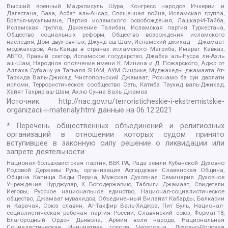
Высший военный Маджлисуль Шура, Конгресс народов Ичкерии и
Дагестана, База, Асбат аль-Ансар, Священная война, Исламская группа,
Братья-мусульмане, Партия исламского освобождения, Лашкар-И-Тайба,
Исламская группа, Движение Талибан, Исламская партия Туркестана,
Общество социальных реформ, Общество возрождения исламского
наследия, Дом двух святых, Джунд аш-Шам, Исламский джихад – Джамаат
моджахедов, Аль-Каида в странах исламского Магриба, Имарат Кавказ,
АБТО, Правый сектор, Исламское государство, Джабха аль-Нусра ли-Ахль
аш-Шам, Народное ополчение имени К. Минина и Д. Пожарского, Аджр от
Аллаха Субхану уа Тагьаля SHAM, АУМ Синрике, Муджахеды джамаата Ат-
Тавхида Валь-Джихад, Чистопольский Джамаат, Рохнамо ба суи давлати
исломи, Террористическое сообщество Сеть, Катиба Таухид валь-Джихад,
Хайят Тахрир аш-Шам, Ахлю Сунна Валь Джамаа
Источник:
http://nac.gov.ru/terroristicheskie-i-ekstremistskie-
organizacii-i-materialy.html
данные на
06.12.2021
* Перечень общественных объединений и религиозных
организаций в отношении которых судом принято
вступившее в законную силу решение о ликвидации или
запрете деятельности:
Национал-большевистская партия, ВЕК РА, Рада земли Кубанской Духовно
Родовой Державы Русь, организация Асгардская Славянская Община,
Община Капища Веды Перуна, Мужская Духовная Семинария Духовное
Учреждение, Нурджулар, К Богодержавию, Таблиги Джамаат, Свидетели
Иеговы, Русское национальное единство, Национал-социалистическое
общество, Джамаат мувахидов, Объединенный Вилайат Кабарды, Балкарии
и Карачая, Союз славян, Ат-Такфир Валь-Хиджра, Пит Буль, Национал-
социалистическая рабочая партия России, Славянский союз, Формат-18,
Благородный Орден Дьявола, Армия воли народа, Национальная
Социалистическая Инициатива города Череповца, Духовно-Родовая