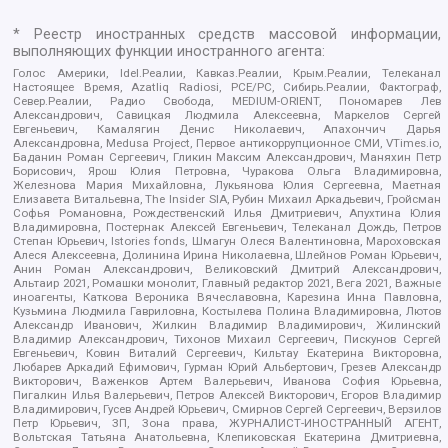
* Реестр иностранных средств массовой информации,
выполняющих функции иностранного агента:
Голос Америки, Idel.Реалии, Кавказ.Реалии, Крым.Реалии, Телеканал
Настоящее Время, Azatliq Radiosi, PCE/PC, Сибирь.Реалии, Фактограф,
Север.Реалии, Радио Свобода, MEDIUM-ORIENT, Пономарев Лев
Александрович, Савицкая Людмила Алексеевна, Маркелов Сергей
Евгеньевич, Камалягин Денис Николаевич, Апахончич Дарья
Александровна, Medusa Project, Первое антикоррупционное СМИ, VTimes.io,
Баданин Роман Сергеевич, Гликин Максим Александрович, Маняхин Петр
Борисович, Ярош Юлия Петровна, Чуракова Ольга Владимировна,
Железнова Мария Михайловна, Лукьянова Юлия Сергеевна, Маетная
Елизавета Витальевна, The Insider SIA, Рубин Михаил Аркадьевич, Гройсман
Софья Романовна, Рождественский Илья Дмитриевич, Апухтина Юлия
Владимировна, Постернак Алексей Евгеньевич, Телеканал Дождь, Петров
Степан Юрьевич, Istories fonds, Шмагун Олеся Валентиновна, Мароховская
Алеся Алексеевна, Долинина Ирина Николаевна, Шлейнов Роман Юрьевич,
Анин Роман Александрович, Великовский Дмитрий Александрович,
Альтаир 2021, Ромашки монолит, Главный редактор 2021, Вега 2021, Важные
иноагенты, Каткова Вероника Вячеславовна, Карезина Инна Павловна,
Кузьмина Людмила Гавриловна, Костылева Полина Владимировна, Лютов
Александр Иванович, Жилкин Владимир Владимирович, Жилинский
Владимир Александрович, Тихонов Михаил Сергеевич, Пискунов Сергей
Евгеньевич, Ковин Виталий Сергеевич, Кильтау Екатерина Викторовна,
Любарев Аркадий Ефимович, Гурман Юрий Альбертович, Грезев Александр
Викторович, Важенков Артем Валерьевич, Иванова София Юрьевна,
Пигалкин Илья Валерьевич, Петров Алексей Викторович, Егоров Владимир
Владимирович, Гусев Андрей Юрьевич, Смирнов Сергей Сергеевич, Верзилов
Петр Юрьевич, ЗП, Зона права, ЖУРНАЛИСТ-ИНОСТРАННЫЙ АГЕНТ,
Вольтская Татьяна Анатольевна, Клепиковская Екатерина Дмитриевна,