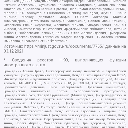
Сотников Даниил Владимирович, Захаров Андрей Вячеславович, Симонов
Евгений Алексеевич, Сурначева Елизавета Дмитриевна, Соловьева Елена
Анатольевна, Арапова Галина Юрьевна, Перл Роман Александрович, МЕМО,
Mason G.E.S. Anonymous Foundation, Stichting Bellingcat, Якутия – Наше
Мнение, Москоу диджитал медиа, РС-Балт, Заговора Максим
Александрович, Ветошкина Валерия Валерьевна, Павлов Иван Юрьевич,
Скворцова Елена Сергеевна, Оленичев Максим Владимирович, Как бы
инагент, Кочетков Игорь Викторович, Иркутский союз библиофилов, Честные
выборы, Нобелевский призыв, Еланчик Олег Александрович, Григорьева
Алина Александровна, Григорьев Андрей Валерьевич , Гималова Регина
Эмилевна, Хисамова Регина Фаритовна
Источник:
https://minjust.gov.ru/ru/documents/7755/
данные на
03.12.2021
* Сведения реестра НКО, выполняющих функции
иностранного агента:
Гражданин.Армия.Право, Нижегородский центр немецкой и европейской
культуры, Центр гендерных исследований, Фонд защиты прав граждан Штаб,
Институт права и публичной политики, Фонд борьбы с коррупцией, Альянс
врачей, НАСИЛИЮ.НЕТ, Мы против СПИДа, СВЕЧА, Открытый Петербург,
Гуманитарное действие, Лига Избирателей, Правовая инициатива,
Гражданская инициатива против экологической преступности,
Гражданский Союз, "Хасдей Ерушалаим" (Милосердие), Центр поддержки и
содействия развитию средств массовой информации, В защиту прав
заключенных, Горячая Линия, Центр социально-информационных
инициатив Действие, Институт глобализации и социальных движений,
ВМЕСТЕ, Благотворительный фонд охраны здоровья и защиты прав
граждан, Благотворительный фонд помощи осужденным и их семьям, Фонд
Тольятти, Новое время, Серебряная тайга, Так-Так-Так, центр Сова, центр
Анна, Проект Апрель, Самарская губерния, Эра здоровья, Мемориал,
Аналитический Центр Юрия Левады, Издательство Парк Гагарина, Фонд