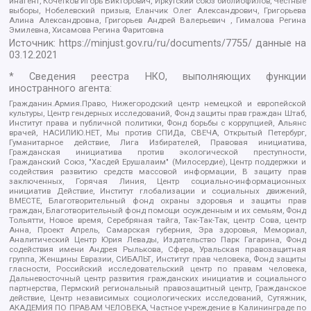
инагент, Кочетков Игорь Викторович, Иркутский союз библиофилов, Честные
выборы, Нобелевский призыв, Еланчик Олег Александрович, Григорьева
Алина Александровна, Григорьев Андрей Валерьевич , Гималова Регина
Эмилевна, Хисамова Регина Фаритовна
Источник:
https://minjust.gov.ru/ru/documents/7755/
данные на
03.12.2021
* Сведения реестра НКО, выполняющих функции
иностранного агента:
Гражданин.Армия.Право, Нижегородский центр немецкой и европейской
культуры, Центр гендерных исследований, Фонд защиты прав граждан Штаб,
Институт права и публичной политики, Фонд борьбы с коррупцией, Альянс
врачей, НАСИЛИЮ.НЕТ, Мы против СПИДа, СВЕЧА, Открытый Петербург,
Гуманитарное действие, Лига Избирателей, Правовая инициатива,
Гражданская инициатива против экологической преступности,
Гражданский Союз, "Хасдей Ерушалаим" (Милосердие), Центр поддержки и
содействия развитию средств массовой информации, В защиту прав
заключенных, Горячая Линия, Центр социально-информационных
инициатив Действие, Институт глобализации и социальных движений,
ВМЕСТЕ, Благотворительный фонд охраны здоровья и защиты прав
граждан, Благотворительный фонд помощи осужденным и их семьям, Фонд
Тольятти, Новое время, Серебряная тайга, Так-Так-Так, центр Сова, центр
Анна, Проект Апрель, Самарская губерния, Эра здоровья, Мемориал,
Аналитический Центр Юрия Левады, Издательство Парк Гагарина, Фонд
содействия имени Андрея Рылькова, Сфера, Уральская правозащитная
группа, Женщины Евразии, СИБАЛЬТ, Институт прав человека, Фонд защиты
гласности, Российский исследовательский центр по правам человека,
Дальневосточный центр развития гражданских инициатив и социального
партнерства, Пермский региональный правозащитный центр, Гражданское
действие, Центр независимых социологических исследований, Сутяжник,
АКАДЕМИЯ ПО ПРАВАМ ЧЕЛОВЕКА, Частное учреждение в Калининграде по