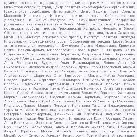
административной поддержке реализации программ и проектов Совета
Министров северных стран, Центр развития некоммерческих организаций,
Гражданское содействие, Интернешнл-Р, Центр Защиты Прав Средств
Массовой Информации, Институт развития прессы - Сибирь, Частное
учреждение в Санкт-Петербурге по административной поддержке
реализации программ и проектов Совета Министров Северных Стран, Фонд
поддержки свободы прессы, Гражданский контроль, Человек и Закон,
Общественная комиссия по сохранению наследия академика Сахарова,
МЕМО. РУ, Институт региональной прессы, Институт Развития Свободы
Информации, Экозащита!-Женсовет, Общественный вердикт, Евразийская
антимонопольная ассоциация, Дзугкоева Регина Николаевна, Кривенко
Сергей Владимирович, Милославский Павел Юрьевич, Шнырова Ольга
Вадимовна, Чанышева Лилия Айратовна, Сидорович Ольга Борисовна,
Туровский Александр Алексеевич, Васильева Анастасия Евгеньевна, Ривина
Анна Валерьевна, Бурдина Юлия Владимировна, Бойко Анатолий
Николаевич, Пивоваров Андрей Сергеевич, Дугин Сергей Георгиевич, Аверин
Виталий Евгеньевич, Барахоев Магомед Бекханович, Шевченко Дмитрий
Александрович, Шарипков Олег Викторович, Мошель Ирина Ароновна,
Шведов Григорий Сергеевич, Пономарев Лев Александрович, Созаев
Валерий Валерьевич, Каргалицкий Борис Юльевич, Исакова Ирина
Александровна, Исламов Тимур Рифгатович, Романова Ольга Евгеньевна,
Щаров Сергей Алексадрович, Цирульников Борис Альбертович, Халидова
Марина Владимировна, Людевиг Марина Зариевна, Федотова Галина
Анатольевна, Паутов Юрий Анатольевич, Верховский Александр Маркович,
Пислакова-Паркер Марина Петровна, Кочеткова Татьяна Владимировна,
Чуркина Наталья Валерьевна, Акимова Татьяна Николаевна, Золотарева
Екатерина Александровна, Рачинский Ян Збигневич, Жемкова Елена
Борисовна, Гудков Лев Дмитриевич, Илларионова Юлия Юрьевна, Саранг
Анна Васильевна, Захарова Светлана Сергеевна, Щур Татьяна Михайловна,
Щур Николай Алексеевич, Аверин Владимир Анатольевич, Блинушов
Андрей Юрьевич, Мосин Алексей Геннадьевич, Гефтер Валентин
Михайлович, Симонов Алексей Кириллович, Флиге Ирина Анатольевна,