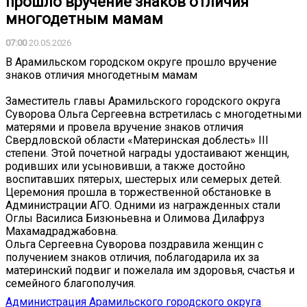
прошло вручение знаков отличия
многодетным мамам
07:00
20.05.2026
В Арамильском городском округе прошло вручение
знаков отличия многодетным мамам
Заместитель главы Арамильского городского округа
Суворова Ольга Сергеевна встретилась с многодетными
матерями и провела вручение знаков отличия
Свердловской области «Материнская доблесть» III
степени. Этой почетной награды удостаивают женщин,
родивших или усыновивши, а также достойно
воспитавших пятерых, шестерых или семерых детей.
Церемония прошла в торжественной обстановке в
Администрации АГО. Одними из награжденных стали
Оглы Василиса Бизюньевна и Олимова Дилафруз
Махамадраджабовна.
Ольга Сергеевна Суворова поздравила женщин с
получением знаков отличия, поблагодарила их за
материнский подвиг и пожелала им здоровья, счастья и
семейного благополучия.
Администрация Арамильского городского округа