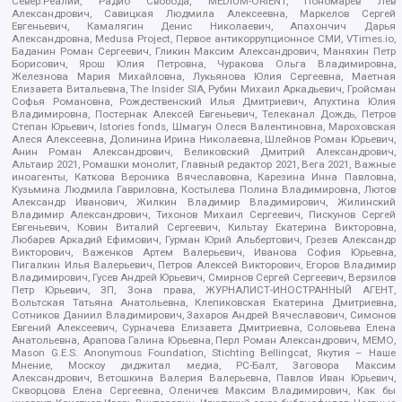
Север.Реалии, Радио Свобода, MEDIUM-ORIENT, Пономарев Лев
Александрович, Савицкая Людмила Алексеевна, Маркелов Сергей
Евгеньевич, Камалягин Денис Николаевич, Апахончич Дарья
Александровна, Medusa Project, Первое антикоррупционное СМИ, VTimes.io,
Баданин Роман Сергеевич, Гликин Максим Александрович, Маняхин Петр
Борисович, Ярош Юлия Петровна, Чуракова Ольга Владимировна,
Железнова Мария Михайловна, Лукьянова Юлия Сергеевна, Маетная
Елизавета Витальевна, The Insider SIA, Рубин Михаил Аркадьевич, Гройсман
Софья Романовна, Рождественский Илья Дмитриевич, Апухтина Юлия
Владимировна, Постернак Алексей Евгеньевич, Телеканал Дождь, Петров
Степан Юрьевич, Istories fonds, Шмагун Олеся Валентиновна, Мароховская
Алеся Алексеевна, Долинина Ирина Николаевна, Шлейнов Роман Юрьевич,
Анин Роман Александрович, Великовский Дмитрий Александрович,
Альтаир 2021, Ромашки монолит, Главный редактор 2021, Вега 2021, Важные
иноагенты, Каткова Вероника Вячеславовна, Карезина Инна Павловна,
Кузьмина Людмила Гавриловна, Костылева Полина Владимировна, Лютов
Александр Иванович, Жилкин Владимир Владимирович, Жилинский
Владимир Александрович, Тихонов Михаил Сергеевич, Пискунов Сергей
Евгеньевич, Ковин Виталий Сергеевич, Кильтау Екатерина Викторовна,
Любарев Аркадий Ефимович, Гурман Юрий Альбертович, Грезев Александр
Викторович, Важенков Артем Валерьевич, Иванова София Юрьевна,
Пигалкин Илья Валерьевич, Петров Алексей Викторович, Егоров Владимир
Владимирович, Гусев Андрей Юрьевич, Смирнов Сергей Сергеевич, Верзилов
Петр Юрьевич, ЗП, Зона права, ЖУРНАЛИСТ-ИНОСТРАННЫЙ АГЕНТ,
Вольтская Татьяна Анатольевна, Клепиковская Екатерина Дмитриевна,
Сотников Даниил Владимирович, Захаров Андрей Вячеславович, Симонов
Евгений Алексеевич, Сурначева Елизавета Дмитриевна, Соловьева Елена
Анатольевна, Арапова Галина Юрьевна, Перл Роман Александрович, МЕМО,
Mason G.E.S. Anonymous Foundation, Stichting Bellingcat, Якутия – Наше
Мнение, Москоу диджитал медиа, РС-Балт, Заговора Максим
Александрович, Ветошкина Валерия Валерьевна, Павлов Иван Юрьевич,
Скворцова Елена Сергеевна, Оленичев Максим Владимирович, Как бы