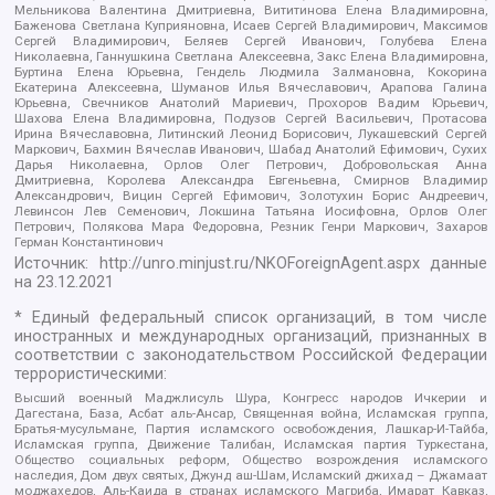
Мельникова Валентина Дмитриевна, Вититинова Елена Владимировна,
Баженова Светлана Куприяновна, Исаев Сергей Владимирович, Максимов
Сергей Владимирович, Беляев Сергей Иванович, Голубева Елена
Николаевна, Ганнушкина Светлана Алексеевна, Закс Елена Владимировна,
Буртина Елена Юрьевна, Гендель Людмила Залмановна, Кокорина
Екатерина Алексеевна, Шуманов Илья Вячеславович, Арапова Галина
Юрьевна, Свечников Анатолий Мариевич, Прохоров Вадим Юрьевич,
Шахова Елена Владимировна, Подузов Сергей Васильевич, Протасова
Ирина Вячеславовна, Литинский Леонид Борисович, Лукашевский Сергей
Маркович, Бахмин Вячеслав Иванович, Шабад Анатолий Ефимович, Сухих
Дарья Николаевна, Орлов Олег Петрович, Добровольская Анна
Дмитриевна, Королева Александра Евгеньевна, Смирнов Владимир
Александрович, Вицин Сергей Ефимович, Золотухин Борис Андреевич,
Левинсон Лев Семенович, Локшина Татьяна Иосифовна, Орлов Олег
Петрович, Полякова Мара Федоровна, Резник Генри Маркович, Захаров
Герман Константинович
Источник:
http://unro.minjust.ru/NKOForeignAgent.aspx
данные
на
23.12.2021
* Единый федеральный список организаций, в том числе
иностранных и международных организаций, признанных в
соответствии с законодательством Российской Федерации
террористическими:
Высший военный Маджлисуль Шура, Конгресс народов Ичкерии и
Дагестана, База, Асбат аль-Ансар, Священная война, Исламская группа,
Братья-мусульмане, Партия исламского освобождения, Лашкар-И-Тайба,
Исламская группа, Движение Талибан, Исламская партия Туркестана,
Общество социальных реформ, Общество возрождения исламского
наследия, Дом двух святых, Джунд аш-Шам, Исламский джихад – Джамаат
моджахедов, Аль-Каида в странах исламского Магриба, Имарат Кавказ,