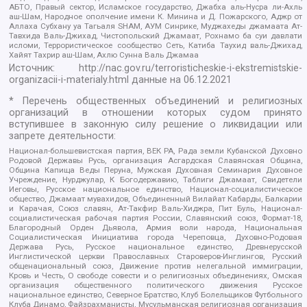
АБТО, Правый сектор, Исламское государство, Джабха аль-Нусра ли-Ахль
аш-Шам, Народное ополчение имени К. Минина и Д. Пожарского, Аджр от
Аллаха Субхану уа Тагьаля SHAM, АУМ Синрике, Муджахеды джамаата Ат-
Тавхида Валь-Джихад, Чистопольский Джамаат, Рохнамо ба суи давлати
исломи, Террористическое сообщество Сеть, Катиба Таухид валь-Джихад,
Хайят Тахрир аш-Шам, Ахлю Сунна Валь Джамаа
Источник:
http://nac.gov.ru/terroristicheskie-i-ekstremistskie-
organizacii-i-materialy.html
данные на
06.12.2021
* Перечень общественных объединений и религиозных
организаций в отношении которых судом принято
вступившее в законную силу решение о ликвидации или
запрете деятельности:
Национал-большевистская партия, ВЕК РА, Рада земли Кубанской Духовно
Родовой Державы Русь, организация Асгардская Славянская Община,
Община Капища Веды Перуна, Мужская Духовная Семинария Духовное
Учреждение, Нурджулар, К Богодержавию, Таблиги Джамаат, Свидетели
Иеговы, Русское национальное единство, Национал-социалистическое
общество, Джамаат мувахидов, Объединенный Вилайат Кабарды, Балкарии
и Карачая, Союз славян, Ат-Такфир Валь-Хиджра, Пит Буль, Национал-
социалистическая рабочая партия России, Славянский союз, Формат-18,
Благородный Орден Дьявола, Армия воли народа, Национальная
Социалистическая Инициатива города Череповца, Духовно-Родовая
Держава Русь, Русское национальное единство, Древнерусской
Инглистической церкви Православных Староверов-Инглингов, Русский
общенациональный союз, Движение против нелегальной иммиграции,
Кровь и Честь, О свободе совести и о религиозных объединениях, Омская
организация общественного политического движения Русское
национальное единство, Северное Братство, Клуб Болельщиков Футбольного
Клуба Динамо, Файзрахманисты, Мусульманская религиозная организация