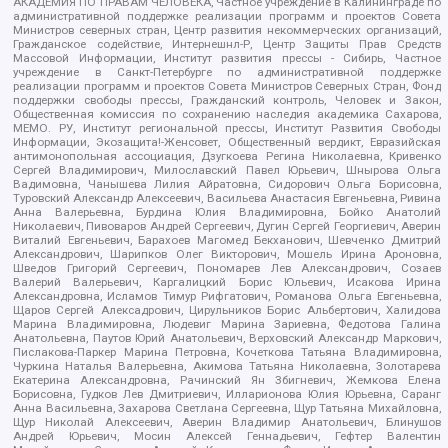
АКАДЕМИЯ ПО ПРАВАМ ЧЕЛОВЕКА, Частное учреждение в Калининграде по
административной поддержке реализации программ и проектов Совета
Министров северных стран, Центр развития некоммерческих организаций,
Гражданское содействие, Интернешнл-Р, Центр Защиты Прав Средств
Массовой Информации, Институт развития прессы - Сибирь, Частное
учреждение в Санкт-Петербурге по административной поддержке
реализации программ и проектов Совета Министров Северных Стран, Фонд
поддержки свободы прессы, Гражданский контроль, Человек и Закон,
Общественная комиссия по сохранению наследия академика Сахарова,
МЕМО. РУ, Институт региональной прессы, Институт Развития Свободы
Информации, Экозащита!-Женсовет, Общественный вердикт, Евразийская
антимонопольная ассоциация, Дзугкоева Регина Николаевна, Кривенко
Сергей Владимирович, Милославский Павел Юрьевич, Шнырова Ольга
Вадимовна, Чанышева Лилия Айратовна, Сидорович Ольга Борисовна,
Туровский Александр Алексеевич, Васильева Анастасия Евгеньевна, Ривина
Анна Валерьевна, Бурдина Юлия Владимировна, Бойко Анатолий
Николаевич, Пивоваров Андрей Сергеевич, Дугин Сергей Георгиевич, Аверин
Виталий Евгеньевич, Барахоев Магомед Бекханович, Шевченко Дмитрий
Александрович, Шарипков Олег Викторович, Мошель Ирина Ароновна,
Шведов Григорий Сергеевич, Пономарев Лев Александрович, Созаев
Валерий Валерьевич, Каргалицкий Борис Юльевич, Исакова Ирина
Александровна, Исламов Тимур Рифгатович, Романова Ольга Евгеньевна,
Щаров Сергей Алексадрович, Цирульников Борис Альбертович, Халидова
Марина Владимировна, Людевиг Марина Зариевна, Федотова Галина
Анатольевна, Паутов Юрий Анатольевич, Верховский Александр Маркович,
Пислакова-Паркер Марина Петровна, Кочеткова Татьяна Владимировна,
Чуркина Наталья Валерьевна, Акимова Татьяна Николаевна, Золотарева
Екатерина Александровна, Рачинский Ян Збигневич, Жемкова Елена
Борисовна, Гудков Лев Дмитриевич, Илларионова Юлия Юрьевна, Саранг
Анна Васильевна, Захарова Светлана Сергеевна, Щур Татьяна Михайловна,
Щур Николай Алексеевич, Аверин Владимир Анатольевич, Блинушов
Андрей Юрьевич, Мосин Алексей Геннадьевич, Гефтер Валентин