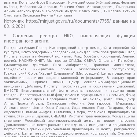
инагент, Кочетков Игорь Викторович, Иркутский союз библиофилов, Честные
выборы, Нобелевский призыв, Еланчик Олег Александрович, Григорьева
Алина Александровна, Григорьев Андрей Валерьевич , Гималова Регина
Эмилевна, Хисамова Регина Фаритовна
Источник:
https://minjust.gov.ru/ru/documents/7755/
данные на
03.12.2021
* Сведения реестра НКО, выполняющих функции
иностранного агента:
Гражданин.Армия.Право, Нижегородский центр немецкой и европейской
культуры, Центр гендерных исследований, Фонд защиты прав граждан Штаб,
Институт права и публичной политики, Фонд борьбы с коррупцией, Альянс
врачей, НАСИЛИЮ.НЕТ, Мы против СПИДа, СВЕЧА, Открытый Петербург,
Гуманитарное действие, Лига Избирателей, Правовая инициатива,
Гражданская инициатива против экологической преступности,
Гражданский Союз, "Хасдей Ерушалаим" (Милосердие), Центр поддержки и
содействия развитию средств массовой информации, В защиту прав
заключенных, Горячая Линия, Центр социально-информационных
инициатив Действие, Институт глобализации и социальных движений,
ВМЕСТЕ, Благотворительный фонд охраны здоровья и защиты прав
граждан, Благотворительный фонд помощи осужденным и их семьям, Фонд
Тольятти, Новое время, Серебряная тайга, Так-Так-Так, центр Сова, центр
Анна, Проект Апрель, Самарская губерния, Эра здоровья, Мемориал,
Аналитический Центр Юрия Левады, Издательство Парк Гагарина, Фонд
содействия имени Андрея Рылькова, Сфера, Уральская правозащитная
группа, Женщины Евразии, СИБАЛЬТ, Институт прав человека, Фонд защиты
гласности, Российский исследовательский центр по правам человека,
Дальневосточный центр развития гражданских инициатив и социального
партнерства, Пермский региональный правозащитный центр, Гражданское
действие, Центр независимых социологических исследований, Сутяжник,