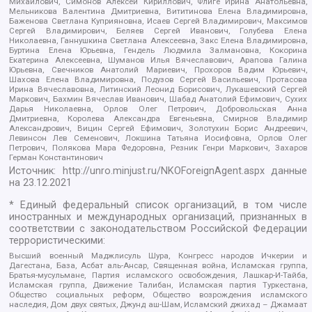
Михайлович, Симонов Алексей Кириллович, Флиге Ирина Анатольевна,
Мельникова Валентина Дмитриевна, Вититинова Елена Владимировна,
Баженова Светлана Куприяновна, Исаев Сергей Владимирович, Максимов
Сергей Владимирович, Беляев Сергей Иванович, Голубева Елена
Николаевна, Ганнушкина Светлана Алексеевна, Закс Елена Владимировна,
Буртина Елена Юрьевна, Гендель Людмила Залмановна, Кокорина
Екатерина Алексеевна, Шуманов Илья Вячеславович, Арапова Галина
Юрьевна, Свечников Анатолий Мариевич, Прохоров Вадим Юрьевич,
Шахова Елена Владимировна, Подузов Сергей Васильевич, Протасова
Ирина Вячеславовна, Литинский Леонид Борисович, Лукашевский Сергей
Маркович, Бахмин Вячеслав Иванович, Шабад Анатолий Ефимович, Сухих
Дарья Николаевна, Орлов Олег Петрович, Добровольская Анна
Дмитриевна, Королева Александра Евгеньевна, Смирнов Владимир
Александрович, Вицин Сергей Ефимович, Золотухин Борис Андреевич,
Левинсон Лев Семенович, Локшина Татьяна Иосифовна, Орлов Олег
Петрович, Полякова Мара Федоровна, Резник Генри Маркович, Захаров
Герман Константинович
Источник:
http://unro.minjust.ru/NKOForeignAgent.aspx
данные
на
23.12.2021
* Единый федеральный список организаций, в том числе
иностранных и международных организаций, признанных в
соответствии с законодательством Российской Федерации
террористическими:
Высший военный Маджлисуль Шура, Конгресс народов Ичкерии и
Дагестана, База, Асбат аль-Ансар, Священная война, Исламская группа,
Братья-мусульмане, Партия исламского освобождения, Лашкар-И-Тайба,
Исламская группа, Движение Талибан, Исламская партия Туркестана,
Общество социальных реформ, Общество возрождения исламского
наследия, Дом двух святых, Джунд аш-Шам, Исламский джихад – Джамаат