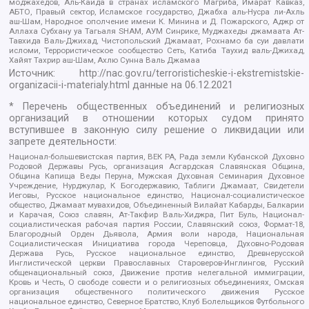
моджахедов, Аль-Каида в странах исламского Магриба, Имарат Кавказ,
АБТО, Правый сектор, Исламское государство, Джабха аль-Нусра ли-Ахль
аш-Шам, Народное ополчение имени К. Минина и Д. Пожарского, Аджр от
Аллаха Субхану уа Тагьаля SHAM, АУМ Синрике, Муджахеды джамаата Ат-
Тавхида Валь-Джихад, Чистопольский Джамаат, Рохнамо ба суи давлати
исломи, Террористическое сообщество Сеть, Катиба Таухид валь-Джихад,
Хайят Тахрир аш-Шам, Ахлю Сунна Валь Джамаа
Источник:
http://nac.gov.ru/terroristicheskie-i-ekstremistskie-
organizacii-i-materialy.html
данные на
06.12.2021
* Перечень общественных объединений и религиозных
организаций в отношении которых судом принято
вступившее в законную силу решение о ликвидации или
запрете деятельности:
Национал-большевистская партия, ВЕК РА, Рада земли Кубанской Духовно
Родовой Державы Русь, организация Асгардская Славянская Община,
Община Капища Веды Перуна, Мужская Духовная Семинария Духовное
Учреждение, Нурджулар, К Богодержавию, Таблиги Джамаат, Свидетели
Иеговы, Русское национальное единство, Национал-социалистическое
общество, Джамаат мувахидов, Объединенный Вилайат Кабарды, Балкарии
и Карачая, Союз славян, Ат-Такфир Валь-Хиджра, Пит Буль, Национал-
социалистическая рабочая партия России, Славянский союз, Формат-18,
Благородный Орден Дьявола, Армия воли народа, Национальная
Социалистическая Инициатива города Череповца, Духовно-Родовая
Держава Русь, Русское национальное единство, Древнерусской
Инглистической церкви Православных Староверов-Инглингов, Русский
общенациональный союз, Движение против нелегальной иммиграции,
Кровь и Честь, О свободе совести и о религиозных объединениях, Омская
организация общественного политического движения Русское
национальное единство, Северное Братство, Клуб Болельщиков Футбольного