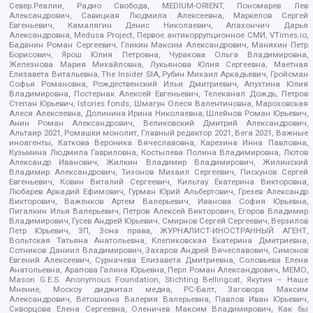
Север.Реалии, Радио Свобода, MEDIUM-ORIENT, Пономарев Лев
Александрович, Савицкая Людмила Алексеевна, Маркелов Сергей
Евгеньевич, Камалягин Денис Николаевич, Апахончич Дарья
Александровна, Medusa Project, Первое антикоррупционное СМИ, VTimes.io,
Баданин Роман Сергеевич, Гликин Максим Александрович, Маняхин Петр
Борисович, Ярош Юлия Петровна, Чуракова Ольга Владимировна,
Железнова Мария Михайловна, Лукьянова Юлия Сергеевна, Маетная
Елизавета Витальевна, The Insider SIA, Рубин Михаил Аркадьевич, Гройсман
Софья Романовна, Рождественский Илья Дмитриевич, Апухтина Юлия
Владимировна, Постернак Алексей Евгеньевич, Телеканал Дождь, Петров
Степан Юрьевич, Istories fonds, Шмагун Олеся Валентиновна, Мароховская
Алеся Алексеевна, Долинина Ирина Николаевна, Шлейнов Роман Юрьевич,
Анин Роман Александрович, Великовский Дмитрий Александрович,
Альтаир 2021, Ромашки монолит, Главный редактор 2021, Вега 2021, Важные
иноагенты, Каткова Вероника Вячеславовна, Карезина Инна Павловна,
Кузьмина Людмила Гавриловна, Костылева Полина Владимировна, Лютов
Александр Иванович, Жилкин Владимир Владимирович, Жилинский
Владимир Александрович, Тихонов Михаил Сергеевич, Пискунов Сергей
Евгеньевич, Ковин Виталий Сергеевич, Кильтау Екатерина Викторовна,
Любарев Аркадий Ефимович, Гурман Юрий Альбертович, Грезев Александр
Викторович, Важенков Артем Валерьевич, Иванова София Юрьевна,
Пигалкин Илья Валерьевич, Петров Алексей Викторович, Егоров Владимир
Владимирович, Гусев Андрей Юрьевич, Смирнов Сергей Сергеевич, Верзилов
Петр Юрьевич, ЗП, Зона права, ЖУРНАЛИСТ-ИНОСТРАННЫЙ АГЕНТ,
Вольтская Татьяна Анатольевна, Клепиковская Екатерина Дмитриевна,
Сотников Даниил Владимирович, Захаров Андрей Вячеславович, Симонов
Евгений Алексеевич, Сурначева Елизавета Дмитриевна, Соловьева Елена
Анатольевна, Арапова Галина Юрьевна, Перл Роман Александрович, МЕМО,
Mason G.E.S. Anonymous Foundation, Stichting Bellingcat, Якутия – Наше
Мнение, Москоу диджитал медиа, РС-Балт, Заговора Максим
Александрович, Ветошкина Валерия Валерьевна, Павлов Иван Юрьевич,
Скворцова Елена Сергеевна, Оленичев Максим Владимирович, Как бы