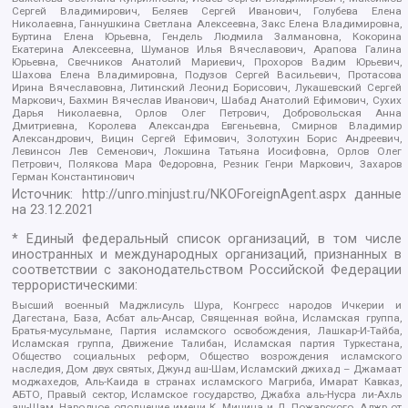
Сергей Владимирович, Беляев Сергей Иванович, Голубева Елена
Николаевна, Ганнушкина Светлана Алексеевна, Закс Елена Владимировна,
Буртина Елена Юрьевна, Гендель Людмила Залмановна, Кокорина
Екатерина Алексеевна, Шуманов Илья Вячеславович, Арапова Галина
Юрьевна, Свечников Анатолий Мариевич, Прохоров Вадим Юрьевич,
Шахова Елена Владимировна, Подузов Сергей Васильевич, Протасова
Ирина Вячеславовна, Литинский Леонид Борисович, Лукашевский Сергей
Маркович, Бахмин Вячеслав Иванович, Шабад Анатолий Ефимович, Сухих
Дарья Николаевна, Орлов Олег Петрович, Добровольская Анна
Дмитриевна, Королева Александра Евгеньевна, Смирнов Владимир
Александрович, Вицин Сергей Ефимович, Золотухин Борис Андреевич,
Левинсон Лев Семенович, Локшина Татьяна Иосифовна, Орлов Олег
Петрович, Полякова Мара Федоровна, Резник Генри Маркович, Захаров
Герман Константинович
Источник:
http://unro.minjust.ru/NKOForeignAgent.aspx
данные
на
23.12.2021
* Единый федеральный список организаций, в том числе
иностранных и международных организаций, признанных в
соответствии с законодательством Российской Федерации
террористическими:
Высший военный Маджлисуль Шура, Конгресс народов Ичкерии и
Дагестана, База, Асбат аль-Ансар, Священная война, Исламская группа,
Братья-мусульмане, Партия исламского освобождения, Лашкар-И-Тайба,
Исламская группа, Движение Талибан, Исламская партия Туркестана,
Общество социальных реформ, Общество возрождения исламского
наследия, Дом двух святых, Джунд аш-Шам, Исламский джихад – Джамаат
моджахедов, Аль-Каида в странах исламского Магриба, Имарат Кавказ,
АБТО, Правый сектор, Исламское государство, Джабха аль-Нусра ли-Ахль
аш-Шам, Народное ополчение имени К. Минина и Д. Пожарского, Аджр от