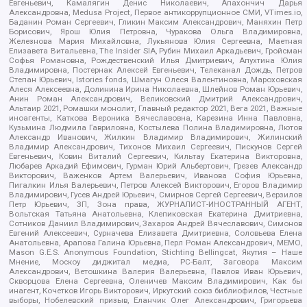
Евгеньевич, Камалягин Денис Николаевич, Апахончич Дарья
Александровна, Medusa Project, Первое антикоррупционное СМИ, VTimes.io,
Баданин Роман Сергеевич, Гликин Максим Александрович, Маняхин Петр
Борисович, Ярош Юлия Петровна, Чуракова Ольга Владимировна,
Железнова Мария Михайловна, Лукьянова Юлия Сергеевна, Маетная
Елизавета Витальевна, The Insider SIA, Рубин Михаил Аркадьевич, Гройсман
Софья Романовна, Рождественский Илья Дмитриевич, Апухтина Юлия
Владимировна, Постернак Алексей Евгеньевич, Телеканал Дождь, Петров
Степан Юрьевич, Istories fonds, Шмагун Олеся Валентиновна, Мароховская
Алеся Алексеевна, Долинина Ирина Николаевна, Шлейнов Роман Юрьевич,
Анин Роман Александрович, Великовский Дмитрий Александрович,
Альтаир 2021, Ромашки монолит, Главный редактор 2021, Вега 2021, Важные
иноагенты, Каткова Вероника Вячеславовна, Карезина Инна Павловна,
Кузьмина Людмила Гавриловна, Костылева Полина Владимировна, Лютов
Александр Иванович, Жилкин Владимир Владимирович, Жилинский
Владимир Александрович, Тихонов Михаил Сергеевич, Пискунов Сергей
Евгеньевич, Ковин Виталий Сергеевич, Кильтау Екатерина Викторовна,
Любарев Аркадий Ефимович, Гурман Юрий Альбертович, Грезев Александр
Викторович, Важенков Артем Валерьевич, Иванова София Юрьевна,
Пигалкин Илья Валерьевич, Петров Алексей Викторович, Егоров Владимир
Владимирович, Гусев Андрей Юрьевич, Смирнов Сергей Сергеевич, Верзилов
Петр Юрьевич, ЗП, Зона права, ЖУРНАЛИСТ-ИНОСТРАННЫЙ АГЕНТ,
Вольтская Татьяна Анатольевна, Клепиковская Екатерина Дмитриевна,
Сотников Даниил Владимирович, Захаров Андрей Вячеславович, Симонов
Евгений Алексеевич, Сурначева Елизавета Дмитриевна, Соловьева Елена
Анатольевна, Арапова Галина Юрьевна, Перл Роман Александрович, МЕМО,
Mason G.E.S. Anonymous Foundation, Stichting Bellingcat, Якутия – Наше
Мнение, Москоу диджитал медиа, РС-Балт, Заговора Максим
Александрович, Ветошкина Валерия Валерьевна, Павлов Иван Юрьевич,
Скворцова Елена Сергеевна, Оленичев Максим Владимирович, Как бы
инагент, Кочетков Игорь Викторович, Иркутский союз библиофилов, Честные
выборы, Нобелевский призыв, Еланчик Олег Александрович, Григорьева