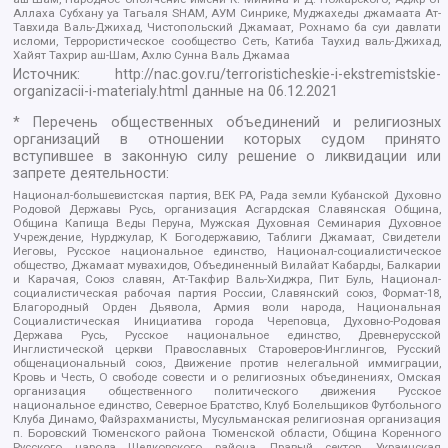
Аллаха Субхану уа Тагьаля SHAM, АУМ Синрике, Муджахеды джамаата Ат-
Тавхида Валь-Джихад, Чистопольский Джамаат, Рохнамо ба суи давлати
исломи, Террористическое сообщество Сеть, Катиба Таухид валь-Джихад,
Хайят Тахрир аш-Шам, Ахлю Сунна Валь Джамаа
Источник:
http://nac.gov.ru/terroristicheskie-i-ekstremistskie-
organizacii-i-materialy.html
данные на
06.12.2021
* Перечень общественных объединений и религиозных
организаций в отношении которых судом принято
вступившее в законную силу решение о ликвидации или
запрете деятельности:
Национал-большевистская партия, ВЕК РА, Рада земли Кубанской Духовно
Родовой Державы Русь, организация Асгардская Славянская Община,
Община Капища Веды Перуна, Мужская Духовная Семинария Духовное
Учреждение, Нурджулар, К Богодержавию, Таблиги Джамаат, Свидетели
Иеговы, Русское национальное единство, Национал-социалистическое
общество, Джамаат мувахидов, Объединенный Вилайат Кабарды, Балкарии
и Карачая, Союз славян, Ат-Такфир Валь-Хиджра, Пит Буль, Национал-
социалистическая рабочая партия России, Славянский союз, Формат-18,
Благородный Орден Дьявола, Армия воли народа, Национальная
Социалистическая Инициатива города Череповца, Духовно-Родовая
Держава Русь, Русское национальное единство, Древнерусской
Инглистической церкви Православных Староверов-Инглингов, Русский
общенациональный союз, Движение против нелегальной иммиграции,
Кровь и Честь, О свободе совести и о религиозных объединениях, Омская
организация общественного политического движения Русское
национальное единство, Северное Братство, Клуб Болельщиков Футбольного
Клуба Динамо, Файзрахманисты, Мусульманская религиозная организация
п. Боровский Тюменского района Тюменской области, Община Коренного
Русского народа Щелковского района, Правый сектор, Украинская