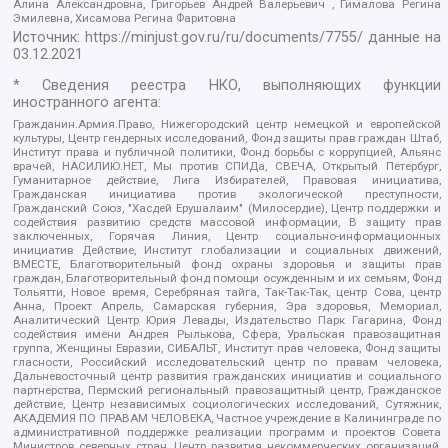
Алина Александровна, Григорьев Андрей Валерьевич , Гималова Регина
Эмилевна, Хисамова Регина Фаритовна
Источник:
https://minjust.gov.ru/ru/documents/7755/
данные на
03.12.2021
* Сведения реестра НКО, выполняющих функции
иностранного агента:
Гражданин.Армия.Право, Нижегородский центр немецкой и европейской
культуры, Центр гендерных исследований, Фонд защиты прав граждан Штаб,
Институт права и публичной политики, Фонд борьбы с коррупцией, Альянс
врачей, НАСИЛИЮ.НЕТ, Мы против СПИДа, СВЕЧА, Открытый Петербург,
Гуманитарное действие, Лига Избирателей, Правовая инициатива,
Гражданская инициатива против экологической преступности,
Гражданский Союз, "Хасдей Ерушалаим" (Милосердие), Центр поддержки и
содействия развитию средств массовой информации, В защиту прав
заключенных, Горячая Линия, Центр социально-информационных
инициатив Действие, Институт глобализации и социальных движений,
ВМЕСТЕ, Благотворительный фонд охраны здоровья и защиты прав
граждан, Благотворительный фонд помощи осужденным и их семьям, Фонд
Тольятти, Новое время, Серебряная тайга, Так-Так-Так, центр Сова, центр
Анна, Проект Апрель, Самарская губерния, Эра здоровья, Мемориал,
Аналитический Центр Юрия Левады, Издательство Парк Гагарина, Фонд
содействия имени Андрея Рылькова, Сфера, Уральская правозащитная
группа, Женщины Евразии, СИБАЛЬТ, Институт прав человека, Фонд защиты
гласности, Российский исследовательский центр по правам человека,
Дальневосточный центр развития гражданских инициатив и социального
партнерства, Пермский региональный правозащитный центр, Гражданское
действие, Центр независимых социологических исследований, Сутяжник,
АКАДЕМИЯ ПО ПРАВАМ ЧЕЛОВЕКА, Частное учреждение в Калининграде по
административной поддержке реализации программ и проектов Совета
Министров северных стран, Центр развития некоммерческих организаций,