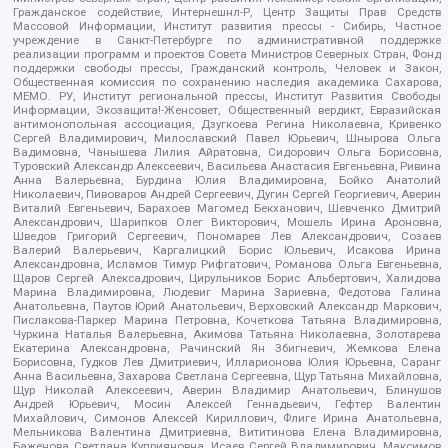
Гражданское содействие, Интернешнл-Р, Центр Защиты Прав Средств
Массовой Информации, Институт развития прессы - Сибирь, Частное
учреждение в Санкт-Петербурге по административной поддержке
реализации программ и проектов Совета Министров Северных Стран, Фонд
поддержки свободы прессы, Гражданский контроль, Человек и Закон,
Общественная комиссия по сохранению наследия академика Сахарова,
МЕМО. РУ, Институт региональной прессы, Институт Развития Свободы
Информации, Экозащита!-Женсовет, Общественный вердикт, Евразийская
антимонопольная ассоциация, Дзугкоева Регина Николаевна, Кривенко
Сергей Владимирович, Милославский Павел Юрьевич, Шнырова Ольга
Вадимовна, Чанышева Лилия Айратовна, Сидорович Ольга Борисовна,
Туровский Александр Алексеевич, Васильева Анастасия Евгеньевна, Ривина
Анна Валерьевна, Бурдина Юлия Владимировна, Бойко Анатолий
Николаевич, Пивоваров Андрей Сергеевич, Дугин Сергей Георгиевич, Аверин
Виталий Евгеньевич, Барахоев Магомед Бекханович, Шевченко Дмитрий
Александрович, Шарипков Олег Викторович, Мошель Ирина Ароновна,
Шведов Григорий Сергеевич, Пономарев Лев Александрович, Созаев
Валерий Валерьевич, Каргалицкий Борис Юльевич, Исакова Ирина
Александровна, Исламов Тимур Рифгатович, Романова Ольга Евгеньевна,
Щаров Сергей Алексадрович, Цирульников Борис Альбертович, Халидова
Марина Владимировна, Людевиг Марина Зариевна, Федотова Галина
Анатольевна, Паутов Юрий Анатольевич, Верховский Александр Маркович,
Пислакова-Паркер Марина Петровна, Кочеткова Татьяна Владимировна,
Чуркина Наталья Валерьевна, Акимова Татьяна Николаевна, Золотарева
Екатерина Александровна, Рачинский Ян Збигневич, Жемкова Елена
Борисовна, Гудков Лев Дмитриевич, Илларионова Юлия Юрьевна, Саранг
Анна Васильевна, Захарова Светлана Сергеевна, Щур Татьяна Михайловна,
Щур Николай Алексеевич, Аверин Владимир Анатольевич, Блинушов
Андрей Юрьевич, Мосин Алексей Геннадьевич, Гефтер Валентин
Михайлович, Симонов Алексей Кириллович, Флиге Ирина Анатольевна,
Мельникова Валентина Дмитриевна, Вититинова Елена Владимировна,
Баженова Светлана Куприяновна, Исаев Сергей Владимирович, Максимов