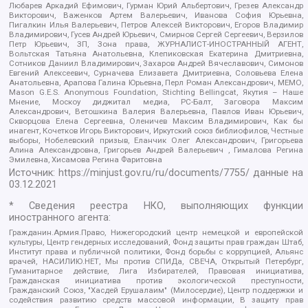
Любарев Аркадий Ефимович, Гурман Юрий Альбертович, Грезев Александр
Викторович, Важенков Артем Валерьевич, Иванова София Юрьевна,
Пигалкин Илья Валерьевич, Петров Алексей Викторович, Егоров Владимир
Владимирович, Гусев Андрей Юрьевич, Смирнов Сергей Сергеевич, Верзилов
Петр Юрьевич, ЗП, Зона права, ЖУРНАЛИСТ-ИНОСТРАННЫЙ АГЕНТ,
Вольтская Татьяна Анатольевна, Клепиковская Екатерина Дмитриевна,
Сотников Даниил Владимирович, Захаров Андрей Вячеславович, Симонов
Евгений Алексеевич, Сурначева Елизавета Дмитриевна, Соловьева Елена
Анатольевна, Арапова Галина Юрьевна, Перл Роман Александрович, МЕМО,
Mason G.E.S. Anonymous Foundation, Stichting Bellingcat, Якутия – Наше
Мнение, Москоу диджитал медиа, РС-Балт, Заговора Максим
Александрович, Ветошкина Валерия Валерьевна, Павлов Иван Юрьевич,
Скворцова Елена Сергеевна, Оленичев Максим Владимирович, Как бы
инагент, Кочетков Игорь Викторович, Иркутский союз библиофилов, Честные
выборы, Нобелевский призыв, Еланчик Олег Александрович, Григорьева
Алина Александровна, Григорьев Андрей Валерьевич , Гималова Регина
Эмилевна, Хисамова Регина Фаритовна
Источник:
https://minjust.gov.ru/ru/documents/7755/
данные на
03.12.2021
* Сведения реестра НКО, выполняющих функции
иностранного агента:
Гражданин.Армия.Право, Нижегородский центр немецкой и европейской
культуры, Центр гендерных исследований, Фонд защиты прав граждан Штаб,
Институт права и публичной политики, Фонд борьбы с коррупцией, Альянс
врачей, НАСИЛИЮ.НЕТ, Мы против СПИДа, СВЕЧА, Открытый Петербург,
Гуманитарное действие, Лига Избирателей, Правовая инициатива,
Гражданская инициатива против экологической преступности,
Гражданский Союз, "Хасдей Ерушалаим" (Милосердие), Центр поддержки и
содействия развитию средств массовой информации, В защиту прав