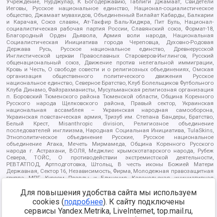
Учреждение, Нурджулар, К Богодержавию, Таблиги Джамаат, Свидетели
Иеговы, Русское национальное единство, Национал-социалистическое
общество, Джамаат мувахидов, Объединенный Вилайат Кабарды, Балкарии
и Карачая, Союз славян, Ат-Такфир Валь-Хиджра, Пит Буль, Национал-
социалистическая рабочая партия России, Славянский союз, Формат-18,
Благородный Орден Дьявола, Армия воли народа, Национальная
Социалистическая Инициатива города Череповца, Духовно-Родовая
Держава Русь, Русское национальное единство, Древнерусской
Инглистической церкви Православных Староверов-Инглингов, Русский
общенациональный союз, Движение против нелегальной иммиграции,
Кровь и Честь, О свободе совести и о религиозных объединениях, Омская
организация общественного политического движения Русское
национальное единство, Северное Братство, Клуб Болельщиков Футбольного
Клуба Динамо, Файзрахманисты, Мусульманская религиозная организация
п. Боровский Тюменского района Тюменской области, Община Коренного
Русского народа Щелковского района, Правый сектор, Украинская
национальная ассамблея – Украинская народная самооборона,
Украинская повстанческая армия, Тризуб им. Степана Бандеры, Братство,
Белый Крест, Misanthropic division, Религиозное объединение
последователей инглиизма, Народная Социальная Инициатива, TulaSkins,
Этнополитическое объединение Русские, Русское национальное
объединение Атака, Мечеть Мирмамеда, Община Коренного Русского
народа г. Астрахани, ВОЛЯ, Меджлис крымскотатарского народа, Рубеж
Севера, ТОЙС, О противодействии экстремистской деятельности,
РЕВТАТПОД, Артподготовка, Штольц, В честь иконы Божией Матери
Державная, Сектор 16, Независимость, Фирма, Молодежная правозащитная
группа МПГ, Курсом Правды и Единения, Каракольская инициативная
группа, Автоград Крю, Союз Славянских Сил Руси, Алля-Аят,
Благотворительный пансионат Ак Умут, Русская республика Русь,
Для повышения удобства сайта мы используем
Арестантское уголовное единство, Башкорт, Нация и свобода, W.H.С., Фалунь
cookies (
подробнее
). К сайту подключены
Дафа, Иртыш Ultras, Русский Патриотический клуб-Новокузнецк/РПК,
сервисы Yandex.Metrika, LiveInternet, top.mail.ru,
Сибирский державный союз, Фонд борьбы с коррупцией, Фонд защиты прав