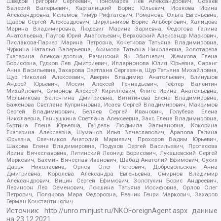
Шведов Григорий Сергеевич, Пономарев Лев Александрович, Созаев
Валерий Валерьевич, Каргалицкий Борис Юльевич, Исакова Ирина
Александровна, Исламов Тимур Рифгатович, Романова Ольга Евгеньевна,
Щаров Сергей Алексадрович, Цирульников Борис Альбертович, Халидова
Марина Владимировна, Людевиг Марина Зариевна, Федотова Галина
Анатольевна, Паутов Юрий Анатольевич, Верховский Александр Маркович,
Пислакова-Паркер Марина Петровна, Кочеткова Татьяна Владимировна,
Чуркина Наталья Валерьевна, Акимова Татьяна Николаевна, Золотарева
Екатерина Александровна, Рачинский Ян Збигневич, Жемкова Елена
Борисовна, Гудков Лев Дмитриевич, Илларионова Юлия Юрьевна, Саранг
Анна Васильевна, Захарова Светлана Сергеевна, Щур Татьяна Михайловна,
Щур Николай Алексеевич, Аверин Владимир Анатольевич, Блинушов
Андрей Юрьевич, Мосин Алексей Геннадьевич, Гефтер Валентин
Михайлович, Симонов Алексей Кириллович, Флиге Ирина Анатольевна,
Мельникова Валентина Дмитриевна, Вититинова Елена Владимировна,
Баженова Светлана Куприяновна, Исаев Сергей Владимирович, Максимов
Сергей Владимирович, Беляев Сергей Иванович, Голубева Елена
Николаевна, Ганнушкина Светлана Алексеевна, Закс Елена Владимировна,
Буртина Елена Юрьевна, Гендель Людмила Залмановна, Кокорина
Екатерина Алексеевна, Шуманов Илья Вячеславович, Арапова Галина
Юрьевна, Свечников Анатолий Мариевич, Прохоров Вадим Юрьевич,
Шахова Елена Владимировна, Подузов Сергей Васильевич, Протасова
Ирина Вячеславовна, Литинский Леонид Борисович, Лукашевский Сергей
Маркович, Бахмин Вячеслав Иванович, Шабад Анатолий Ефимович, Сухих
Дарья Николаевна, Орлов Олег Петрович, Добровольская Анна
Дмитриевна, Королева Александра Евгеньевна, Смирнов Владимир
Александрович, Вицин Сергей Ефимович, Золотухин Борис Андреевич,
Левинсон Лев Семенович, Локшина Татьяна Иосифовна, Орлов Олег
Петрович, Полякова Мара Федоровна, Резник Генри Маркович, Захаров
Герман Константинович
Источник:
http://unro.minjust.ru/NKOForeignAgent.aspx
данные
на
23.12.2021