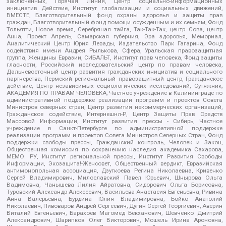
заключенных, Горячая Линия, Центр социально-информационных
инициатив Действие, Институт глобализации и социальных движений,
ВМЕСТЕ, Благотворительный фонд охраны здоровья и защиты прав
граждан, Благотворительный фонд помощи осужденным и их семьям, Фонд
Тольятти, Новое время, Серебряная тайга, Так-Так-Так, центр Сова, центр
Анна, Проект Апрель, Самарская губерния, Эра здоровья, Мемориал,
Аналитический Центр Юрия Левады, Издательство Парк Гагарина, Фонд
содействия имени Андрея Рылькова, Сфера, Уральская правозащитная
группа, Женщины Евразии, СИБАЛЬТ, Институт прав человека, Фонд защиты
гласности, Российский исследовательский центр по правам человека,
Дальневосточный центр развития гражданских инициатив и социального
партнерства, Пермский региональный правозащитный центр, Гражданское
действие, Центр независимых социологических исследований, Сутяжник,
АКАДЕМИЯ ПО ПРАВАМ ЧЕЛОВЕКА, Частное учреждение в Калининграде по
административной поддержке реализации программ и проектов Совета
Министров северных стран, Центр развития некоммерческих организаций,
Гражданское содействие, Интернешнл-Р, Центр Защиты Прав Средств
Массовой Информации, Институт развития прессы - Сибирь, Частное
учреждение в Санкт-Петербурге по административной поддержке
реализации программ и проектов Совета Министров Северных Стран, Фонд
поддержки свободы прессы, Гражданский контроль, Человек и Закон,
Общественная комиссия по сохранению наследия академика Сахарова,
МЕМО. РУ, Институт региональной прессы, Институт Развития Свободы
Информации, Экозащита!-Женсовет, Общественный вердикт, Евразийская
антимонопольная ассоциация, Дзугкоева Регина Николаевна, Кривенко
Сергей Владимирович, Милославский Павел Юрьевич, Шнырова Ольга
Вадимовна, Чанышева Лилия Айратовна, Сидорович Ольга Борисовна,
Туровский Александр Алексеевич, Васильева Анастасия Евгеньевна, Ривина
Анна Валерьевна, Бурдина Юлия Владимировна, Бойко Анатолий
Николаевич, Пивоваров Андрей Сергеевич, Дугин Сергей Георгиевич, Аверин
Виталий Евгеньевич, Барахоев Магомед Бекханович, Шевченко Дмитрий
Александрович, Шарипков Олег Викторович, Мошель Ирина Ароновна,