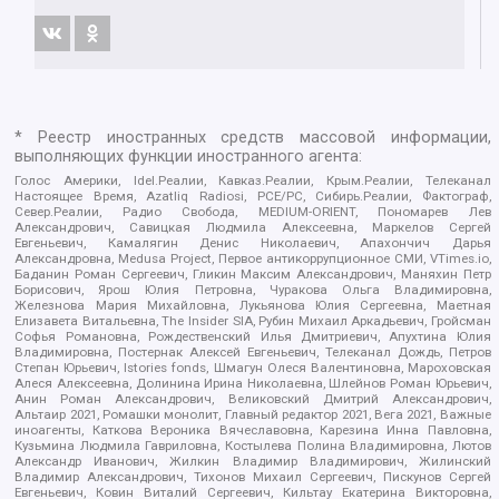
* Реестр иностранных средств массовой информации,
выполняющих функции иностранного агента:
Голос Америки, Idel.Реалии, Кавказ.Реалии, Крым.Реалии, Телеканал
Настоящее Время, Azatliq Radiosi, PCE/PC, Сибирь.Реалии, Фактограф,
Север.Реалии, Радио Свобода, MEDIUM-ORIENT, Пономарев Лев
Александрович, Савицкая Людмила Алексеевна, Маркелов Сергей
Евгеньевич, Камалягин Денис Николаевич, Апахончич Дарья
Александровна, Medusa Project, Первое антикоррупционное СМИ, VTimes.io,
Баданин Роман Сергеевич, Гликин Максим Александрович, Маняхин Петр
Борисович, Ярош Юлия Петровна, Чуракова Ольга Владимировна,
Железнова Мария Михайловна, Лукьянова Юлия Сергеевна, Маетная
Елизавета Витальевна, The Insider SIA, Рубин Михаил Аркадьевич, Гройсман
Софья Романовна, Рождественский Илья Дмитриевич, Апухтина Юлия
Владимировна, Постернак Алексей Евгеньевич, Телеканал Дождь, Петров
Степан Юрьевич, Istories fonds, Шмагун Олеся Валентиновна, Мароховская
Алеся Алексеевна, Долинина Ирина Николаевна, Шлейнов Роман Юрьевич,
Анин Роман Александрович, Великовский Дмитрий Александрович,
Альтаир 2021, Ромашки монолит, Главный редактор 2021, Вега 2021, Важные
иноагенты, Каткова Вероника Вячеславовна, Карезина Инна Павловна,
Кузьмина Людмила Гавриловна, Костылева Полина Владимировна, Лютов
Александр Иванович, Жилкин Владимир Владимирович, Жилинский
Владимир Александрович, Тихонов Михаил Сергеевич, Пискунов Сергей
Евгеньевич, Ковин Виталий Сергеевич, Кильтау Екатерина Викторовна,