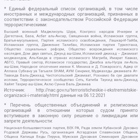
* Единый федеральный список организаций, в том числе
иностранных и международных организаций, признанных в
соответствии с законодательством Российской Федерации
террористическими:
Высший военный Маджлисуль Шура, Конгресс народов Ичкерии и
Дагестана, База, Асбат аль-Ансар, Священная война, Исламская группа,
Братья-мусульмане, Партия исламского освобождения, Лашкар-И-Тайба,
Исламская группа, Движение Талибан, Исламская партия Туркестана,
Общество социальных реформ, Общество возрождения исламского
наследия, Дом двух святых, Джунд аш-Шам, Исламский джихад – Джамаат
моджахедов, Аль-Каида в странах исламского Магриба, Имарат Кавказ,
АБТО, Правый сектор, Исламское государство, Джабха аль-Нусра ли-Ахль
аш-Шам, Народное ополчение имени К. Минина и Д. Пожарского, Аджр от
Аллаха Субхану уа Тагьаля SHAM, АУМ Синрике, Муджахеды джамаата Ат-
Тавхида Валь-Джихад, Чистопольский Джамаат, Рохнамо ба суи давлати
исломи, Террористическое сообщество Сеть, Катиба Таухид валь-Джихад,
Хайят Тахрир аш-Шам, Ахлю Сунна Валь Джамаа
Источник:
http://nac.gov.ru/terroristicheskie-i-ekstremistskie-
organizacii-i-materialy.html
данные на
06.12.2021
* Перечень общественных объединений и религиозных
организаций в отношении которых судом принято
вступившее в законную силу решение о ликвидации или
запрете деятельности:
Национал-большевистская партия, ВЕК РА, Рада земли Кубанской Духовно
Родовой Державы Русь, организация Асгардская Славянская Община,
Община Капища Веды Перуна, Мужская Духовная Семинария Духовное