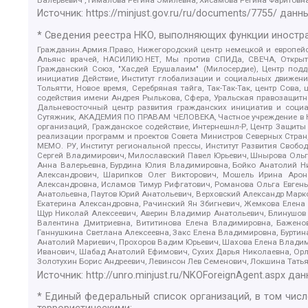
Источник:
https://minjust.gov.ru/ru/documents/7755/
данны
* Сведения реестра НКО, выполняющих функции иностра
Гражданин.Армия.Право, Нижегородский центр немецкой и европейск
Альянс врачей, НАСИЛИЮ.НЕТ, Мы против СПИДа, СВЕЧА, Открытый
Гражданский Союз, "Хасдей Ерушалаим" (Милосердие), Центр под
инициатив Действие, Институт глобализации и социальных движен
Тольятти, Новое время, Серебряная тайга, Так-Так-Так, центр Сова
содействия имени Андрея Рылькова, Сфера, Уральская правозащитна
Дальневосточный центр развития гражданских инициатив и социа
Сутяжник, АКАДЕМИЯ ПО ПРАВАМ ЧЕЛОВЕКА, Частное учреждение в Ка
организаций, Гражданское содействие, Интернешнл-Р, Центр Защиты
реализации программ и проектов Совета Министров Северных Стран
МЕМО. РУ, Институт региональной прессы, Институт Развития Своб
Сергей Владимирович, Милославский Павел Юрьевич, Шнырова Ольга
Анна Валерьевна, Бурдина Юлия Владимировна, Бойко Анатолий Ник
Александрович, Шарипков Олег Викторович, Мошель Ирина Ароно
Александровна, Исламов Тимур Рифгатович, Романова Ольга Евгень
Анатольевна, Паутов Юрий Анатольевич, Верховский Александр Марк
Екатерина Александровна, Рачинский Ян Збигневич, Жемкова Елена 
Щур Николай Алексеевич, Аверин Владимир Анатольевич, Блинушов 
Валентина Дмитриевна, Вититинова Елена Владимировна, Баженов
Ганнушкина Светлана Алексеевна, Закс Елена Владимировна, Буртин
Анатолий Мариевич, Прохоров Вадим Юрьевич, Шахова Елена Владими
Иванович, Шабад Анатолий Ефимович, Сухих Дарья Николаевна, Орл
Золотухин Борис Андреевич, Левинсон Лев Семенович, Локшина Тать
Источник:
http://unro.minjust.ru/NKOForeignAgent.aspx
дан
* Единый федеральный список организаций, в том чис