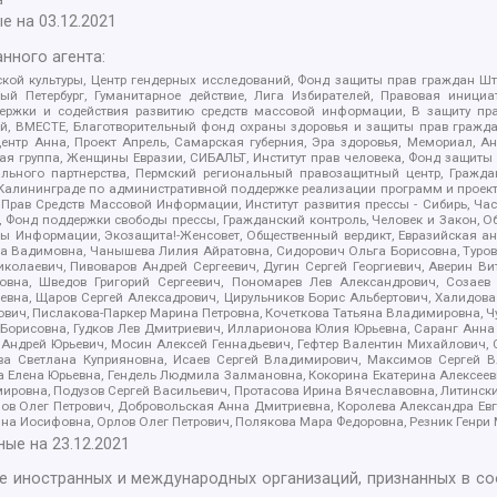
е на
03.12.2021
нного агента:
ой культуры, Центр гендерных исследований, Фонд защиты прав граждан Шта
 Петербург, Гуманитарное действие, Лига Избирателей, Правовая инициат
держки и содействия развитию средств массовой информации, В защиту п
ий, ВМЕСТЕ, Благотворительный фонд охраны здоровья и защиты прав граж
, центр Анна, Проект Апрель, Самарская губерния, Эра здоровья, Мемориал,
я группа, Женщины Евразии, СИБАЛЬТ, Институт прав человека, Фонд защиты 
льного партнерства, Пермский региональный правозащитный центр, Граждан
лининграде по административной поддержке реализации программ и проекто
 Прав Средств Массовой Информации, Институт развития прессы - Сибирь, Ча
, Фонд поддержки свободы прессы, Гражданский контроль, Человек и Закон, 
оды Информации, Экозащита!-Женсовет, Общественный вердикт, Евразийская а
 Вадимовна, Чанышева Лилия Айратовна, Сидорович Ольга Борисовна, Туровс
олаевич, Пивоваров Андрей Сергеевич, Дугин Сергей Георгиевич, Аверин В
вна, Шведов Григорий Сергеевич, Пономарев Лев Александрович, Созаев
евна, Щаров Сергей Алексадрович, Цирульников Борис Альбертович, Халидо
ович, Пислакова-Паркер Марина Петровна, Кочеткова Татьяна Владимировна, Ч
Борисовна, Гудков Лев Дмитриевич, Илларионова Юлия Юрьевна, Саранг Анна
Андрей Юрьевич, Мосин Алексей Геннадьевич, Гефтер Валентин Михайлович,
а Светлана Куприяновна, Исаев Сергей Владимирович, Максимов Сергей Вл
а Елена Юрьевна, Гендель Людмила Залмановна, Кокорина Екатерина Алексее
ровна, Подузов Сергей Васильевич, Протасова Ирина Вячеславовна, Литинск
ов Олег Петрович, Добровольская Анна Дмитриевна, Королева Александра Ев
яна Иосифовна, Орлов Олег Петрович, Полякова Мара Федоровна, Резник Генри
ные на
23.12.2021
ле иностранных и международных организаций, признанных в с