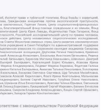
б, Институт права и публичной политики, Фонд борьбы с коррупцией,
ива, Гражданская инициатива против экологической преступности,
рав заключенных, Горячая Линия, Центр социально-информационных
дан, Благотворительный фонд помощи осужденным и их семьям, Фонд
 Аналитический Центр Юрия Левады, Издательство Парк Гагарина, Фонд
гласности, Российский исследовательский центр по правам человека,
ское действие, Центр независимых социологических исследований,
в Совета Министров северных стран, Центр развития некоммерческих
стное учреждение в Санкт-Петербурге по административной поддержке
Общественная комиссия по сохранению наследия академика Сахарова,
нтимонопольная ассоциация, Дзугкоева Регина Николаевна, Кривенко
кий Александр Алексеевич, Васильева Анастасия Евгеньевна, Ривина
италий Евгеньевич, Барахоев Магомед Бекханович, Шевченко Дмитрий
 Валерий Валерьевич, Каргалицкий Борис Юльевич, Исакова Ирина
ва Марина Владимировна, Людевиг Марина Зариевна, Федотова Галина
уркина Наталья Валерьевна, Акимова Татьяна Николаевна, Золотарева
 Васильевна, Захарова Светлана Сергеевна, Щур Татьяна Михайловна,
 Симонов Алексей Кириллович, Флиге Ирина Анатольевна, Мельникова
адимирович, Беляев Сергей Иванович, Голубева Елена Николаевна,
вна, Шуманов Илья Вячеславович, Арапова Галина Юрьевна, Свечников
ий Леонид Борисович, Лукашевский Сергей Маркович, Бахмин Вячеслав
геньевна, Смирнов Владимир Александрович, Вицин Сергей Ефимович,
 Маркович, Захаров Герман Константинович
оответствии с законодательством Российской Федерации