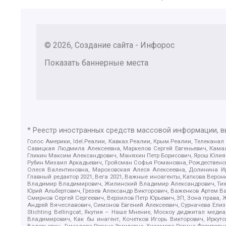
© 2026, Создание сайта - Инфорос
Показать баннерные места
* Реестр иностранных средств массовой информации, 
Голос Америки, Idel.Реалии, Кавказ.Реалии, Крым.Реалии, Телеканал
Савицкая Людмила Алексеевна, Маркелов Сергей Евгеньевич, Камал
Гликин Максим Александрович, Маняхин Петр Борисович, Ярош Юлия П
Рубин Михаил Аркадьевич, Гройсман Софья Романовна, Рождественски
Олеся Валентиновна, Мароховская Алеся Алексеевна, Долинина И
Главный редактор 2021, Вега 2021, Важные иноагенты, Каткова Вер
Владимир Владимирович, Жилинский Владимир Александрович, Тихон
Юрий Альбертович, Грезев Александр Викторович, Важенков Артем В
Смирнов Сергей Сергеевич, Верзилов Петр Юрьевич, ЗП, Зона прав
Андрей Вячеславович, Симонов Евгений Алексеевич, Сурначева Елиз
Stichting Bellingcat, Якутия – Наше Мнение, Москоу диджитал мед
Владимирович, Как бы инагент, Кочетков Игорь Викторович, Иркут
Валерьевич , Гималова Регина Эмилевна, Хисамова Регина Фаритовн