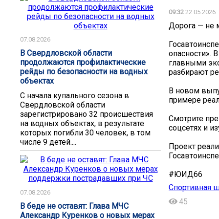
09:32
22.05.2026
Дорога — не 
07.08.2026
Госавтоинспе
В Свердловской области
опасности». 
продолжаются профилактические
главными экс
рейды по безопасности на водных
разбирают ре
объектах
В новом выпу
С начала купального сезона в
примере реал
Свердловской области
зарегистрировано 32 происшествия
Смотрите пре
на водных объектах, в результате
соцсетях и и
которых погибли 30 человек, в том
числе 9 детей....
Проект реали
Госавтоинспе
#ЮИД66
Спортивная 
07.08.2026
45
В беде не оставят: Глава МЧС
Александр Куренков о новых мерах