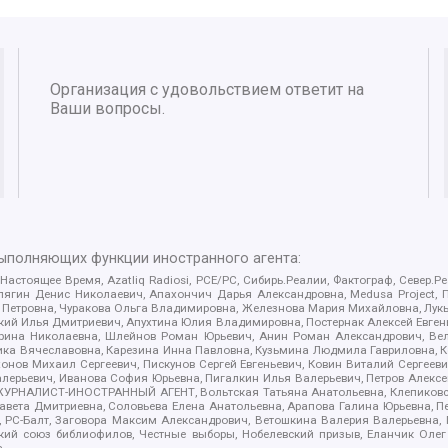
Организация с удовольствием ответит на
Ваши вопросы.
выполняющих функции иностранного агента:
 Настоящее Время, Azatliq Radiosi, PCE/PC, Сибирь.Реалии, Фактограф, Север
ягин Денис Николаевич, Апахончич Дарья Александровна, Medusa Project, П
етровна, Чуракова Ольга Владимировна, Железнова Мария Михайловна, Лукьян
й Илья Дмитриевич, Апухтина Юлия Владимировна, Постернак Алексей Евгеньев
рина Николаевна, Шлейнов Роман Юрьевич, Анин Роман Александрович, Вел
оника Вячеславовна, Карезина Инна Павловна, Кузьмина Людмила Гавриловна
ов Михаил Сергеевич, Пискунов Сергей Евгеньевич, Ковин Виталий Сергеевич
алерьевич, Иванова София Юрьевна, Пигалкин Илья Валерьевич, Петров Алексе
а, ЖУРНАЛИСТ-ИНОСТРАННЫЙ АГЕНТ, Вольтская Татьяна Анатольевна, Клепиков
авета Дмитриевна, Соловьева Елена Анатольевна, Арапова Галина Юрьевна, П
иа, РС-Балт, Заговора Максим Александрович, Ветошкина Валерия Валерьевна
ский союз библиофилов, Честные выборы, Нобелевский призыв, Еланчик Олег
а