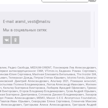
E-mail:
aramil_vesti@mail.ru
Мы в социальных сетях:
.Реалии, Радио Свобода, MEDIUM-ORIENT, Пономарев Лев Александрович,
ервое антикоррупционное СМИ, VTimes.io, Баданин Роман Сергеевич,
ова Юлия Сергеевна, Маетная Елизавета Витальевна, The Insider SIA,
ич, Телеканал Дождь, Петров Степан Юрьевич, Istories fonds, Шмагун
иковский Дмитрий Александрович, Альтаир 2021, Ромашки монолит,
, Костылева Полина Владимировна, Лютов Александр Иванович, Жилкин
, Кильтау Екатерина Викторовна, Любарев Аркадий Ефимович, Гурман
й Викторович, Егоров Владимир Владимирович, Гусев Андрей Юрьевич,
ская Екатерина Дмитриевна, Сотников Даниил Владимирович, Захаров
ерл Роман Александрович, МЕМО, Mason G.E.S. Anonymous Foundation,
, Павлов Иван Юрьевич, Скворцова Елена Сергеевна, Оленичев Максим
 Александрович, Григорьева Алина Александровна, Григорьев Андрей