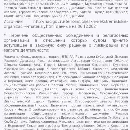
Аллаха Субхану уа Тагьаля SHAM, АУМ Синрике, Муджахеды джамаата Ат-
Тавхида Валь-Джихад, Чистопольский Джамаат, Рохнамо ба суи давлати
исломи, Террористическое сообщество Сеть, Катиба Таухид валь-Джихад,
Хайят Тахрир аш-Шам, Ахлю Сунна Валь Джамаа
Источник:
http://nac.gov.ru/terroristicheskie-i-ekstremistskie-
organizacii-i-materialy.html
данные на
06.12.2021
* Перечень общественных объединений и религиозных
организаций в отношении которых судом принято
вступившее в законную силу решение о ликвидации или
запрете деятельности:
Национал-большевистская партия, ВЕК РА, Рада земли Кубанской Духовно
Родовой Державы Русь, организация Асгардская Славянская Община,
Община Капища Веды Перуна, Мужская Духовная Семинария Духовное
Учреждение, Нурджулар, К Богодержавию, Таблиги Джамаат, Свидетели
Иеговы, Русское национальное единство, Национал-социалистическое
общество, Джамаат мувахидов, Объединенный Вилайат Кабарды, Балкарии
и Карачая, Союз славян, Ат-Такфир Валь-Хиджра, Пит Буль, Национал-
социалистическая рабочая партия России, Славянский союз, Формат-18,
Благородный Орден Дьявола, Армия воли народа, Национальная
Социалистическая Инициатива города Череповца, Духовно-Родовая
Держава Русь, Русское национальное единство, Древнерусской
Инглистической церкви Православных Староверов-Инглингов, Русский
общенациональный союз, Движение против нелегальной иммиграции,
Кровь и Честь, О свободе совести и о религиозных объединениях, Омская
организация общественного политического движения Русское
национальное единство, Северное Братство, Клуб Болельщиков Футбольного
Клуба Динамо, Файзрахманисты, Мусульманская религиозная организация
п. Боровский Тюменского района Тюменской области, Община Коренного
Русского народа Щелковского района, Правый сектор, Украинская