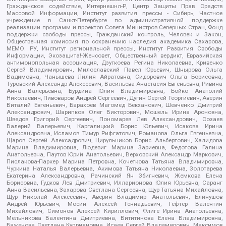
Гражданское содействие, Интернешнл-Р, Центр Защиты Прав Средств
Массовой Информации, Институт развития прессы - Сибирь, Частное
учреждение в Санкт-Петербурге по административной поддержке
реализации программ и проектов Совета Министров Северных Стран, Фонд
поддержки свободы прессы, Гражданский контроль, Человек и Закон,
Общественная комиссия по сохранению наследия академика Сахарова,
МЕМО. РУ, Институт региональной прессы, Институт Развития Свободы
Информации, Экозащита!-Женсовет, Общественный вердикт, Евразийская
антимонопольная ассоциация, Дзугкоева Регина Николаевна, Кривенко
Сергей Владимирович, Милославский Павел Юрьевич, Шнырова Ольга
Вадимовна, Чанышева Лилия Айратовна, Сидорович Ольга Борисовна,
Туровский Александр Алексеевич, Васильева Анастасия Евгеньевна, Ривина
Анна Валерьевна, Бурдина Юлия Владимировна, Бойко Анатолий
Николаевич, Пивоваров Андрей Сергеевич, Дугин Сергей Георгиевич, Аверин
Виталий Евгеньевич, Барахоев Магомед Бекханович, Шевченко Дмитрий
Александрович, Шарипков Олег Викторович, Мошель Ирина Ароновна,
Шведов Григорий Сергеевич, Пономарев Лев Александрович, Созаев
Валерий Валерьевич, Каргалицкий Борис Юльевич, Исакова Ирина
Александровна, Исламов Тимур Рифгатович, Романова Ольга Евгеньевна,
Щаров Сергей Алексадрович, Цирульников Борис Альбертович, Халидова
Марина Владимировна, Людевиг Марина Зариевна, Федотова Галина
Анатольевна, Паутов Юрий Анатольевич, Верховский Александр Маркович,
Пислакова-Паркер Марина Петровна, Кочеткова Татьяна Владимировна,
Чуркина Наталья Валерьевна, Акимова Татьяна Николаевна, Золотарева
Екатерина Александровна, Рачинский Ян Збигневич, Жемкова Елена
Борисовна, Гудков Лев Дмитриевич, Илларионова Юлия Юрьевна, Саранг
Анна Васильевна, Захарова Светлана Сергеевна, Щур Татьяна Михайловна,
Щур Николай Алексеевич, Аверин Владимир Анатольевич, Блинушов
Андрей Юрьевич, Мосин Алексей Геннадьевич, Гефтер Валентин
Михайлович, Симонов Алексей Кириллович, Флиге Ирина Анатольевна,
Мельникова Валентина Дмитриевна, Вититинова Елена Владимировна,
Баженова Светлана Куприяновна, Исаев Сергей Владимирович, Максимов