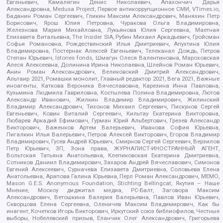
Евгеньевич, Камалягин Денис Николаевич, Апахончич Дарья
Александровна, Medusa Project, Первое антикоррупционное СМИ, VTimes.io,
Баданин Роман Сергеевич, Гликин Максим Александрович, Маняхин Петр
Борисович, Ярош Юлия Петровна, Чуракова Ольга Владимировна,
Железнова Мария Михайловна, Лукьянова Юлия Сергеевна, Маетная
Елизавета Витальевна, The Insider SIA, Рубин Михаил Аркадьевич, Гройсман
Софья Романовна, Рождественский Илья Дмитриевич, Апухтина Юлия
Владимировна, Постернак Алексей Евгеньевич, Телеканал Дождь, Петров
Степан Юрьевич, Istories fonds, Шмагун Олеся Валентиновна, Мароховская
Алеся Алексеевна, Долинина Ирина Николаевна, Шлейнов Роман Юрьевич,
Анин Роман Александрович, Великовский Дмитрий Александрович,
Альтаир 2021, Ромашки монолит, Главный редактор 2021, Вега 2021, Важные
иноагенты, Каткова Вероника Вячеславовна, Карезина Инна Павловна,
Кузьмина Людмила Гавриловна, Костылева Полина Владимировна, Лютов
Александр Иванович, Жилкин Владимир Владимирович, Жилинский
Владимир Александрович, Тихонов Михаил Сергеевич, Пискунов Сергей
Евгеньевич, Ковин Виталий Сергеевич, Кильтау Екатерина Викторовна,
Любарев Аркадий Ефимович, Гурман Юрий Альбертович, Грезев Александр
Викторович, Важенков Артем Валерьевич, Иванова София Юрьевна,
Пигалкин Илья Валерьевич, Петров Алексей Викторович, Егоров Владимир
Владимирович, Гусев Андрей Юрьевич, Смирнов Сергей Сергеевич, Верзилов
Петр Юрьевич, ЗП, Зона права, ЖУРНАЛИСТ-ИНОСТРАННЫЙ АГЕНТ,
Вольтская Татьяна Анатольевна, Клепиковская Екатерина Дмитриевна,
Сотников Даниил Владимирович, Захаров Андрей Вячеславович, Симонов
Евгений Алексеевич, Сурначева Елизавета Дмитриевна, Соловьева Елена
Анатольевна, Арапова Галина Юрьевна, Перл Роман Александрович, МЕМО,
Mason G.E.S. Anonymous Foundation, Stichting Bellingcat, Якутия – Наше
Мнение, Москоу диджитал медиа, РС-Балт, Заговора Максим
Александрович, Ветошкина Валерия Валерьевна, Павлов Иван Юрьевич,
Скворцова Елена Сергеевна, Оленичев Максим Владимирович, Как бы
инагент, Кочетков Игорь Викторович, Иркутский союз библиофилов, Честные
выборы, Нобелевский призыв, Еланчик Олег Александрович, Григорьева