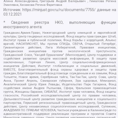
Алина Александровна, Григорьев Андрей Валерьевич , Гималова Регина
Эмилевна, Хисамова Регина Фаритовна
Источник:
https://minjust.gov.ru/ru/documents/7755/
данные на
03.12.2021
* Сведения реестра НКО, выполняющих функции
иностранного агента:
Гражданин.Армия.Право, Нижегородский центр немецкой и европейской
культуры, Центр гендерных исследований, Фонд защиты прав граждан Штаб,
Институт права и публичной политики, Фонд борьбы с коррупцией, Альянс
врачей, НАСИЛИЮ.НЕТ, Мы против СПИДа, СВЕЧА, Открытый Петербург,
Гуманитарное действие, Лига Избирателей, Правовая инициатива,
Гражданская инициатива против экологической преступности,
Гражданский Союз, "Хасдей Ерушалаим" (Милосердие), Центр поддержки и
содействия развитию средств массовой информации, В защиту прав
заключенных, Горячая Линия, Центр социально-информационных
инициатив Действие, Институт глобализации и социальных движений,
ВМЕСТЕ, Благотворительный фонд охраны здоровья и защиты прав
граждан, Благотворительный фонд помощи осужденным и их семьям, Фонд
Тольятти, Новое время, Серебряная тайга, Так-Так-Так, центр Сова, центр
Анна, Проект Апрель, Самарская губерния, Эра здоровья, Мемориал,
Аналитический Центр Юрия Левады, Издательство Парк Гагарина, Фонд
содействия имени Андрея Рылькова, Сфера, Уральская правозащитная
группа, Женщины Евразии, СИБАЛЬТ, Институт прав человека, Фонд защиты
гласности, Российский исследовательский центр по правам человека,
Дальневосточный центр развития гражданских инициатив и социального
партнерства, Пермский региональный правозащитный центр, Гражданское
действие, Центр независимых социологических исследований, Сутяжник,
АКАДЕМИЯ ПО ПРАВАМ ЧЕЛОВЕКА, Частное учреждение в Калининграде по
административной поддержке реализации программ и проектов Совета
Министров северных стран, Центр развития некоммерческих организаций,