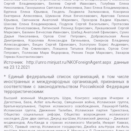
Сергей Владимирович, Беляев Сергей Иванович, Голубева Елена
Николаевна, Ганнушкина Светлана Алексеевна, Закс Елена Владимировна,
Буртина Елена Юрьевна, Гендель Людмила Залмановна, Кокорина
Екатерина Алексеевна, Шуманов Илья Вячеславович, Арапова Галина
Юрьевна, Свечников Анатолий Мариевич, Прохоров Вадим Юрьевич,
Шахова Елена Владимировна, Подузов Сергей Васильевич, Протасова
Ирина Вячеславовна, Литинский Леонид Борисович, Лукашевский Сергей
Маркович, Бахмин Вячеслав Иванович, Шабад Анатолий Ефимович, Сухих
Дарья Николаевна, Орлов Олег Петрович, Добровольская Анна
Дмитриевна, Королева Александра Евгеньевна, Смирнов Владимир
Александрович, Вицин Сергей Ефимович, Золотухин Борис Андреевич,
Левинсон Лев Семенович, Локшина Татьяна Иосифовна, Орлов Олег
Петрович, Полякова Мара Федоровна, Резник Генри Маркович, Захаров
Герман Константинович
Источник:
http://unro.minjust.ru/NKOForeignAgent.aspx
данные
на
23.12.2021
* Единый федеральный список организаций, в том числе
иностранных и международных организаций, признанных в
соответствии с законодательством Российской Федерации
террористическими:
Высший военный Маджлисуль Шура, Конгресс народов Ичкерии и
Дагестана, База, Асбат аль-Ансар, Священная война, Исламская группа,
Братья-мусульмане, Партия исламского освобождения, Лашкар-И-Тайба,
Исламская группа, Движение Талибан, Исламская партия Туркестана,
Общество социальных реформ, Общество возрождения исламского
наследия, Дом двух святых, Джунд аш-Шам, Исламский джихад – Джамаат
моджахедов, Аль-Каида в странах исламского Магриба, Имарат Кавказ,
АБТО, Правый сектор, Исламское государство, Джабха аль-Нусра ли-Ахль
аш-Шам, Народное ополчение имени К. Минина и Д. Пожарского, Аджр от