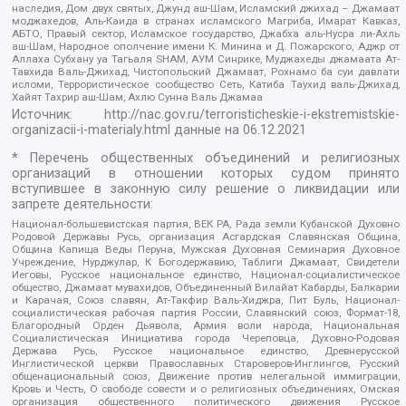
наследия, Дом двух святых, Джунд аш-Шам, Исламский джихад – Джамаат
моджахедов, Аль-Каида в странах исламского Магриба, Имарат Кавказ,
АБТО, Правый сектор, Исламское государство, Джабха аль-Нусра ли-Ахль
аш-Шам, Народное ополчение имени К. Минина и Д. Пожарского, Аджр от
Аллаха Субхану уа Тагьаля SHAM, АУМ Синрике, Муджахеды джамаата Ат-
Тавхида Валь-Джихад, Чистопольский Джамаат, Рохнамо ба суи давлати
исломи, Террористическое сообщество Сеть, Катиба Таухид валь-Джихад,
Хайят Тахрир аш-Шам, Ахлю Сунна Валь Джамаа
Источник:
http://nac.gov.ru/terroristicheskie-i-ekstremistskie-
organizacii-i-materialy.html
данные на
06.12.2021
* Перечень общественных объединений и религиозных
организаций в отношении которых судом принято
вступившее в законную силу решение о ликвидации или
запрете деятельности:
Национал-большевистская партия, ВЕК РА, Рада земли Кубанской Духовно
Родовой Державы Русь, организация Асгардская Славянская Община,
Община Капища Веды Перуна, Мужская Духовная Семинария Духовное
Учреждение, Нурджулар, К Богодержавию, Таблиги Джамаат, Свидетели
Иеговы, Русское национальное единство, Национал-социалистическое
общество, Джамаат мувахидов, Объединенный Вилайат Кабарды, Балкарии
и Карачая, Союз славян, Ат-Такфир Валь-Хиджра, Пит Буль, Национал-
социалистическая рабочая партия России, Славянский союз, Формат-18,
Благородный Орден Дьявола, Армия воли народа, Национальная
Социалистическая Инициатива города Череповца, Духовно-Родовая
Держава Русь, Русское национальное единство, Древнерусской
Инглистической церкви Православных Староверов-Инглингов, Русский
общенациональный союз, Движение против нелегальной иммиграции,
Кровь и Честь, О свободе совести и о религиозных объединениях, Омская
организация общественного политического движения Русское