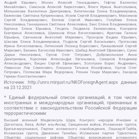
Андрей Юрьевич, Мосин Алексей Геннадьевич, Гефтер Валентин
Михайлович, Симонов Алексей Кириллович, Флиге Ирина Анатольевна,
Мельникова Валентина Дмитриевна, Вититинова Елена Владимировна,
Баженова Светлана Куприяновна, Исаев Сергей Владимирович, Максимов
Сергей Владимирович, Беляев Сергей Иванович, Голубева Елена
Николаевна, Ганнушкина Светлана Алексеевна, Закс Елена Владимировна,
Буртина Елена Юрьевна, Гендель Людмила Залмановна, Кокорина
Екатерина Алексеевна, Шуманов Илья Вячеславович, Арапова Галина
Юрьевна, Свечников Анатолий Мариевич, Прохоров Вадим Юрьевич,
Шахова Елена Владимировна, Подузов Сергей Васильевич, Протасова
Ирина Вячеславовна, Литинский Леонид Борисович, Лукашевский Сергей
Маркович, Бахмин Вячеслав Иванович, Шабад Анатолий Ефимович, Сухих
Дарья Николаевна, Орлов Олег Петрович, Добровольская Анна
Дмитриевна, Королева Александра Евгеньевна, Смирнов Владимир
Александрович, Вицин Сергей Ефимович, Золотухин Борис Андреевич,
Левинсон Лев Семенович, Локшина Татьяна Иосифовна, Орлов Олег
Петрович, Полякова Мара Федоровна, Резник Генри Маркович, Захаров
Герман Константинович
Источник:
http://unro.minjust.ru/NKOForeignAgent.aspx
данные
на
23.12.2021
* Единый федеральный список организаций, в том числе
иностранных и международных организаций, признанных в
соответствии с законодательством Российской Федерации
террористическими:
Высший военный Маджлисуль Шура, Конгресс народов Ичкерии и
Дагестана, База, Асбат аль-Ансар, Священная война, Исламская группа,
Братья-мусульмане, Партия исламского освобождения, Лашкар-И-Тайба,
Исламская группа, Движение Талибан, Исламская партия Туркестана,
Общество социальных реформ, Общество возрождения исламского