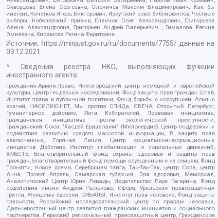
Скворцова Елена Сергеевна, Оленичев Максим Владимирович, Как бы
инагент, Кочетков Игорь Викторович, Иркутский союз библиофилов, Честные
выборы, Нобелевский призыв, Еланчик Олег Александрович, Григорьева
Алина Александровна, Григорьев Андрей Валерьевич , Гималова Регина
Эмилевна, Хисамова Регина Фаритовна
Источник:
https://minjust.gov.ru/ru/documents/7755/
данные на
03.12.2021
* Сведения реестра НКО, выполняющих функции
иностранного агента:
Гражданин.Армия.Право, Нижегородский центр немецкой и европейской
культуры, Центр гендерных исследований, Фонд защиты прав граждан Штаб,
Институт права и публичной политики, Фонд борьбы с коррупцией, Альянс
врачей, НАСИЛИЮ.НЕТ, Мы против СПИДа, СВЕЧА, Открытый Петербург,
Гуманитарное действие, Лига Избирателей, Правовая инициатива,
Гражданская инициатива против экологической преступности,
Гражданский Союз, "Хасдей Ерушалаим" (Милосердие), Центр поддержки и
содействия развитию средств массовой информации, В защиту прав
заключенных, Горячая Линия, Центр социально-информационных
инициатив Действие, Институт глобализации и социальных движений,
ВМЕСТЕ, Благотворительный фонд охраны здоровья и защиты прав
граждан, Благотворительный фонд помощи осужденным и их семьям, Фонд
Тольятти, Новое время, Серебряная тайга, Так-Так-Так, центр Сова, центр
Анна, Проект Апрель, Самарская губерния, Эра здоровья, Мемориал,
Аналитический Центр Юрия Левады, Издательство Парк Гагарина, Фонд
содействия имени Андрея Рылькова, Сфера, Уральская правозащитная
группа, Женщины Евразии, СИБАЛЬТ, Институт прав человека, Фонд защиты
гласности, Российский исследовательский центр по правам человека,
Дальневосточный центр развития гражданских инициатив и социального
партнерства, Пермский региональный правозащитный центр, Гражданское