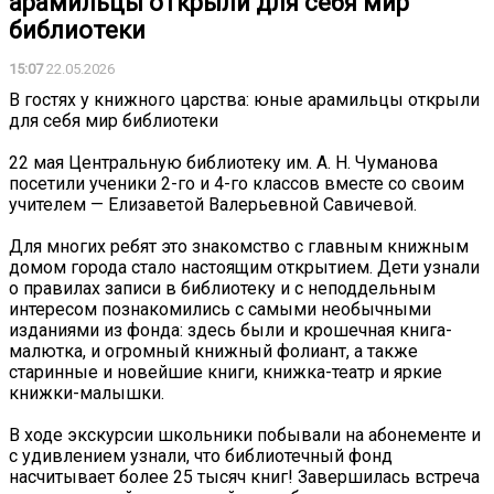
арамильцы открыли для себя мир
библиотеки
15:07
22.05.2026
В гостях у книжного царства: юные арамильцы открыли
для себя мир библиотеки
22 мая Центральную библиотеку им. А. Н. Чуманова
посетили ученики 2-го и 4-го классов вместе со своим
учителем — Елизаветой Валерьевной Савичевой.
Для многих ребят это знакомство с главным книжным
домом города стало настоящим открытием. Дети узнали
о правилах записи в библиотеку и с неподдельным
интересом познакомились с самыми необычными
изданиями из фонда: здесь были и крошечная книга-
малютка, и огромный книжный фолиант, а также
старинные и новейшие книги, книжка-театр и яркие
книжки-малышки.
В ходе экскурсии школьники побывали на абонементе и
с удивлением узнали, что библиотечный фонд
насчитывает более 25 тысяч книг! Завершилась встреча