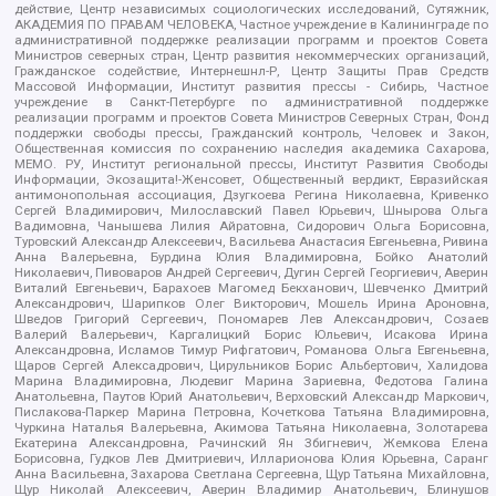
действие, Центр независимых социологических исследований, Сутяжник,
АКАДЕМИЯ ПО ПРАВАМ ЧЕЛОВЕКА, Частное учреждение в Калининграде по
административной поддержке реализации программ и проектов Совета
Министров северных стран, Центр развития некоммерческих организаций,
Гражданское содействие, Интернешнл-Р, Центр Защиты Прав Средств
Массовой Информации, Институт развития прессы - Сибирь, Частное
учреждение в Санкт-Петербурге по административной поддержке
реализации программ и проектов Совета Министров Северных Стран, Фонд
поддержки свободы прессы, Гражданский контроль, Человек и Закон,
Общественная комиссия по сохранению наследия академика Сахарова,
МЕМО. РУ, Институт региональной прессы, Институт Развития Свободы
Информации, Экозащита!-Женсовет, Общественный вердикт, Евразийская
антимонопольная ассоциация, Дзугкоева Регина Николаевна, Кривенко
Сергей Владимирович, Милославский Павел Юрьевич, Шнырова Ольга
Вадимовна, Чанышева Лилия Айратовна, Сидорович Ольга Борисовна,
Туровский Александр Алексеевич, Васильева Анастасия Евгеньевна, Ривина
Анна Валерьевна, Бурдина Юлия Владимировна, Бойко Анатолий
Николаевич, Пивоваров Андрей Сергеевич, Дугин Сергей Георгиевич, Аверин
Виталий Евгеньевич, Барахоев Магомед Бекханович, Шевченко Дмитрий
Александрович, Шарипков Олег Викторович, Мошель Ирина Ароновна,
Шведов Григорий Сергеевич, Пономарев Лев Александрович, Созаев
Валерий Валерьевич, Каргалицкий Борис Юльевич, Исакова Ирина
Александровна, Исламов Тимур Рифгатович, Романова Ольга Евгеньевна,
Щаров Сергей Алексадрович, Цирульников Борис Альбертович, Халидова
Марина Владимировна, Людевиг Марина Зариевна, Федотова Галина
Анатольевна, Паутов Юрий Анатольевич, Верховский Александр Маркович,
Пислакова-Паркер Марина Петровна, Кочеткова Татьяна Владимировна,
Чуркина Наталья Валерьевна, Акимова Татьяна Николаевна, Золотарева
Екатерина Александровна, Рачинский Ян Збигневич, Жемкова Елена
Борисовна, Гудков Лев Дмитриевич, Илларионова Юлия Юрьевна, Саранг
Анна Васильевна, Захарова Светлана Сергеевна, Щур Татьяна Михайловна,
Щур Николай Алексеевич, Аверин Владимир Анатольевич, Блинушов