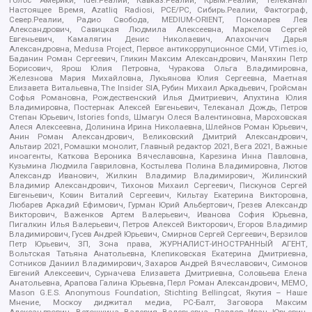
Настоящее Время, Azatliq Radiosi, PCE/PC, Сибирь.Реалии, Фактограф,
Север.Реалии, Радио Свобода, MEDIUM-ORIENT, Пономарев Лев
Александрович, Савицкая Людмила Алексеевна, Маркелов Сергей
Евгеньевич, Камалягин Денис Николаевич, Апахончич Дарья
Александровна, Medusa Project, Первое антикоррупционное СМИ, VTimes.io,
Баданин Роман Сергеевич, Гликин Максим Александрович, Маняхин Петр
Борисович, Ярош Юлия Петровна, Чуракова Ольга Владимировна,
Железнова Мария Михайловна, Лукьянова Юлия Сергеевна, Маетная
Елизавета Витальевна, The Insider SIA, Рубин Михаил Аркадьевич, Гройсман
Софья Романовна, Рождественский Илья Дмитриевич, Апухтина Юлия
Владимировна, Постернак Алексей Евгеньевич, Телеканал Дождь, Петров
Степан Юрьевич, Istories fonds, Шмагун Олеся Валентиновна, Мароховская
Алеся Алексеевна, Долинина Ирина Николаевна, Шлейнов Роман Юрьевич,
Анин Роман Александрович, Великовский Дмитрий Александрович,
Альтаир 2021, Ромашки монолит, Главный редактор 2021, Вега 2021, Важные
иноагенты, Каткова Вероника Вячеславовна, Карезина Инна Павловна,
Кузьмина Людмила Гавриловна, Костылева Полина Владимировна, Лютов
Александр Иванович, Жилкин Владимир Владимирович, Жилинский
Владимир Александрович, Тихонов Михаил Сергеевич, Пискунов Сергей
Евгеньевич, Ковин Виталий Сергеевич, Кильтау Екатерина Викторовна,
Любарев Аркадий Ефимович, Гурман Юрий Альбертович, Грезев Александр
Викторович, Важенков Артем Валерьевич, Иванова София Юрьевна,
Пигалкин Илья Валерьевич, Петров Алексей Викторович, Егоров Владимир
Владимирович, Гусев Андрей Юрьевич, Смирнов Сергей Сергеевич, Верзилов
Петр Юрьевич, ЗП, Зона права, ЖУРНАЛИСТ-ИНОСТРАННЫЙ АГЕНТ,
Вольтская Татьяна Анатольевна, Клепиковская Екатерина Дмитриевна,
Сотников Даниил Владимирович, Захаров Андрей Вячеславович, Симонов
Евгений Алексеевич, Сурначева Елизавета Дмитриевна, Соловьева Елена
Анатольевна, Арапова Галина Юрьевна, Перл Роман Александрович, МЕМО,
Mason G.E.S. Anonymous Foundation, Stichting Bellingcat, Якутия – Наше
Мнение, Москоу диджитал медиа, РС-Балт, Заговора Максим
Александрович, Ветошкина Валерия Валерьевна, Павлов Иван Юрьевич,