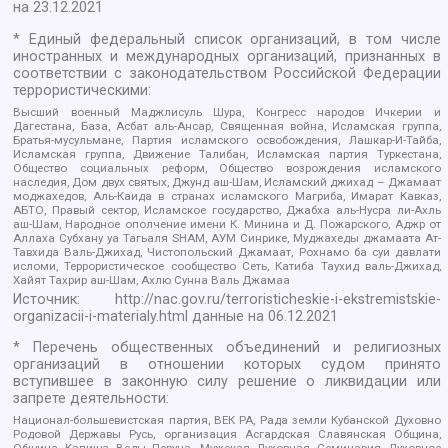
на
23.12.2021
* Единый федеральный список организаций, в том числе
иностранных и международных организаций, признанных в
соответствии с законодательством Российской Федерации
террористическими:
Высший военный Маджлисуль Шура, Конгресс народов Ичкерии и
Дагестана, База, Асбат аль-Ансар, Священная война, Исламская группа,
Братья-мусульмане, Партия исламского освобождения, Лашкар-И-Тайба,
Исламская группа, Движение Талибан, Исламская партия Туркестана,
Общество социальных реформ, Общество возрождения исламского
наследия, Дом двух святых, Джунд аш-Шам, Исламский джихад – Джамаат
моджахедов, Аль-Каида в странах исламского Магриба, Имарат Кавказ,
АБТО, Правый сектор, Исламское государство, Джабха аль-Нусра ли-Ахль
аш-Шам, Народное ополчение имени К. Минина и Д. Пожарского, Аджр от
Аллаха Субхану уа Тагьаля SHAM, АУМ Синрике, Муджахеды джамаата Ат-
Тавхида Валь-Джихад, Чистопольский Джамаат, Рохнамо ба суи давлати
исломи, Террористическое сообщество Сеть, Катиба Таухид валь-Джихад,
Хайят Тахрир аш-Шам, Ахлю Сунна Валь Джамаа
Источник:
http://nac.gov.ru/terroristicheskie-i-ekstremistskie-
organizacii-i-materialy.html
данные на
06.12.2021
* Перечень общественных объединений и религиозных
организаций в отношении которых судом принято
вступившее в законную силу решение о ликвидации или
запрете деятельности:
Национал-большевистская партия, ВЕК РА, Рада земли Кубанской Духовно
Родовой Державы Русь, организация Асгардская Славянская Община,