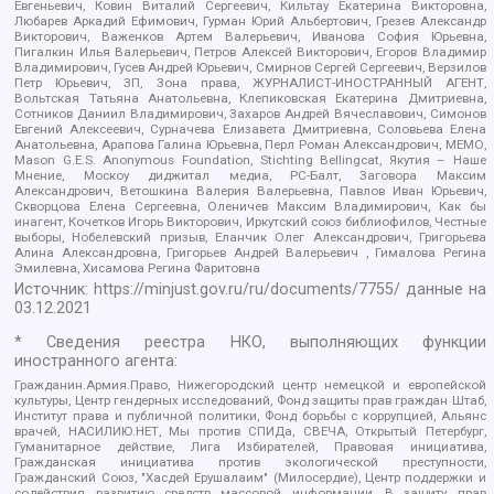
Евгеньевич, Ковин Виталий Сергеевич, Кильтау Екатерина Викторовна,
Любарев Аркадий Ефимович, Гурман Юрий Альбертович, Грезев Александр
Викторович, Важенков Артем Валерьевич, Иванова София Юрьевна,
Пигалкин Илья Валерьевич, Петров Алексей Викторович, Егоров Владимир
Владимирович, Гусев Андрей Юрьевич, Смирнов Сергей Сергеевич, Верзилов
Петр Юрьевич, ЗП, Зона права, ЖУРНАЛИСТ-ИНОСТРАННЫЙ АГЕНТ,
Вольтская Татьяна Анатольевна, Клепиковская Екатерина Дмитриевна,
Сотников Даниил Владимирович, Захаров Андрей Вячеславович, Симонов
Евгений Алексеевич, Сурначева Елизавета Дмитриевна, Соловьева Елена
Анатольевна, Арапова Галина Юрьевна, Перл Роман Александрович, МЕМО,
Mason G.E.S. Anonymous Foundation, Stichting Bellingcat, Якутия – Наше
Мнение, Москоу диджитал медиа, РС-Балт, Заговора Максим
Александрович, Ветошкина Валерия Валерьевна, Павлов Иван Юрьевич,
Скворцова Елена Сергеевна, Оленичев Максим Владимирович, Как бы
инагент, Кочетков Игорь Викторович, Иркутский союз библиофилов, Честные
выборы, Нобелевский призыв, Еланчик Олег Александрович, Григорьева
Алина Александровна, Григорьев Андрей Валерьевич , Гималова Регина
Эмилевна, Хисамова Регина Фаритовна
Источник:
https://minjust.gov.ru/ru/documents/7755/
данные на
03.12.2021
* Сведения реестра НКО, выполняющих функции
иностранного агента:
Гражданин.Армия.Право, Нижегородский центр немецкой и европейской
культуры, Центр гендерных исследований, Фонд защиты прав граждан Штаб,
Институт права и публичной политики, Фонд борьбы с коррупцией, Альянс
врачей, НАСИЛИЮ.НЕТ, Мы против СПИДа, СВЕЧА, Открытый Петербург,
Гуманитарное действие, Лига Избирателей, Правовая инициатива,
Гражданская инициатива против экологической преступности,
Гражданский Союз, "Хасдей Ерушалаим" (Милосердие), Центр поддержки и
содействия развитию средств массовой информации, В защиту прав