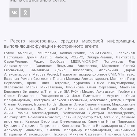
* Реестр иностранных средств массовой информации,
выполняющих функции иностранного агента:
Голос Америки, Idel.Реалии, Кавказ.Реалии, Крым.Реалии, Телеканал
Настоящее Время, Azatliq Radiosi, PCE/PC, Сибирь.Реалии, Фактограф,
Север.Реалии, Радио Свобода, MEDIUM-ORIENT, Пономарев Лев
Александрович, Савицкая Людмила Алексеевна, Маркелов Сергей
Евгеньевич, Камалягин Денис Николаевич, Апахончич Дарья
Александровна, Medusa Project, Первое антикоррупционное СМИ, VTimes.io,
Баданин Роман Сергеевич, Гликин Максим Александрович, Маняхин Петр
Борисович, Ярош Юлия Петровна, Чуракова Ольга Владимировна,
Железнова Мария Михайловна, Лукьянова Юлия Сергеевна, Маетная
Елизавета Витальевна, The Insider SIA, Рубин Михаил Аркадьевич, Гройсман
Софья Романовна, Рождественский Илья Дмитриевич, Апухтина Юлия
Владимировна, Постернак Алексей Евгеньевич, Телеканал Дождь, Петров
Степан Юрьевич, Istories fonds, Шмагун Олеся Валентиновна, Мароховская
Алеся Алексеевна, Долинина Ирина Николаевна, Шлейнов Роман Юрьевич,
Анин Роман Александрович, Великовский Дмитрий Александрович,
Альтаир 2021, Ромашки монолит, Главный редактор 2021, Вега 2021, Важные
иноагенты, Каткова Вероника Вячеславовна, Карезина Инна Павловна,
Кузьмина Людмила Гавриловна, Костылева Полина Владимировна, Лютов
Александр Иванович, Жилкин Владимир Владимирович, Жилинский
Владимир Александрович, Тихонов Михаил Сергеевич, Пискунов Сергей