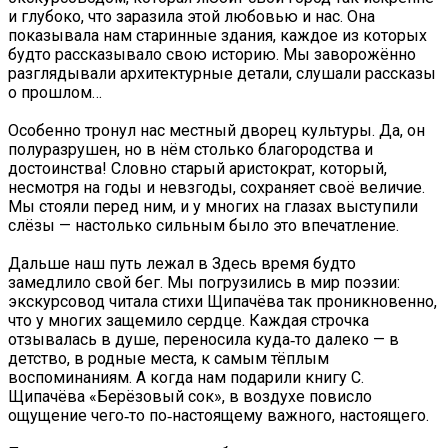
и глубоко, что заразила этой любовью и нас. Она
показывала нам старинные здания, каждое из которых
будто рассказывало свою историю. Мы заворожённо
разглядывали архитектурные детали, слушали рассказы
о прошлом…
️Особенно тронул нас местный дворец культуры. Да, он
полуразрушен, но в нём столько благородства и
достоинства! Словно старый аристократ, который,
несмотря на годы и невзгоды, сохраняет своё величие.
Мы стояли перед ним, и у многих на глазах выступили
слёзы — настолько сильным было это впечатление.
Дальше наш путь лежал в Здесь время будто
замедлило свой бег. Мы погрузились в мир поэзии:
экскурсовод читала стихи Щипачёва так проникновенно,
что у многих защемило сердце. Каждая строчка
отзывалась в душе, переносила куда‑то далеко — в
детство, в родные места, к самым тёплым
воспоминаниям. А когда нам подарили книгу С.
Щипачёва «Берёзовый сок», в воздухе повисло
ощущение чего‑то по‑настоящему важного, настоящего.