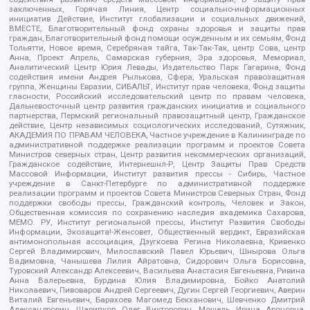
заключенных, Горячая Линия, Центр социально-информационных
инициатив Действие, Институт глобализации и социальных движений,
ВМЕСТЕ, Благотворительный фонд охраны здоровья и защиты прав
граждан, Благотворительный фонд помощи осужденным и их семьям, Фонд
Тольятти, Новое время, Серебряная тайга, Так-Так-Так, центр Сова, центр
Анна, Проект Апрель, Самарская губерния, Эра здоровья, Мемориал,
Аналитический Центр Юрия Левады, Издательство Парк Гагарина, Фонд
содействия имени Андрея Рылькова, Сфера, Уральская правозащитная
группа, Женщины Евразии, СИБАЛЬТ, Институт прав человека, Фонд защиты
гласности, Российский исследовательский центр по правам человека,
Дальневосточный центр развития гражданских инициатив и социального
партнерства, Пермский региональный правозащитный центр, Гражданское
действие, Центр независимых социологических исследований, Сутяжник,
АКАДЕМИЯ ПО ПРАВАМ ЧЕЛОВЕКА, Частное учреждение в Калининграде по
административной поддержке реализации программ и проектов Совета
Министров северных стран, Центр развития некоммерческих организаций,
Гражданское содействие, Интернешнл-Р, Центр Защиты Прав Средств
Массовой Информации, Институт развития прессы - Сибирь, Частное
учреждение в Санкт-Петербурге по административной поддержке
реализации программ и проектов Совета Министров Северных Стран, Фонд
поддержки свободы прессы, Гражданский контроль, Человек и Закон,
Общественная комиссия по сохранению наследия академика Сахарова,
МЕМО. РУ, Институт региональной прессы, Институт Развития Свободы
Информации, Экозащита!-Женсовет, Общественный вердикт, Евразийская
антимонопольная ассоциация, Дзугкоева Регина Николаевна, Кривенко
Сергей Владимирович, Милославский Павел Юрьевич, Шнырова Ольга
Вадимовна, Чанышева Лилия Айратовна, Сидорович Ольга Борисовна,
Туровский Александр Алексеевич, Васильева Анастасия Евгеньевна, Ривина
Анна Валерьевна, Бурдина Юлия Владимировна, Бойко Анатолий
Николаевич, Пивоваров Андрей Сергеевич, Дугин Сергей Георгиевич, Аверин
Виталий Евгеньевич, Барахоев Магомед Бекханович, Шевченко Дмитрий
Александрович, Шарипков Олег Викторович, Мошель Ирина Ароновна,