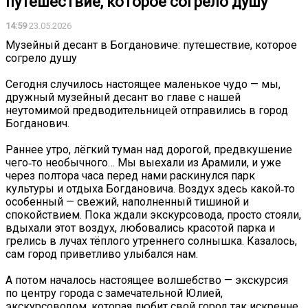
путешествие, которое согрело душу️
14:59
23.05.2026
Музейный десант в Богдановиче: путешествие, которое
согрело душу️
Сегодня случилось настоящее маленькое чудо — мы,
дружный музейный десант во главе с нашей
неутомимой предводительницей отправились в город
Богданович.
Раннее утро, лёгкий туман над дорогой, предвкушение
чего‑то необычного… Мы выехали из Арамили, и уже
через полтора часа перед нами раскинулся парк
культуры и отдыха Богдановича. Воздух здесь какой‑то
особенный — свежий, наполненный тишиной и
спокойствием. Пока ждали экскурсовода, просто стояли,
вдыхали этот воздух, любовались красотой парка и
грелись в лучах тёплого утреннего солнышка. Казалось,
сам город приветливо улыбался нам.
А потом началось настоящее волшебство — экскурсия
по центру города с замечательной Юлией,
экскурсоводом, которая любит свой город так искренне