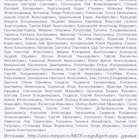
Шведов Григорий Сергеевич, Пономарев Лев Александрович, Созаев
Валерий Валерьевич, Каргалицкий Борис Юльевич, Исакова Ирина
Александровна, Исламов Тимур Рифгатович, Романова Ольга Евгеньевна,
Щаров Сергей Алексадрович, Цирульников Борис Альбертович, Халидова
Марина Владимировна, Людевиг Марина Зариевна, Федотова Галина
Анатольевна, Паутов Юрий Анатольевич, Верховский Александр Маркович,
Пислакова-Паркер Марина Петровна, Кочеткова Татьяна Владимировна,
Чуркина Наталья Валерьевна, Акимова Татьяна Николаевна, Золотарева
Екатерина Александровна, Рачинский Ян Збигневич, Жемкова Елена
Борисовна, Гудков Лев Дмитриевич, Илларионова Юлия Юрьевна, Саранг
Анна Васильевна, Захарова Светлана Сергеевна, Щур Татьяна Михайловна,
Щур Николай Алексеевич, Аверин Владимир Анатольевич, Блинушов
Андрей Юрьевич, Мосин Алексей Геннадьевич, Гефтер Валентин
Михайлович, Симонов Алексей Кириллович, Флиге Ирина Анатольевна,
Мельникова Валентина Дмитриевна, Вититинова Елена Владимировна,
Баженова Светлана Куприяновна, Исаев Сергей Владимирович, Максимов
Сергей Владимирович, Беляев Сергей Иванович, Голубева Елена
Николаевна, Ганнушкина Светлана Алексеевна, Закс Елена Владимировна,
Буртина Елена Юрьевна, Гендель Людмила Залмановна, Кокорина
Екатерина Алексеевна, Шуманов Илья Вячеславович, Арапова Галина
Юрьевна, Свечников Анатолий Мариевич, Прохоров Вадим Юрьевич,
Шахова Елена Владимировна, Подузов Сергей Васильевич, Протасова
Ирина Вячеславовна, Литинский Леонид Борисович, Лукашевский Сергей
Маркович, Бахмин Вячеслав Иванович, Шабад Анатолий Ефимович, Сухих
Дарья Николаевна, Орлов Олег Петрович, Добровольская Анна
Дмитриевна, Королева Александра Евгеньевна, Смирнов Владимир
Александрович, Вицин Сергей Ефимович, Золотухин Борис Андреевич,
Левинсон Лев Семенович, Локшина Татьяна Иосифовна, Орлов Олег
Петрович, Полякова Мара Федоровна, Резник Генри Маркович, Захаров
Герман Константинович
Источник:
http://unro.minjust.ru/NKOForeignAgent.aspx
данные