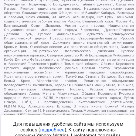
Община Капища Веды Перуна, Мужская Духовная Семинария Духовное
Учреждение, Нурджулар, К Богодержавию, Таблиги Джамаат, Свидетели
Иеговы, Русское национальное единство, Национал-социалистическое
общество, Джамаат мувахидов, Объединенный Вилайат Кабарды, Балкарии
и Карачая, Союз славян, Ат-Такфир Валь-Хиджра, Пит Буль, Национал-
социалистическая рабочая партия России, Славянский союз, Формат-18,
Благородный Орден Дьявола, Армия воли народа, Национальная
Социалистическая Инициатива города Череповца, Духовно-Родовая
Держава Русь, Русское национальное единство, Древнерусской
Инглистической церкви Православных Староверов-Инглингов, Русский
общенациональный союз, Движение против нелегальной иммиграции,
Кровь и Честь, О свободе совести и о религиозных объединениях, Омская
организация общественного политического движения Русское
национальное единство, Северное Братство, Клуб Болельщиков Футбольного
Клуба Динамо, Файзрахманисты, Мусульманская религиозная организация
п. Боровский Тюменского района Тюменской области, Община Коренного
Русского народа Щелковского района, Правый сектор, Украинская
национальная ассамблея – Украинская народная самооборона,
Украинская повстанческая армия, Тризуб им. Степана Бандеры, Братство,
Белый Крест, Misanthropic division, Религиозное объединение
последователей инглиизма, Народная Социальная Инициатива, TulaSkins,
Этнополитическое объединение Русские, Русское национальное
объединение Атака, Мечеть Мирмамеда, Община Коренного Русского
народа г. Астрахани, ВОЛЯ, Меджлис крымскотатарского народа, Рубеж
Севера, ТОЙС, О противодействии экстремистской деятельности,
РЕВТАТПОД, Артподготовка, Штольц, В честь иконы Божией Матери
Державная, Сектор 16, Независимость, Фирма, Молодежная правозащитная
группа МПГ, Курсом Правды и Единения, Каракольская инициативная
группа, Автоград Крю, Союз Славянских Сил Руси, Алля-Аят,
Благотворительный пансионат Ак Умут, Русская республика Русь,
Для повышения удобства сайта мы используем
Арестантское уголовное единство, Башкорт, Нация и свобода, W.H.С., Фалунь
cookies (
подробнее
). К сайту подключены
Дафа, Иртыш Ultras, Русский Патриотический клуб-Новокузнецк/РПК,
сервисы Yandex.Metrika, LiveInternet, top.mail.ru,