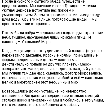
После вкусного и сытного обеда путешествие
продолжилось. Мы заехали в село Троицкое — тихая,
уютная церковь встретила нас покоем и
умиротворением. Затем отправились к мини‑водопаду:
шум воды, брызги на лице, потрясающие виды — мы
просто замерли от красоты.
Потом были озёра — зеркальная гладь воды, отражение
неба, тишина, нарушаемая лишь криками птиц… И
наконец — Уральский Марс!
Когда мы увидели этот удивительный ландшафт, у всех
перехватило дыхание. Красные холмы, причудливые
формы, непривычные цвета — словно мы
действительно попали на другую планету. «Марс»
завораживал, манил, звал исследовать каждый уголок.
Мы гуляли там два часа, смеялись, фотографировались,
восхищались, но так и не успели обойти всё — настолько
велик и многогранен этот необычный мир.
️Возвращались домой уставшие, но невероятно
счастливые. Богданович подарил нам столько эмоций,
столько ярких впечатлений! Мы влюбились в его улицы,
в его историю, в его особенную атмосферу.