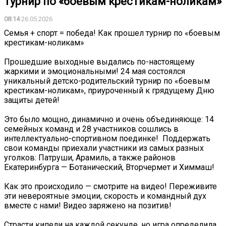
турнир по «боевым крестикам-ноликам»
08:14
26.05.2026
Семья + спорт = победа! Как прошел турнир по «боевым
крестикам-ноликам»
Прошедшие выходные выдались по-настоящему
жаркими и эмоциональными! 24 мая состоялся
уникальный детско-родительский турнир по «боевым
крестикам-ноликам», приуроченный к грядущему Дню
защиты детей!
Это было мощно, динамично и очень объединяюще: 14
семейных команд и 28 участников сошлись в
интеллектуально-спортивном поединке! ‍ Поддержать
свои команды приехали участники из самых разных
уголков: Патруши, Арамиль, а также районов
Екатеринбурга — Ботанический, Вторчермет и Химмаш!
Как это происходило — смотрите на видео! Переживите
эти невероятные эмоции, скорость и командный дух
вместе с нами! Видео заряжено на позитив!
Страсти кипели на каждой секунде, но игра определила