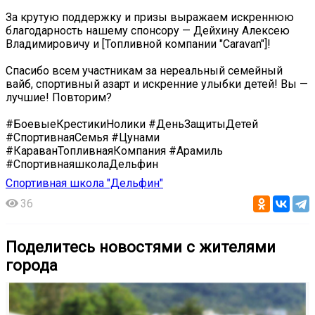
За крутую поддержку и призы выражаем искреннюю
благодарность нашему спонсору — Дейхину Алексею
Владимировичу и [Топливной компании "Caravan"]!
Спасибо всем участникам за нереальный семейный
вайб, спортивный азарт и искренние улыбки детей! Вы —
лучшие! Повторим?
#БоевыеКрестикиНолики #ДеньЗащитыДетей
#СпортивнаяСемья #Цунами
#КараванТопливнаяКомпания #Арамиль
#СпортивнаяшколаДельфин
Спортивная школа "Дельфин"
36
Поделитесь новостями с жителями
города