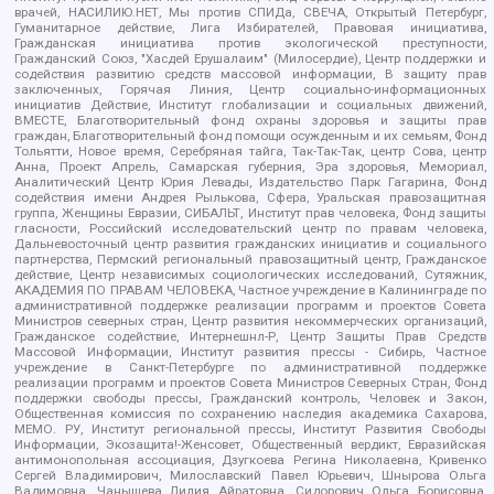
врачей, НАСИЛИЮ.НЕТ, Мы против СПИДа, СВЕЧА, Открытый Петербург,
Гуманитарное действие, Лига Избирателей, Правовая инициатива,
Гражданская инициатива против экологической преступности,
Гражданский Союз, "Хасдей Ерушалаим" (Милосердие), Центр поддержки и
содействия развитию средств массовой информации, В защиту прав
заключенных, Горячая Линия, Центр социально-информационных
инициатив Действие, Институт глобализации и социальных движений,
ВМЕСТЕ, Благотворительный фонд охраны здоровья и защиты прав
граждан, Благотворительный фонд помощи осужденным и их семьям, Фонд
Тольятти, Новое время, Серебряная тайга, Так-Так-Так, центр Сова, центр
Анна, Проект Апрель, Самарская губерния, Эра здоровья, Мемориал,
Аналитический Центр Юрия Левады, Издательство Парк Гагарина, Фонд
содействия имени Андрея Рылькова, Сфера, Уральская правозащитная
группа, Женщины Евразии, СИБАЛЬТ, Институт прав человека, Фонд защиты
гласности, Российский исследовательский центр по правам человека,
Дальневосточный центр развития гражданских инициатив и социального
партнерства, Пермский региональный правозащитный центр, Гражданское
действие, Центр независимых социологических исследований, Сутяжник,
АКАДЕМИЯ ПО ПРАВАМ ЧЕЛОВЕКА, Частное учреждение в Калининграде по
административной поддержке реализации программ и проектов Совета
Министров северных стран, Центр развития некоммерческих организаций,
Гражданское содействие, Интернешнл-Р, Центр Защиты Прав Средств
Массовой Информации, Институт развития прессы - Сибирь, Частное
учреждение в Санкт-Петербурге по административной поддержке
реализации программ и проектов Совета Министров Северных Стран, Фонд
поддержки свободы прессы, Гражданский контроль, Человек и Закон,
Общественная комиссия по сохранению наследия академика Сахарова,
МЕМО. РУ, Институт региональной прессы, Институт Развития Свободы
Информации, Экозащита!-Женсовет, Общественный вердикт, Евразийская
антимонопольная ассоциация, Дзугкоева Регина Николаевна, Кривенко
Сергей Владимирович, Милославский Павел Юрьевич, Шнырова Ольга
Вадимовна, Чанышева Лилия Айратовна, Сидорович Ольга Борисовна,