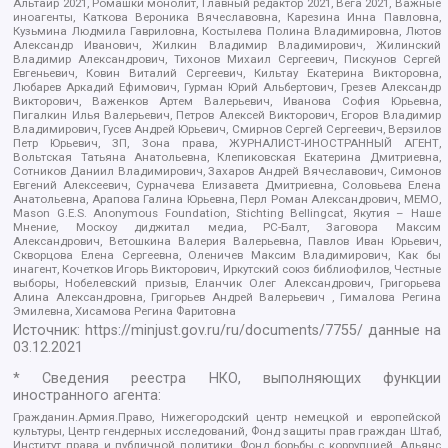
Альтаир 2021, Ромашки монолит, Главный редактор 2021, Вега 2021, Важные
иноагенты, Каткова Вероника Вячеславовна, Карезина Инна Павловна,
Кузьмина Людмила Гавриловна, Костылева Полина Владимировна, Лютов
Александр Иванович, Жилкин Владимир Владимирович, Жилинский
Владимир Александрович, Тихонов Михаил Сергеевич, Пискунов Сергей
Евгеньевич, Ковин Виталий Сергеевич, Кильтау Екатерина Викторовна,
Любарев Аркадий Ефимович, Гурман Юрий Альбертович, Грезев Александр
Викторович, Важенков Артем Валерьевич, Иванова София Юрьевна,
Пигалкин Илья Валерьевич, Петров Алексей Викторович, Егоров Владимир
Владимирович, Гусев Андрей Юрьевич, Смирнов Сергей Сергеевич, Верзилов
Петр Юрьевич, ЗП, Зона права, ЖУРНАЛИСТ-ИНОСТРАННЫЙ АГЕНТ,
Вольтская Татьяна Анатольевна, Клепиковская Екатерина Дмитриевна,
Сотников Даниил Владимирович, Захаров Андрей Вячеславович, Симонов
Евгений Алексеевич, Сурначева Елизавета Дмитриевна, Соловьева Елена
Анатольевна, Арапова Галина Юрьевна, Перл Роман Александрович, МЕМО,
Mason G.E.S. Anonymous Foundation, Stichting Bellingcat, Якутия – Наше
Мнение, Москоу диджитал медиа, РС-Балт, Заговора Максим
Александрович, Ветошкина Валерия Валерьевна, Павлов Иван Юрьевич,
Скворцова Елена Сергеевна, Оленичев Максим Владимирович, Как бы
инагент, Кочетков Игорь Викторович, Иркутский союз библиофилов, Честные
выборы, Нобелевский призыв, Еланчик Олег Александрович, Григорьева
Алина Александровна, Григорьев Андрей Валерьевич , Гималова Регина
Эмилевна, Хисамова Регина Фаритовна
Источник:
https://minjust.gov.ru/ru/documents/7755/
данные на
03.12.2021
* Сведения реестра НКО, выполняющих функции
иностранного агента:
Гражданин.Армия.Право, Нижегородский центр немецкой и европейской
культуры, Центр гендерных исследований, Фонд защиты прав граждан Штаб,
Институт права и публичной политики, Фонд борьбы с коррупцией, Альянс