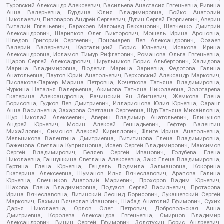
Туровский Александр Алексеевич, Васильева Анастасия Евгеньевна, Ривина
Анна Валерьевна, Бурдина Юлия Владимировна, Бойко Анатолий
Николаевич, Пивоваров Андрей Сергеевич, Дугин Сергей Георгиевич, Аверин
Виталий Евгеньевич, Барахоев Магомед Бекханович, Шевченко Дмитрий
Александрович, Шарипков Олег Викторович, Мошель Ирина Ароновна,
Шведов Григорий Сергеевич, Пономарев Лев Александрович, Созаев
Валерий Валерьевич, Каргалицкий Борис Юльевич, Исакова Ирина
Александровна, Исламов Тимур Рифгатович, Романова Ольга Евгеньевна,
Щаров Сергей Алексадрович, Цирульников Борис Альбертович, Халидова
Марина Владимировна, Людевиг Марина Зариевна, Федотова Галина
Анатольевна, Паутов Юрий Анатольевич, Верховский Александр Маркович,
Пислакова-Паркер Марина Петровна, Кочеткова Татьяна Владимировна,
Чуркина Наталья Валерьевна, Акимова Татьяна Николаевна, Золотарева
Екатерина Александровна, Рачинский Ян Збигневич, Жемкова Елена
Борисовна, Гудков Лев Дмитриевич, Илларионова Юлия Юрьевна, Саранг
Анна Васильевна, Захарова Светлана Сергеевна, Щур Татьяна Михайловна,
Щур Николай Алексеевич, Аверин Владимир Анатольевич, Блинушов
Андрей Юрьевич, Мосин Алексей Геннадьевич, Гефтер Валентин
Михайлович, Симонов Алексей Кириллович, Флиге Ирина Анатольевна,
Мельникова Валентина Дмитриевна, Вититинова Елена Владимировна,
Баженова Светлана Куприяновна, Исаев Сергей Владимирович, Максимов
Сергей Владимирович, Беляев Сергей Иванович, Голубева Елена
Николаевна, Ганнушкина Светлана Алексеевна, Закс Елена Владимировна,
Буртина Елена Юрьевна, Гендель Людмила Залмановна, Кокорина
Екатерина Алексеевна, Шуманов Илья Вячеславович, Арапова Галина
Юрьевна, Свечников Анатолий Мариевич, Прохоров Вадим Юрьевич,
Шахова Елена Владимировна, Подузов Сергей Васильевич, Протасова
Ирина Вячеславовна, Литинский Леонид Борисович, Лукашевский Сергей
Маркович, Бахмин Вячеслав Иванович, Шабад Анатолий Ефимович, Сухих
Дарья Николаевна, Орлов Олег Петрович, Добровольская Анна
Дмитриевна, Королева Александра Евгеньевна, Смирнов Владимир
Александрович, Вицин Сергей Ефимович, Золотухин Борис Андреевич,