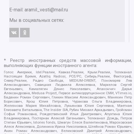
E-mail:
aramil_vesti@mail.ru
Мы в социальных сетях:
* Реестр иностранных средств массовой информации,
выполняющих функции иностранного агента:
Голос Америки, Idel.Реалии, Кавказ.Реалии, Крым.Реалии, Телеканал
Настоящее Время, Azatliq Radiosi, PCE/PC, Сибирь.Реалии, Фактограф,
Север.Реалии, Радио Свобода, MEDIUM-ORIENT, Пономарев Лев
Александрович, Савицкая Людмила Алексеевна, Маркелов Сергей
Евгеньевич, Камалягин Денис Николаевич, Апахончич Дарья
Александровна, Medusa Project, Первое антикоррупционное СМИ, VTimes.io,
Баданин Роман Сергеевич, Гликин Максим Александрович, Маняхин Петр
Борисович, Ярош Юлия Петровна, Чуракова Ольга Владимировна,
Железнова Мария Михайловна, Лукьянова Юлия Сергеевна, Маетная
Елизавета Витальевна, The Insider SIA, Рубин Михаил Аркадьевич, Гройсман
Софья Романовна, Рождественский Илья Дмитриевич, Апухтина Юлия
Владимировна, Постернак Алексей Евгеньевич, Телеканал Дождь, Петров
Степан Юрьевич, Istories fonds, Шмагун Олеся Валентиновна, Мароховская
Алеся Алексеевна, Долинина Ирина Николаевна, Шлейнов Роман Юрьевич,
Анин Роман Александрович, Великовский Дмитрий Александрович,