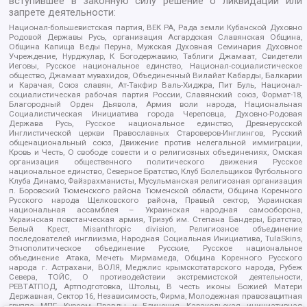
вступившее в законную силу решение о ликвидации или
запрете деятельности:
Национал-большевистская партия, ВЕК РА, Рада земли Кубанской Духовно
Родовой Державы Русь, организация Асгардская Славянская Община,
Община Капища Веды Перуна, Мужская Духовная Семинария Духовное
Учреждение, Нурджулар, К Богодержавию, Таблиги Джамаат, Свидетели
Иеговы, Русское национальное единство, Национал-социалистическое
общество, Джамаат мувахидов, Объединенный Вилайат Кабарды, Балкарии
и Карачая, Союз славян, Ат-Такфир Валь-Хиджра, Пит Буль, Национал-
социалистическая рабочая партия России, Славянский союз, Формат-18,
Благородный Орден Дьявола, Армия воли народа, Национальная
Социалистическая Инициатива города Череповца, Духовно-Родовая
Держава Русь, Русское национальное единство, Древнерусской
Инглистической церкви Православных Староверов-Инглингов, Русский
общенациональный союз, Движение против нелегальной иммиграции,
Кровь и Честь, О свободе совести и о религиозных объединениях, Омская
организация общественного политического движения Русское
национальное единство, Северное Братство, Клуб Болельщиков Футбольного
Клуба Динамо, Файзрахманисты, Мусульманская религиозная организация
п. Боровский Тюменского района Тюменской области, Община Коренного
Русского народа Щелковского района, Правый сектор, Украинская
национальная ассамблея – Украинская народная самооборона,
Украинская повстанческая армия, Тризуб им. Степана Бандеры, Братство,
Белый Крест, Misanthropic division, Религиозное объединение
последователей инглиизма, Народная Социальная Инициатива, TulaSkins,
Этнополитическое объединение Русские, Русское национальное
объединение Атака, Мечеть Мирмамеда, Община Коренного Русского
народа г. Астрахани, ВОЛЯ, Меджлис крымскотатарского народа, Рубеж
Севера, ТОЙС, О противодействии экстремистской деятельности,
РЕВТАТПОД, Артподготовка, Штольц, В честь иконы Божией Матери
Державная, Сектор 16, Независимость, Фирма, Молодежная правозащитная
группа МПГ, Курсом Правды и Единения, Каракольская инициативная