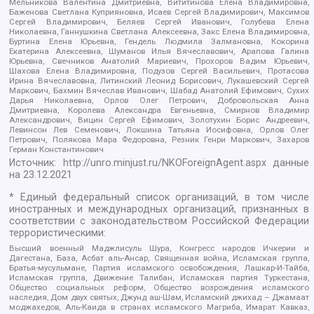
Мельникова Валентина Дмитриевна, Вититинова Елена Владимировна,
Баженова Светлана Куприяновна, Исаев Сергей Владимирович, Максимов
Сергей Владимирович, Беляев Сергей Иванович, Голубева Елена
Николаевна, Ганнушкина Светлана Алексеевна, Закс Елена Владимировна,
Буртина Елена Юрьевна, Гендель Людмила Залмановна, Кокорина
Екатерина Алексеевна, Шуманов Илья Вячеславович, Арапова Галина
Юрьевна, Свечников Анатолий Мариевич, Прохоров Вадим Юрьевич,
Шахова Елена Владимировна, Подузов Сергей Васильевич, Протасова
Ирина Вячеславовна, Литинский Леонид Борисович, Лукашевский Сергей
Маркович, Бахмин Вячеслав Иванович, Шабад Анатолий Ефимович, Сухих
Дарья Николаевна, Орлов Олег Петрович, Добровольская Анна
Дмитриевна, Королева Александра Евгеньевна, Смирнов Владимир
Александрович, Вицин Сергей Ефимович, Золотухин Борис Андреевич,
Левинсон Лев Семенович, Локшина Татьяна Иосифовна, Орлов Олег
Петрович, Полякова Мара Федоровна, Резник Генри Маркович, Захаров
Герман Константинович
Источник:
http://unro.minjust.ru/NKOForeignAgent.aspx
данные
на
23.12.2021
* Единый федеральный список организаций, в том числе
иностранных и международных организаций, признанных в
соответствии с законодательством Российской Федерации
террористическими:
Высший военный Маджлисуль Шура, Конгресс народов Ичкерии и
Дагестана, База, Асбат аль-Ансар, Священная война, Исламская группа,
Братья-мусульмане, Партия исламского освобождения, Лашкар-И-Тайба,
Исламская группа, Движение Талибан, Исламская партия Туркестана,
Общество социальных реформ, Общество возрождения исламского
наследия, Дом двух святых, Джунд аш-Шам, Исламский джихад – Джамаат
моджахедов, Аль-Каида в странах исламского Магриба, Имарат Кавказ,