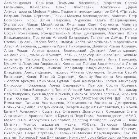
Александрович, Савицкая Людмила Алексеевна, Маркелов Сергей
Евгеньевич, Камалягин Денис Николаевич, Апахончич Дарья
Александровна, Medusa Project, Первое антикоррупционное СМИ, VTimes.io,
Баданин Роман Сергеевич, Гликин Максим Александрович, Маняхин Петр
Борисович, Ярош Юлия Петровна, Чуракова Ольга Владимировна,
Железнова Мария Михайловна, Лукьянова Юлия Сергеевна, Маетная
Елизавета Витальевна, The Insider SIA, Рубин Михаил Аркадьевич, Гройсман
Софья Романовна, Рождественский Илья Дмитриевич, Апухтина Юлия
Владимировна, Постернак Алексей Евгеньевич, Телеканал Дождь, Петров
Степан Юрьевич, Istories fonds, Шмагун Олеся Валентиновна, Мароховская
Алеся Алексеевна, Долинина Ирина Николаевна, Шлейнов Роман Юрьевич,
Анин Роман Александрович, Великовский Дмитрий Александрович,
Альтаир 2021, Ромашки монолит, Главный редактор 2021, Вега 2021, Важные
иноагенты, Каткова Вероника Вячеславовна, Карезина Инна Павловна,
Кузьмина Людмила Гавриловна, Костылева Полина Владимировна, Лютов
Александр Иванович, Жилкин Владимир Владимирович, Жилинский
Владимир Александрович, Тихонов Михаил Сергеевич, Пискунов Сергей
Евгеньевич, Ковин Виталий Сергеевич, Кильтау Екатерина Викторовна,
Любарев Аркадий Ефимович, Гурман Юрий Альбертович, Грезев Александр
Викторович, Важенков Артем Валерьевич, Иванова София Юрьевна,
Пигалкин Илья Валерьевич, Петров Алексей Викторович, Егоров Владимир
Владимирович, Гусев Андрей Юрьевич, Смирнов Сергей Сергеевич, Верзилов
Петр Юрьевич, ЗП, Зона права, ЖУРНАЛИСТ-ИНОСТРАННЫЙ АГЕНТ,
Вольтская Татьяна Анатольевна, Клепиковская Екатерина Дмитриевна,
Сотников Даниил Владимирович, Захаров Андрей Вячеславович, Симонов
Евгений Алексеевич, Сурначева Елизавета Дмитриевна, Соловьева Елена
Анатольевна, Арапова Галина Юрьевна, Перл Роман Александрович, МЕМО,
Mason G.E.S. Anonymous Foundation, Stichting Bellingcat, Якутия – Наше
Мнение, Москоу диджитал медиа, РС-Балт, Заговора Максим
Александрович, Ветошкина Валерия Валерьевна, Павлов Иван Юрьевич,
Скворцова Елена Сергеевна, Оленичев Максим Владимирович, Как бы
инагент, Кочетков Игорь Викторович, Иркутский союз библиофилов, Честные