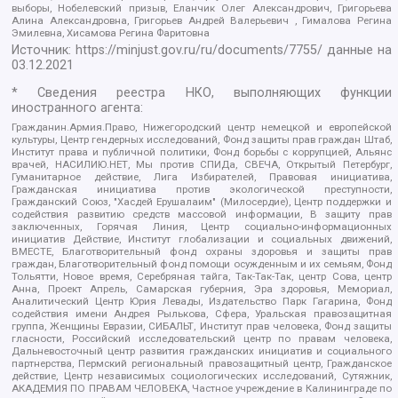
выборы, Нобелевский призыв, Еланчик Олег Александрович, Григорьева
Алина Александровна, Григорьев Андрей Валерьевич , Гималова Регина
Эмилевна, Хисамова Регина Фаритовна
Источник:
https://minjust.gov.ru/ru/documents/7755/
данные на
03.12.2021
* Сведения реестра НКО, выполняющих функции
иностранного агента:
Гражданин.Армия.Право, Нижегородский центр немецкой и европейской
культуры, Центр гендерных исследований, Фонд защиты прав граждан Штаб,
Институт права и публичной политики, Фонд борьбы с коррупцией, Альянс
врачей, НАСИЛИЮ.НЕТ, Мы против СПИДа, СВЕЧА, Открытый Петербург,
Гуманитарное действие, Лига Избирателей, Правовая инициатива,
Гражданская инициатива против экологической преступности,
Гражданский Союз, "Хасдей Ерушалаим" (Милосердие), Центр поддержки и
содействия развитию средств массовой информации, В защиту прав
заключенных, Горячая Линия, Центр социально-информационных
инициатив Действие, Институт глобализации и социальных движений,
ВМЕСТЕ, Благотворительный фонд охраны здоровья и защиты прав
граждан, Благотворительный фонд помощи осужденным и их семьям, Фонд
Тольятти, Новое время, Серебряная тайга, Так-Так-Так, центр Сова, центр
Анна, Проект Апрель, Самарская губерния, Эра здоровья, Мемориал,
Аналитический Центр Юрия Левады, Издательство Парк Гагарина, Фонд
содействия имени Андрея Рылькова, Сфера, Уральская правозащитная
группа, Женщины Евразии, СИБАЛЬТ, Институт прав человека, Фонд защиты
гласности, Российский исследовательский центр по правам человека,
Дальневосточный центр развития гражданских инициатив и социального
партнерства, Пермский региональный правозащитный центр, Гражданское
действие, Центр независимых социологических исследований, Сутяжник,
АКАДЕМИЯ ПО ПРАВАМ ЧЕЛОВЕКА, Частное учреждение в Калининграде по