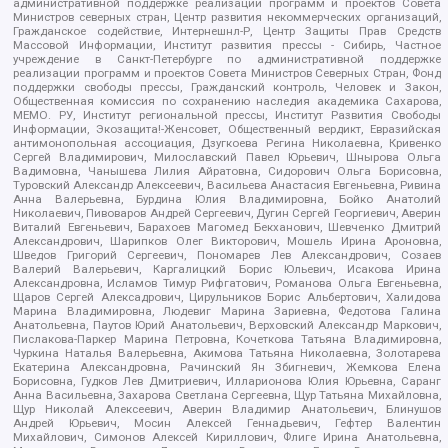
административной поддержке реализации программ и проектов Совета
Министров северных стран, Центр развития некоммерческих организаций,
Гражданское содействие, Интернешнл-Р, Центр Защиты Прав Средств
Массовой Информации, Институт развития прессы - Сибирь, Частное
учреждение в Санкт-Петербурге по административной поддержке
реализации программ и проектов Совета Министров Северных Стран, Фонд
поддержки свободы прессы, Гражданский контроль, Человек и Закон,
Общественная комиссия по сохранению наследия академика Сахарова,
МЕМО. РУ, Институт региональной прессы, Институт Развития Свободы
Информации, Экозащита!-Женсовет, Общественный вердикт, Евразийская
антимонопольная ассоциация, Дзугкоева Регина Николаевна, Кривенко
Сергей Владимирович, Милославский Павел Юрьевич, Шнырова Ольга
Вадимовна, Чанышева Лилия Айратовна, Сидорович Ольга Борисовна,
Туровский Александр Алексеевич, Васильева Анастасия Евгеньевна, Ривина
Анна Валерьевна, Бурдина Юлия Владимировна, Бойко Анатолий
Николаевич, Пивоваров Андрей Сергеевич, Дугин Сергей Георгиевич, Аверин
Виталий Евгеньевич, Барахоев Магомед Бекханович, Шевченко Дмитрий
Александрович, Шарипков Олег Викторович, Мошель Ирина Ароновна,
Шведов Григорий Сергеевич, Пономарев Лев Александрович, Созаев
Валерий Валерьевич, Каргалицкий Борис Юльевич, Исакова Ирина
Александровна, Исламов Тимур Рифгатович, Романова Ольга Евгеньевна,
Щаров Сергей Алексадрович, Цирульников Борис Альбертович, Халидова
Марина Владимировна, Людевиг Марина Зариевна, Федотова Галина
Анатольевна, Паутов Юрий Анатольевич, Верховский Александр Маркович,
Пислакова-Паркер Марина Петровна, Кочеткова Татьяна Владимировна,
Чуркина Наталья Валерьевна, Акимова Татьяна Николаевна, Золотарева
Екатерина Александровна, Рачинский Ян Збигневич, Жемкова Елена
Борисовна, Гудков Лев Дмитриевич, Илларионова Юлия Юрьевна, Саранг
Анна Васильевна, Захарова Светлана Сергеевна, Щур Татьяна Михайловна,
Щур Николай Алексеевич, Аверин Владимир Анатольевич, Блинушов
Андрей Юрьевич, Мосин Алексей Геннадьевич, Гефтер Валентин
Михайлович, Симонов Алексей Кириллович, Флиге Ирина Анатольевна,