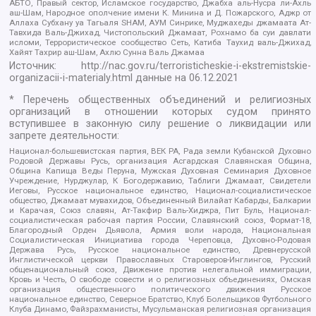
АБТО, Правый сектор, Исламское государство, Джабха аль-Нусра ли-Ахль
аш-Шам, Народное ополчение имени К. Минина и Д. Пожарского, Аджр от
Аллаха Субхану уа Тагьаля SHAM, АУМ Синрике, Муджахеды джамаата Ат-
Тавхида Валь-Джихад, Чистопольский Джамаат, Рохнамо ба суи давлати
исломи, Террористическое сообщество Сеть, Катиба Таухид валь-Джихад,
Хайят Тахрир аш-Шам, Ахлю Сунна Валь Джамаа
Источник:
http://nac.gov.ru/terroristicheskie-i-ekstremistskie-
organizacii-i-materialy.html
данные на
06.12.2021
* Перечень общественных объединений и религиозных
организаций в отношении которых судом принято
вступившее в законную силу решение о ликвидации или
запрете деятельности:
Национал-большевистская партия, ВЕК РА, Рада земли Кубанской Духовно
Родовой Державы Русь, организация Асгардская Славянская Община,
Община Капища Веды Перуна, Мужская Духовная Семинария Духовное
Учреждение, Нурджулар, К Богодержавию, Таблиги Джамаат, Свидетели
Иеговы, Русское национальное единство, Национал-социалистическое
общество, Джамаат мувахидов, Объединенный Вилайат Кабарды, Балкарии
и Карачая, Союз славян, Ат-Такфир Валь-Хиджра, Пит Буль, Национал-
социалистическая рабочая партия России, Славянский союз, Формат-18,
Благородный Орден Дьявола, Армия воли народа, Национальная
Социалистическая Инициатива города Череповца, Духовно-Родовая
Держава Русь, Русское национальное единство, Древнерусской
Инглистической церкви Православных Староверов-Инглингов, Русский
общенациональный союз, Движение против нелегальной иммиграции,
Кровь и Честь, О свободе совести и о религиозных объединениях, Омская
организация общественного политического движения Русское
национальное единство, Северное Братство, Клуб Болельщиков Футбольного
Клуба Динамо, Файзрахманисты, Мусульманская религиозная организация