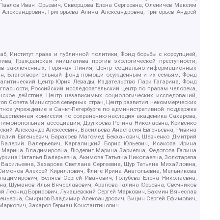
, Павлов Иван Юрьевич, Скворцова Елена Сергеевна, Оленичев Максим
 Александрович, Григорьева Алина Александровна, Григорьев Андрей
б, Институт права и публичной политики, Фонд борьбы с коррупцией,
ива, Гражданская инициатива против экологической преступности,
рав заключенных, Горячая Линия, Центр социально-информационных
дан, Благотворительный фонд помощи осужденным и их семьям, Фонд
 Аналитический Центр Юрия Левады, Издательство Парк Гагарина, Фонд
гласности, Российский исследовательский центр по правам человека,
ское действие, Центр независимых социологических исследований,
в Совета Министров северных стран, Центр развития некоммерческих
стное учреждение в Санкт-Петербурге по административной поддержке
Общественная комиссия по сохранению наследия академика Сахарова,
нтимонопольная ассоциация, Дзугкоева Регина Николаевна, Кривенко
кий Александр Алексеевич, Васильева Анастасия Евгеньевна, Ривина
италий Евгеньевич, Барахоев Магомед Бекханович, Шевченко Дмитрий
 Валерий Валерьевич, Каргалицкий Борис Юльевич, Исакова Ирина
ва Марина Владимировна, Людевиг Марина Зариевна, Федотова Галина
уркина Наталья Валерьевна, Акимова Татьяна Николаевна, Золотарева
 Васильевна, Захарова Светлана Сергеевна, Щур Татьяна Михайловна,
 Симонов Алексей Кириллович, Флиге Ирина Анатольевна, Мельникова
адимирович, Беляев Сергей Иванович, Голубева Елена Николаевна,
вна, Шуманов Илья Вячеславович, Арапова Галина Юрьевна, Свечников
ий Леонид Борисович, Лукашевский Сергей Маркович, Бахмин Вячеслав
геньевна, Смирнов Владимир Александрович, Вицин Сергей Ефимович,
 Маркович, Захаров Герман Константинович