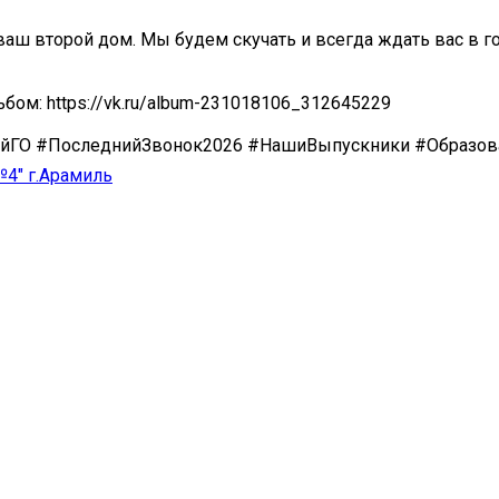
ваш второй дом. Мы будем скучать и всегда ждать вас в го
ьбом: https://vk.ru/album-231018106_312645229
йГО #ПоследнийЗвонок2026 #НашиВыпускники #Образов
4" г.Арамиль