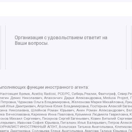
Организация с удовольствием ответит на
Ваши вопросы.
выполняющих функции иностранного агента:
 Настоящее Время, Azatliq Radiosi, PCE/PC, Сибирь.Реалии, Фактограф, Север
ягин Денис Николаевич, Апахончич Дарья Александровна, Medusa Project, П
етровна, Чуракова Ольга Владимировна, Железнова Мария Михайловна, Лукьян
й Илья Дмитриевич, Апухтина Юлия Владимировна, Постернак Алексей Евгеньев
рина Николаевна, Шлейнов Роман Юрьевич, Анин Роман Александрович, Вел
оника Вячеславовна, Карезина Инна Павловна, Кузьмина Людмила Гавриловна
ов Михаил Сергеевич, Пискунов Сергей Евгеньевич, Ковин Виталий Сергеевич
алерьевич, Иванова София Юрьевна, Пигалкин Илья Валерьевич, Петров Алексе
а, ЖУРНАЛИСТ-ИНОСТРАННЫЙ АГЕНТ, Вольтская Татьяна Анатольевна, Клепиков
авета Дмитриевна, Соловьева Елена Анатольевна, Арапова Галина Юрьевна, П