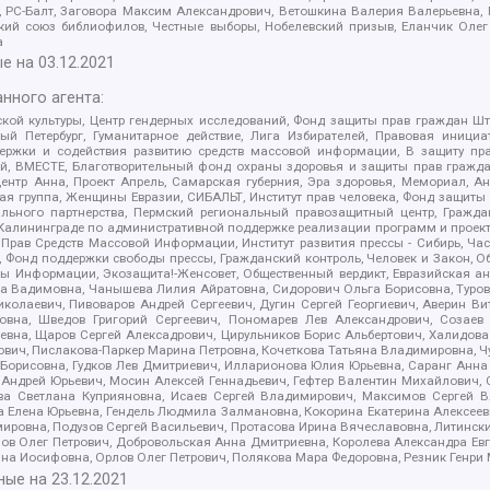
иа, РС-Балт, Заговора Максим Александрович, Ветошкина Валерия Валерьевна
ский союз библиофилов, Честные выборы, Нобелевский призыв, Еланчик Олег
а
е на
03.12.2021
нного агента:
ой культуры, Центр гендерных исследований, Фонд защиты прав граждан Шта
 Петербург, Гуманитарное действие, Лига Избирателей, Правовая инициат
держки и содействия развитию средств массовой информации, В защиту п
ий, ВМЕСТЕ, Благотворительный фонд охраны здоровья и защиты прав граж
, центр Анна, Проект Апрель, Самарская губерния, Эра здоровья, Мемориал,
я группа, Женщины Евразии, СИБАЛЬТ, Институт прав человека, Фонд защиты 
льного партнерства, Пермский региональный правозащитный центр, Граждан
лининграде по административной поддержке реализации программ и проекто
 Прав Средств Массовой Информации, Институт развития прессы - Сибирь, Ча
, Фонд поддержки свободы прессы, Гражданский контроль, Человек и Закон, 
оды Информации, Экозащита!-Женсовет, Общественный вердикт, Евразийская а
 Вадимовна, Чанышева Лилия Айратовна, Сидорович Ольга Борисовна, Туровс
олаевич, Пивоваров Андрей Сергеевич, Дугин Сергей Георгиевич, Аверин В
вна, Шведов Григорий Сергеевич, Пономарев Лев Александрович, Созаев
евна, Щаров Сергей Алексадрович, Цирульников Борис Альбертович, Халидо
ович, Пислакова-Паркер Марина Петровна, Кочеткова Татьяна Владимировна, Ч
Борисовна, Гудков Лев Дмитриевич, Илларионова Юлия Юрьевна, Саранг Анна
Андрей Юрьевич, Мосин Алексей Геннадьевич, Гефтер Валентин Михайлович,
а Светлана Куприяновна, Исаев Сергей Владимирович, Максимов Сергей Вл
а Елена Юрьевна, Гендель Людмила Залмановна, Кокорина Екатерина Алексее
ровна, Подузов Сергей Васильевич, Протасова Ирина Вячеславовна, Литинск
ов Олег Петрович, Добровольская Анна Дмитриевна, Королева Александра Ев
яна Иосифовна, Орлов Олег Петрович, Полякова Мара Федоровна, Резник Генри
ные на
23.12.2021