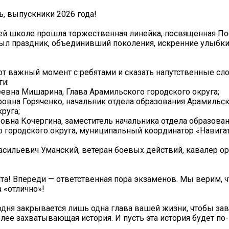
ь, выпускники 2026 года!
ей школе прошла торжественная линейка, посвященная П
был праздник, объединивший поколения, искренние улыбки
от важный момент с ребятами и сказать напутственные сл
ти:
евна Мишарина, Глава Арамильского городского округа;
ровна Горяченко, начальник отдела образования Арамильс
руга;
овна Кочергина, заместитель начальника отдела образова
 городского округа, муниципальный координатор «Навига
асильевич Уманский, ветеран боевых действий, кавалер о
та! Впереди — ответственная пора экзаменов. Мы верим, 
 «отлично»!
одня закрывается лишь одна глава вашей жизни, чтобы зав
олее захватывающая история. И пусть эта история будет п