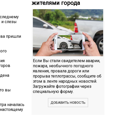
жителями города
оследнему
 и слезы
ова пришли
кого
ния
Если Вы стали свидетелем аварии,
торов
пожара, необычного погодного
явления, провала дороги или
рдена
прорыва теплотрассы, сообщите об
этом в ленте народных новостей.
Загружайте фотографии через
что вы
специальную форму.
ДОБАВИТЬ НОВОСТЬ
тра началась
о-настоящему