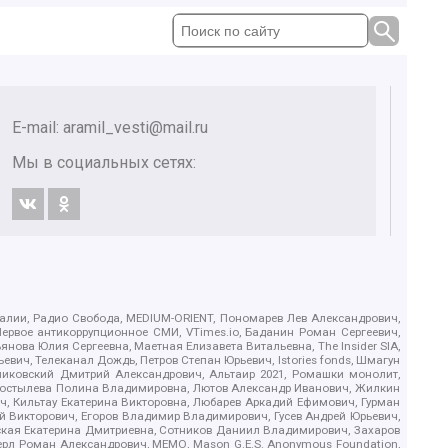
E-mail:
aramil_vesti@mail.ru
Мы в социальных сетях:
.Реалии, Радио Свобода, MEDIUM-ORIENT, Пономарев Лев Александрович,
ервое антикоррупционное СМИ, VTimes.io, Баданин Роман Сергеевич,
ова Юлия Сергеевна, Маетная Елизавета Витальевна, The Insider SIA,
ич, Телеканал Дождь, Петров Степан Юрьевич, Istories fonds, Шмагун
иковский Дмитрий Александрович, Альтаир 2021, Ромашки монолит,
, Костылева Полина Владимировна, Лютов Александр Иванович, Жилкин
, Кильтау Екатерина Викторовна, Любарев Аркадий Ефимович, Гурман
й Викторович, Егоров Владимир Владимирович, Гусев Андрей Юрьевич,
ская Екатерина Дмитриевна, Сотников Даниил Владимирович, Захаров
ерл Роман Александрович, МЕМО, Mason G.E.S. Anonymous Foundation,