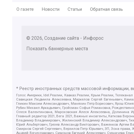
О газете
Новости
Статьи
Обратная связь
© 2026, Создание сайта - Инфорос
Показать баннерные места
* Реестр иностранных средств массовой информации, 
Голос Америки, Idel.Реалии, Кавказ.Реалии, Крым.Реалии, Телеканал
Савицкая Людмила Алексеевна, Маркелов Сергей Евгеньевич, Камал
Гликин Максим Александрович, Маняхин Петр Борисович, Ярош Юлия П
Рубин Михаил Аркадьевич, Гройсман Софья Романовна, Рождественски
Олеся Валентиновна, Мароховская Алеся Алексеевна, Долинина И
Главный редактор 2021, Вега 2021, Важные иноагенты, Каткова Вер
Владимир Владимирович, Жилинский Владимир Александрович, Тихон
Юрий Альбертович, Грезев Александр Викторович, Важенков Артем В
Смирнов Сергей Сергеевич, Верзилов Петр Юрьевич, ЗП, Зона прав
Андрей Вячеславович, Симонов Евгений Алексеевич, Сурначева Елиз