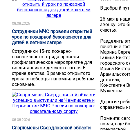
В добрый пут
26 мая в наш
08.08.2026
звонку. Это 
счастья.
Сотрудники МЧС провели открытый
урок по пожарной безопасности для
Разделить эт
детей в летнем лагере
почетные гос
Сотрудники 15-го пожарно-
Марина Серге
спасательного отряда провели
Галина Викто
профилактическое мероприятие для
городского ок
воспитанников детского лагеря В
Ирина Виктор
стране детства. В рамках открытого
Арамильского
урока огнеборцы напомнили ребятам
детства»;
основные...
Константин В
Мужества.
Дорогие ребя
справитесь на
Помните: сег
08.08.2026
новая, еще б
Спортсмены Свердловской области
прекрасной.