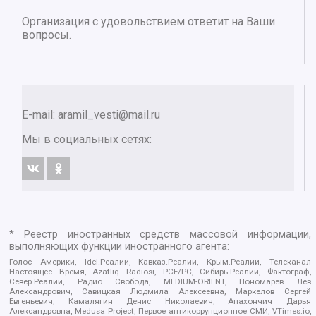
Организация с удовольствием ответит на Ваши
вопросы.
E-mail:
aramil_vesti@mail.ru
Мы в социальных сетях:
* Реестр иностранных средств массовой информации,
выполняющих функции иностранного агента:
Голос Америки, Idel.Реалии, Кавказ.Реалии, Крым.Реалии, Телеканал
Настоящее Время, Azatliq Radiosi, PCE/PC, Сибирь.Реалии, Фактограф,
Север.Реалии, Радио Свобода, MEDIUM-ORIENT, Пономарев Лев
Александрович, Савицкая Людмила Алексеевна, Маркелов Сергей
Евгеньевич, Камалягин Денис Николаевич, Апахончич Дарья
Александровна, Medusa Project, Первое антикоррупционное СМИ, VTimes.io,