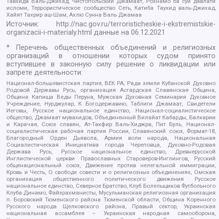
Тавхида Валь-Джихад, Чистопольский Джамаат, Рохнамо ба суи давлати
исломи, Террористическое сообщество Сеть, Катиба Таухид валь-Джихад,
Хайят Тахрир аш-Шам, Ахлю Сунна Валь Джамаа
Источник:
http://nac.gov.ru/terroristicheskie-i-ekstremistskie-
organizacii-i-materialy.html
данные на
06.12.2021
* Перечень общественных объединений и религиозных
организаций в отношении которых судом принято
вступившее в законную силу решение о ликвидации или
запрете деятельности:
Национал-большевистская партия, ВЕК РА, Рада земли Кубанской Духовно
Родовой Державы Русь, организация Асгардская Славянская Община,
Община Капища Веды Перуна, Мужская Духовная Семинария Духовное
Учреждение, Нурджулар, К Богодержавию, Таблиги Джамаат, Свидетели
Иеговы, Русское национальное единство, Национал-социалистическое
общество, Джамаат мувахидов, Объединенный Вилайат Кабарды, Балкарии
и Карачая, Союз славян, Ат-Такфир Валь-Хиджра, Пит Буль, Национал-
социалистическая рабочая партия России, Славянский союз, Формат-18,
Благородный Орден Дьявола, Армия воли народа, Национальная
Социалистическая Инициатива города Череповца, Духовно-Родовая
Держава Русь, Русское национальное единство, Древнерусской
Инглистической церкви Православных Староверов-Инглингов, Русский
общенациональный союз, Движение против нелегальной иммиграции,
Кровь и Честь, О свободе совести и о религиозных объединениях, Омская
организация общественного политического движения Русское
национальное единство, Северное Братство, Клуб Болельщиков Футбольного
Клуба Динамо, Файзрахманисты, Мусульманская религиозная организация
п. Боровский Тюменского района Тюменской области, Община Коренного
Русского народа Щелковского района, Правый сектор, Украинская
национальная ассамблея – Украинская народная самооборона,