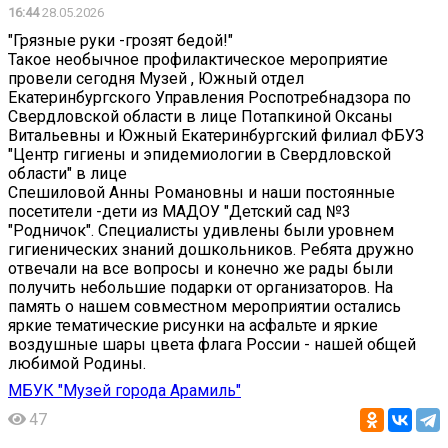
16:44
28.05.2026
"Грязные руки -грозят бедой!"
Такое необычное профилактическое мероприятие
провели сегодня Музей , Южный отдел
Екатеринбургского Управления Роспотребнадзора по
Свердловской области в лице Потапкиной Оксаны
Витальевны и Южный Екатеринбургский филиал ФБУЗ
"Центр гигиены и эпидемиологии в Свердловской
области" в лице
Спешиловой Анны Романовны и наши постоянные
посетители -дети из МАДОУ "Детский сад №3
"Родничок". Специалисты удивлены были уровнем
гигиенических знаний дошкольников. Ребята дружно
отвечали на все вопросы и конечно же рады были
получить небольшие подарки от организаторов. На
память о нашем совместном мероприятии остались
яркие тематические рисунки на асфальте и яркие
воздушные шары цвета флага России - нашей общей
любимой Родины.
МБУК "Музей города Арамиль"
47