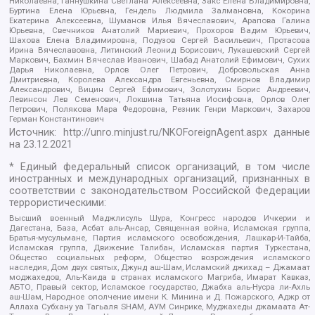
Николаевна, Ганнушкина Светлана Алексеевна, Закс Елена Владимировна,
Буртина Елена Юрьевна, Гендель Людмила Залмановна, Кокорина
Екатерина Алексеевна, Шуманов Илья Вячеславович, Арапова Галина
Юрьевна, Свечников Анатолий Мариевич, Прохоров Вадим Юрьевич,
Шахова Елена Владимировна, Подузов Сергей Васильевич, Протасова
Ирина Вячеславовна, Литинский Леонид Борисович, Лукашевский Сергей
Маркович, Бахмин Вячеслав Иванович, Шабад Анатолий Ефимович, Сухих
Дарья Николаевна, Орлов Олег Петрович, Добровольская Анна
Дмитриевна, Королева Александра Евгеньевна, Смирнов Владимир
Александрович, Вицин Сергей Ефимович, Золотухин Борис Андреевич,
Левинсон Лев Семенович, Локшина Татьяна Иосифовна, Орлов Олег
Петрович, Полякова Мара Федоровна, Резник Генри Маркович, Захаров
Герман Константинович
Источник:
http://unro.minjust.ru/NKOForeignAgent.aspx
данные
на
23.12.2021
* Единый федеральный список организаций, в том числе
иностранных и международных организаций, признанных в
соответствии с законодательством Российской Федерации
террористическими:
Высший военный Маджлисуль Шура, Конгресс народов Ичкерии и
Дагестана, База, Асбат аль-Ансар, Священная война, Исламская группа,
Братья-мусульмане, Партия исламского освобождения, Лашкар-И-Тайба,
Исламская группа, Движение Талибан, Исламская партия Туркестана,
Общество социальных реформ, Общество возрождения исламского
наследия, Дом двух святых, Джунд аш-Шам, Исламский джихад – Джамаат
моджахедов, Аль-Каида в странах исламского Магриба, Имарат Кавказ,
АБТО, Правый сектор, Исламское государство, Джабха аль-Нусра ли-Ахль
аш-Шам, Народное ополчение имени К. Минина и Д. Пожарского, Аджр от
Аллаха Субхану уа Тагьаля SHAM, АУМ Синрике, Муджахеды джамаата Ат-