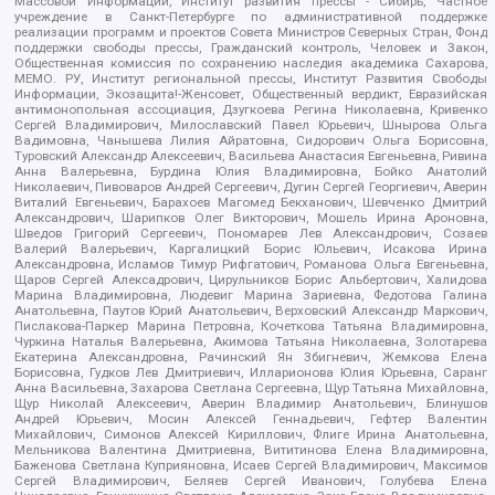
Массовой Информации, Институт развития прессы - Сибирь, Частное
учреждение в Санкт-Петербурге по административной поддержке
реализации программ и проектов Совета Министров Северных Стран, Фонд
поддержки свободы прессы, Гражданский контроль, Человек и Закон,
Общественная комиссия по сохранению наследия академика Сахарова,
МЕМО. РУ, Институт региональной прессы, Институт Развития Свободы
Информации, Экозащита!-Женсовет, Общественный вердикт, Евразийская
антимонопольная ассоциация, Дзугкоева Регина Николаевна, Кривенко
Сергей Владимирович, Милославский Павел Юрьевич, Шнырова Ольга
Вадимовна, Чанышева Лилия Айратовна, Сидорович Ольга Борисовна,
Туровский Александр Алексеевич, Васильева Анастасия Евгеньевна, Ривина
Анна Валерьевна, Бурдина Юлия Владимировна, Бойко Анатолий
Николаевич, Пивоваров Андрей Сергеевич, Дугин Сергей Георгиевич, Аверин
Виталий Евгеньевич, Барахоев Магомед Бекханович, Шевченко Дмитрий
Александрович, Шарипков Олег Викторович, Мошель Ирина Ароновна,
Шведов Григорий Сергеевич, Пономарев Лев Александрович, Созаев
Валерий Валерьевич, Каргалицкий Борис Юльевич, Исакова Ирина
Александровна, Исламов Тимур Рифгатович, Романова Ольга Евгеньевна,
Щаров Сергей Алексадрович, Цирульников Борис Альбертович, Халидова
Марина Владимировна, Людевиг Марина Зариевна, Федотова Галина
Анатольевна, Паутов Юрий Анатольевич, Верховский Александр Маркович,
Пислакова-Паркер Марина Петровна, Кочеткова Татьяна Владимировна,
Чуркина Наталья Валерьевна, Акимова Татьяна Николаевна, Золотарева
Екатерина Александровна, Рачинский Ян Збигневич, Жемкова Елена
Борисовна, Гудков Лев Дмитриевич, Илларионова Юлия Юрьевна, Саранг
Анна Васильевна, Захарова Светлана Сергеевна, Щур Татьяна Михайловна,
Щур Николай Алексеевич, Аверин Владимир Анатольевич, Блинушов
Андрей Юрьевич, Мосин Алексей Геннадьевич, Гефтер Валентин
Михайлович, Симонов Алексей Кириллович, Флиге Ирина Анатольевна,
Мельникова Валентина Дмитриевна, Вититинова Елена Владимировна,
Баженова Светлана Куприяновна, Исаев Сергей Владимирович, Максимов
Сергей Владимирович, Беляев Сергей Иванович, Голубева Елена