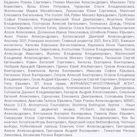
Баданин Роман Сергеевич, Гликин Максим Александрович, Маняхин Петр
Борисович, Ярош Юлия Петровна, Чуракова Ольга Владимировна,
Железнова Мария Михайловна, Лукьянова Юлия Сергеевна, Маетная
Елизавета Витальевна, The Insider SIA, Рубин Михаил Аркадьевич, Гройсман
Софья Романовна, Рождественский Илья Дмитриевич, Апухтина Юлия
Владимировна, Постернак Алексей Евгеньевич, Телеканал Дождь, Петров
Степан Юрьевич, Istories fonds, Шмагун Олеся Валентиновна, Мароховская
Алеся Алексеевна, Долинина Ирина Николаевна, Шлейнов Роман Юрьевич,
Анин Роман Александрович, Великовский Дмитрий Александрович,
Альтаир 2021, Ромашки монолит, Главный редактор 2021, Вега 2021, Важные
иноагенты, Каткова Вероника Вячеславовна, Карезина Инна Павловна,
Кузьмина Людмила Гавриловна, Костылева Полина Владимировна, Лютов
Александр Иванович, Жилкин Владимир Владимирович, Жилинский
Владимир Александрович, Тихонов Михаил Сергеевич, Пискунов Сергей
Евгеньевич, Ковин Виталий Сергеевич, Кильтау Екатерина Викторовна,
Любарев Аркадий Ефимович, Гурман Юрий Альбертович, Грезев Александр
Викторович, Важенков Артем Валерьевич, Иванова София Юрьевна,
Пигалкин Илья Валерьевич, Петров Алексей Викторович, Егоров Владимир
Владимирович, Гусев Андрей Юрьевич, Смирнов Сергей Сергеевич, Верзилов
Петр Юрьевич, ЗП, Зона права, ЖУРНАЛИСТ-ИНОСТРАННЫЙ АГЕНТ,
Вольтская Татьяна Анатольевна, Клепиковская Екатерина Дмитриевна,
Сотников Даниил Владимирович, Захаров Андрей Вячеславович, Симонов
Евгений Алексеевич, Сурначева Елизавета Дмитриевна, Соловьева Елена
Анатольевна, Арапова Галина Юрьевна, Перл Роман Александрович, МЕМО,
Mason G.E.S. Anonymous Foundation, Stichting Bellingcat, Якутия – Наше
Мнение, Москоу диджитал медиа, РС-Балт, Заговора Максим
Александрович, Ветошкина Валерия Валерьевна, Павлов Иван Юрьевич,
Скворцова Елена Сергеевна, Оленичев Максим Владимирович, Как бы
инагент, Кочетков Игорь Викторович, Иркутский союз библиофилов, Честные
выборы, Нобелевский призыв, Еланчик Олег Александрович, Григорьева
Алина Александровна, Григорьев Андрей Валерьевич , Гималова Регина
Эмилевна, Хисамова Регина Фаритовна