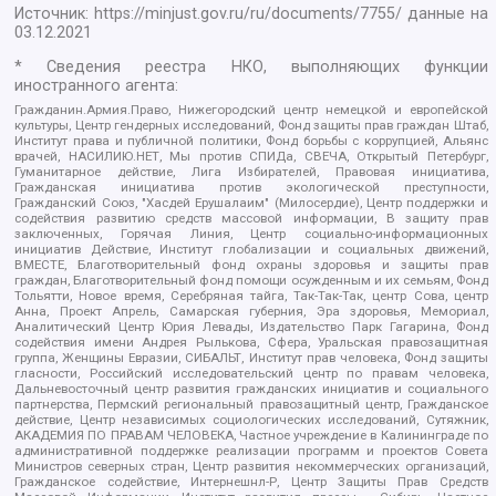
Источник:
https://minjust.gov.ru/ru/documents/7755/
данные на
03.12.2021
* Сведения реестра НКО, выполняющих функции
иностранного агента:
Гражданин.Армия.Право, Нижегородский центр немецкой и европейской
культуры, Центр гендерных исследований, Фонд защиты прав граждан Штаб,
Институт права и публичной политики, Фонд борьбы с коррупцией, Альянс
врачей, НАСИЛИЮ.НЕТ, Мы против СПИДа, СВЕЧА, Открытый Петербург,
Гуманитарное действие, Лига Избирателей, Правовая инициатива,
Гражданская инициатива против экологической преступности,
Гражданский Союз, "Хасдей Ерушалаим" (Милосердие), Центр поддержки и
содействия развитию средств массовой информации, В защиту прав
заключенных, Горячая Линия, Центр социально-информационных
инициатив Действие, Институт глобализации и социальных движений,
ВМЕСТЕ, Благотворительный фонд охраны здоровья и защиты прав
граждан, Благотворительный фонд помощи осужденным и их семьям, Фонд
Тольятти, Новое время, Серебряная тайга, Так-Так-Так, центр Сова, центр
Анна, Проект Апрель, Самарская губерния, Эра здоровья, Мемориал,
Аналитический Центр Юрия Левады, Издательство Парк Гагарина, Фонд
содействия имени Андрея Рылькова, Сфера, Уральская правозащитная
группа, Женщины Евразии, СИБАЛЬТ, Институт прав человека, Фонд защиты
гласности, Российский исследовательский центр по правам человека,
Дальневосточный центр развития гражданских инициатив и социального
партнерства, Пермский региональный правозащитный центр, Гражданское
действие, Центр независимых социологических исследований, Сутяжник,
АКАДЕМИЯ ПО ПРАВАМ ЧЕЛОВЕКА, Частное учреждение в Калининграде по
административной поддержке реализации программ и проектов Совета
Министров северных стран, Центр развития некоммерческих организаций,
Гражданское содействие, Интернешнл-Р, Центр Защиты Прав Средств