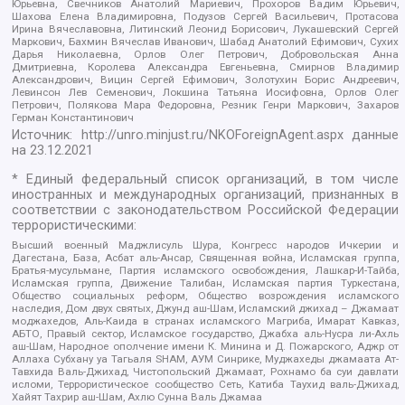
Юрьевна, Свечников Анатолий Мариевич, Прохоров Вадим Юрьевич,
Шахова Елена Владимировна, Подузов Сергей Васильевич, Протасова
Ирина Вячеславовна, Литинский Леонид Борисович, Лукашевский Сергей
Маркович, Бахмин Вячеслав Иванович, Шабад Анатолий Ефимович, Сухих
Дарья Николаевна, Орлов Олег Петрович, Добровольская Анна
Дмитриевна, Королева Александра Евгеньевна, Смирнов Владимир
Александрович, Вицин Сергей Ефимович, Золотухин Борис Андреевич,
Левинсон Лев Семенович, Локшина Татьяна Иосифовна, Орлов Олег
Петрович, Полякова Мара Федоровна, Резник Генри Маркович, Захаров
Герман Константинович
Источник:
http://unro.minjust.ru/NKOForeignAgent.aspx
данные
на
23.12.2021
* Единый федеральный список организаций, в том числе
иностранных и международных организаций, признанных в
соответствии с законодательством Российской Федерации
террористическими:
Высший военный Маджлисуль Шура, Конгресс народов Ичкерии и
Дагестана, База, Асбат аль-Ансар, Священная война, Исламская группа,
Братья-мусульмане, Партия исламского освобождения, Лашкар-И-Тайба,
Исламская группа, Движение Талибан, Исламская партия Туркестана,
Общество социальных реформ, Общество возрождения исламского
наследия, Дом двух святых, Джунд аш-Шам, Исламский джихад – Джамаат
моджахедов, Аль-Каида в странах исламского Магриба, Имарат Кавказ,
АБТО, Правый сектор, Исламское государство, Джабха аль-Нусра ли-Ахль
аш-Шам, Народное ополчение имени К. Минина и Д. Пожарского, Аджр от
Аллаха Субхану уа Тагьаля SHAM, АУМ Синрике, Муджахеды джамаата Ат-
Тавхида Валь-Джихад, Чистопольский Джамаат, Рохнамо ба суи давлати
исломи, Террористическое сообщество Сеть, Катиба Таухид валь-Джихад,
Хайят Тахрир аш-Шам, Ахлю Сунна Валь Джамаа