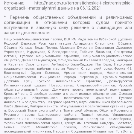
Источник:
http://nac.gov.ru/terroristicheskie-i-ekstremistskie-
organizacii-i-materialy.html
данные на
06.12.2021
* Перечень общественных объединений и религиозных
организаций в отношении которых судом принято
вступившее в законную силу решение о ликвидации или
запрете деятельности:
Национал-большевистская партия, ВЕК РА, Рада земли Кубанской Духовно
Родовой Державы Русь, организация Асгардская Славянская Община,
Община Капища Веды Перуна, Мужская Духовная Семинария Духовное
Учреждение, Нурджулар, К Богодержавию, Таблиги Джамаат, Свидетели
Иеговы, Русское национальное единство, Национал-социалистическое
общество, Джамаат мувахидов, Объединенный Вилайат Кабарды, Балкарии
и Карачая, Союз славян, Ат-Такфир Валь-Хиджра, Пит Буль, Национал-
социалистическая рабочая партия России, Славянский союз, Формат-18,
Благородный Орден Дьявола, Армия воли народа, Национальная
Социалистическая Инициатива города Череповца, Духовно-Родовая
Держава Русь, Русское национальное единство, Древнерусской
Инглистической церкви Православных Староверов-Инглингов, Русский
общенациональный союз, Движение против нелегальной иммиграции,
Кровь и Честь, О свободе совести и о религиозных объединениях, Омская
организация общественного политического движения Русское
национальное единство, Северное Братство, Клуб Болельщиков Футбольного
Клуба Динамо, Файзрахманисты, Мусульманская религиозная организация
п. Боровский Тюменского района Тюменской области, Община Коренного
Русского народа Щелковского района, Правый сектор, Украинская
национальная ассамблея – Украинская народная самооборона,
Украинская повстанческая армия, Тризуб им. Степана Бандеры, Братство,
Белый Крест, Misanthropic division, Религиозное объединение
последователей инглиизма, Народная Социальная Инициатива, TulaSkins,