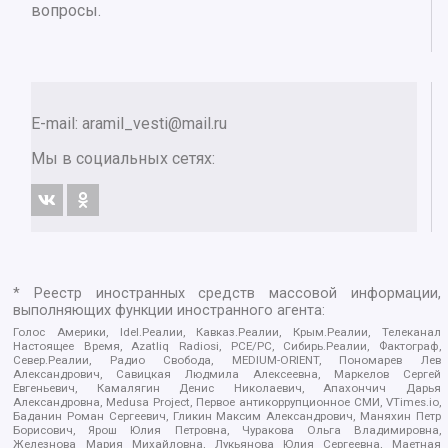
вопросы.
E-mail:
aramil_vesti@mail.ru
Мы в социальных сетях:
* Реестр иностранных средств массовой информации,
выполняющих функции иностранного агента:
Голос Америки, Idel.Реалии, Кавказ.Реалии, Крым.Реалии, Телеканал
Настоящее Время, Azatliq Radiosi, PCE/PC, Сибирь.Реалии, Фактограф,
Север.Реалии, Радио Свобода, MEDIUM-ORIENT, Пономарев Лев
Александрович, Савицкая Людмила Алексеевна, Маркелов Сергей
Евгеньевич, Камалягин Денис Николаевич, Апахончич Дарья
Александровна, Medusa Project, Первое антикоррупционное СМИ, VTimes.io,
Баданин Роман Сергеевич, Гликин Максим Александрович, Маняхин Петр
Борисович, Ярош Юлия Петровна, Чуракова Ольга Владимировна,
Железнова Мария Михайловна, Лукьянова Юлия Сергеевна, Маетная