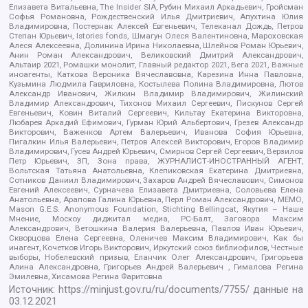
Елизавета Витальевна, The Insider SIA, Рубин Михаил Аркадьевич, Гройсман
Софья Романовна, Рождественский Илья Дмитриевич, Апухтина Юлия
Владимировна, Постернак Алексей Евгеньевич, Телеканал Дождь, Петров
Степан Юрьевич, Istories fonds, Шмагун Олеся Валентиновна, Мароховская
Алеся Алексеевна, Долинина Ирина Николаевна, Шлейнов Роман Юрьевич,
Анин Роман Александрович, Великовский Дмитрий Александрович,
Альтаир 2021, Ромашки монолит, Главный редактор 2021, Вега 2021, Важные
иноагенты, Каткова Вероника Вячеславовна, Карезина Инна Павловна,
Кузьмина Людмила Гавриловна, Костылева Полина Владимировна, Лютов
Александр Иванович, Жилкин Владимир Владимирович, Жилинский
Владимир Александрович, Тихонов Михаил Сергеевич, Пискунов Сергей
Евгеньевич, Ковин Виталий Сергеевич, Кильтау Екатерина Викторовна,
Любарев Аркадий Ефимович, Гурман Юрий Альбертович, Грезев Александр
Викторович, Важенков Артем Валерьевич, Иванова София Юрьевна,
Пигалкин Илья Валерьевич, Петров Алексей Викторович, Егоров Владимир
Владимирович, Гусев Андрей Юрьевич, Смирнов Сергей Сергеевич, Верзилов
Петр Юрьевич, ЗП, Зона права, ЖУРНАЛИСТ-ИНОСТРАННЫЙ АГЕНТ,
Вольтская Татьяна Анатольевна, Клепиковская Екатерина Дмитриевна,
Сотников Даниил Владимирович, Захаров Андрей Вячеславович, Симонов
Евгений Алексеевич, Сурначева Елизавета Дмитриевна, Соловьева Елена
Анатольевна, Арапова Галина Юрьевна, Перл Роман Александрович, МЕМО,
Mason G.E.S. Anonymous Foundation, Stichting Bellingcat, Якутия – Наше
Мнение, Москоу диджитал медиа, РС-Балт, Заговора Максим
Александрович, Ветошкина Валерия Валерьевна, Павлов Иван Юрьевич,
Скворцова Елена Сергеевна, Оленичев Максим Владимирович, Как бы
инагент, Кочетков Игорь Викторович, Иркутский союз библиофилов, Честные
выборы, Нобелевский призыв, Еланчик Олег Александрович, Григорьева
Алина Александровна, Григорьев Андрей Валерьевич , Гималова Регина
Эмилевна, Хисамова Регина Фаритовна
Источник:
https://minjust.gov.ru/ru/documents/7755/
данные на
03.12.2021