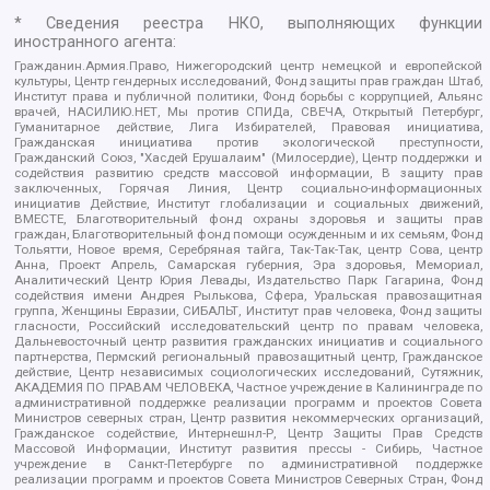
* Сведения реестра НКО, выполняющих функции
иностранного агента:
Гражданин.Армия.Право, Нижегородский центр немецкой и европейской
культуры, Центр гендерных исследований, Фонд защиты прав граждан Штаб,
Институт права и публичной политики, Фонд борьбы с коррупцией, Альянс
врачей, НАСИЛИЮ.НЕТ, Мы против СПИДа, СВЕЧА, Открытый Петербург,
Гуманитарное действие, Лига Избирателей, Правовая инициатива,
Гражданская инициатива против экологической преступности,
Гражданский Союз, "Хасдей Ерушалаим" (Милосердие), Центр поддержки и
содействия развитию средств массовой информации, В защиту прав
заключенных, Горячая Линия, Центр социально-информационных
инициатив Действие, Институт глобализации и социальных движений,
ВМЕСТЕ, Благотворительный фонд охраны здоровья и защиты прав
граждан, Благотворительный фонд помощи осужденным и их семьям, Фонд
Тольятти, Новое время, Серебряная тайга, Так-Так-Так, центр Сова, центр
Анна, Проект Апрель, Самарская губерния, Эра здоровья, Мемориал,
Аналитический Центр Юрия Левады, Издательство Парк Гагарина, Фонд
содействия имени Андрея Рылькова, Сфера, Уральская правозащитная
группа, Женщины Евразии, СИБАЛЬТ, Институт прав человека, Фонд защиты
гласности, Российский исследовательский центр по правам человека,
Дальневосточный центр развития гражданских инициатив и социального
партнерства, Пермский региональный правозащитный центр, Гражданское
действие, Центр независимых социологических исследований, Сутяжник,
АКАДЕМИЯ ПО ПРАВАМ ЧЕЛОВЕКА, Частное учреждение в Калининграде по
административной поддержке реализации программ и проектов Совета
Министров северных стран, Центр развития некоммерческих организаций,
Гражданское содействие, Интернешнл-Р, Центр Защиты Прав Средств
Массовой Информации, Институт развития прессы - Сибирь, Частное
учреждение в Санкт-Петербурге по административной поддержке
реализации программ и проектов Совета Министров Северных Стран, Фонд