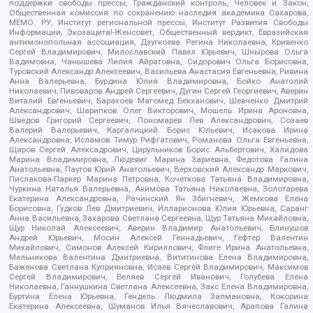
поддержки свободы прессы, Гражданский контроль, Человек и Закон,
Общественная комиссия по сохранению наследия академика Сахарова,
МЕМО. РУ, Институт региональной прессы, Институт Развития Свободы
Информации, Экозащита!-Женсовет, Общественный вердикт, Евразийская
антимонопольная ассоциация, Дзугкоева Регина Николаевна, Кривенко
Сергей Владимирович, Милославский Павел Юрьевич, Шнырова Ольга
Вадимовна, Чанышева Лилия Айратовна, Сидорович Ольга Борисовна,
Туровский Александр Алексеевич, Васильева Анастасия Евгеньевна, Ривина
Анна Валерьевна, Бурдина Юлия Владимировна, Бойко Анатолий
Николаевич, Пивоваров Андрей Сергеевич, Дугин Сергей Георгиевич, Аверин
Виталий Евгеньевич, Барахоев Магомед Бекханович, Шевченко Дмитрий
Александрович, Шарипков Олег Викторович, Мошель Ирина Ароновна,
Шведов Григорий Сергеевич, Пономарев Лев Александрович, Созаев
Валерий Валерьевич, Каргалицкий Борис Юльевич, Исакова Ирина
Александровна, Исламов Тимур Рифгатович, Романова Ольга Евгеньевна,
Щаров Сергей Алексадрович, Цирульников Борис Альбертович, Халидова
Марина Владимировна, Людевиг Марина Зариевна, Федотова Галина
Анатольевна, Паутов Юрий Анатольевич, Верховский Александр Маркович,
Пислакова-Паркер Марина Петровна, Кочеткова Татьяна Владимировна,
Чуркина Наталья Валерьевна, Акимова Татьяна Николаевна, Золотарева
Екатерина Александровна, Рачинский Ян Збигневич, Жемкова Елена
Борисовна, Гудков Лев Дмитриевич, Илларионова Юлия Юрьевна, Саранг
Анна Васильевна, Захарова Светлана Сергеевна, Щур Татьяна Михайловна,
Щур Николай Алексеевич, Аверин Владимир Анатольевич, Блинушов
Андрей Юрьевич, Мосин Алексей Геннадьевич, Гефтер Валентин
Михайлович, Симонов Алексей Кириллович, Флиге Ирина Анатольевна,
Мельникова Валентина Дмитриевна, Вититинова Елена Владимировна,
Баженова Светлана Куприяновна, Исаев Сергей Владимирович, Максимов
Сергей Владимирович, Беляев Сергей Иванович, Голубева Елена
Николаевна, Ганнушкина Светлана Алексеевна, Закс Елена Владимировна,
Буртина Елена Юрьевна, Гендель Людмила Залмановна, Кокорина
Екатерина Алексеевна, Шуманов Илья Вячеславович, Арапова Галина