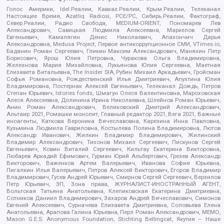
Голос Америки, Idel.Реалии, Кавказ.Реалии, Крым.Реалии, Телеканал
Настоящее Время, Azatliq Radiosi, PCE/PC, Сибирь.Реалии, Фактограф,
Север.Реалии, Радио Свобода, MEDIUM-ORIENT, Пономарев Лев
Александрович, Савицкая Людмила Алексеевна, Маркелов Сергей
Евгеньевич, Камалягин Денис Николаевич, Апахончич Дарья
Александровна, Medusa Project, Первое антикоррупционное СМИ, VTimes.io,
Баданин Роман Сергеевич, Гликин Максим Александрович, Маняхин Петр
Борисович, Ярош Юлия Петровна, Чуракова Ольга Владимировна,
Железнова Мария Михайловна, Лукьянова Юлия Сергеевна, Маетная
Елизавета Витальевна, The Insider SIA, Рубин Михаил Аркадьевич, Гройсман
Софья Романовна, Рождественский Илья Дмитриевич, Апухтина Юлия
Владимировна, Постернак Алексей Евгеньевич, Телеканал Дождь, Петров
Степан Юрьевич, Istories fonds, Шмагун Олеся Валентиновна, Мароховская
Алеся Алексеевна, Долинина Ирина Николаевна, Шлейнов Роман Юрьевич,
Анин Роман Александрович, Великовский Дмитрий Александрович,
Альтаир 2021, Ромашки монолит, Главный редактор 2021, Вега 2021, Важные
иноагенты, Каткова Вероника Вячеславовна, Карезина Инна Павловна,
Кузьмина Людмила Гавриловна, Костылева Полина Владимировна, Лютов
Александр Иванович, Жилкин Владимир Владимирович, Жилинский
Владимир Александрович, Тихонов Михаил Сергеевич, Пискунов Сергей
Евгеньевич, Ковин Виталий Сергеевич, Кильтау Екатерина Викторовна,
Любарев Аркадий Ефимович, Гурман Юрий Альбертович, Грезев Александр
Викторович, Важенков Артем Валерьевич, Иванова София Юрьевна,
Пигалкин Илья Валерьевич, Петров Алексей Викторович, Егоров Владимир
Владимирович, Гусев Андрей Юрьевич, Смирнов Сергей Сергеевич, Верзилов
Петр Юрьевич, ЗП, Зона права, ЖУРНАЛИСТ-ИНОСТРАННЫЙ АГЕНТ,
Вольтская Татьяна Анатольевна, Клепиковская Екатерина Дмитриевна,
Сотников Даниил Владимирович, Захаров Андрей Вячеславович, Симонов
Евгений Алексеевич, Сурначева Елизавета Дмитриевна, Соловьева Елена
Анатольевна, Арапова Галина Юрьевна, Перл Роман Александрович, МЕМО,
Mason G.E.S. Anonymous Foundation, Stichting Bellingcat, Якутия – Наше