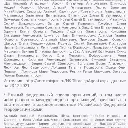
Щур Николай Алексеевич, Аверин Владимир Анатольевич, Блинушов
Андрей Юрьевич, Мосин Алексей Геннадьевич, Гефтер Валентин
Михайлович, Симонов Алексей Кириллович, Флиге Ирина Анатольевна,
Мельникова Валентина Дмитриевна, Вититинова Елена Владимировна,
Баженова Светлана Куприяновна, Исаев Сергей Владимирович, Максимов
Сергей Владимирович, Беляев Сергей Иванович, Голубева Елена
Николаевна, Ганнушкина Светлана Алексеевна, Закс Елена Владимировна,
Буртина Елена Юрьевна, Гендель Людмила Залмановна, Кокорина
Екатерина Алексеевна, Шуманов Илья Вячеславович, Арапова Галина
Юрьевна, Свечников Анатолий Мариевич, Прохоров Вадим Юрьевич,
Шахова Елена Владимировна, Подузов Сергей Васильевич, Протасова
Ирина Вячеславовна, Литинский Леонид Борисович, Лукашевский Сергей
Маркович, Бахмин Вячеслав Иванович, Шабад Анатолий Ефимович, Сухих
Дарья Николаевна, Орлов Олег Петрович, Добровольская Анна
Дмитриевна, Королева Александра Евгеньевна, Смирнов Владимир
Александрович, Вицин Сергей Ефимович, Золотухин Борис Андреевич,
Левинсон Лев Семенович, Локшина Татьяна Иосифовна, Орлов Олег
Петрович, Полякова Мара Федоровна, Резник Генри Маркович, Захаров
Герман Константинович
Источник:
http://unro.minjust.ru/NKOForeignAgent.aspx
данные
на
23.12.2021
* Единый федеральный список организаций, в том числе
иностранных и международных организаций, признанных в
соответствии с законодательством Российской Федерации
террористическими:
Высший военный Маджлисуль Шура, Конгресс народов Ичкерии и
Дагестана, База, Асбат аль-Ансар, Священная война, Исламская группа,
Братья-мусульмане, Партия исламского освобождения, Лашкар-И-Тайба,
Исламская группа, Движение Талибан, Исламская партия Туркестана,