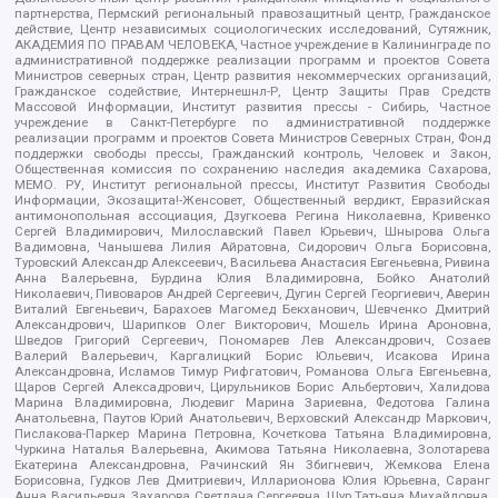
партнерства, Пермский региональный правозащитный центр, Гражданское
действие, Центр независимых социологических исследований, Сутяжник,
АКАДЕМИЯ ПО ПРАВАМ ЧЕЛОВЕКА, Частное учреждение в Калининграде по
административной поддержке реализации программ и проектов Совета
Министров северных стран, Центр развития некоммерческих организаций,
Гражданское содействие, Интернешнл-Р, Центр Защиты Прав Средств
Массовой Информации, Институт развития прессы - Сибирь, Частное
учреждение в Санкт-Петербурге по административной поддержке
реализации программ и проектов Совета Министров Северных Стран, Фонд
поддержки свободы прессы, Гражданский контроль, Человек и Закон,
Общественная комиссия по сохранению наследия академика Сахарова,
МЕМО. РУ, Институт региональной прессы, Институт Развития Свободы
Информации, Экозащита!-Женсовет, Общественный вердикт, Евразийская
антимонопольная ассоциация, Дзугкоева Регина Николаевна, Кривенко
Сергей Владимирович, Милославский Павел Юрьевич, Шнырова Ольга
Вадимовна, Чанышева Лилия Айратовна, Сидорович Ольга Борисовна,
Туровский Александр Алексеевич, Васильева Анастасия Евгеньевна, Ривина
Анна Валерьевна, Бурдина Юлия Владимировна, Бойко Анатолий
Николаевич, Пивоваров Андрей Сергеевич, Дугин Сергей Георгиевич, Аверин
Виталий Евгеньевич, Барахоев Магомед Бекханович, Шевченко Дмитрий
Александрович, Шарипков Олег Викторович, Мошель Ирина Ароновна,
Шведов Григорий Сергеевич, Пономарев Лев Александрович, Созаев
Валерий Валерьевич, Каргалицкий Борис Юльевич, Исакова Ирина
Александровна, Исламов Тимур Рифгатович, Романова Ольга Евгеньевна,
Щаров Сергей Алексадрович, Цирульников Борис Альбертович, Халидова
Марина Владимировна, Людевиг Марина Зариевна, Федотова Галина
Анатольевна, Паутов Юрий Анатольевич, Верховский Александр Маркович,
Пислакова-Паркер Марина Петровна, Кочеткова Татьяна Владимировна,
Чуркина Наталья Валерьевна, Акимова Татьяна Николаевна, Золотарева
Екатерина Александровна, Рачинский Ян Збигневич, Жемкова Елена
Борисовна, Гудков Лев Дмитриевич, Илларионова Юлия Юрьевна, Саранг
Анна Васильевна, Захарова Светлана Сергеевна, Щур Татьяна Михайловна,