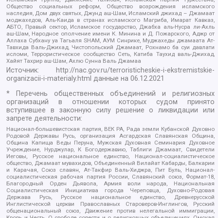
Общество социальных реформ, Общество возрождения исламского
наследия, Дом двух святых, Джунд аш-Шам, Исламский джихад – Джамаат
моджахедов, Аль-Каида в странах исламского Магриба, Имарат Кавказ,
АБТО, Правый сектор, Исламское государство, Джабха аль-Нусра ли-Ахль
аш-Шам, Народное ополчение имени К. Минина и Д. Пожарского, Аджр от
Аллаха Субхану уа Тагьаля SHAM, АУМ Синрике, Муджахеды джамаата Ат-
Тавхида Валь-Джихад, Чистопольский Джамаат, Рохнамо ба суи давлати
исломи, Террористическое сообщество Сеть, Катиба Таухид валь-Джихад,
Хайят Тахрир аш-Шам, Ахлю Сунна Валь Джамаа
Источник:
http://nac.gov.ru/terroristicheskie-i-ekstremistskie-
organizacii-i-materialy.html
данные на
06.12.2021
* Перечень общественных объединений и религиозных
организаций в отношении которых судом принято
вступившее в законную силу решение о ликвидации или
запрете деятельности:
Национал-большевистская партия, ВЕК РА, Рада земли Кубанской Духовно
Родовой Державы Русь, организация Асгардская Славянская Община,
Община Капища Веды Перуна, Мужская Духовная Семинария Духовное
Учреждение, Нурджулар, К Богодержавию, Таблиги Джамаат, Свидетели
Иеговы, Русское национальное единство, Национал-социалистическое
общество, Джамаат мувахидов, Объединенный Вилайат Кабарды, Балкарии
и Карачая, Союз славян, Ат-Такфир Валь-Хиджра, Пит Буль, Национал-
социалистическая рабочая партия России, Славянский союз, Формат-18,
Благородный Орден Дьявола, Армия воли народа, Национальная
Социалистическая Инициатива города Череповца, Духовно-Родовая
Держава Русь, Русское национальное единство, Древнерусской
Инглистической церкви Православных Староверов-Инглингов, Русский
общенациональный союз, Движение против нелегальной иммиграции,
Кровь и Честь, О свободе совести и о религиозных объединениях, Омская