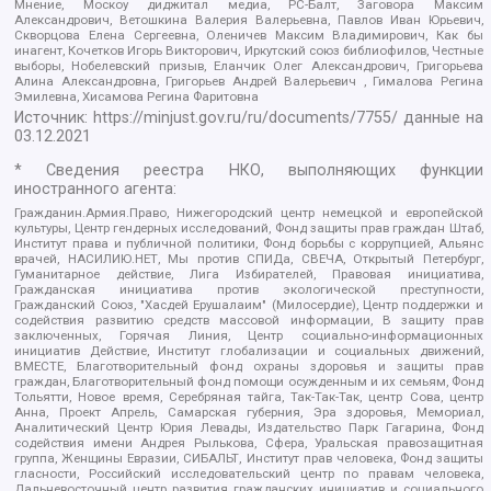
Мнение, Москоу диджитал медиа, РС-Балт, Заговора Максим
Александрович, Ветошкина Валерия Валерьевна, Павлов Иван Юрьевич,
Скворцова Елена Сергеевна, Оленичев Максим Владимирович, Как бы
инагент, Кочетков Игорь Викторович, Иркутский союз библиофилов, Честные
выборы, Нобелевский призыв, Еланчик Олег Александрович, Григорьева
Алина Александровна, Григорьев Андрей Валерьевич , Гималова Регина
Эмилевна, Хисамова Регина Фаритовна
Источник:
https://minjust.gov.ru/ru/documents/7755/
данные на
03.12.2021
* Сведения реестра НКО, выполняющих функции
иностранного агента:
Гражданин.Армия.Право, Нижегородский центр немецкой и европейской
культуры, Центр гендерных исследований, Фонд защиты прав граждан Штаб,
Институт права и публичной политики, Фонд борьбы с коррупцией, Альянс
врачей, НАСИЛИЮ.НЕТ, Мы против СПИДа, СВЕЧА, Открытый Петербург,
Гуманитарное действие, Лига Избирателей, Правовая инициатива,
Гражданская инициатива против экологической преступности,
Гражданский Союз, "Хасдей Ерушалаим" (Милосердие), Центр поддержки и
содействия развитию средств массовой информации, В защиту прав
заключенных, Горячая Линия, Центр социально-информационных
инициатив Действие, Институт глобализации и социальных движений,
ВМЕСТЕ, Благотворительный фонд охраны здоровья и защиты прав
граждан, Благотворительный фонд помощи осужденным и их семьям, Фонд
Тольятти, Новое время, Серебряная тайга, Так-Так-Так, центр Сова, центр
Анна, Проект Апрель, Самарская губерния, Эра здоровья, Мемориал,
Аналитический Центр Юрия Левады, Издательство Парк Гагарина, Фонд
содействия имени Андрея Рылькова, Сфера, Уральская правозащитная
группа, Женщины Евразии, СИБАЛЬТ, Институт прав человека, Фонд защиты
гласности, Российский исследовательский центр по правам человека,
Дальневосточный центр развития гражданских инициатив и социального