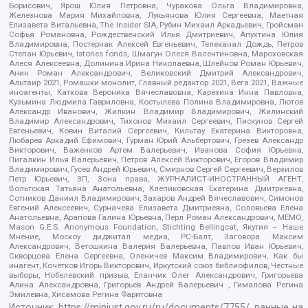
Борисович, Ярош Юлия Петровна, Чуракова Ольга Владимировна,
Железнова Мария Михайловна, Лукьянова Юлия Сергеевна, Маетная
Елизавета Витальевна, The Insider SIA, Рубин Михаил Аркадьевич, Гройсман
Софья Романовна, Рождественский Илья Дмитриевич, Апухтина Юлия
Владимировна, Постернак Алексей Евгеньевич, Телеканал Дождь, Петров
Степан Юрьевич, Istories fonds, Шмагун Олеся Валентиновна, Мароховская
Алеся Алексеевна, Долинина Ирина Николаевна, Шлейнов Роман Юрьевич,
Анин Роман Александрович, Великовский Дмитрий Александрович,
Альтаир 2021, Ромашки монолит, Главный редактор 2021, Вега 2021, Важные
иноагенты, Каткова Вероника Вячеславовна, Карезина Инна Павловна,
Кузьмина Людмила Гавриловна, Костылева Полина Владимировна, Лютов
Александр Иванович, Жилкин Владимир Владимирович, Жилинский
Владимир Александрович, Тихонов Михаил Сергеевич, Пискунов Сергей
Евгеньевич, Ковин Виталий Сергеевич, Кильтау Екатерина Викторовна,
Любарев Аркадий Ефимович, Гурман Юрий Альбертович, Грезев Александр
Викторович, Важенков Артем Валерьевич, Иванова София Юрьевна,
Пигалкин Илья Валерьевич, Петров Алексей Викторович, Егоров Владимир
Владимирович, Гусев Андрей Юрьевич, Смирнов Сергей Сергеевич, Верзилов
Петр Юрьевич, ЗП, Зона права, ЖУРНАЛИСТ-ИНОСТРАННЫЙ АГЕНТ,
Вольтская Татьяна Анатольевна, Клепиковская Екатерина Дмитриевна,
Сотников Даниил Владимирович, Захаров Андрей Вячеславович, Симонов
Евгений Алексеевич, Сурначева Елизавета Дмитриевна, Соловьева Елена
Анатольевна, Арапова Галина Юрьевна, Перл Роман Александрович, МЕМО,
Mason G.E.S. Anonymous Foundation, Stichting Bellingcat, Якутия – Наше
Мнение, Москоу диджитал медиа, РС-Балт, Заговора Максим
Александрович, Ветошкина Валерия Валерьевна, Павлов Иван Юрьевич,
Скворцова Елена Сергеевна, Оленичев Максим Владимирович, Как бы
инагент, Кочетков Игорь Викторович, Иркутский союз библиофилов, Честные
выборы, Нобелевский призыв, Еланчик Олег Александрович, Григорьева
Алина Александровна, Григорьев Андрей Валерьевич , Гималова Регина
Эмилевна, Хисамова Регина Фаритовна
Источник:
https://minjust.gov.ru/ru/documents/7755/
данные на