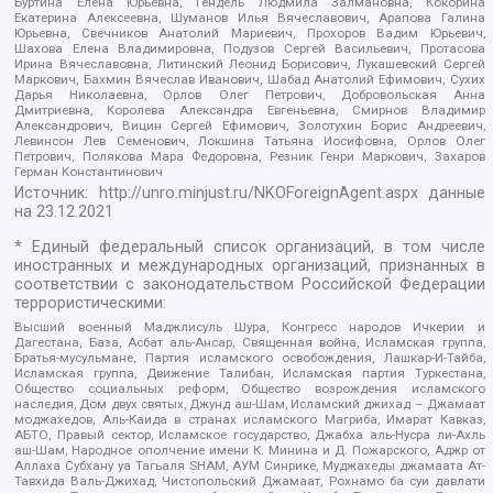
Буртина Елена Юрьевна, Гендель Людмила Залмановна, Кокорина
Екатерина Алексеевна, Шуманов Илья Вячеславович, Арапова Галина
Юрьевна, Свечников Анатолий Мариевич, Прохоров Вадим Юрьевич,
Шахова Елена Владимировна, Подузов Сергей Васильевич, Протасова
Ирина Вячеславовна, Литинский Леонид Борисович, Лукашевский Сергей
Маркович, Бахмин Вячеслав Иванович, Шабад Анатолий Ефимович, Сухих
Дарья Николаевна, Орлов Олег Петрович, Добровольская Анна
Дмитриевна, Королева Александра Евгеньевна, Смирнов Владимир
Александрович, Вицин Сергей Ефимович, Золотухин Борис Андреевич,
Левинсон Лев Семенович, Локшина Татьяна Иосифовна, Орлов Олег
Петрович, Полякова Мара Федоровна, Резник Генри Маркович, Захаров
Герман Константинович
Источник:
http://unro.minjust.ru/NKOForeignAgent.aspx
данные
на
23.12.2021
* Единый федеральный список организаций, в том числе
иностранных и международных организаций, признанных в
соответствии с законодательством Российской Федерации
террористическими:
Высший военный Маджлисуль Шура, Конгресс народов Ичкерии и
Дагестана, База, Асбат аль-Ансар, Священная война, Исламская группа,
Братья-мусульмане, Партия исламского освобождения, Лашкар-И-Тайба,
Исламская группа, Движение Талибан, Исламская партия Туркестана,
Общество социальных реформ, Общество возрождения исламского
наследия, Дом двух святых, Джунд аш-Шам, Исламский джихад – Джамаат
моджахедов, Аль-Каида в странах исламского Магриба, Имарат Кавказ,
АБТО, Правый сектор, Исламское государство, Джабха аль-Нусра ли-Ахль
аш-Шам, Народное ополчение имени К. Минина и Д. Пожарского, Аджр от
Аллаха Субхану уа Тагьаля SHAM, АУМ Синрике, Муджахеды джамаата Ат-
Тавхида Валь-Джихад, Чистопольский Джамаат, Рохнамо ба суи давлати