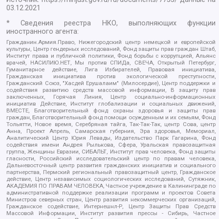
03.12.2021
* Сведения реестра НКО, выполняющих функции
иностранного агента:
Гражданин.Армия.Право, Нижегородский центр немецкой и европейской
культуры, Центр гендерных исследований, Фонд защиты прав граждан Штаб,
Институт права и публичной политики, Фонд борьбы с коррупцией, Альянс
врачей, НАСИЛИЮ.НЕТ, Мы против СПИДа, СВЕЧА, Открытый Петербург,
Гуманитарное действие, Лига Избирателей, Правовая инициатива,
Гражданская инициатива против экологической преступности,
Гражданский Союз, "Хасдей Ерушалаим" (Милосердие), Центр поддержки и
содействия развитию средств массовой информации, В защиту прав
заключенных, Горячая Линия, Центр социально-информационных
инициатив Действие, Институт глобализации и социальных движений,
ВМЕСТЕ, Благотворительный фонд охраны здоровья и защиты прав
граждан, Благотворительный фонд помощи осужденным и их семьям, Фонд
Тольятти, Новое время, Серебряная тайга, Так-Так-Так, центр Сова, центр
Анна, Проект Апрель, Самарская губерния, Эра здоровья, Мемориал,
Аналитический Центр Юрия Левады, Издательство Парк Гагарина, Фонд
содействия имени Андрея Рылькова, Сфера, Уральская правозащитная
группа, Женщины Евразии, СИБАЛЬТ, Институт прав человека, Фонд защиты
гласности, Российский исследовательский центр по правам человека,
Дальневосточный центр развития гражданских инициатив и социального
партнерства, Пермский региональный правозащитный центр, Гражданское
действие, Центр независимых социологических исследований, Сутяжник,
АКАДЕМИЯ ПО ПРАВАМ ЧЕЛОВЕКА, Частное учреждение в Калининграде по
административной поддержке реализации программ и проектов Совета
Министров северных стран, Центр развития некоммерческих организаций,
Гражданское содействие, Интернешнл-Р, Центр Защиты Прав Средств
Массовой Информации, Институт развития прессы - Сибирь, Частное