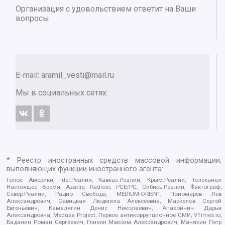
Организация с удовольствием ответит на Ваши
вопросы.
E-mail:
aramil_vesti@mail.ru
Мы в социальных сетях:
* Реестр иностранных средств массовой информации,
выполняющих функции иностранного агента:
Голос Америки, Idel.Реалии, Кавказ.Реалии, Крым.Реалии, Телеканал
Настоящее Время, Azatliq Radiosi, PCE/PC, Сибирь.Реалии, Фактограф,
Север.Реалии, Радио Свобода, MEDIUM-ORIENT, Пономарев Лев
Александрович, Савицкая Людмила Алексеевна, Маркелов Сергей
Евгеньевич, Камалягин Денис Николаевич, Апахончич Дарья
Александровна, Medusa Project, Первое антикоррупционное СМИ, VTimes.io,
Баданин Роман Сергеевич, Гликин Максим Александрович, Маняхин Петр