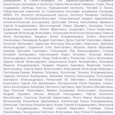
учреждение в Санкт-Петербурге по административной поддержке
реализации программ и проектов Совета Министров Северных Стран, Фонд
поддержки свободы прессы, Гражданский контроль, Человек и Закон,
Общественная комиссия по сохранению наследия академика Сахарова,
МЕМО. РУ, Институт региональной прессы, Институт Развития Свободы
Информации, Экозащита!-Женсовет, Общественный вердикт, Евразийская
антимонопольная ассоциация, Дзугкоева Регина Николаевна, Кривенко
Сергей Владимирович, Милославский Павел Юрьевич, Шнырова Ольга
Вадимовна, Чанышева Лилия Айратовна, Сидорович Ольга Борисовна,
Туровский Александр Алексеевич, Васильева Анастасия Евгеньевна, Ривина
Анна Валерьевна, Бурдина Юлия Владимировна, Бойко Анатолий
Николаевич, Пивоваров Андрей Сергеевич, Дугин Сергей Георгиевич, Аверин
Виталий Евгеньевич, Барахоев Магомед Бекханович, Шевченко Дмитрий
Александрович, Шарипков Олег Викторович, Мошель Ирина Ароновна,
Шведов Григорий Сергеевич, Пономарев Лев Александрович, Созаев
Валерий Валерьевич, Каргалицкий Борис Юльевич, Исакова Ирина
Александровна, Исламов Тимур Рифгатович, Романова Ольга Евгеньевна,
Щаров Сергей Алексадрович, Цирульников Борис Альбертович, Халидова
Марина Владимировна, Людевиг Марина Зариевна, Федотова Галина
Анатольевна, Паутов Юрий Анатольевич, Верховский Александр Маркович,
Пислакова-Паркер Марина Петровна, Кочеткова Татьяна Владимировна,
Чуркина Наталья Валерьевна, Акимова Татьяна Николаевна, Золотарева
Екатерина Александровна, Рачинский Ян Збигневич, Жемкова Елена
Борисовна, Гудков Лев Дмитриевич, Илларионова Юлия Юрьевна, Саранг
Анна Васильевна, Захарова Светлана Сергеевна, Щур Татьяна Михайловна,
Щур Николай Алексеевич, Аверин Владимир Анатольевич, Блинушов
Андрей Юрьевич, Мосин Алексей Геннадьевич, Гефтер Валентин
Михайлович, Симонов Алексей Кириллович, Флиге Ирина Анатольевна,
Мельникова Валентина Дмитриевна, Вититинова Елена Владимировна,
Баженова Светлана Куприяновна, Исаев Сергей Владимирович, Максимов
Сергей Владимирович, Беляев Сергей Иванович, Голубева Елена
Николаевна, Ганнушкина Светлана Алексеевна, Закс Елена Владимировна,