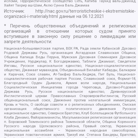
исломи, Террористическое сообщество Сеть, Катиба Таухид валь-Джихад,
Хайят Тахрир аш-Шам, Ахлю Сунна Валь Джамаа
Источник:
http://nac.gov.ru/terroristicheskie-i-ekstremistskie-
organizacii-i-materialy.html
данные на
06.12.2021
* Перечень общественных объединений и религиозных
организаций в отношении которых судом принято
вступившее в законную силу решение о ликвидации или
запрете деятельности:
Национал-большевистская партия, ВЕК РА, Рада земли Кубанской Духовно
Родовой Державы Русь, организация Асгардская Славянская Община,
Община Капища Веды Перуна, Мужская Духовная Семинария Духовное
Учреждение, Нурджулар, К Богодержавию, Таблиги Джамаат, Свидетели
Иеговы, Русское национальное единство, Национал-социалистическое
общество, Джамаат мувахидов, Объединенный Вилайат Кабарды, Балкарии
и Карачая, Союз славян, Ат-Такфир Валь-Хиджра, Пит Буль, Национал-
социалистическая рабочая партия России, Славянский союз, Формат-18,
Благородный Орден Дьявола, Армия воли народа, Национальная
Социалистическая Инициатива города Череповца, Духовно-Родовая
Держава Русь, Русское национальное единство, Древнерусской
Инглистической церкви Православных Староверов-Инглингов, Русский
общенациональный союз, Движение против нелегальной иммиграции,
Кровь и Честь, О свободе совести и о религиозных объединениях, Омская
организация общественного политического движения Русское
национальное единство, Северное Братство, Клуб Болельщиков Футбольного
Клуба Динамо, Файзрахманисты, Мусульманская религиозная организация
п. Боровский Тюменского района Тюменской области, Община Коренного
Русского народа Щелковского района, Правый сектор, Украинская
национальная ассамблея – Украинская народная самооборона,
Украинская повстанческая армия, Тризуб им. Степана Бандеры, Братство,