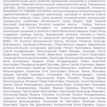
Дальневосточный центр развития гражданских инициатив и социального
партнерства, Пермский региональный правозащитный центр, Гражданское
действие, Центр независимых социологических исследований, Сутяжник,
АКАДЕМИЯ ПО ПРАВАМ ЧЕЛОВЕКА, Частное учреждение в Калининграде по
административной поддержке реализации программ и проектов Совета
Министров северных стран, Центр развития некоммерческих организаций,
Гражданское содействие, Интернешнл-Р, Центр Защиты Прав Средств
Массовой Информации, Институт развития прессы - Сибирь, Частное
учреждение в Санкт-Петербурге по административной поддержке
реализации программ и проектов Совета Министров Северных Стран, Фонд
поддержки свободы прессы, Гражданский контроль, Человек и Закон,
Общественная комиссия по сохранению наследия академика Сахарова,
МЕМО. РУ, Институт региональной прессы, Институт Развития Свободы
Информации, Экозащита!-Женсовет, Общественный вердикт, Евразийская
антимонопольная ассоциация, Дзугкоева Регина Николаевна, Кривенко
Сергей Владимирович, Милославский Павел Юрьевич, Шнырова Ольга
Вадимовна, Чанышева Лилия Айратовна, Сидорович Ольга Борисовна,
Туровский Александр Алексеевич, Васильева Анастасия Евгеньевна, Ривина
Анна Валерьевна, Бурдина Юлия Владимировна, Бойко Анатолий
Николаевич, Пивоваров Андрей Сергеевич, Дугин Сергей Георгиевич, Аверин
Виталий Евгеньевич, Барахоев Магомед Бекханович, Шевченко Дмитрий
Александрович, Шарипков Олег Викторович, Мошель Ирина Ароновна,
Шведов Григорий Сергеевич, Пономарев Лев Александрович, Созаев
Валерий Валерьевич, Каргалицкий Борис Юльевич, Исакова Ирина
Александровна, Исламов Тимур Рифгатович, Романова Ольга Евгеньевна,
Щаров Сергей Алексадрович, Цирульников Борис Альбертович, Халидова
Марина Владимировна, Людевиг Марина Зариевна, Федотова Галина
Анатольевна, Паутов Юрий Анатольевич, Верховский Александр Маркович,
Пислакова-Паркер Марина Петровна, Кочеткова Татьяна Владимировна,
Чуркина Наталья Валерьевна, Акимова Татьяна Николаевна, Золотарева
Екатерина Александровна, Рачинский Ян Збигневич, Жемкова Елена
Борисовна, Гудков Лев Дмитриевич, Илларионова Юлия Юрьевна, Саранг