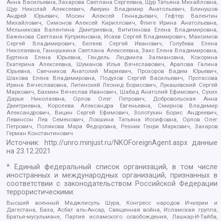
Анна Васильевна, Захарова Светлана Сергеевна, Щур Татьяна Михайловна,
Щур Николай Алексеевич, Аверин Владимир Анатольевич, Блинушов
Андрей Юрьевич, Мосин Алексей Геннадьевич, Гефтер Валентин
Михайлович, Симонов Алексей Кириллович, Флиге Ирина Анатольевна,
Мельникова Валентина Дмитриевна, Вититинова Елена Владимировна,
Баженова Светлана Куприяновна, Исаев Сергей Владимирович, Максимов
Сергей Владимирович, Беляев Сергей Иванович, Голубева Елена
Николаевна, Ганнушкина Светлана Алексеевна, Закс Елена Владимировна,
Буртина Елена Юрьевна, Гендель Людмила Залмановна, Кокорина
Екатерина Алексеевна, Шуманов Илья Вячеславович, Арапова Галина
Юрьевна, Свечников Анатолий Мариевич, Прохоров Вадим Юрьевич,
Шахова Елена Владимировна, Подузов Сергей Васильевич, Протасова
Ирина Вячеславовна, Литинский Леонид Борисович, Лукашевский Сергей
Маркович, Бахмин Вячеслав Иванович, Шабад Анатолий Ефимович, Сухих
Дарья Николаевна, Орлов Олег Петрович, Добровольская Анна
Дмитриевна, Королева Александра Евгеньевна, Смирнов Владимир
Александрович, Вицин Сергей Ефимович, Золотухин Борис Андреевич,
Левинсон Лев Семенович, Локшина Татьяна Иосифовна, Орлов Олег
Петрович, Полякова Мара Федоровна, Резник Генри Маркович, Захаров
Герман Константинович
Источник:
http://unro.minjust.ru/NKOForeignAgent.aspx
данные
на
23.12.2021
* Единый федеральный список организаций, в том числе
иностранных и международных организаций, признанных в
соответствии с законодательством Российской Федерации
террористическими:
Высший военный Маджлисуль Шура, Конгресс народов Ичкерии и
Дагестана, База, Асбат аль-Ансар, Священная война, Исламская группа,
Братья-мусульмане, Партия исламского освобождения, Лашкар-И-Тайба,