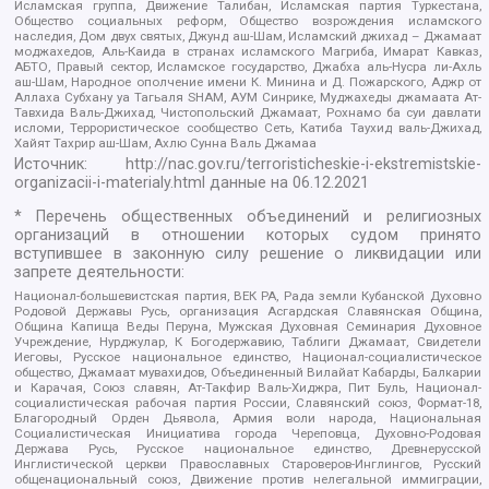
Исламская группа, Движение Талибан, Исламская партия Туркестана,
Общество социальных реформ, Общество возрождения исламского
наследия, Дом двух святых, Джунд аш-Шам, Исламский джихад – Джамаат
моджахедов, Аль-Каида в странах исламского Магриба, Имарат Кавказ,
АБТО, Правый сектор, Исламское государство, Джабха аль-Нусра ли-Ахль
аш-Шам, Народное ополчение имени К. Минина и Д. Пожарского, Аджр от
Аллаха Субхану уа Тагьаля SHAM, АУМ Синрике, Муджахеды джамаата Ат-
Тавхида Валь-Джихад, Чистопольский Джамаат, Рохнамо ба суи давлати
исломи, Террористическое сообщество Сеть, Катиба Таухид валь-Джихад,
Хайят Тахрир аш-Шам, Ахлю Сунна Валь Джамаа
Источник:
http://nac.gov.ru/terroristicheskie-i-ekstremistskie-
organizacii-i-materialy.html
данные на
06.12.2021
* Перечень общественных объединений и религиозных
организаций в отношении которых судом принято
вступившее в законную силу решение о ликвидации или
запрете деятельности:
Национал-большевистская партия, ВЕК РА, Рада земли Кубанской Духовно
Родовой Державы Русь, организация Асгардская Славянская Община,
Община Капища Веды Перуна, Мужская Духовная Семинария Духовное
Учреждение, Нурджулар, К Богодержавию, Таблиги Джамаат, Свидетели
Иеговы, Русское национальное единство, Национал-социалистическое
общество, Джамаат мувахидов, Объединенный Вилайат Кабарды, Балкарии
и Карачая, Союз славян, Ат-Такфир Валь-Хиджра, Пит Буль, Национал-
социалистическая рабочая партия России, Славянский союз, Формат-18,
Благородный Орден Дьявола, Армия воли народа, Национальная
Социалистическая Инициатива города Череповца, Духовно-Родовая
Держава Русь, Русское национальное единство, Древнерусской
Инглистической церкви Православных Староверов-Инглингов, Русский
общенациональный союз, Движение против нелегальной иммиграции,