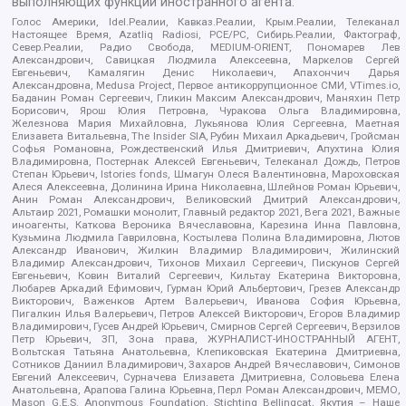
выполняющих функции иностранного агента:
Голос Америки, Idel.Реалии, Кавказ.Реалии, Крым.Реалии, Телеканал
Настоящее Время, Azatliq Radiosi, PCE/PC, Сибирь.Реалии, Фактограф,
Север.Реалии, Радио Свобода, MEDIUM-ORIENT, Пономарев Лев
Александрович, Савицкая Людмила Алексеевна, Маркелов Сергей
Евгеньевич, Камалягин Денис Николаевич, Апахончич Дарья
Александровна, Medusa Project, Первое антикоррупционное СМИ, VTimes.io,
Баданин Роман Сергеевич, Гликин Максим Александрович, Маняхин Петр
Борисович, Ярош Юлия Петровна, Чуракова Ольга Владимировна,
Железнова Мария Михайловна, Лукьянова Юлия Сергеевна, Маетная
Елизавета Витальевна, The Insider SIA, Рубин Михаил Аркадьевич, Гройсман
Софья Романовна, Рождественский Илья Дмитриевич, Апухтина Юлия
Владимировна, Постернак Алексей Евгеньевич, Телеканал Дождь, Петров
Степан Юрьевич, Istories fonds, Шмагун Олеся Валентиновна, Мароховская
Алеся Алексеевна, Долинина Ирина Николаевна, Шлейнов Роман Юрьевич,
Анин Роман Александрович, Великовский Дмитрий Александрович,
Альтаир 2021, Ромашки монолит, Главный редактор 2021, Вега 2021, Важные
иноагенты, Каткова Вероника Вячеславовна, Карезина Инна Павловна,
Кузьмина Людмила Гавриловна, Костылева Полина Владимировна, Лютов
Александр Иванович, Жилкин Владимир Владимирович, Жилинский
Владимир Александрович, Тихонов Михаил Сергеевич, Пискунов Сергей
Евгеньевич, Ковин Виталий Сергеевич, Кильтау Екатерина Викторовна,
Любарев Аркадий Ефимович, Гурман Юрий Альбертович, Грезев Александр
Викторович, Важенков Артем Валерьевич, Иванова София Юрьевна,
Пигалкин Илья Валерьевич, Петров Алексей Викторович, Егоров Владимир
Владимирович, Гусев Андрей Юрьевич, Смирнов Сергей Сергеевич, Верзилов
Петр Юрьевич, ЗП, Зона права, ЖУРНАЛИСТ-ИНОСТРАННЫЙ АГЕНТ,
Вольтская Татьяна Анатольевна, Клепиковская Екатерина Дмитриевна,
Сотников Даниил Владимирович, Захаров Андрей Вячеславович, Симонов
Евгений Алексеевич, Сурначева Елизавета Дмитриевна, Соловьева Елена
Анатольевна, Арапова Галина Юрьевна, Перл Роман Александрович, МЕМО,
Mason G.E.S. Anonymous Foundation, Stichting Bellingcat, Якутия – Наше