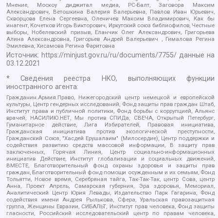
Мнение, Москоу диджитал медиа, РС-Балт, Заговора Максим
Александрович, Ветошкина Валерия Валерьевна, Павлов Иван Юрьевич,
Скворцова Елена Сергеевна, Оленичев Максим Владимирович, Как бы
инагент, Кочетков Игорь Викторович, Иркутский союз библиофилов, Честные
выборы, Нобелевский призыв, Еланчик Олег Александрович, Григорьева
Алина Александровна, Григорьев Андрей Валерьевич , Гималова Регина
Эмилевна, Хисамова Регина Фаритовна
Источник:
https://minjust.gov.ru/ru/documents/7755/
данные на
03.12.2021
* Сведения реестра НКО, выполняющих функции
иностранного агента:
Гражданин.Армия.Право, Нижегородский центр немецкой и европейской
культуры, Центр гендерных исследований, Фонд защиты прав граждан Штаб,
Институт права и публичной политики, Фонд борьбы с коррупцией, Альянс
врачей, НАСИЛИЮ.НЕТ, Мы против СПИДа, СВЕЧА, Открытый Петербург,
Гуманитарное действие, Лига Избирателей, Правовая инициатива,
Гражданская инициатива против экологической преступности,
Гражданский Союз, "Хасдей Ерушалаим" (Милосердие), Центр поддержки и
содействия развитию средств массовой информации, В защиту прав
заключенных, Горячая Линия, Центр социально-информационных
инициатив Действие, Институт глобализации и социальных движений,
ВМЕСТЕ, Благотворительный фонд охраны здоровья и защиты прав
граждан, Благотворительный фонд помощи осужденным и их семьям, Фонд
Тольятти, Новое время, Серебряная тайга, Так-Так-Так, центр Сова, центр
Анна, Проект Апрель, Самарская губерния, Эра здоровья, Мемориал,
Аналитический Центр Юрия Левады, Издательство Парк Гагарина, Фонд
содействия имени Андрея Рылькова, Сфера, Уральская правозащитная
группа, Женщины Евразии, СИБАЛЬТ, Институт прав человека, Фонд защиты
гласности, Российский исследовательский центр по правам человека,