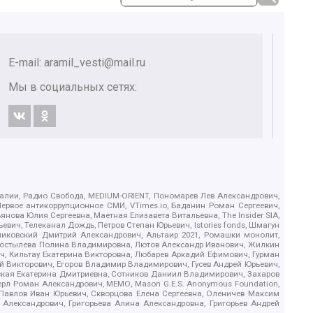
E-mail:
aramil_vesti@mail.ru
Мы в социальных сетях:
.Реалии, Радио Свобода, MEDIUM-ORIENT, Пономарев Лев Александрович,
ервое антикоррупционное СМИ, VTimes.io, Баданин Роман Сергеевич,
ова Юлия Сергеевна, Маетная Елизавета Витальевна, The Insider SIA,
ич, Телеканал Дождь, Петров Степан Юрьевич, Istories fonds, Шмагун
иковский Дмитрий Александрович, Альтаир 2021, Ромашки монолит,
, Костылева Полина Владимировна, Лютов Александр Иванович, Жилкин
, Кильтау Екатерина Викторовна, Любарев Аркадий Ефимович, Гурман
й Викторович, Егоров Владимир Владимирович, Гусев Андрей Юрьевич,
ская Екатерина Дмитриевна, Сотников Даниил Владимирович, Захаров
ерл Роман Александрович, МЕМО, Mason G.E.S. Anonymous Foundation,
, Павлов Иван Юрьевич, Скворцова Елена Сергеевна, Оленичев Максим
 Александрович, Григорьева Алина Александровна, Григорьев Андрей