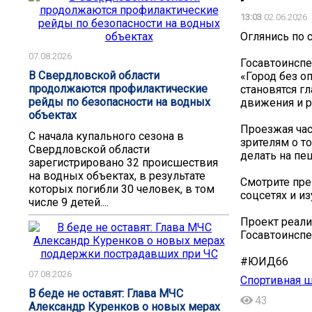
13:03
02.06.2026
Оглянись по 
07.08.2026
Госавтоинспе
В Свердловской области
«Город без о
продолжаются профилактические
становятся г
рейды по безопасности на водных
движения и р
объектах
Проезжая час
С начала купального сезона в
зрителям о то
Свердловской области
делать на пе
зарегистрировано 32 происшествия
на водных объектах, в результате
Смотрите пре
которых погибли 30 человек, в том
соцсетях и и
числе 9 детей....
Проект реали
Госавтоинспе
#ЮИД66
07.08.2026
Спортивная 
В беде не оставят: Глава МЧС
43
Александр Куренков о новых мерах