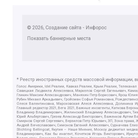
© 2026, Создание сайта - Инфорос
Показать баннерные места
* Реестр иностранных средств массовой информации, 
Голос Америки, Idel.Реалии, Кавказ.Реалии, Крым.Реалии, Телеканал
Савицкая Людмила Алексеевна, Маркелов Сергей Евгеньевич, Камал
Гликин Максим Александрович, Маняхин Петр Борисович, Ярош Юлия П
Рубин Михаил Аркадьевич, Гройсман Софья Романовна, Рождественски
Олеся Валентиновна, Мароховская Алеся Алексеевна, Долинина И
Главный редактор 2021, Вега 2021, Важные иноагенты, Каткова Вер
Владимир Владимирович, Жилинский Владимир Александрович, Тихон
Юрий Альбертович, Грезев Александр Викторович, Важенков Артем В
Смирнов Сергей Сергеевич, Верзилов Петр Юрьевич, ЗП, Зона прав
Андрей Вячеславович, Симонов Евгений Алексеевич, Сурначева Елиз
Stichting Bellingcat, Якутия – Наше Мнение, Москоу диджитал мед
Владимирович, Как бы инагент, Кочетков Игорь Викторович, Иркут
Валерьевич , Гималова Регина Эмилевна, Хисамова Регина Фаритовн