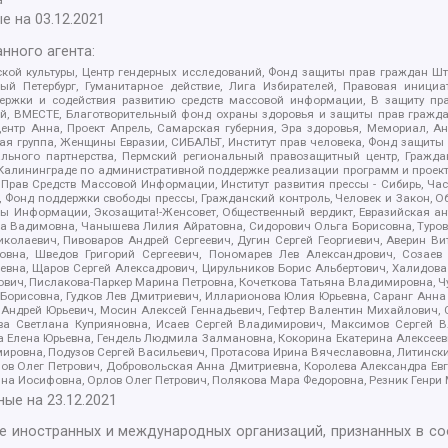
е на
03.12.2021
нного агента:
ой культуры, Центр гендерных исследований, Фонд защиты прав граждан Шта
 Петербург, Гуманитарное действие, Лига Избирателей, Правовая инициат
держки и содействия развитию средств массовой информации, В защиту п
ий, ВМЕСТЕ, Благотворительный фонд охраны здоровья и защиты прав граж
, центр Анна, Проект Апрель, Самарская губерния, Эра здоровья, Мемориал,
я группа, Женщины Евразии, СИБАЛЬТ, Институт прав человека, Фонд защиты 
льного партнерства, Пермский региональный правозащитный центр, Граждан
лининграде по административной поддержке реализации программ и проекто
 Прав Средств Массовой Информации, Институт развития прессы - Сибирь, Ча
, Фонд поддержки свободы прессы, Гражданский контроль, Человек и Закон, 
оды Информации, Экозащита!-Женсовет, Общественный вердикт, Евразийская а
 Вадимовна, Чанышева Лилия Айратовна, Сидорович Ольга Борисовна, Туровс
олаевич, Пивоваров Андрей Сергеевич, Дугин Сергей Георгиевич, Аверин В
вна, Шведов Григорий Сергеевич, Пономарев Лев Александрович, Созаев
евна, Щаров Сергей Алексадрович, Цирульников Борис Альбертович, Халидо
ович, Пислакова-Паркер Марина Петровна, Кочеткова Татьяна Владимировна, Ч
Борисовна, Гудков Лев Дмитриевич, Илларионова Юлия Юрьевна, Саранг Анна
Андрей Юрьевич, Мосин Алексей Геннадьевич, Гефтер Валентин Михайлович,
а Светлана Куприяновна, Исаев Сергей Владимирович, Максимов Сергей Вл
а Елена Юрьевна, Гендель Людмила Залмановна, Кокорина Екатерина Алексее
ровна, Подузов Сергей Васильевич, Протасова Ирина Вячеславовна, Литинск
ов Олег Петрович, Добровольская Анна Дмитриевна, Королева Александра Ев
яна Иосифовна, Орлов Олег Петрович, Полякова Мара Федоровна, Резник Генри
ные на
23.12.2021
ле иностранных и международных организаций, признанных в с