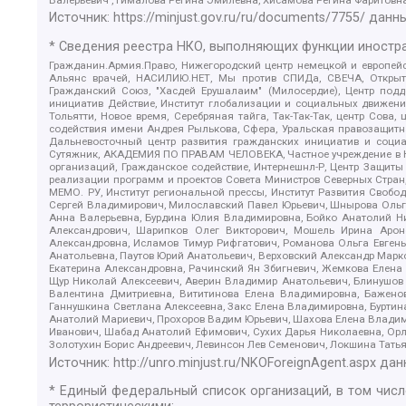
Источник:
https://minjust.gov.ru/ru/documents/7755/
данны
* Сведения реестра НКО, выполняющих функции иностра
Гражданин.Армия.Право, Нижегородский центр немецкой и европейск
Альянс врачей, НАСИЛИЮ.НЕТ, Мы против СПИДа, СВЕЧА, Открытый
Гражданский Союз, "Хасдей Ерушалаим" (Милосердие), Центр под
инициатив Действие, Институт глобализации и социальных движен
Тольятти, Новое время, Серебряная тайга, Так-Так-Так, центр Сова
содействия имени Андрея Рылькова, Сфера, Уральская правозащитна
Дальневосточный центр развития гражданских инициатив и социа
Сутяжник, АКАДЕМИЯ ПО ПРАВАМ ЧЕЛОВЕКА, Частное учреждение в Ка
организаций, Гражданское содействие, Интернешнл-Р, Центр Защиты
реализации программ и проектов Совета Министров Северных Стран
МЕМО. РУ, Институт региональной прессы, Институт Развития Своб
Сергей Владимирович, Милославский Павел Юрьевич, Шнырова Ольга
Анна Валерьевна, Бурдина Юлия Владимировна, Бойко Анатолий Ник
Александрович, Шарипков Олег Викторович, Мошель Ирина Ароно
Александровна, Исламов Тимур Рифгатович, Романова Ольга Евгень
Анатольевна, Паутов Юрий Анатольевич, Верховский Александр Марк
Екатерина Александровна, Рачинский Ян Збигневич, Жемкова Елена 
Щур Николай Алексеевич, Аверин Владимир Анатольевич, Блинушов 
Валентина Дмитриевна, Вититинова Елена Владимировна, Баженов
Ганнушкина Светлана Алексеевна, Закс Елена Владимировна, Буртин
Анатолий Мариевич, Прохоров Вадим Юрьевич, Шахова Елена Владими
Иванович, Шабад Анатолий Ефимович, Сухих Дарья Николаевна, Орл
Золотухин Борис Андреевич, Левинсон Лев Семенович, Локшина Тать
Источник:
http://unro.minjust.ru/NKOForeignAgent.aspx
дан
* Единый федеральный список организаций, в том чис