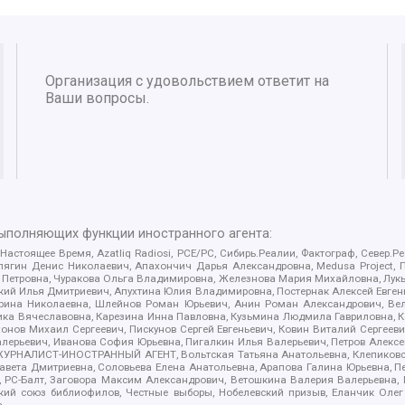
Организация с удовольствием ответит на
Ваши вопросы.
выполняющих функции иностранного агента:
 Настоящее Время, Azatliq Radiosi, PCE/PC, Сибирь.Реалии, Фактограф, Север
ягин Денис Николаевич, Апахончич Дарья Александровна, Medusa Project, П
етровна, Чуракова Ольга Владимировна, Железнова Мария Михайловна, Лукьян
й Илья Дмитриевич, Апухтина Юлия Владимировна, Постернак Алексей Евгеньев
рина Николаевна, Шлейнов Роман Юрьевич, Анин Роман Александрович, Вел
оника Вячеславовна, Карезина Инна Павловна, Кузьмина Людмила Гавриловна
ов Михаил Сергеевич, Пискунов Сергей Евгеньевич, Ковин Виталий Сергеевич
алерьевич, Иванова София Юрьевна, Пигалкин Илья Валерьевич, Петров Алексе
а, ЖУРНАЛИСТ-ИНОСТРАННЫЙ АГЕНТ, Вольтская Татьяна Анатольевна, Клепиков
авета Дмитриевна, Соловьева Елена Анатольевна, Арапова Галина Юрьевна, П
иа, РС-Балт, Заговора Максим Александрович, Ветошкина Валерия Валерьевна
ский союз библиофилов, Честные выборы, Нобелевский призыв, Еланчик Олег
а