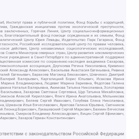
б, Институт права и публичной политики, Фонд борьбы с коррупцией,
ива, Гражданская инициатива против экологической преступности,
рав заключенных, Горячая Линия, Центр социально-информационных
дан, Благотворительный фонд помощи осужденным и их семьям, Фонд
 Аналитический Центр Юрия Левады, Издательство Парк Гагарина, Фонд
гласности, Российский исследовательский центр по правам человека,
ское действие, Центр независимых социологических исследований,
в Совета Министров северных стран, Центр развития некоммерческих
стное учреждение в Санкт-Петербурге по административной поддержке
Общественная комиссия по сохранению наследия академика Сахарова,
нтимонопольная ассоциация, Дзугкоева Регина Николаевна, Кривенко
кий Александр Алексеевич, Васильева Анастасия Евгеньевна, Ривина
италий Евгеньевич, Барахоев Магомед Бекханович, Шевченко Дмитрий
 Валерий Валерьевич, Каргалицкий Борис Юльевич, Исакова Ирина
ва Марина Владимировна, Людевиг Марина Зариевна, Федотова Галина
уркина Наталья Валерьевна, Акимова Татьяна Николаевна, Золотарева
 Васильевна, Захарова Светлана Сергеевна, Щур Татьяна Михайловна,
 Симонов Алексей Кириллович, Флиге Ирина Анатольевна, Мельникова
адимирович, Беляев Сергей Иванович, Голубева Елена Николаевна,
вна, Шуманов Илья Вячеславович, Арапова Галина Юрьевна, Свечников
ий Леонид Борисович, Лукашевский Сергей Маркович, Бахмин Вячеслав
геньевна, Смирнов Владимир Александрович, Вицин Сергей Ефимович,
 Маркович, Захаров Герман Константинович
оответствии с законодательством Российской Федерации