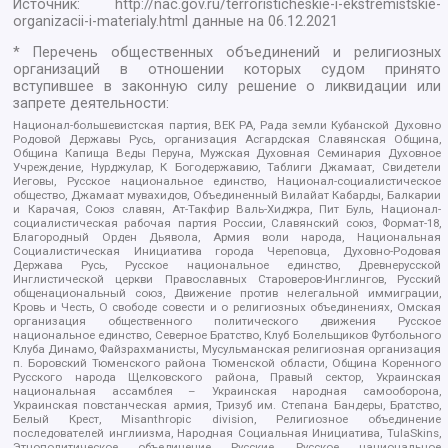
Источник:
http://nac.gov.ru/terroristicheskie-i-ekstremistskie-
organizacii-i-materialy.html
данные на
06.12.2021
* Перечень общественных объединений и религиозных
организаций в отношении которых судом принято
вступившее в законную силу решение о ликвидации или
запрете деятельности:
Национал-большевистская партия, ВЕК РА, Рада земли Кубанской Духовно
Родовой Державы Русь, организация Асгардская Славянская Община,
Община Капища Веды Перуна, Мужская Духовная Семинария Духовное
Учреждение, Нурджулар, К Богодержавию, Таблиги Джамаат, Свидетели
Иеговы, Русское национальное единство, Национал-социалистическое
общество, Джамаат мувахидов, Объединенный Вилайат Кабарды, Балкарии
и Карачая, Союз славян, Ат-Такфир Валь-Хиджра, Пит Буль, Национал-
социалистическая рабочая партия России, Славянский союз, Формат-18,
Благородный Орден Дьявола, Армия воли народа, Национальная
Социалистическая Инициатива города Череповца, Духовно-Родовая
Держава Русь, Русское национальное единство, Древнерусской
Инглистической церкви Православных Староверов-Инглингов, Русский
общенациональный союз, Движение против нелегальной иммиграции,
Кровь и Честь, О свободе совести и о религиозных объединениях, Омская
организация общественного политического движения Русское
национальное единство, Северное Братство, Клуб Болельщиков Футбольного
Клуба Динамо, Файзрахманисты, Мусульманская религиозная организация
п. Боровский Тюменского района Тюменской области, Община Коренного
Русского народа Щелковского района, Правый сектор, Украинская
национальная ассамблея – Украинская народная самооборона,
Украинская повстанческая армия, Тризуб им. Степана Бандеры, Братство,
Белый Крест, Misanthropic division, Религиозное объединение
последователей инглиизма, Народная Социальная Инициатива, TulaSkins,
Этнополитическое объединение Русские, Русское национальное