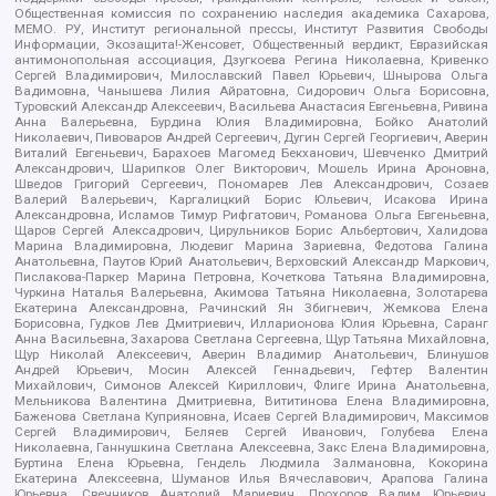
Общественная комиссия по сохранению наследия академика Сахарова,
МЕМО. РУ, Институт региональной прессы, Институт Развития Свободы
Информации, Экозащита!-Женсовет, Общественный вердикт, Евразийская
антимонопольная ассоциация, Дзугкоева Регина Николаевна, Кривенко
Сергей Владимирович, Милославский Павел Юрьевич, Шнырова Ольга
Вадимовна, Чанышева Лилия Айратовна, Сидорович Ольга Борисовна,
Туровский Александр Алексеевич, Васильева Анастасия Евгеньевна, Ривина
Анна Валерьевна, Бурдина Юлия Владимировна, Бойко Анатолий
Николаевич, Пивоваров Андрей Сергеевич, Дугин Сергей Георгиевич, Аверин
Виталий Евгеньевич, Барахоев Магомед Бекханович, Шевченко Дмитрий
Александрович, Шарипков Олег Викторович, Мошель Ирина Ароновна,
Шведов Григорий Сергеевич, Пономарев Лев Александрович, Созаев
Валерий Валерьевич, Каргалицкий Борис Юльевич, Исакова Ирина
Александровна, Исламов Тимур Рифгатович, Романова Ольга Евгеньевна,
Щаров Сергей Алексадрович, Цирульников Борис Альбертович, Халидова
Марина Владимировна, Людевиг Марина Зариевна, Федотова Галина
Анатольевна, Паутов Юрий Анатольевич, Верховский Александр Маркович,
Пислакова-Паркер Марина Петровна, Кочеткова Татьяна Владимировна,
Чуркина Наталья Валерьевна, Акимова Татьяна Николаевна, Золотарева
Екатерина Александровна, Рачинский Ян Збигневич, Жемкова Елена
Борисовна, Гудков Лев Дмитриевич, Илларионова Юлия Юрьевна, Саранг
Анна Васильевна, Захарова Светлана Сергеевна, Щур Татьяна Михайловна,
Щур Николай Алексеевич, Аверин Владимир Анатольевич, Блинушов
Андрей Юрьевич, Мосин Алексей Геннадьевич, Гефтер Валентин
Михайлович, Симонов Алексей Кириллович, Флиге Ирина Анатольевна,
Мельникова Валентина Дмитриевна, Вититинова Елена Владимировна,
Баженова Светлана Куприяновна, Исаев Сергей Владимирович, Максимов
Сергей Владимирович, Беляев Сергей Иванович, Голубева Елена
Николаевна, Ганнушкина Светлана Алексеевна, Закс Елена Владимировна,
Буртина Елена Юрьевна, Гендель Людмила Залмановна, Кокорина
Екатерина Алексеевна, Шуманов Илья Вячеславович, Арапова Галина
Юрьевна, Свечников Анатолий Мариевич, Прохоров Вадим Юрьевич,