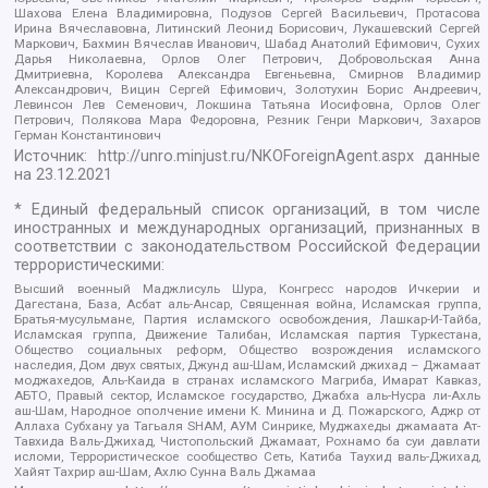
Шахова Елена Владимировна, Подузов Сергей Васильевич, Протасова
Ирина Вячеславовна, Литинский Леонид Борисович, Лукашевский Сергей
Маркович, Бахмин Вячеслав Иванович, Шабад Анатолий Ефимович, Сухих
Дарья Николаевна, Орлов Олег Петрович, Добровольская Анна
Дмитриевна, Королева Александра Евгеньевна, Смирнов Владимир
Александрович, Вицин Сергей Ефимович, Золотухин Борис Андреевич,
Левинсон Лев Семенович, Локшина Татьяна Иосифовна, Орлов Олег
Петрович, Полякова Мара Федоровна, Резник Генри Маркович, Захаров
Герман Константинович
Источник:
http://unro.minjust.ru/NKOForeignAgent.aspx
данные
на
23.12.2021
* Единый федеральный список организаций, в том числе
иностранных и международных организаций, признанных в
соответствии с законодательством Российской Федерации
террористическими:
Высший военный Маджлисуль Шура, Конгресс народов Ичкерии и
Дагестана, База, Асбат аль-Ансар, Священная война, Исламская группа,
Братья-мусульмане, Партия исламского освобождения, Лашкар-И-Тайба,
Исламская группа, Движение Талибан, Исламская партия Туркестана,
Общество социальных реформ, Общество возрождения исламского
наследия, Дом двух святых, Джунд аш-Шам, Исламский джихад – Джамаат
моджахедов, Аль-Каида в странах исламского Магриба, Имарат Кавказ,
АБТО, Правый сектор, Исламское государство, Джабха аль-Нусра ли-Ахль
аш-Шам, Народное ополчение имени К. Минина и Д. Пожарского, Аджр от
Аллаха Субхану уа Тагьаля SHAM, АУМ Синрике, Муджахеды джамаата Ат-
Тавхида Валь-Джихад, Чистопольский Джамаат, Рохнамо ба суи давлати
исломи, Террористическое сообщество Сеть, Катиба Таухид валь-Джихад,
Хайят Тахрир аш-Шам, Ахлю Сунна Валь Джамаа