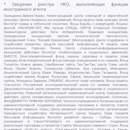
* Сведения реестра НКО, выполняющих функции
иностранного агента:
Гражданин.Армия.Право, Нижегородский центр немецкой и европейской
культуры, Центр гендерных исследований, Фонд защиты прав граждан Штаб,
Институт права и публичной политики, Фонд борьбы с коррупцией, Альянс
врачей, НАСИЛИЮ.НЕТ, Мы против СПИДа, СВЕЧА, Открытый Петербург,
Гуманитарное действие, Лига Избирателей, Правовая инициатива,
Гражданская инициатива против экологической преступности,
Гражданский Союз, "Хасдей Ерушалаим" (Милосердие), Центр поддержки и
содействия развитию средств массовой информации, В защиту прав
заключенных, Горячая Линия, Центр социально-информационных
инициатив Действие, Институт глобализации и социальных движений,
ВМЕСТЕ, Благотворительный фонд охраны здоровья и защиты прав
граждан, Благотворительный фонд помощи осужденным и их семьям, Фонд
Тольятти, Новое время, Серебряная тайга, Так-Так-Так, центр Сова, центр
Анна, Проект Апрель, Самарская губерния, Эра здоровья, Мемориал,
Аналитический Центр Юрия Левады, Издательство Парк Гагарина, Фонд
содействия имени Андрея Рылькова, Сфера, Уральская правозащитная
группа, Женщины Евразии, СИБАЛЬТ, Институт прав человека, Фонд защиты
гласности, Российский исследовательский центр по правам человека,
Дальневосточный центр развития гражданских инициатив и социального
партнерства, Пермский региональный правозащитный центр, Гражданское
действие, Центр независимых социологических исследований, Сутяжник,
АКАДЕМИЯ ПО ПРАВАМ ЧЕЛОВЕКА, Частное учреждение в Калининграде по
административной поддержке реализации программ и проектов Совета
Министров северных стран, Центр развития некоммерческих организаций,
Гражданское содействие, Интернешнл-Р, Центр Защиты Прав Средств
Массовой Информации, Институт развития прессы - Сибирь, Частное
учреждение в Санкт-Петербурге по административной поддержке
реализации программ и проектов Совета Министров Северных Стран, Фонд
поддержки свободы прессы, Гражданский контроль, Человек и Закон,