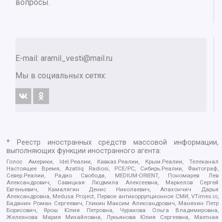
вопросы.
E-mail:
aramil_vesti@mail.ru
Мы в социальных сетях:
* Реестр иностранных средств массовой информации,
выполняющих функции иностранного агента:
Голос Америки, Idel.Реалии, Кавказ.Реалии, Крым.Реалии, Телеканал
Настоящее Время, Azatliq Radiosi, PCE/PC, Сибирь.Реалии, Фактограф,
Север.Реалии, Радио Свобода, MEDIUM-ORIENT, Пономарев Лев
Александрович, Савицкая Людмила Алексеевна, Маркелов Сергей
Евгеньевич, Камалягин Денис Николаевич, Апахончич Дарья
Александровна, Medusa Project, Первое антикоррупционное СМИ, VTimes.io,
Баданин Роман Сергеевич, Гликин Максим Александрович, Маняхин Петр
Борисович, Ярош Юлия Петровна, Чуракова Ольга Владимировна,
Железнова Мария Михайловна, Лукьянова Юлия Сергеевна, Маетная