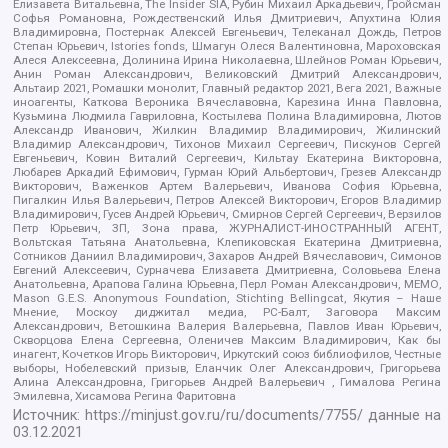
Елизавета Витальевна, The Insider SIA, Рубин Михаил Аркадьевич, Гройсман
Софья Романовна, Рождественский Илья Дмитриевич, Апухтина Юлия
Владимировна, Постернак Алексей Евгеньевич, Телеканал Дождь, Петров
Степан Юрьевич, Istories fonds, Шмагун Олеся Валентиновна, Мароховская
Алеся Алексеевна, Долинина Ирина Николаевна, Шлейнов Роман Юрьевич,
Анин Роман Александрович, Великовский Дмитрий Александрович,
Альтаир 2021, Ромашки монолит, Главный редактор 2021, Вега 2021, Важные
иноагенты, Каткова Вероника Вячеславовна, Карезина Инна Павловна,
Кузьмина Людмила Гавриловна, Костылева Полина Владимировна, Лютов
Александр Иванович, Жилкин Владимир Владимирович, Жилинский
Владимир Александрович, Тихонов Михаил Сергеевич, Пискунов Сергей
Евгеньевич, Ковин Виталий Сергеевич, Кильтау Екатерина Викторовна,
Любарев Аркадий Ефимович, Гурман Юрий Альбертович, Грезев Александр
Викторович, Важенков Артем Валерьевич, Иванова София Юрьевна,
Пигалкин Илья Валерьевич, Петров Алексей Викторович, Егоров Владимир
Владимирович, Гусев Андрей Юрьевич, Смирнов Сергей Сергеевич, Верзилов
Петр Юрьевич, ЗП, Зона права, ЖУРНАЛИСТ-ИНОСТРАННЫЙ АГЕНТ,
Вольтская Татьяна Анатольевна, Клепиковская Екатерина Дмитриевна,
Сотников Даниил Владимирович, Захаров Андрей Вячеславович, Симонов
Евгений Алексеевич, Сурначева Елизавета Дмитриевна, Соловьева Елена
Анатольевна, Арапова Галина Юрьевна, Перл Роман Александрович, МЕМО,
Mason G.E.S. Anonymous Foundation, Stichting Bellingcat, Якутия – Наше
Мнение, Москоу диджитал медиа, РС-Балт, Заговора Максим
Александрович, Ветошкина Валерия Валерьевна, Павлов Иван Юрьевич,
Скворцова Елена Сергеевна, Оленичев Максим Владимирович, Как бы
инагент, Кочетков Игорь Викторович, Иркутский союз библиофилов, Честные
выборы, Нобелевский призыв, Еланчик Олег Александрович, Григорьева
Алина Александровна, Григорьев Андрей Валерьевич , Гималова Регина
Эмилевна, Хисамова Регина Фаритовна
Источник:
https://minjust.gov.ru/ru/documents/7755/
данные на
03.12.2021