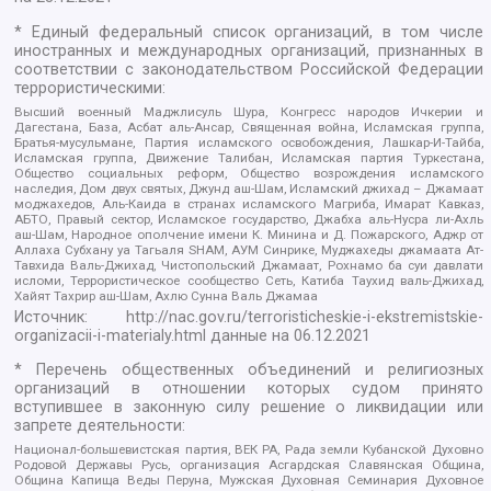
* Единый федеральный список организаций, в том числе
иностранных и международных организаций, признанных в
соответствии с законодательством Российской Федерации
террористическими:
Высший военный Маджлисуль Шура, Конгресс народов Ичкерии и
Дагестана, База, Асбат аль-Ансар, Священная война, Исламская группа,
Братья-мусульмане, Партия исламского освобождения, Лашкар-И-Тайба,
Исламская группа, Движение Талибан, Исламская партия Туркестана,
Общество социальных реформ, Общество возрождения исламского
наследия, Дом двух святых, Джунд аш-Шам, Исламский джихад – Джамаат
моджахедов, Аль-Каида в странах исламского Магриба, Имарат Кавказ,
АБТО, Правый сектор, Исламское государство, Джабха аль-Нусра ли-Ахль
аш-Шам, Народное ополчение имени К. Минина и Д. Пожарского, Аджр от
Аллаха Субхану уа Тагьаля SHAM, АУМ Синрике, Муджахеды джамаата Ат-
Тавхида Валь-Джихад, Чистопольский Джамаат, Рохнамо ба суи давлати
исломи, Террористическое сообщество Сеть, Катиба Таухид валь-Джихад,
Хайят Тахрир аш-Шам, Ахлю Сунна Валь Джамаа
Источник:
http://nac.gov.ru/terroristicheskie-i-ekstremistskie-
organizacii-i-materialy.html
данные на
06.12.2021
* Перечень общественных объединений и религиозных
организаций в отношении которых судом принято
вступившее в законную силу решение о ликвидации или
запрете деятельности:
Национал-большевистская партия, ВЕК РА, Рада земли Кубанской Духовно
Родовой Державы Русь, организация Асгардская Славянская Община,
Община Капища Веды Перуна, Мужская Духовная Семинария Духовное