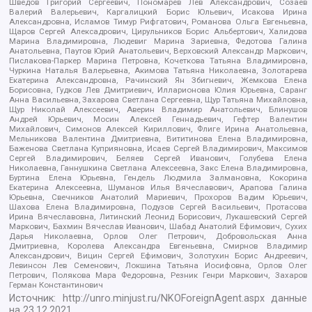
Шведов Григорий Сергеевич, Пономарев Лев Александрович, Созаев
Валерий Валерьевич, Каргалицкий Борис Юльевич, Исакова Ирина
Александровна, Исламов Тимур Рифгатович, Романова Ольга Евгеньевна,
Щаров Сергей Алексадрович, Цирульников Борис Альбертович, Халидова
Марина Владимировна, Людевиг Марина Зариевна, Федотова Галина
Анатольевна, Паутов Юрий Анатольевич, Верховский Александр Маркович,
Пислакова-Паркер Марина Петровна, Кочеткова Татьяна Владимировна,
Чуркина Наталья Валерьевна, Акимова Татьяна Николаевна, Золотарева
Екатерина Александровна, Рачинский Ян Збигневич, Жемкова Елена
Борисовна, Гудков Лев Дмитриевич, Илларионова Юлия Юрьевна, Саранг
Анна Васильевна, Захарова Светлана Сергеевна, Щур Татьяна Михайловна,
Щур Николай Алексеевич, Аверин Владимир Анатольевич, Блинушов
Андрей Юрьевич, Мосин Алексей Геннадьевич, Гефтер Валентин
Михайлович, Симонов Алексей Кириллович, Флиге Ирина Анатольевна,
Мельникова Валентина Дмитриевна, Вититинова Елена Владимировна,
Баженова Светлана Куприяновна, Исаев Сергей Владимирович, Максимов
Сергей Владимирович, Беляев Сергей Иванович, Голубева Елена
Николаевна, Ганнушкина Светлана Алексеевна, Закс Елена Владимировна,
Буртина Елена Юрьевна, Гендель Людмила Залмановна, Кокорина
Екатерина Алексеевна, Шуманов Илья Вячеславович, Арапова Галина
Юрьевна, Свечников Анатолий Мариевич, Прохоров Вадим Юрьевич,
Шахова Елена Владимировна, Подузов Сергей Васильевич, Протасова
Ирина Вячеславовна, Литинский Леонид Борисович, Лукашевский Сергей
Маркович, Бахмин Вячеслав Иванович, Шабад Анатолий Ефимович, Сухих
Дарья Николаевна, Орлов Олег Петрович, Добровольская Анна
Дмитриевна, Королева Александра Евгеньевна, Смирнов Владимир
Александрович, Вицин Сергей Ефимович, Золотухин Борис Андреевич,
Левинсон Лев Семенович, Локшина Татьяна Иосифовна, Орлов Олег
Петрович, Полякова Мара Федоровна, Резник Генри Маркович, Захаров
Герман Константинович
Источник:
http://unro.minjust.ru/NKOForeignAgent.aspx
данные
на
23.12.2021