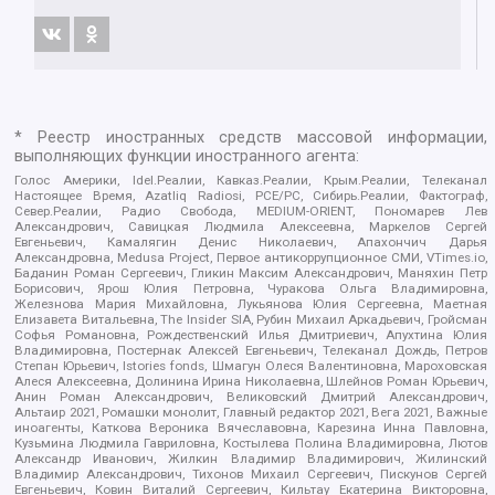
* Реестр иностранных средств массовой информации,
выполняющих функции иностранного агента:
Голос Америки, Idel.Реалии, Кавказ.Реалии, Крым.Реалии, Телеканал
Настоящее Время, Azatliq Radiosi, PCE/PC, Сибирь.Реалии, Фактограф,
Север.Реалии, Радио Свобода, MEDIUM-ORIENT, Пономарев Лев
Александрович, Савицкая Людмила Алексеевна, Маркелов Сергей
Евгеньевич, Камалягин Денис Николаевич, Апахончич Дарья
Александровна, Medusa Project, Первое антикоррупционное СМИ, VTimes.io,
Баданин Роман Сергеевич, Гликин Максим Александрович, Маняхин Петр
Борисович, Ярош Юлия Петровна, Чуракова Ольга Владимировна,
Железнова Мария Михайловна, Лукьянова Юлия Сергеевна, Маетная
Елизавета Витальевна, The Insider SIA, Рубин Михаил Аркадьевич, Гройсман
Софья Романовна, Рождественский Илья Дмитриевич, Апухтина Юлия
Владимировна, Постернак Алексей Евгеньевич, Телеканал Дождь, Петров
Степан Юрьевич, Istories fonds, Шмагун Олеся Валентиновна, Мароховская
Алеся Алексеевна, Долинина Ирина Николаевна, Шлейнов Роман Юрьевич,
Анин Роман Александрович, Великовский Дмитрий Александрович,
Альтаир 2021, Ромашки монолит, Главный редактор 2021, Вега 2021, Важные
иноагенты, Каткова Вероника Вячеславовна, Карезина Инна Павловна,
Кузьмина Людмила Гавриловна, Костылева Полина Владимировна, Лютов
Александр Иванович, Жилкин Владимир Владимирович, Жилинский
Владимир Александрович, Тихонов Михаил Сергеевич, Пискунов Сергей
Евгеньевич, Ковин Виталий Сергеевич, Кильтау Екатерина Викторовна,