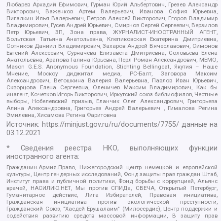
Любарев Аркадий Ефимович, Гурман Юрий Альбертович, Грезев Александр
Викторович, Важенков Артем Валерьевич, Иванова София Юрьевна,
Пигалкин Илья Валерьевич, Петров Алексей Викторович, Егоров Владимир
Владимирович, Гусев Андрей Юрьевич, Смирнов Сергей Сергеевич, Верзилов
Петр Юрьевич, ЗП, Зона права, ЖУРНАЛИСТ-ИНОСТРАННЫЙ АГЕНТ,
Вольтская Татьяна Анатольевна, Клепиковская Екатерина Дмитриевна,
Сотников Даниил Владимирович, Захаров Андрей Вячеславович, Симонов
Евгений Алексеевич, Сурначева Елизавета Дмитриевна, Соловьева Елена
Анатольевна, Арапова Галина Юрьевна, Перл Роман Александрович, МЕМО,
Mason G.E.S. Anonymous Foundation, Stichting Bellingcat, Якутия – Наше
Мнение, Москоу диджитал медиа, РС-Балт, Заговора Максим
Александрович, Ветошкина Валерия Валерьевна, Павлов Иван Юрьевич,
Скворцова Елена Сергеевна, Оленичев Максим Владимирович, Как бы
инагент, Кочетков Игорь Викторович, Иркутский союз библиофилов, Честные
выборы, Нобелевский призыв, Еланчик Олег Александрович, Григорьева
Алина Александровна, Григорьев Андрей Валерьевич , Гималова Регина
Эмилевна, Хисамова Регина Фаритовна
Источник:
https://minjust.gov.ru/ru/documents/7755/
данные на
03.12.2021
* Сведения реестра НКО, выполняющих функции
иностранного агента:
Гражданин.Армия.Право, Нижегородский центр немецкой и европейской
культуры, Центр гендерных исследований, Фонд защиты прав граждан Штаб,
Институт права и публичной политики, Фонд борьбы с коррупцией, Альянс
врачей, НАСИЛИЮ.НЕТ, Мы против СПИДа, СВЕЧА, Открытый Петербург,
Гуманитарное действие, Лига Избирателей, Правовая инициатива,
Гражданская инициатива против экологической преступности,
Гражданский Союз, "Хасдей Ерушалаим" (Милосердие), Центр поддержки и
содействия развитию средств массовой информации, В защиту прав