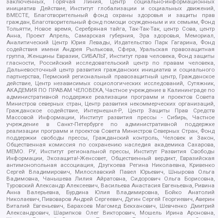
заключенных, Горячая Линия, Центр социально-информационных
инициатив Действие, Институт глобализации и социальных движений,
ВМЕСТЕ, Благотворительный фонд охраны здоровья и защиты прав
граждан, Благотворительный фонд помощи осужденным и их семьям, Фонд
Тольятти, Новое время, Серебряная тайга, Так-Так-Так, центр Сова, центр
Анна, Проект Апрель, Самарская губерния, Эра здоровья, Мемориал,
Аналитический Центр Юрия Левады, Издательство Парк Гагарина, Фонд
содействия имени Андрея Рылькова, Сфера, Уральская правозащитная
группа, Женщины Евразии, СИБАЛЬТ, Институт прав человека, Фонд защиты
гласности, Российский исследовательский центр по правам человека,
Дальневосточный центр развития гражданских инициатив и социального
партнерства, Пермский региональный правозащитный центр, Гражданское
действие, Центр независимых социологических исследований, Сутяжник,
АКАДЕМИЯ ПО ПРАВАМ ЧЕЛОВЕКА, Частное учреждение в Калининграде по
административной поддержке реализации программ и проектов Совета
Министров северных стран, Центр развития некоммерческих организаций,
Гражданское содействие, Интернешнл-Р, Центр Защиты Прав Средств
Массовой Информации, Институт развития прессы - Сибирь, Частное
учреждение в Санкт-Петербурге по административной поддержке
реализации программ и проектов Совета Министров Северных Стран, Фонд
поддержки свободы прессы, Гражданский контроль, Человек и Закон,
Общественная комиссия по сохранению наследия академика Сахарова,
МЕМО. РУ, Институт региональной прессы, Институт Развития Свободы
Информации, Экозащита!-Женсовет, Общественный вердикт, Евразийская
антимонопольная ассоциация, Дзугкоева Регина Николаевна, Кривенко
Сергей Владимирович, Милославский Павел Юрьевич, Шнырова Ольга
Вадимовна, Чанышева Лилия Айратовна, Сидорович Ольга Борисовна,
Туровский Александр Алексеевич, Васильева Анастасия Евгеньевна, Ривина
Анна Валерьевна, Бурдина Юлия Владимировна, Бойко Анатолий
Николаевич, Пивоваров Андрей Сергеевич, Дугин Сергей Георгиевич, Аверин
Виталий Евгеньевич, Барахоев Магомед Бекханович, Шевченко Дмитрий
Александрович, Шарипков Олег Викторович, Мошель Ирина Ароновна,