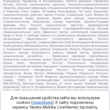
Учреждение, Нурджулар, К Богодержавию, Таблиги Джамаат, Свидетели
Иеговы, Русское национальное единство, Национал-социалистическое
общество, Джамаат мувахидов, Объединенный Вилайат Кабарды, Балкарии
и Карачая, Союз славян, Ат-Такфир Валь-Хиджра, Пит Буль, Национал-
социалистическая рабочая партия России, Славянский союз, Формат-18,
Благородный Орден Дьявола, Армия воли народа, Национальная
Социалистическая Инициатива города Череповца, Духовно-Родовая
Держава Русь, Русское национальное единство, Древнерусской
Инглистической церкви Православных Староверов-Инглингов, Русский
общенациональный союз, Движение против нелегальной иммиграции,
Кровь и Честь, О свободе совести и о религиозных объединениях, Омская
организация общественного политического движения Русское
национальное единство, Северное Братство, Клуб Болельщиков Футбольного
Клуба Динамо, Файзрахманисты, Мусульманская религиозная организация
п. Боровский Тюменского района Тюменской области, Община Коренного
Русского народа Щелковского района, Правый сектор, Украинская
национальная ассамблея – Украинская народная самооборона,
Украинская повстанческая армия, Тризуб им. Степана Бандеры, Братство,
Белый Крест, Misanthropic division, Религиозное объединение
последователей инглиизма, Народная Социальная Инициатива, TulaSkins,
Этнополитическое объединение Русские, Русское национальное
объединение Атака, Мечеть Мирмамеда, Община Коренного Русского
народа г. Астрахани, ВОЛЯ, Меджлис крымскотатарского народа, Рубеж
Севера, ТОЙС, О противодействии экстремистской деятельности,
РЕВТАТПОД, Артподготовка, Штольц, В честь иконы Божией Матери
Державная, Сектор 16, Независимость, Фирма, Молодежная правозащитная
группа МПГ, Курсом Правды и Единения, Каракольская инициативная
группа, Автоград Крю, Союз Славянских Сил Руси, Алля-Аят,
Благотворительный пансионат Ак Умут, Русская республика Русь,
Для повышения удобства сайта мы используем
Арестантское уголовное единство, Башкорт, Нация и свобода, W.H.С., Фалунь
cookies (
подробнее
). К сайту подключены
Дафа, Иртыш Ultras, Русский Патриотический клуб-Новокузнецк/РПК,
сервисы Yandex.Metrika, LiveInternet, top.mail.ru,
Сибирский державный союз, Фонд борьбы с коррупцией, Фонд защиты прав