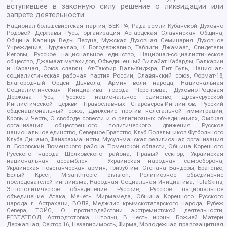
вступившее в законную силу решение о ликвидации или
запрете деятельности:
Национал-большевистская партия, ВЕК РА, Рада земли Кубанской Духовно
Родовой Державы Русь, организация Асгардская Славянская Община,
Община Капища Веды Перуна, Мужская Духовная Семинария Духовное
Учреждение, Нурджулар, К Богодержавию, Таблиги Джамаат, Свидетели
Иеговы, Русское национальное единство, Национал-социалистическое
общество, Джамаат мувахидов, Объединенный Вилайат Кабарды, Балкарии
и Карачая, Союз славян, Ат-Такфир Валь-Хиджра, Пит Буль, Национал-
социалистическая рабочая партия России, Славянский союз, Формат-18,
Благородный Орден Дьявола, Армия воли народа, Национальная
Социалистическая Инициатива города Череповца, Духовно-Родовая
Держава Русь, Русское национальное единство, Древнерусской
Инглистической церкви Православных Староверов-Инглингов, Русский
общенациональный союз, Движение против нелегальной иммиграции,
Кровь и Честь, О свободе совести и о религиозных объединениях, Омская
организация общественного политического движения Русское
национальное единство, Северное Братство, Клуб Болельщиков Футбольного
Клуба Динамо, Файзрахманисты, Мусульманская религиозная организация
п. Боровский Тюменского района Тюменской области, Община Коренного
Русского народа Щелковского района, Правый сектор, Украинская
национальная ассамблея – Украинская народная самооборона,
Украинская повстанческая армия, Тризуб им. Степана Бандеры, Братство,
Белый Крест, Misanthropic division, Религиозное объединение
последователей инглиизма, Народная Социальная Инициатива, TulaSkins,
Этнополитическое объединение Русские, Русское национальное
объединение Атака, Мечеть Мирмамеда, Община Коренного Русского
народа г. Астрахани, ВОЛЯ, Меджлис крымскотатарского народа, Рубеж
Севера, ТОЙС, О противодействии экстремистской деятельности,
РЕВТАТПОД, Артподготовка, Штольц, В честь иконы Божией Матери
Державная, Сектор 16, Независимость, Фирма, Молодежная правозащитная