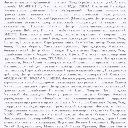
Институт права и публичной политики, Фонд борьбы с коррупцией, Альянс
врачей, НАСИЛИЮ.НЕТ, Мы против СПИДа, СВЕЧА, Открытый Петербург,
Гуманитарное действие, Лига Избирателей, Правовая инициатива,
Гражданская инициатива против экологической преступности,
Гражданский Союз, "Хасдей Ерушалаим" (Милосердие), Центр поддержки и
содействия развитию средств массовой информации, В защиту прав
заключенных, Горячая Линия, Центр социально-информационных
инициатив Действие, Институт глобализации и социальных движений,
ВМЕСТЕ, Благотворительный фонд охраны здоровья и защиты прав
граждан, Благотворительный фонд помощи осужденным и их семьям, Фонд
Тольятти, Новое время, Серебряная тайга, Так-Так-Так, центр Сова, центр
Анна, Проект Апрель, Самарская губерния, Эра здоровья, Мемориал,
Аналитический Центр Юрия Левады, Издательство Парк Гагарина, Фонд
содействия имени Андрея Рылькова, Сфера, Уральская правозащитная
группа, Женщины Евразии, СИБАЛЬТ, Институт прав человека, Фонд защиты
гласности, Российский исследовательский центр по правам человека,
Дальневосточный центр развития гражданских инициатив и социального
партнерства, Пермский региональный правозащитный центр, Гражданское
действие, Центр независимых социологических исследований, Сутяжник,
АКАДЕМИЯ ПО ПРАВАМ ЧЕЛОВЕКА, Частное учреждение в Калининграде по
административной поддержке реализации программ и проектов Совета
Министров северных стран, Центр развития некоммерческих организаций,
Гражданское содействие, Интернешнл-Р, Центр Защиты Прав Средств
Массовой Информации, Институт развития прессы - Сибирь, Частное
учреждение в Санкт-Петербурге по административной поддержке
реализации программ и проектов Совета Министров Северных Стран, Фонд
поддержки свободы прессы, Гражданский контроль, Человек и Закон,
Общественная комиссия по сохранению наследия академика Сахарова,
МЕМО. РУ, Институт региональной прессы, Институт Развития Свободы
Информации, Экозащита!-Женсовет, Общественный вердикт, Евразийская
антимонопольная ассоциация, Дзугкоева Регина Николаевна, Кривенко
Сергей Владимирович, Милославский Павел Юрьевич, Шнырова Ольга