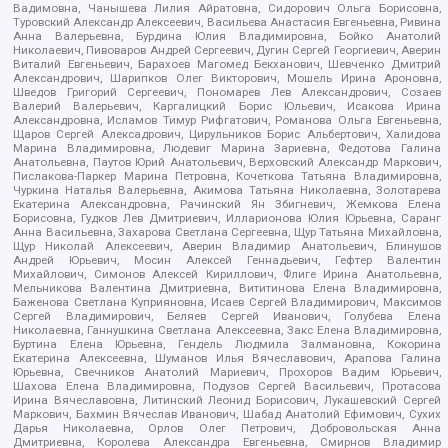
Вадимовна, Чанышева Лилия Айратовна, Сидорович Ольга Борисовна,
Туровский Александр Алексеевич, Васильева Анастасия Евгеньевна, Ривина
Анна Валерьевна, Бурдина Юлия Владимировна, Бойко Анатолий
Николаевич, Пивоваров Андрей Сергеевич, Дугин Сергей Георгиевич, Аверин
Виталий Евгеньевич, Барахоев Магомед Бекханович, Шевченко Дмитрий
Александрович, Шарипков Олег Викторович, Мошель Ирина Ароновна,
Шведов Григорий Сергеевич, Пономарев Лев Александрович, Созаев
Валерий Валерьевич, Каргалицкий Борис Юльевич, Исакова Ирина
Александровна, Исламов Тимур Рифгатович, Романова Ольга Евгеньевна,
Щаров Сергей Алексадрович, Цирульников Борис Альбертович, Халидова
Марина Владимировна, Людевиг Марина Зариевна, Федотова Галина
Анатольевна, Паутов Юрий Анатольевич, Верховский Александр Маркович,
Пислакова-Паркер Марина Петровна, Кочеткова Татьяна Владимировна,
Чуркина Наталья Валерьевна, Акимова Татьяна Николаевна, Золотарева
Екатерина Александровна, Рачинский Ян Збигневич, Жемкова Елена
Борисовна, Гудков Лев Дмитриевич, Илларионова Юлия Юрьевна, Саранг
Анна Васильевна, Захарова Светлана Сергеевна, Щур Татьяна Михайловна,
Щур Николай Алексеевич, Аверин Владимир Анатольевич, Блинушов
Андрей Юрьевич, Мосин Алексей Геннадьевич, Гефтер Валентин
Михайлович, Симонов Алексей Кириллович, Флиге Ирина Анатольевна,
Мельникова Валентина Дмитриевна, Вититинова Елена Владимировна,
Баженова Светлана Куприяновна, Исаев Сергей Владимирович, Максимов
Сергей Владимирович, Беляев Сергей Иванович, Голубева Елена
Николаевна, Ганнушкина Светлана Алексеевна, Закс Елена Владимировна,
Буртина Елена Юрьевна, Гендель Людмила Залмановна, Кокорина
Екатерина Алексеевна, Шуманов Илья Вячеславович, Арапова Галина
Юрьевна, Свечников Анатолий Мариевич, Прохоров Вадим Юрьевич,
Шахова Елена Владимировна, Подузов Сергей Васильевич, Протасова
Ирина Вячеславовна, Литинский Леонид Борисович, Лукашевский Сергей
Маркович, Бахмин Вячеслав Иванович, Шабад Анатолий Ефимович, Сухих
Дарья Николаевна, Орлов Олег Петрович, Добровольская Анна
Дмитриевна, Королева Александра Евгеньевна, Смирнов Владимир