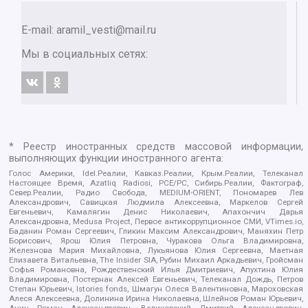
E-mail:
aramil_vesti@mail.ru
Мы в социальных сетях:
* Реестр иностранных средств массовой информации,
выполняющих функции иностранного агента:
Голос Америки, Idel.Реалии, Кавказ.Реалии, Крым.Реалии, Телеканал
Настоящее Время, Azatliq Radiosi, PCE/PC, Сибирь.Реалии, Фактограф,
Север.Реалии, Радио Свобода, MEDIUM-ORIENT, Пономарев Лев
Александрович, Савицкая Людмила Алексеевна, Маркелов Сергей
Евгеньевич, Камалягин Денис Николаевич, Апахончич Дарья
Александровна, Medusa Project, Первое антикоррупционное СМИ, VTimes.io,
Баданин Роман Сергеевич, Гликин Максим Александрович, Маняхин Петр
Борисович, Ярош Юлия Петровна, Чуракова Ольга Владимировна,
Железнова Мария Михайловна, Лукьянова Юлия Сергеевна, Маетная
Елизавета Витальевна, The Insider SIA, Рубин Михаил Аркадьевич, Гройсман
Софья Романовна, Рождественский Илья Дмитриевич, Апухтина Юлия
Владимировна, Постернак Алексей Евгеньевич, Телеканал Дождь, Петров
Степан Юрьевич, Istories fonds, Шмагун Олеся Валентиновна, Мароховская
Алеся Алексеевна, Долинина Ирина Николаевна, Шлейнов Роман Юрьевич,
Анин Роман Александрович, Великовский Дмитрий Александрович,