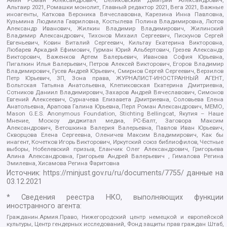
Альтаир 2021, Ромашки монолит, Главный редактор 2021, Вега 2021, Важные
иноагенты, Каткова Вероника Вячеславовна, Карезина Инна Павловна,
Кузьмина Людмила Гавриловна, Костылева Полина Владимировна, Лютов
Александр Иванович, Жилкин Владимир Владимирович, Жилинский
Владимир Александрович, Тихонов Михаил Сергеевич, Пискунов Сергей
Евгеньевич, Ковин Виталий Сергеевич, Кильтау Екатерина Викторовна,
Любарев Аркадий Ефимович, Гурман Юрий Альбертович, Грезев Александр
Викторович, Важенков Артем Валерьевич, Иванова София Юрьевна,
Пигалкин Илья Валерьевич, Петров Алексей Викторович, Егоров Владимир
Владимирович, Гусев Андрей Юрьевич, Смирнов Сергей Сергеевич, Верзилов
Петр Юрьевич, ЗП, Зона права, ЖУРНАЛИСТ-ИНОСТРАННЫЙ АГЕНТ,
Вольтская Татьяна Анатольевна, Клепиковская Екатерина Дмитриевна,
Сотников Даниил Владимирович, Захаров Андрей Вячеславович, Симонов
Евгений Алексеевич, Сурначева Елизавета Дмитриевна, Соловьева Елена
Анатольевна, Арапова Галина Юрьевна, Перл Роман Александрович, МЕМО,
Mason G.E.S. Anonymous Foundation, Stichting Bellingcat, Якутия – Наше
Мнение, Москоу диджитал медиа, РС-Балт, Заговора Максим
Александрович, Ветошкина Валерия Валерьевна, Павлов Иван Юрьевич,
Скворцова Елена Сергеевна, Оленичев Максим Владимирович, Как бы
инагент, Кочетков Игорь Викторович, Иркутский союз библиофилов, Честные
выборы, Нобелевский призыв, Еланчик Олег Александрович, Григорьева
Алина Александровна, Григорьев Андрей Валерьевич , Гималова Регина
Эмилевна, Хисамова Регина Фаритовна
Источник:
https://minjust.gov.ru/ru/documents/7755/
данные на
03.12.2021
* Сведения реестра НКО, выполняющих функции
иностранного агента:
Гражданин.Армия.Право, Нижегородский центр немецкой и европейской
культуры, Центр гендерных исследований, Фонд защиты прав граждан Штаб,