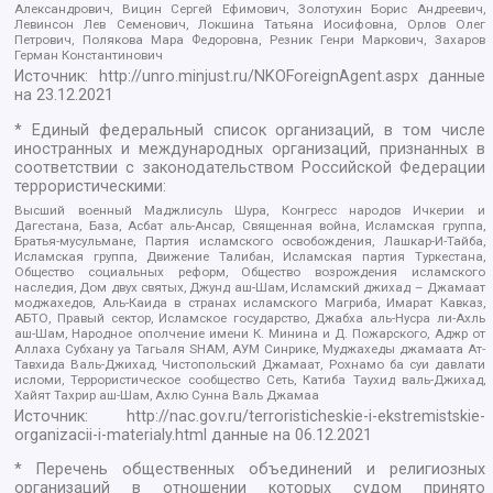
Александрович, Вицин Сергей Ефимович, Золотухин Борис Андреевич,
Левинсон Лев Семенович, Локшина Татьяна Иосифовна, Орлов Олег
Петрович, Полякова Мара Федоровна, Резник Генри Маркович, Захаров
Герман Константинович
Источник:
http://unro.minjust.ru/NKOForeignAgent.aspx
данные
на
23.12.2021
* Единый федеральный список организаций, в том числе
иностранных и международных организаций, признанных в
соответствии с законодательством Российской Федерации
террористическими:
Высший военный Маджлисуль Шура, Конгресс народов Ичкерии и
Дагестана, База, Асбат аль-Ансар, Священная война, Исламская группа,
Братья-мусульмане, Партия исламского освобождения, Лашкар-И-Тайба,
Исламская группа, Движение Талибан, Исламская партия Туркестана,
Общество социальных реформ, Общество возрождения исламского
наследия, Дом двух святых, Джунд аш-Шам, Исламский джихад – Джамаат
моджахедов, Аль-Каида в странах исламского Магриба, Имарат Кавказ,
АБТО, Правый сектор, Исламское государство, Джабха аль-Нусра ли-Ахль
аш-Шам, Народное ополчение имени К. Минина и Д. Пожарского, Аджр от
Аллаха Субхану уа Тагьаля SHAM, АУМ Синрике, Муджахеды джамаата Ат-
Тавхида Валь-Джихад, Чистопольский Джамаат, Рохнамо ба суи давлати
исломи, Террористическое сообщество Сеть, Катиба Таухид валь-Джихад,
Хайят Тахрир аш-Шам, Ахлю Сунна Валь Джамаа
Источник:
http://nac.gov.ru/terroristicheskie-i-ekstremistskie-
organizacii-i-materialy.html
данные на
06.12.2021
* Перечень общественных объединений и религиозных
организаций в отношении которых судом принято