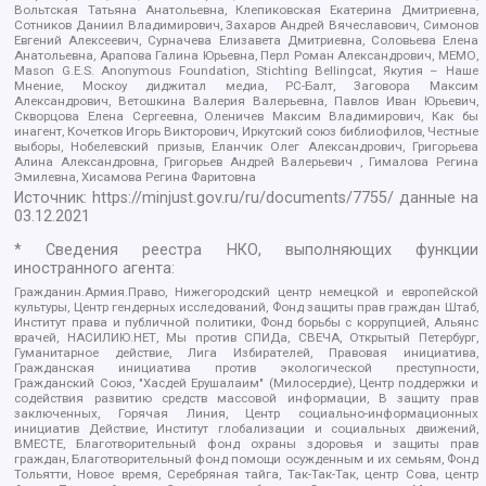
Вольтская Татьяна Анатольевна, Клепиковская Екатерина Дмитриевна,
Сотников Даниил Владимирович, Захаров Андрей Вячеславович, Симонов
Евгений Алексеевич, Сурначева Елизавета Дмитриевна, Соловьева Елена
Анатольевна, Арапова Галина Юрьевна, Перл Роман Александрович, МЕМО,
Mason G.E.S. Anonymous Foundation, Stichting Bellingcat, Якутия – Наше
Мнение, Москоу диджитал медиа, РС-Балт, Заговора Максим
Александрович, Ветошкина Валерия Валерьевна, Павлов Иван Юрьевич,
Скворцова Елена Сергеевна, Оленичев Максим Владимирович, Как бы
инагент, Кочетков Игорь Викторович, Иркутский союз библиофилов, Честные
выборы, Нобелевский призыв, Еланчик Олег Александрович, Григорьева
Алина Александровна, Григорьев Андрей Валерьевич , Гималова Регина
Эмилевна, Хисамова Регина Фаритовна
Источник:
https://minjust.gov.ru/ru/documents/7755/
данные на
03.12.2021
* Сведения реестра НКО, выполняющих функции
иностранного агента:
Гражданин.Армия.Право, Нижегородский центр немецкой и европейской
культуры, Центр гендерных исследований, Фонд защиты прав граждан Штаб,
Институт права и публичной политики, Фонд борьбы с коррупцией, Альянс
врачей, НАСИЛИЮ.НЕТ, Мы против СПИДа, СВЕЧА, Открытый Петербург,
Гуманитарное действие, Лига Избирателей, Правовая инициатива,
Гражданская инициатива против экологической преступности,
Гражданский Союз, "Хасдей Ерушалаим" (Милосердие), Центр поддержки и
содействия развитию средств массовой информации, В защиту прав
заключенных, Горячая Линия, Центр социально-информационных
инициатив Действие, Институт глобализации и социальных движений,
ВМЕСТЕ, Благотворительный фонд охраны здоровья и защиты прав
граждан, Благотворительный фонд помощи осужденным и их семьям, Фонд
Тольятти, Новое время, Серебряная тайга, Так-Так-Так, центр Сова, центр