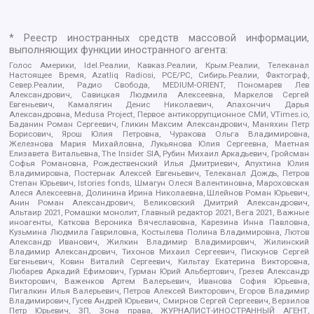
* Реестр иностранных средств массовой информации,
выполняющих функции иностранного агента:
Голос Америки, Idel.Реалии, Кавказ.Реалии, Крым.Реалии, Телеканал
Настоящее Время, Azatliq Radiosi, PCE/PC, Сибирь.Реалии, Фактограф,
Север.Реалии, Радио Свобода, MEDIUM-ORIENT, Пономарев Лев
Александрович, Савицкая Людмила Алексеевна, Маркелов Сергей
Евгеньевич, Камалягин Денис Николаевич, Апахончич Дарья
Александровна, Medusa Project, Первое антикоррупционное СМИ, VTimes.io,
Баданин Роман Сергеевич, Гликин Максим Александрович, Маняхин Петр
Борисович, Ярош Юлия Петровна, Чуракова Ольга Владимировна,
Железнова Мария Михайловна, Лукьянова Юлия Сергеевна, Маетная
Елизавета Витальевна, The Insider SIA, Рубин Михаил Аркадьевич, Гройсман
Софья Романовна, Рождественский Илья Дмитриевич, Апухтина Юлия
Владимировна, Постернак Алексей Евгеньевич, Телеканал Дождь, Петров
Степан Юрьевич, Istories fonds, Шмагун Олеся Валентиновна, Мароховская
Алеся Алексеевна, Долинина Ирина Николаевна, Шлейнов Роман Юрьевич,
Анин Роман Александрович, Великовский Дмитрий Александрович,
Альтаир 2021, Ромашки монолит, Главный редактор 2021, Вега 2021, Важные
иноагенты, Каткова Вероника Вячеславовна, Карезина Инна Павловна,
Кузьмина Людмила Гавриловна, Костылева Полина Владимировна, Лютов
Александр Иванович, Жилкин Владимир Владимирович, Жилинский
Владимир Александрович, Тихонов Михаил Сергеевич, Пискунов Сергей
Евгеньевич, Ковин Виталий Сергеевич, Кильтау Екатерина Викторовна,
Любарев Аркадий Ефимович, Гурман Юрий Альбертович, Грезев Александр
Викторович, Важенков Артем Валерьевич, Иванова София Юрьевна,
Пигалкин Илья Валерьевич, Петров Алексей Викторович, Егоров Владимир
Владимирович, Гусев Андрей Юрьевич, Смирнов Сергей Сергеевич, Верзилов
Петр Юрьевич, ЗП, Зона права, ЖУРНАЛИСТ-ИНОСТРАННЫЙ АГЕНТ,