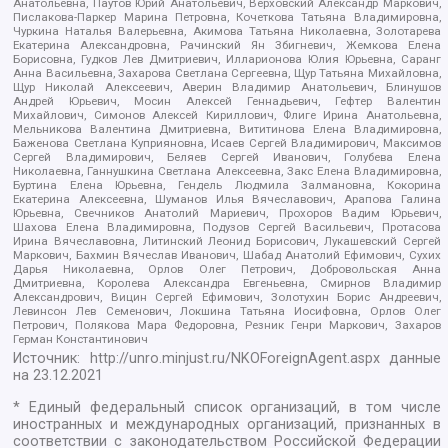
Анатольевна, Паутов Юрий Анатольевич, Верховский Александр Маркович,
Пислакова-Паркер Марина Петровна, Кочеткова Татьяна Владимировна,
Чуркина Наталья Валерьевна, Акимова Татьяна Николаевна, Золотарева
Екатерина Александровна, Рачинский Ян Збигневич, Жемкова Елена
Борисовна, Гудков Лев Дмитриевич, Илларионова Юлия Юрьевна, Саранг
Анна Васильевна, Захарова Светлана Сергеевна, Щур Татьяна Михайловна,
Щур Николай Алексеевич, Аверин Владимир Анатольевич, Блинушов
Андрей Юрьевич, Мосин Алексей Геннадьевич, Гефтер Валентин
Михайлович, Симонов Алексей Кириллович, Флиге Ирина Анатольевна,
Мельникова Валентина Дмитриевна, Вититинова Елена Владимировна,
Баженова Светлана Куприяновна, Исаев Сергей Владимирович, Максимов
Сергей Владимирович, Беляев Сергей Иванович, Голубева Елена
Николаевна, Ганнушкина Светлана Алексеевна, Закс Елена Владимировна,
Буртина Елена Юрьевна, Гендель Людмила Залмановна, Кокорина
Екатерина Алексеевна, Шуманов Илья Вячеславович, Арапова Галина
Юрьевна, Свечников Анатолий Мариевич, Прохоров Вадим Юрьевич,
Шахова Елена Владимировна, Подузов Сергей Васильевич, Протасова
Ирина Вячеславовна, Литинский Леонид Борисович, Лукашевский Сергей
Маркович, Бахмин Вячеслав Иванович, Шабад Анатолий Ефимович, Сухих
Дарья Николаевна, Орлов Олег Петрович, Добровольская Анна
Дмитриевна, Королева Александра Евгеньевна, Смирнов Владимир
Александрович, Вицин Сергей Ефимович, Золотухин Борис Андреевич,
Левинсон Лев Семенович, Локшина Татьяна Иосифовна, Орлов Олег
Петрович, Полякова Мара Федоровна, Резник Генри Маркович, Захаров
Герман Константинович
Источник:
http://unro.minjust.ru/NKOForeignAgent.aspx
данные
на
23.12.2021
* Единый федеральный список организаций, в том числе
иностранных и международных организаций, признанных в
соответствии с законодательством Российской Федерации