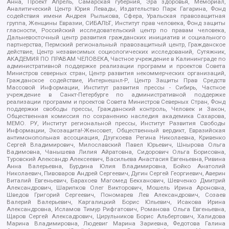
Анна, Проект Апрель, Самарская губерния, Эра здоровья, Мемориал,
Аналитический Центр Юрия Левады, Издательство Парк Гагарина, Фонд
содействия имени Андрея Рылькова, Сфера, Уральская правозащитная
группа, Женщины Евразии, СИБАЛЬТ, Институт прав человека, Фонд защиты
гласности, Российский исследовательский центр по правам человека,
Дальневосточный центр развития гражданских инициатив и социального
партнерства, Пермский региональный правозащитный центр, Гражданское
действие, Центр независимых социологических исследований, Сутяжник,
АКАДЕМИЯ ПО ПРАВАМ ЧЕЛОВЕКА, Частное учреждение в Калининграде по
административной поддержке реализации программ и проектов Совета
Министров северных стран, Центр развития некоммерческих организаций,
Гражданское содействие, Интернешнл-Р, Центр Защиты Прав Средств
Массовой Информации, Институт развития прессы - Сибирь, Частное
учреждение в Санкт-Петербурге по административной поддержке
реализации программ и проектов Совета Министров Северных Стран, Фонд
поддержки свободы прессы, Гражданский контроль, Человек и Закон,
Общественная комиссия по сохранению наследия академика Сахарова,
МЕМО. РУ, Институт региональной прессы, Институт Развития Свободы
Информации, Экозащита!-Женсовет, Общественный вердикт, Евразийская
антимонопольная ассоциация, Дзугкоева Регина Николаевна, Кривенко
Сергей Владимирович, Милославский Павел Юрьевич, Шнырова Ольга
Вадимовна, Чанышева Лилия Айратовна, Сидорович Ольга Борисовна,
Туровский Александр Алексеевич, Васильева Анастасия Евгеньевна, Ривина
Анна Валерьевна, Бурдина Юлия Владимировна, Бойко Анатолий
Николаевич, Пивоваров Андрей Сергеевич, Дугин Сергей Георгиевич, Аверин
Виталий Евгеньевич, Барахоев Магомед Бекханович, Шевченко Дмитрий
Александрович, Шарипков Олег Викторович, Мошель Ирина Ароновна,
Шведов Григорий Сергеевич, Пономарев Лев Александрович, Созаев
Валерий Валерьевич, Каргалицкий Борис Юльевич, Исакова Ирина
Александровна, Исламов Тимур Рифгатович, Романова Ольга Евгеньевна,
Щаров Сергей Алексадрович, Цирульников Борис Альбертович, Халидова
Марина Владимировна, Людевиг Марина Зариевна, Федотова Галина