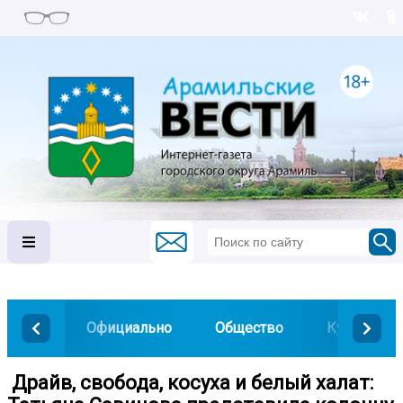
Официально
Общество
Культура
️ Драйв, свобода, косуха и белый халат: