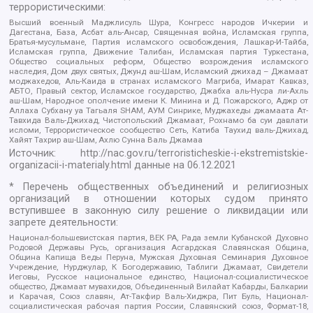
террористическими:
Высший военный Маджлисуль Шура, Конгресс народов Ичкерии и
Дагестана, База, Асбат аль-Ансар, Священная война, Исламская группа,
Братья-мусульмане, Партия исламского освобождения, Лашкар-И-Тайба,
Исламская группа, Движение Талибан, Исламская партия Туркестана,
Общество социальных реформ, Общество возрождения исламского
наследия, Дом двух святых, Джунд аш-Шам, Исламский джихад – Джамаат
моджахедов, Аль-Каида в странах исламского Магриба, Имарат Кавказ,
АБТО, Правый сектор, Исламское государство, Джабха аль-Нусра ли-Ахль
аш-Шам, Народное ополчение имени К. Минина и Д. Пожарского, Аджр от
Аллаха Субхану уа Тагьаля SHAM, АУМ Синрике, Муджахеды джамаата Ат-
Тавхида Валь-Джихад, Чистопольский Джамаат, Рохнамо ба суи давлати
исломи, Террористическое сообщество Сеть, Катиба Таухид валь-Джихад,
Хайят Тахрир аш-Шам, Ахлю Сунна Валь Джамаа
Источник:
http://nac.gov.ru/terroristicheskie-i-ekstremistskie-
organizacii-i-materialy.html
данные на
06.12.2021
* Перечень общественных объединений и религиозных
организаций в отношении которых судом принято
вступившее в законную силу решение о ликвидации или
запрете деятельности:
Национал-большевистская партия, ВЕК РА, Рада земли Кубанской Духовно
Родовой Державы Русь, организация Асгардская Славянская Община,
Община Капища Веды Перуна, Мужская Духовная Семинария Духовное
Учреждение, Нурджулар, К Богодержавию, Таблиги Джамаат, Свидетели
Иеговы, Русское национальное единство, Национал-социалистическое
общество, Джамаат мувахидов, Объединенный Вилайат Кабарды, Балкарии
и Карачая, Союз славян, Ат-Такфир Валь-Хиджра, Пит Буль, Национал-
социалистическая рабочая партия России, Славянский союз, Формат-18,