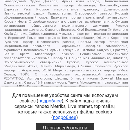
Благородный Орден Дьявола, Армия воли народа, Национальная
Социалистическая Инициатива города Череповца, Духовно-Родовая
Держава Русь, Русское национальное единство, Древнерусской
Инглистической церкви Православных Староверов-Инглингов, Русский
общенациональный союз, Движение против нелегальной иммиграции,
Кровь и Честь, О свободе совести и о религиозных объединениях, Омская
организация общественного политического движения Русское
национальное единство, Северное Братство, Клуб Болельщиков Футбольного
Клуба Динамо, Файзрахманисты, Мусульманская религиозная организация
п. Боровский Тюменского района Тюменской области, Община Коренного
Русского народа Щелковского района, Правый сектор, Украинская
национальная ассамблея – Украинская народная самооборона,
Украинская повстанческая армия, Тризуб им. Степана Бандеры, Братство,
Белый Крест, Misanthropic division, Религиозное объединение
последователей инглиизма, Народная Социальная Инициатива, TulaSkins,
Этнополитическое объединение Русские, Русское национальное
объединение Атака, Мечеть Мирмамеда, Община Коренного Русского
народа г. Астрахани, ВОЛЯ, Меджлис крымскотатарского народа, Рубеж
Севера, ТОЙС, О противодействии экстремистской деятельности,
РЕВТАТПОД, Артподготовка, Штольц, В честь иконы Божией Матери
Державная, Сектор 16, Независимость, Фирма, Молодежная правозащитная
группа МПГ, Курсом Правды и Единения, Каракольская инициативная
группа, Автоград Крю, Союз Славянских Сил Руси, Алля-Аят,
Благотворительный пансионат Ак Умут, Русская республика Русь,
Для повышения удобства сайта мы используем
Арестантское уголовное единство, Башкорт, Нация и свобода, W.H.С., Фалунь
cookies (
подробнее
). К сайту подключены
Дафа, Иртыш Ultras, Русский Патриотический клуб-Новокузнецк/РПК,
сервисы Yandex.Metrika, LiveInternet, top.mail.ru,
Сибирский державный союз, Фонд борьбы с коррупцией, Фонд защиты прав
граждан, Штабы Навального, Совет граждан СССР Прикубанского округа г.
которые также используют файлы cookies
Краснодара
(
подробнее
).
Источник:
https://minjust.gov.ru/ru/documents/7822/
данные на
08.12.2021
Я согласен/согласна