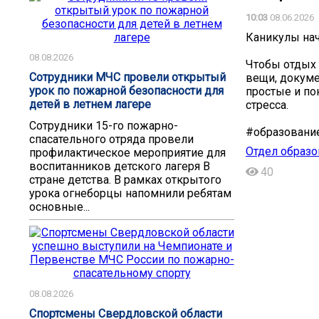
10:03
08.06.2026
Каникулы нач
08.08.2026
Чтобы отдых 
Сотрудники МЧС провели открытый
вещи, докуме
урок по пожарной безопасности для
простые и по
детей в летнем лагере
стресса.
Сотрудники 15-го пожарно-
#образовани
спасательного отряда провели
Отдел образо
профилактическое мероприятие для
воспитанников детского лагеря В
40
стране детства. В рамках открытого
урока огнеборцы напомнили ребятам
основные...
08.08.2026
Спортсмены Свердловской области