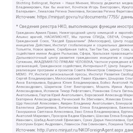
Stichting Bellingcat, Якутия – Наше Мнение, Москоу диджитал мед
Владимирович, Как бы инагент, Кочетков Игорь Викторович, Иркут
Валерьевич , Гималова Регина Эмилевна, Хисамова Регина Фаритовн
Источник:
https://minjust.gov.ru/ru/documents/7755/
данны
* Сведения реестра НКО, выполняющих функции иностра
Гражданин.Армия.Право, Нижегородский центр немецкой и европейск
Альянс врачей, НАСИЛИЮ.НЕТ, Мы против СПИДа, СВЕЧА, Открытый
Гражданский Союз, "Хасдей Ерушалаим" (Милосердие), Центр под
инициатив Действие, Институт глобализации и социальных движен
Тольятти, Новое время, Серебряная тайга, Так-Так-Так, центр Сова
содействия имени Андрея Рылькова, Сфера, Уральская правозащитна
Дальневосточный центр развития гражданских инициатив и социа
Сутяжник, АКАДЕМИЯ ПО ПРАВАМ ЧЕЛОВЕКА, Частное учреждение в Ка
организаций, Гражданское содействие, Интернешнл-Р, Центр Защиты
реализации программ и проектов Совета Министров Северных Стран
МЕМО. РУ, Институт региональной прессы, Институт Развития Своб
Сергей Владимирович, Милославский Павел Юрьевич, Шнырова Ольга
Анна Валерьевна, Бурдина Юлия Владимировна, Бойко Анатолий Ник
Александрович, Шарипков Олег Викторович, Мошель Ирина Ароно
Александровна, Исламов Тимур Рифгатович, Романова Ольга Евгень
Анатольевна, Паутов Юрий Анатольевич, Верховский Александр Марк
Екатерина Александровна, Рачинский Ян Збигневич, Жемкова Елена 
Щур Николай Алексеевич, Аверин Владимир Анатольевич, Блинушов 
Валентина Дмитриевна, Вититинова Елена Владимировна, Баженов
Ганнушкина Светлана Алексеевна, Закс Елена Владимировна, Буртин
Анатолий Мариевич, Прохоров Вадим Юрьевич, Шахова Елена Владими
Иванович, Шабад Анатолий Ефимович, Сухих Дарья Николаевна, Орл
Золотухин Борис Андреевич, Левинсон Лев Семенович, Локшина Тать
Источник:
http://unro.minjust.ru/NKOForeignAgent.aspx
дан