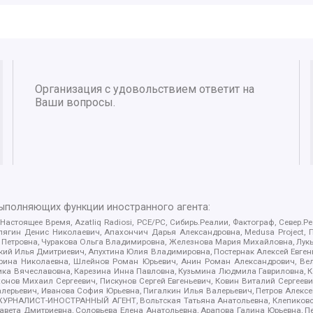
Организация с удовольствием ответит на
Ваши вопросы.
выполняющих функции иностранного агента:
 Настоящее Время, Azatliq Radiosi, PCE/PC, Сибирь.Реалии, Фактограф, Север
ягин Денис Николаевич, Апахончич Дарья Александровна, Medusa Project, П
етровна, Чуракова Ольга Владимировна, Железнова Мария Михайловна, Лукьян
й Илья Дмитриевич, Апухтина Юлия Владимировна, Постернак Алексей Евгеньев
рина Николаевна, Шлейнов Роман Юрьевич, Анин Роман Александрович, Вел
оника Вячеславовна, Карезина Инна Павловна, Кузьмина Людмила Гавриловна
ов Михаил Сергеевич, Пискунов Сергей Евгеньевич, Ковин Виталий Сергеевич
алерьевич, Иванова София Юрьевна, Пигалкин Илья Валерьевич, Петров Алексе
а, ЖУРНАЛИСТ-ИНОСТРАННЫЙ АГЕНТ, Вольтская Татьяна Анатольевна, Клепиков
авета Дмитриевна, Соловьева Елена Анатольевна, Арапова Галина Юрьевна, П