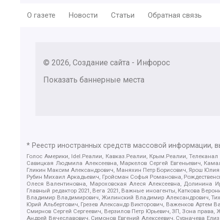
О газете
Новости
Статьи
Обратная связь
© 2026, Создание сайта - Инфорос
Показать баннерные места
* Реестр иностранных средств массовой информации, 
Голос Америки, Idel.Реалии, Кавказ.Реалии, Крым.Реалии, Телеканал
Савицкая Людмила Алексеевна, Маркелов Сергей Евгеньевич, Камал
Гликин Максим Александрович, Маняхин Петр Борисович, Ярош Юлия П
Рубин Михаил Аркадьевич, Гройсман Софья Романовна, Рождественски
Олеся Валентиновна, Мароховская Алеся Алексеевна, Долинина И
Главный редактор 2021, Вега 2021, Важные иноагенты, Каткова Вер
Владимир Владимирович, Жилинский Владимир Александрович, Тихон
Юрий Альбертович, Грезев Александр Викторович, Важенков Артем В
Смирнов Сергей Сергеевич, Верзилов Петр Юрьевич, ЗП, Зона прав
Андрей Вячеславович, Симонов Евгений Алексеевич, Сурначева Елиз