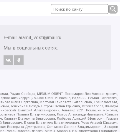
E-mail:
aramil_vesti@mail.ru
Мы в социальных сетях:
.Реалии, Радио Свобода, MEDIUM-ORIENT, Пономарев Лев Александрович,
ервое антикоррупционное СМИ, VTimes.io, Баданин Роман Сергеевич,
ова Юлия Сергеевна, Маетная Елизавета Витальевна, The Insider SIA,
ич, Телеканал Дождь, Петров Степан Юрьевич, Istories fonds, Шмагун
иковский Дмитрий Александрович, Альтаир 2021, Ромашки монолит,
, Костылева Полина Владимировна, Лютов Александр Иванович, Жилкин
, Кильтау Екатерина Викторовна, Любарев Аркадий Ефимович, Гурман
й Викторович, Егоров Владимир Владимирович, Гусев Андрей Юрьевич,
ская Екатерина Дмитриевна, Сотников Даниил Владимирович, Захаров
ерл Роман Александрович, МЕМО, Mason G.E.S. Anonymous Foundation,