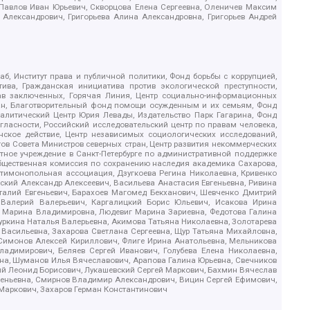
, Павлов Иван Юрьевич, Скворцова Елена Сергеевна, Оленичев Максим
 Александрович, Григорьева Алина Александровна, Григорьев Андрей
б, Институт права и публичной политики, Фонд борьбы с коррупцией,
ива, Гражданская инициатива против экологической преступности,
рав заключенных, Горячая Линия, Центр социально-информационных
дан, Благотворительный фонд помощи осужденным и их семьям, Фонд
 Аналитический Центр Юрия Левады, Издательство Парк Гагарина, Фонд
гласности, Российский исследовательский центр по правам человека,
ское действие, Центр независимых социологических исследований,
в Совета Министров северных стран, Центр развития некоммерческих
стное учреждение в Санкт-Петербурге по административной поддержке
Общественная комиссия по сохранению наследия академика Сахарова,
нтимонопольная ассоциация, Дзугкоева Регина Николаевна, Кривенко
кий Александр Алексеевич, Васильева Анастасия Евгеньевна, Ривина
италий Евгеньевич, Барахоев Магомед Бекханович, Шевченко Дмитрий
 Валерий Валерьевич, Каргалицкий Борис Юльевич, Исакова Ирина
ва Марина Владимировна, Людевиг Марина Зариевна, Федотова Галина
уркина Наталья Валерьевна, Акимова Татьяна Николаевна, Золотарева
 Васильевна, Захарова Светлана Сергеевна, Щур Татьяна Михайловна,
 Симонов Алексей Кириллович, Флиге Ирина Анатольевна, Мельникова
адимирович, Беляев Сергей Иванович, Голубева Елена Николаевна,
вна, Шуманов Илья Вячеславович, Арапова Галина Юрьевна, Свечников
ий Леонид Борисович, Лукашевский Сергей Маркович, Бахмин Вячеслав
геньевна, Смирнов Владимир Александрович, Вицин Сергей Ефимович,
 Маркович, Захаров Герман Константинович