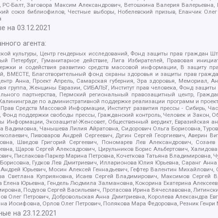
иа, РС-Балт, Заговора Максим Александрович, Ветошкина Валерия Валерьевна
ский союз библиофилов, Честные выборы, Нобелевский призыв, Еланчик Олег
а
е на
03.12.2021
нного агента:
ой культуры, Центр гендерных исследований, Фонд защиты прав граждан Шта
 Петербург, Гуманитарное действие, Лига Избирателей, Правовая инициат
держки и содействия развитию средств массовой информации, В защиту п
ий, ВМЕСТЕ, Благотворительный фонд охраны здоровья и защиты прав граж
, центр Анна, Проект Апрель, Самарская губерния, Эра здоровья, Мемориал,
я группа, Женщины Евразии, СИБАЛЬТ, Институт прав человека, Фонд защиты 
льного партнерства, Пермский региональный правозащитный центр, Граждан
лининграде по административной поддержке реализации программ и проекто
 Прав Средств Массовой Информации, Институт развития прессы - Сибирь, Ча
, Фонд поддержки свободы прессы, Гражданский контроль, Человек и Закон, 
оды Информации, Экозащита!-Женсовет, Общественный вердикт, Евразийская а
 Вадимовна, Чанышева Лилия Айратовна, Сидорович Ольга Борисовна, Туровс
олаевич, Пивоваров Андрей Сергеевич, Дугин Сергей Георгиевич, Аверин В
вна, Шведов Григорий Сергеевич, Пономарев Лев Александрович, Созаев
евна, Щаров Сергей Алексадрович, Цирульников Борис Альбертович, Халидо
ович, Пислакова-Паркер Марина Петровна, Кочеткова Татьяна Владимировна, Ч
Борисовна, Гудков Лев Дмитриевич, Илларионова Юлия Юрьевна, Саранг Анна
Андрей Юрьевич, Мосин Алексей Геннадьевич, Гефтер Валентин Михайлович,
а Светлана Куприяновна, Исаев Сергей Владимирович, Максимов Сергей Вл
а Елена Юрьевна, Гендель Людмила Залмановна, Кокорина Екатерина Алексее
ровна, Подузов Сергей Васильевич, Протасова Ирина Вячеславовна, Литинск
ов Олег Петрович, Добровольская Анна Дмитриевна, Королева Александра Ев
яна Иосифовна, Орлов Олег Петрович, Полякова Мара Федоровна, Резник Генри
ные на
23.12.2021