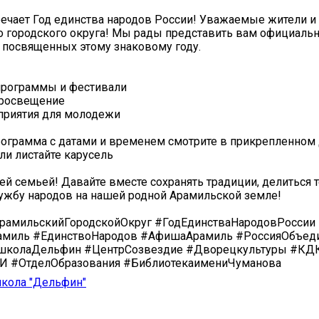
ечает Год единства народов России! Уважаемые жители и 
 городского округа! Мы рады представить вам официаль
 посвященных этому знаковому году.
программы и фестивали
просвещение
приятия для молодежи
ограмма с датами и временем смотрите в прикрепленном 
или листайте карусель
ей семьей! Давайте вместе сохранять традиции, делиться 
ужбу народов на нашей родной Арамильской земле!
рамильскийГородскойОкруг #ГодЕдинстваНародовРосси
амиль #ЕдинствоНародов #АфишаАрамиль #РоссияОбъед
школаДельфин #ЦентрСозвездие #Дворецкультуры #КД
 #ОтделОбразования #БиблиотекаимениЧуманова
школа "Дельфин"