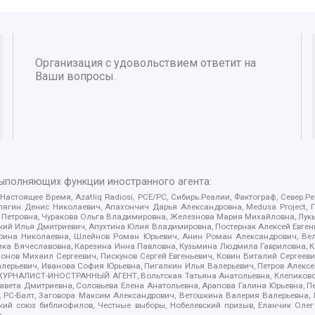
Организация с удовольствием ответит на
Ваши вопросы.
выполняющих функции иностранного агента:
 Настоящее Время, Azatliq Radiosi, PCE/PC, Сибирь.Реалии, Фактограф, Север
ягин Денис Николаевич, Апахончич Дарья Александровна, Medusa Project, П
етровна, Чуракова Ольга Владимировна, Железнова Мария Михайловна, Лукьян
й Илья Дмитриевич, Апухтина Юлия Владимировна, Постернак Алексей Евгеньев
рина Николаевна, Шлейнов Роман Юрьевич, Анин Роман Александрович, Вел
оника Вячеславовна, Карезина Инна Павловна, Кузьмина Людмила Гавриловна
ов Михаил Сергеевич, Пискунов Сергей Евгеньевич, Ковин Виталий Сергеевич
алерьевич, Иванова София Юрьевна, Пигалкин Илья Валерьевич, Петров Алексе
а, ЖУРНАЛИСТ-ИНОСТРАННЫЙ АГЕНТ, Вольтская Татьяна Анатольевна, Клепиков
авета Дмитриевна, Соловьева Елена Анатольевна, Арапова Галина Юрьевна, П
иа, РС-Балт, Заговора Максим Александрович, Ветошкина Валерия Валерьевна
ский союз библиофилов, Честные выборы, Нобелевский призыв, Еланчик Олег
а