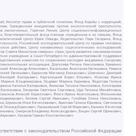
б, Институт права и публичной политики, Фонд борьбы с коррупцией,
ива, Гражданская инициатива против экологической преступности,
рав заключенных, Горячая Линия, Центр социально-информационных
дан, Благотворительный фонд помощи осужденным и их семьям, Фонд
 Аналитический Центр Юрия Левады, Издательство Парк Гагарина, Фонд
гласности, Российский исследовательский центр по правам человека,
ское действие, Центр независимых социологических исследований,
в Совета Министров северных стран, Центр развития некоммерческих
стное учреждение в Санкт-Петербурге по административной поддержке
Общественная комиссия по сохранению наследия академика Сахарова,
нтимонопольная ассоциация, Дзугкоева Регина Николаевна, Кривенко
кий Александр Алексеевич, Васильева Анастасия Евгеньевна, Ривина
италий Евгеньевич, Барахоев Магомед Бекханович, Шевченко Дмитрий
 Валерий Валерьевич, Каргалицкий Борис Юльевич, Исакова Ирина
ва Марина Владимировна, Людевиг Марина Зариевна, Федотова Галина
уркина Наталья Валерьевна, Акимова Татьяна Николаевна, Золотарева
 Васильевна, Захарова Светлана Сергеевна, Щур Татьяна Михайловна,
 Симонов Алексей Кириллович, Флиге Ирина Анатольевна, Мельникова
адимирович, Беляев Сергей Иванович, Голубева Елена Николаевна,
вна, Шуманов Илья Вячеславович, Арапова Галина Юрьевна, Свечников
ий Леонид Борисович, Лукашевский Сергей Маркович, Бахмин Вячеслав
геньевна, Смирнов Владимир Александрович, Вицин Сергей Ефимович,
 Маркович, Захаров Герман Константинович
оответствии с законодательством Российской Федерации