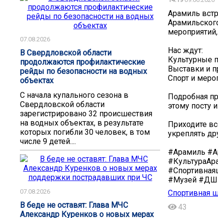
Арамиль встр
Арамильского
мероприятий,
07.08.2026
Нас ждут:
В Свердловской области
Культурные 
продолжаются профилактические
Выставки и 
рейды по безопасности на водных
Спорт и меро
объектах
С начала купального сезона в
Подробная пр
Свердловской области
этому посту 
зарегистрировано 32 происшествия
на водных объектах, в результате
Приходите вс
которых погибли 30 человек, в том
укреплять др
числе 9 детей....
#Арамиль #А
#КультураАр
#Спортивная
#Музей #ДШИ
07.08.2026
Спортивная 
В беде не оставят: Глава МЧС
43
Александр Куренков о новых мерах