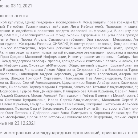
е на
03.12.2021
нного агента:
ой культуры, Центр гендерных исследований, Фонд защиты прав граждан Шта
 Петербург, Гуманитарное действие, Лига Избирателей, Правовая инициат
держки и содействия развитию средств массовой информации, В защиту п
ий, ВМЕСТЕ, Благотворительный фонд охраны здоровья и защиты прав граж
, центр Анна, Проект Апрель, Самарская губерния, Эра здоровья, Мемориал,
я группа, Женщины Евразии, СИБАЛЬТ, Институт прав человека, Фонд защиты 
льного партнерства, Пермский региональный правозащитный центр, Граждан
лининграде по административной поддержке реализации программ и проекто
 Прав Средств Массовой Информации, Институт развития прессы - Сибирь, Ча
, Фонд поддержки свободы прессы, Гражданский контроль, Человек и Закон, 
оды Информации, Экозащита!-Женсовет, Общественный вердикт, Евразийская а
 Вадимовна, Чанышева Лилия Айратовна, Сидорович Ольга Борисовна, Туровс
олаевич, Пивоваров Андрей Сергеевич, Дугин Сергей Георгиевич, Аверин В
вна, Шведов Григорий Сергеевич, Пономарев Лев Александрович, Созаев
евна, Щаров Сергей Алексадрович, Цирульников Борис Альбертович, Халидо
ович, Пислакова-Паркер Марина Петровна, Кочеткова Татьяна Владимировна, Ч
Борисовна, Гудков Лев Дмитриевич, Илларионова Юлия Юрьевна, Саранг Анна
Андрей Юрьевич, Мосин Алексей Геннадьевич, Гефтер Валентин Михайлович,
а Светлана Куприяновна, Исаев Сергей Владимирович, Максимов Сергей Вл
а Елена Юрьевна, Гендель Людмила Залмановна, Кокорина Екатерина Алексее
ровна, Подузов Сергей Васильевич, Протасова Ирина Вячеславовна, Литинск
ов Олег Петрович, Добровольская Анна Дмитриевна, Королева Александра Ев
яна Иосифовна, Орлов Олег Петрович, Полякова Мара Федоровна, Резник Генри
ные на
23.12.2021
ле иностранных и международных организаций, признанных в с