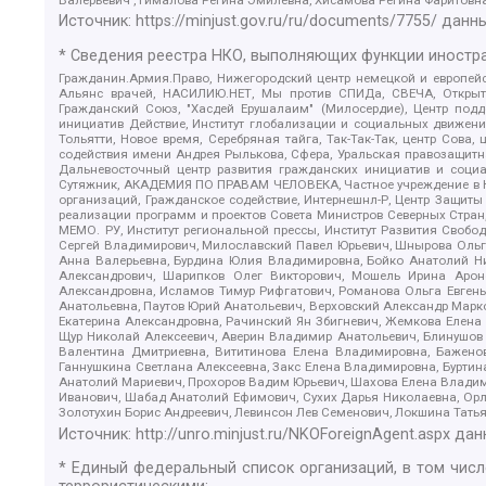
Источник:
https://minjust.gov.ru/ru/documents/7755/
данны
* Сведения реестра НКО, выполняющих функции иностра
Гражданин.Армия.Право, Нижегородский центр немецкой и европейск
Альянс врачей, НАСИЛИЮ.НЕТ, Мы против СПИДа, СВЕЧА, Открытый
Гражданский Союз, "Хасдей Ерушалаим" (Милосердие), Центр под
инициатив Действие, Институт глобализации и социальных движен
Тольятти, Новое время, Серебряная тайга, Так-Так-Так, центр Сова
содействия имени Андрея Рылькова, Сфера, Уральская правозащитна
Дальневосточный центр развития гражданских инициатив и социа
Сутяжник, АКАДЕМИЯ ПО ПРАВАМ ЧЕЛОВЕКА, Частное учреждение в Ка
организаций, Гражданское содействие, Интернешнл-Р, Центр Защиты
реализации программ и проектов Совета Министров Северных Стран
МЕМО. РУ, Институт региональной прессы, Институт Развития Своб
Сергей Владимирович, Милославский Павел Юрьевич, Шнырова Ольга
Анна Валерьевна, Бурдина Юлия Владимировна, Бойко Анатолий Ник
Александрович, Шарипков Олег Викторович, Мошель Ирина Ароно
Александровна, Исламов Тимур Рифгатович, Романова Ольга Евгень
Анатольевна, Паутов Юрий Анатольевич, Верховский Александр Марк
Екатерина Александровна, Рачинский Ян Збигневич, Жемкова Елена 
Щур Николай Алексеевич, Аверин Владимир Анатольевич, Блинушов 
Валентина Дмитриевна, Вититинова Елена Владимировна, Баженов
Ганнушкина Светлана Алексеевна, Закс Елена Владимировна, Буртин
Анатолий Мариевич, Прохоров Вадим Юрьевич, Шахова Елена Владими
Иванович, Шабад Анатолий Ефимович, Сухих Дарья Николаевна, Орл
Золотухин Борис Андреевич, Левинсон Лев Семенович, Локшина Тать
Источник:
http://unro.minjust.ru/NKOForeignAgent.aspx
дан
* Единый федеральный список организаций, в том чис