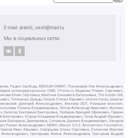
E-mail:
aramil_vesti@mail.ru
Мы в социальных сетях:
.Реалии, Радио Свобода, MEDIUM-ORIENT, Пономарев Лев Александрович,
ервое антикоррупционное СМИ, VTimes.io, Баданин Роман Сергеевич,
ова Юлия Сергеевна, Маетная Елизавета Витальевна, The Insider SIA,
ич, Телеканал Дождь, Петров Степан Юрьевич, Istories fonds, Шмагун
иковский Дмитрий Александрович, Альтаир 2021, Ромашки монолит,
, Костылева Полина Владимировна, Лютов Александр Иванович, Жилкин
, Кильтау Екатерина Викторовна, Любарев Аркадий Ефимович, Гурман
й Викторович, Егоров Владимир Владимирович, Гусев Андрей Юрьевич,
ская Екатерина Дмитриевна, Сотников Даниил Владимирович, Захаров
ерл Роман Александрович, МЕМО, Mason G.E.S. Anonymous Foundation,
, Павлов Иван Юрьевич, Скворцова Елена Сергеевна, Оленичев Максим
 Александрович, Григорьева Алина Александровна, Григорьев Андрей