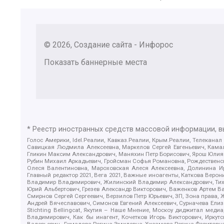
© 2026, Создание сайта - Инфорос
Показать баннерные места
* Реестр иностранных средств массовой информации, 
Голос Америки, Idel.Реалии, Кавказ.Реалии, Крым.Реалии, Телеканал
Савицкая Людмила Алексеевна, Маркелов Сергей Евгеньевич, Камал
Гликин Максим Александрович, Маняхин Петр Борисович, Ярош Юлия П
Рубин Михаил Аркадьевич, Гройсман Софья Романовна, Рождественски
Олеся Валентиновна, Мароховская Алеся Алексеевна, Долинина И
Главный редактор 2021, Вега 2021, Важные иноагенты, Каткова Вер
Владимир Владимирович, Жилинский Владимир Александрович, Тихон
Юрий Альбертович, Грезев Александр Викторович, Важенков Артем В
Смирнов Сергей Сергеевич, Верзилов Петр Юрьевич, ЗП, Зона прав
Андрей Вячеславович, Симонов Евгений Алексеевич, Сурначева Елиз
Stichting Bellingcat, Якутия – Наше Мнение, Москоу диджитал мед
Владимирович, Как бы инагент, Кочетков Игорь Викторович, Иркут
Валерьевич , Гималова Регина Эмилевна, Хисамова Регина Фаритовн